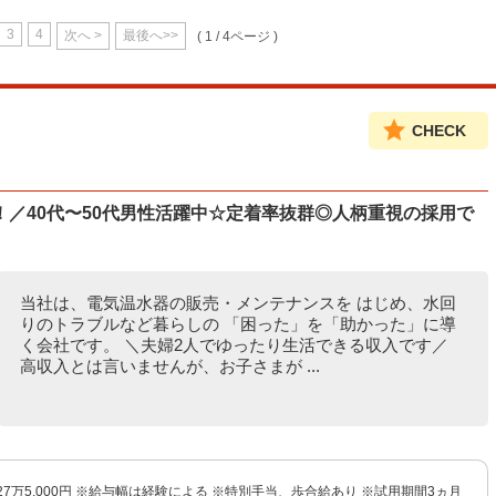
3
4
次へ >
最後へ>>
( 1 / 4ページ )
CHECK
／40代〜50代男性活躍中☆定着率抜群◎人柄重視の採用で
当社は、電気温水器の販売・メンテナンスを はじめ、水回
りのトラブルなど暮らしの 「困った」を「助かった」に導
く会社です。 ＼夫婦2人でゆったり生活できる収入です／
高収入とは言いませんが、お子さまが ...
27万5,000円 ※給与幅は経験による ※特別手当、歩合給あり ※試用期間3ヵ月