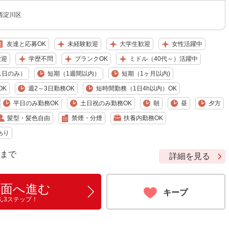
西淀川区
友達と応募OK
未経験歓迎
大学生歓迎
女性活躍中
歓迎
学歴不問
ブランクOK
ミドル（40代～）活躍中
1日のみ）
短期（1週間以内）
短期（1ヶ月以内)
OK
週2～3日勤務OK
短時間勤務（1日4h以内）OK
平日のみ勤務OK
土日祝のみ勤務OK
朝
昼
夕方
髪型・髪色自由
禁煙・分煙
扶養内勤務OK
あり
9 まで
詳細を見る
画面へ進む
キープ
ん3ステップ！