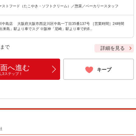
ァストフード（たこやき・ソフトクリーム）／惣菜／ベーカリースタッフ
中島店 大阪府大阪市西淀川区中島一丁目35番137号 ［営業時間］24時間
出来島」駅より車でスグ ※阪神「尼崎」駅より車で約8...
9 まで
詳細を見る
画面へ進む
キープ
ん3ステップ！
社