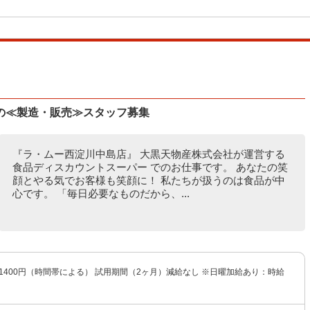
の≪製造・販売≫スタッフ募集
『ラ・ムー西淀川中島店』 大黒天物産株式会社が運営する
食品ディスカウントスーパー でのお仕事です。 あなたの笑
顔とやる気でお客様も笑顔に！ 私たちが扱うのは食品が中
心です。 「毎日必要なものだから、...
〜1400円（時間帯による） 試用期間（2ヶ月）減給なし ※日曜加給あり：時給