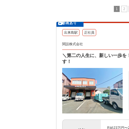
1
2
動画あり
出来島駅
正社員
関設株式会社
＼第二の人生に、新しい一歩を！
す！
月給23万円〜