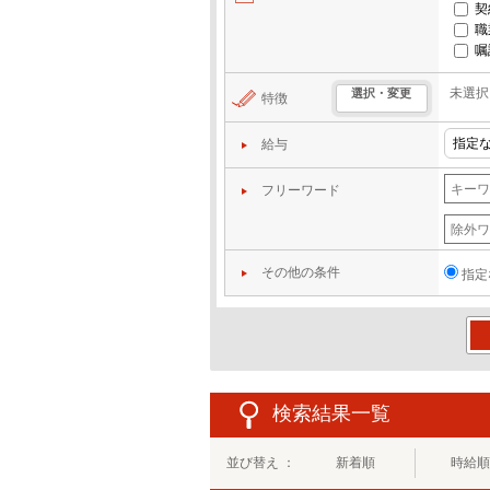
契
職
嘱
未選択
選択・変更
特徴
給与
フリーワード
その他の条件
指定
この
検索結果一覧
並び替え ：
新着順
時給順