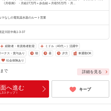
 《月収例》 ・月給27万円＋歩合給＝月収55万円 ・月...
ルマなしの電気温水器のルート営業
淀川区中島1-3-37
経験者・有資格者歓迎
ミドル（40代～）活躍中
ボーナス・賞与あり
朝
昼
夕方
車通勤OK
社会保険あり
9 まで
詳細を見る
画面へ進む
キープ
ん3ステップ！