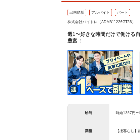
出来島駅
アルバイト
パート
株式会社バイトレ（ADM811226GT36）
週1〜好きな時間だけで働ける
豊富！
給与
時給1357円
職種
【接客なし】