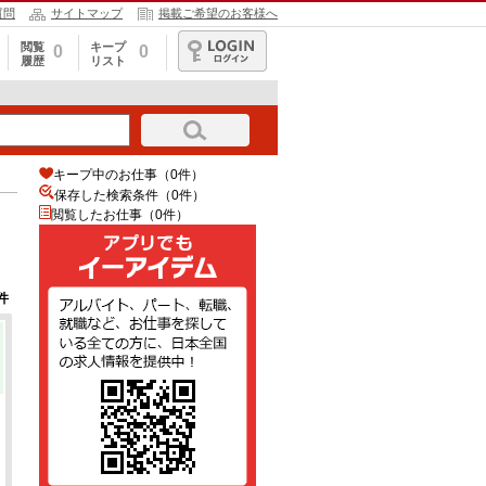
質問
サイトマップ
掲載ご希望のお客様へ
閲覧
キープ
0
0
履歴
リスト
ログイン
キープ中のお仕事（0件）
保存した検索条件（
0
件）
閲覧したお仕事（0件）
件