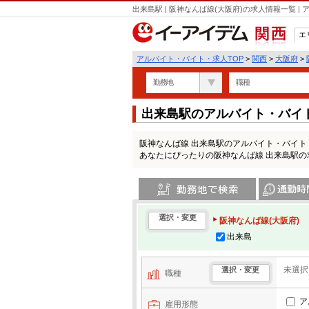
出来島駅 | 阪神なんば線(大阪府)の求人情報一覧
エ
関西
アルバイト・バイト・求人TOP
>
関西
>
大阪府
>
勤務地
職種
出来島駅のアルバイト・バイ
阪神なんば線 出来島駅のアルバイト・バイ
あなたにぴったりの阪神なんば線 出来島駅
勤務地で検索
通勤時間・区
選択・変更
阪神なんば線(大阪府)
出来島
未選択
選択・変更
職種
ア
雇用形態