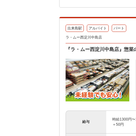
出来島駅
アルバイト
パート
ラ・ムー西淀川中島店
『ラ・ムー西淀川中島店』惣菜
時給1300円
給与
＋50円