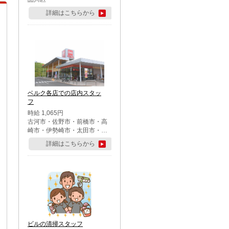
詳細はこちらから
ベルク各店での店内スタッ
フ
時給 1,065円
古河市・佐野市・前橋市・高
崎市・伊勢崎市・太田市・館
林市・藤岡市・大泉町・さい
詳細はこちらから
たま市北区・川越市・熊谷
市・行田市・秩父市・所沢
市・飯能市・東松山市・坂戸
市・鶴ケ島市・千葉市中央
区・市川市・松戸市・習志野
市・柏市・流山市・八千代
市・足立区・江戸川区・八王
子市・町田市
ビルの清掃スタッフ