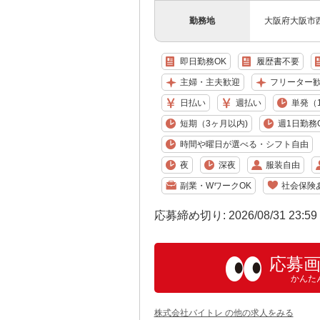
勤務地
大阪府大阪市
即日勤務OK
履歴書不要
主婦・主夫歓迎
フリーター
日払い
週払い
単発（
短期（3ヶ月以内)
週1日勤務
時間や曜日が選べる・シフト自由
夜
深夜
服装自由
副業・WワークOK
社会保険
応募締め切り: 2026/08/31 23:5
応募
かんた
株式会社バイトレ の他の求人をみる