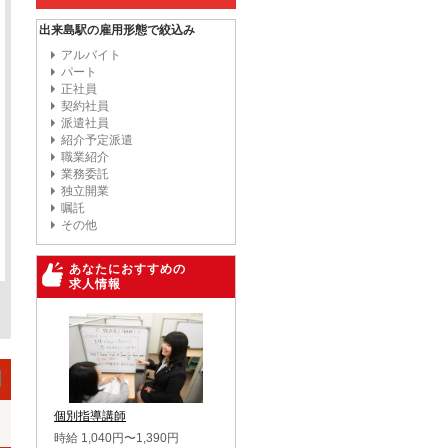
出来島駅の雇用形態で絞込み
アルバイト
パート
正社員
契約社員
派遣社員
紹介予定派遣
職業紹介
業務委託
独立開業
嘱託
その他
あなたにおすすめの
求人情報
個別指導講師
時給 1,040円〜1,390円