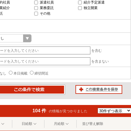
約社員
派遣社員
紹介予定派遣
業紹介
業務委託
独立開業
託
その他
を含む
を含まない
なし
本日掲載
締切間近
この検索条件を保存
条件で検索
104 件
の情報が見つかりました
日給順
月給順
並び替え解除