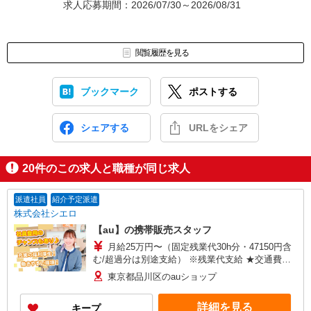
求人応募期間：2026/07/30～2026/08/31
閲覧履歴を見る
ブックマーク
ポストする
シェアする
URLをシェア
20
件のこの求人と職種が同じ求人
派遣社員
紹介予定派遣
株式会社シエロ
【au】の携帯販売スタッフ
月給25万円〜（固定残業代30h分・47150円含
む/超過分は別途支給） ※残業代支給 ★交通費別
途支給（規定あり） ゜+゜・。○。・゜+゜・。
東京都品川区のauショップ
○。・゜+゜ 入社祝い金10万円支給(規定有) お友達
を紹介頂くと, インセンティブ支給(規定有) ゜・。
詳細を見る
キープ
○。・゜+゜・。○。・゜+゜