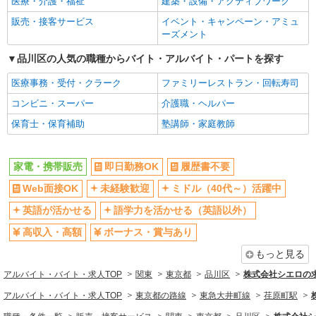
医療・介護・福祉
建築・設備・アクティブワーク
ボーナス・賞与あり
昇給あり
販売・接客サービス
イベント・キャンペーン・アミュ
日払い
週払い
ーズメント
10時～勤務OK
髪型・髪色自由
品川区の人気の職種からバイト・アルバイト・パートを探す
ネイルOK
ピアスOK
医療事務・受付・クラーク
ファミリーレストラン・回転寿司
車通勤OK
バイク通勤OK
コンビニ・スーパー
介護職・ヘルパー
交通費支給
社会保険あり
保育士・保育補助
塾講師・家庭教師
入社祝い金あり
各種手当（家族・役職・インセン
ティブなど）あり
制服貸与
社員登用あり
家電・携帯販売
即日勤務OK
履歴書不要
同じ職種から求人を探す
Web面接OK
未経験歓迎
ミドル（40代～）活躍中
販売・接客サービス
英語が活かせる
語学力を活かせる（英語以外）
家電・携帯販売
高収入・高額
ボーナス・賞与あり
もっと見る
同じ特徴から求人を探す
アルバイト・バイト・求人TOP
関東
東京都
品川区
株式会社シエロの
未経験歓迎
ミドル（40代～）活躍中
アルバイト・バイト・求人TOP
東京都の路線
東急大井町線
荏原町駅
英語が活かせる
ボーナス・賞与あり