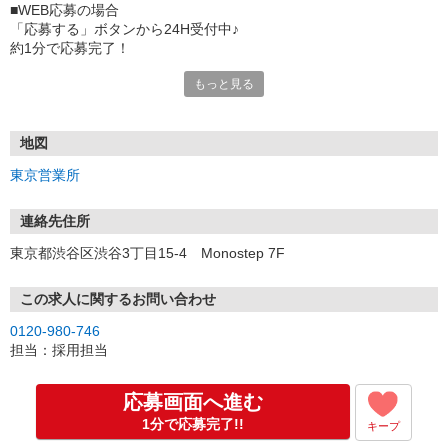
■WEB応募の場合
「応募する」ボタンから24H受付中♪
約1分で応募完了！
もっと見る
■電話応募の場合
電話応募も歓迎！（受付:10:00〜20:00）
土日祝も受付中♪
地図
【選考フロー】
東京営業所
①応募から3営業日を目安に、メールorお電話でご連絡します。
②面接日時を決定！「0120」から始まる電話番号からご連絡します
★スマホでWEB面接（LINEなど）・出張面接・事務所面接と選べま
連絡先住所
す
東京都渋谷区渋谷3丁目15-4 Monostep 7F
③面接実施（履歴書不要）
④勤務開始（スタート日は応相談）
※ご希望があれば、職場見学の調整もOKです！
この求人に関するお問い合わせ
0120-980-746
お気軽にご応募ください♪
担当：採用担当
応募画面へ進む
1分で応募完了!!
キープ