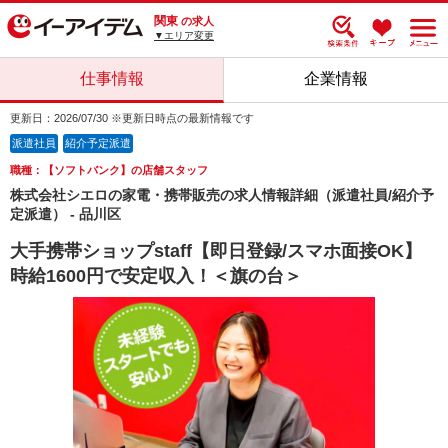
関東
の求人
▼エリア変更
仕事情報
企業情報
更新日：2026/07/30 ※更新日時点の最新情報です
派遣社員
紹介予定派遣
職種：【ソフトバンク】の店舗スタッフ
株式会社シエロの家電・携帯販売の求人情報詳細（派遣社員/紹介予
定派遣） - 品川区
大手携帯ショップstaff【即日登録/スマホ面接OK】
時給1600円で安定収入！＜旗の台＞