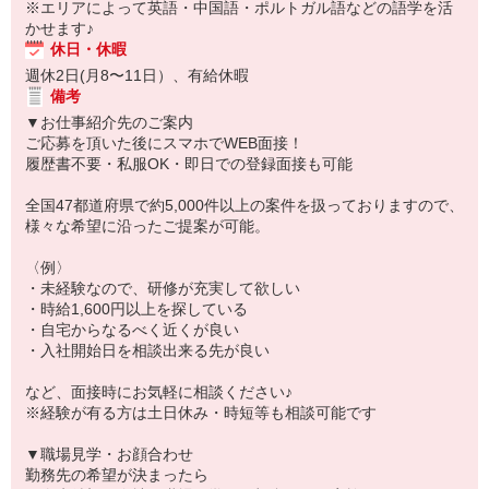
※エリアによって英語・中国語・ポルトガル語などの語学を活
かせます♪
休日・休暇
週休2日(月8〜11日）、有給休暇
備考
▼お仕事紹介先のご案内
ご応募を頂いた後にスマホでWEB面接！
履歴書不要・私服OK・即日での登録面接も可能
全国47都道府県で約5,000件以上の案件を扱っておりますので、
様々な希望に沿ったご提案が可能。
〈例〉
・未経験なので、研修が充実して欲しい
・時給1,600円以上を探している
・自宅からなるべく近くが良い
・入社開始日を相談出来る先が良い
など、面接時にお気軽に相談ください♪
※経験が有る方は土日休み・時短等も相談可能です
▼職場見学・お顔合わせ
勤務先の希望が決まったら