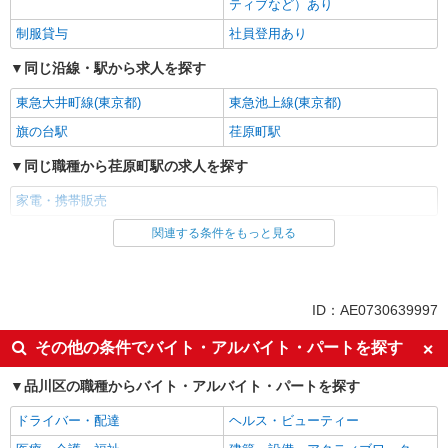
ティブなど）あり
制服貸与
社員登用あり
同じ沿線・駅から求人を探す
東急大井町線(東京都)
東急池上線(東京都)
旗の台駅
荏原町駅
同じ職種から荏原町駅の求人を探す
家電・携帯販売
関連する条件をもっと見る
同じ雇用形態から荏原町駅の求人を探す
派遣社員
紹介予定派遣
同じ特徴から荏原町駅の求人を探す
ID：AE0730639997
即日勤務OK
履歴書不要
その他の条件でバイト・アルバイト・パートを探す
Web面接OK
未経験歓迎
品川区の職種からバイト・アルバイト・パートを探す
ミドル（40代～）活躍中
英語が活かせる
ドライバー・配達
ヘルス・ビューティー
語学力を活かせる（英語以外）
高収入・高額