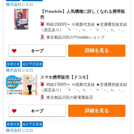
株式会社シエロ
【Y!mobile】人気機種に詳しくなれる携帯販
売
時給1500円〜 ※残業代支給 ★交通費別途支給
（規定あり） ゜+゜・。○。・゜+゜・。○。・゜
+゜ 入社祝い金10万円支給(規定有) お友達を紹介
東京都品川区のY!mobileショップ
頂くと, インセンティブ支給(規定有) ★月2回払
い・週払い可能（規程有）★ ゜・。○。・゜
詳細を見る
キープ
+゜・。○。・゜+゜
派遣社員
紹介予定派遣
株式会社シエロ
スマホ携帯販売【ドコモ】
時給1700円〜 ※残業代支給 ★交通費別途支給
（規定あり） ゜+゜・。○。・゜+゜・。○。・゜
+゜ 入社祝い金10万円支給(規定有) お友達を紹介
東京都品川区の家電量販店
頂くと, インセンティブ支給(規定有) ★月2回払
い・週払い可能（規程有）★ ゜・。○。・゜
詳細を見る
キープ
+゜・。○。・゜+゜
派遣社員
紹介予定派遣
株式会社シエロ