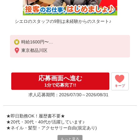
シエロのスタッフの9割は未経験からのスタート♪
時給1600円〜
※残業代支給
東京都品川区
★交通費別途支給（規定あり）
゜+゜・。○。・゜+゜・。○。・゜+゜
入社祝い金10万円支給(規定有)
応募画面へ進む
お友達を紹介頂くと,
1分で応募完了!!
キープ
インセンティブ支給(規定有)
求人応募期間：2026/07/30～2026/08/31
★月2回払い・週払い可能（規程有）★
゜・。○。・゜+゜・。○。・゜+゜
★即日勤務OK！履歴書不要★
★20代・30代・40代が活躍しています♪
★ネイル・髪型・アクセサリー自由(規定あり)
もっと見る
各キャリアの新機種が特別価格で購入OK！！