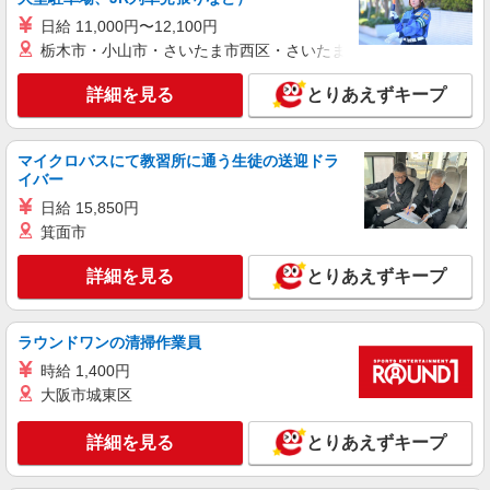
日給 11,000円〜12,100円
派遣社員
紹介予定派遣
栃木市・小山市・さいたま市西区・さいたま市岩槻区・久喜市・
株式会社シエロ
【楽天モバイル】の携帯販売スタッフ
詳細を見る
とりあえずキープ
月給265500円〜 ※残業代支給 ★交通費別途支
給（規定あり） ゜+゜・。○。・゜+゜・。
○。・゜+゜ 入社祝い金10万円支給(規定有) お友達
マイクロバスにて教習所に通う生徒の送迎ドラ
東京都品川区の楽天モバイルショップ
イバー
を紹介頂くと, インセンティブ支給(規定有) ゜・。
○。・゜+゜・。○。・゜+゜
日給 15,850円
詳細を見る
キープ
箕面市
派遣社員
紹介予定派遣
詳細を見る
とりあえずキープ
株式会社シエロ
【softbank】人気機種に詳しくなれる携帯販
売
ラウンドワンの清掃作業員
時給1600円〜 ※残業代支給 ★交通費別途支給
時給 1,400円
（規定あり） ゜+゜・。○。・゜+゜・。○。・゜
大阪市城東区
+゜ 入社祝い金10万円支給(規定有) お友達を紹介
東京都品川区のsoftbankショップ
頂くと, インセンティブ支給(規定有) ★月2回払
い・週払い可能（規程有）★ ゜・。○。・゜
詳細を見る
とりあえずキープ
詳細を見る
キープ
+゜・。○。・゜+゜