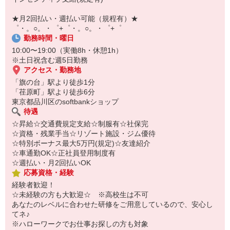
自宅に居ながらスマホでカンタン面接OK！
オンライン面談なのでスピード対応。
★月2回払い・週払い可能（規程有）★
即日登録もOK♪
゜・。○。・゜+゜・。○。・゜+゜
勤務時間・曜日
気になった方はお気軽にご相談ください！
10:00〜19:00（実働8h・休憩1h）
※土日祝含む週5日勤務
アクセス・勤務地
「旗の台」駅より徒歩1分
「荏原町」駅より徒歩6分
東京都品川区のsoftbankショップ
待遇
☆昇給☆交通費規定支給☆制服有☆社保完
☆資格・残業手当☆リゾート施設・ジム優待
☆特別ボーナス最大5万円(規定)☆友達紹介
☆車通勤OK☆正社員登用制度有
☆週払い・月2回払いOK
応募資格・経験
経験者歓迎！
☆未経験の方も大歓迎☆ ※高校生は不可
あなたのレベルに合わせた研修をご用意しているので、安心し
てネ♪
※ハローワークでお仕事お探しの方も対象