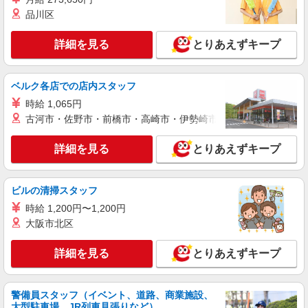
い・週払い可能（規程有）★ ゜・。○。・゜
品川区
詳細を見る
キープ
+゜・。○。・゜+゜
詳細を見る
とりあえずキープ
派遣社員
紹介予定派遣
株式会社シエロ
【softbank】の携帯販売スタッフ
ベルク各店での店内スタッフ
時給1450円〜 ※残業代支給 ★交通費別途支給
時給 1,065円
（規定あり） ゜+゜・。○。・゜+゜・。○。・゜
古河市・佐野市・前橋市・高崎市・伊勢崎市・太田市・館林市・
+゜ 入社祝い金10万円支給(規定有) お友達を紹介
東京都品川区のsoftbankショップ
頂くと, インセンティブ支給(規定有) ★月2回払
い・週払い可能（規程有）★ ゜・。○。・゜
詳細を見る
とりあえずキープ
詳細を見る
キープ
+゜・。○。・゜+゜
派遣社員
紹介予定派遣
ビルの清掃スタッフ
株式会社シエロ
時給 1,200円〜1,200円
【softbank】人気機種に詳しくなれる携帯販
大阪市北区
売
時給1600円〜 ※残業代支給 ★交通費別途支給
詳細を見る
とりあえずキープ
（規定あり） ゜+゜・。○。・゜+゜・。○。・゜
+゜ 入社祝い金10万円支給(規定有) お友達を紹介
東京都品川区のsoftbankショップ
頂くと, インセンティブ支給(規定有) ★月2回払
警備員スタッフ（イベント、道路、商業施設、
い・週払い可能（規程有）★ ゜・。○。・゜
詳細を見る
キープ
大型駐車場、JR列車見張りなど）
+゜・。○。・゜+゜