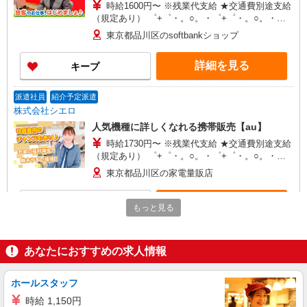
時給1600円〜 ※残業代支給 ★交通費別途支給
（規定あり） ゜+゜・。○。・゜+゜・。○。・゜
+゜ 入社祝い金10万円支給(規定有) お友達を紹介
東京都品川区のsoftbankショップ
頂くと, インセンティブ支給(規定有) ★月2回払
い・週払い可能（規程有）★ ゜・。○。・゜
詳細を見る
キープ
+゜・。○。・゜+゜
派遣社員
紹介予定派遣
株式会社シエロ
人気機種に詳しくなれる携帯販売【au】
時給1730円〜 ※残業代支給 ★交通費別途支給
（規定あり） ゜+゜・。○。・゜+゜・。○。・゜
+゜ 入社祝い金10万円支給(規定有) お友達を紹介
東京都品川区の家電量販店
頂くと, インセンティブ支給(規定有) ★月2回払
い・週払い可能（規程有）★ ゜・。○。・゜
詳細を見る
キープ
+゜・。○。・゜+゜
もっと見る
派遣社員
紹介予定派遣
株式会社シエロ
あなたにおすすめの求人情報
【ソフトバンク】の店舗スタッフ
時給1600円〜 ※残業代支給 ★交通費別途支給
ホールスタッフ
（規定あり） ゜+゜・。○。・゜+゜・。○。・゜
時給 1,150円
+゜ 入社祝い金10万円支給(規定有) お友達を紹介