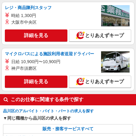
レジ・商品陳列スタッフ
正社員
ソフトバンク戸越銀座店
時給 1,300円
ソフトバンクショップの携帯販売スタッフ
大阪市中央区
月給 210,000円 〜 280,000円 試用期間あり 3
ヶ月 ※経験・能力による 【試用期間】月給
詳細を見る
とりあえずキープ
210000 円 〜 280000 円
■ソフトバンク戸越銀座店 東京都 品川区 平塚
2丁目 17‐10 セゾン88 1F
マイクロバスによる施設利用者送迎ドライバー
詳細を見る
キープ
日給 10,900円〜10,900円
神戸市須磨区
正社員
ソフトバンク武蔵小山パルム店
詳細を見る
とりあえずキープ
【店長職】ソフトバンクショップの携帯販売ス
タッフ
このお仕事に関連する条件で探す
月給 265,000円 〜 375,000円 試用期間あり 3
ヶ月 月給25万円以上 ※経験・能力による 【試用
品川区のアルバイト・バイト・パートの求人を探す
期間】月給 265000 円 〜 375000 円
■ ソフトバンク武蔵小山パルム店 東京都 品川
同じ職種から品川区の求人を探す
区 小山3丁目 21‐13武蔵小山パルムA棟
販売・接客サービスすべて
詳細を見る
キープ