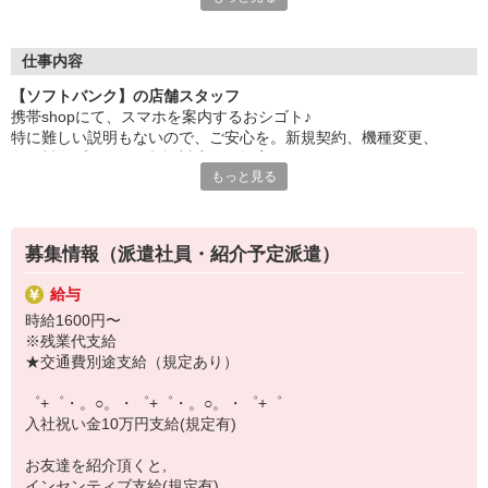
自分だけじゃなくって、
家族や友人にも適用されます！
仕事内容
さらに！各種リゾート施設やスポーツジムなどが
【ソフトバンク】の店舗スタッフ
特別割引価格でご利用可能☆
携帯shopにて、スマホを案内するおシゴト♪
お得に過ごしたいあなたの味方です♪
特に難しい説明もないので、ご安心を。新規契約、機種変更、
各種料金プランのご相談対応・ご提案などをお願いします。
【選べるお仕事いろいろ】
もっと見る
￣￣￣￣￣￣￣￣￣￣￣
初めての方でも安心♪
▼オフィスワーク
あなた専属のコーディネーターが親切・丁寧にフォローするので、
事務、経理、データ入力、コールセンター、受付
満足度◎
▼工場・製造・軽作業系
募集情報（派遣社員・紹介予定派遣）
機械/食品製造・梱包・仕分け・加工・組立・検査
■携帯やインターネット販売業務
▼美容系
給与
docomo(ドコモ)/au(エーユー)・KDDI/softbank(ソフトバンク)など
眉毛サロンのアイブロウ・ネイリスト・エステ
時給1600円〜
の大手キャリアから
▼営業・販売
※残業代支給
ワイモバイル(Y!mobille)、楽天モバイル、UQなど格安スマホまで幅
法人営業・アパレル販売・個別指導塾・人材紹介
★交通費別途支給（規定あり）
広く紹介可能♪
▼人気案件も多数♪
人気のApple（アップル）店舗もございます！
短期・期間限定・オープニング・官公庁案件
゜+゜・。○。・゜+゜・。○。・゜+゜
上場/優良/大手企業など
入社祝い金10万円支給(規定有)
【スマホ面接実施中】
お友達を紹介頂くと,
￣￣￣￣￣￣￣￣￣
インセンティブ支給(規定有)