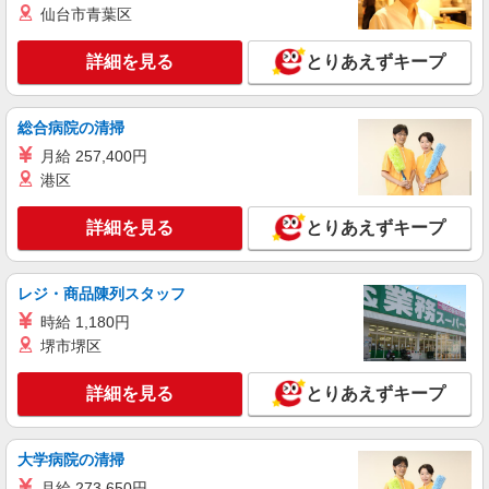
東京都品川区のsoftbankショップ
仙台市青葉区
頂くと, インセンティブ支給(規定有) ★月2回払
い・週払い可能（規程有）★ ゜・。○。・゜
詳細を見る
キープ
+゜・。○。・゜+゜
詳細を見る
とりあえずキープ
派遣社員
紹介予定派遣
株式会社シエロ
総合病院の清掃
【楽天モバイル】人気機種に詳しくなれる携帯
月給 257,400円
販売
港区
月給265500円〜 ※残業代支給 ★交通費別途支
給（規定あり） ゜+゜・。○。・゜+゜・。
詳細を見る
とりあえずキープ
○。・゜+゜ 入社祝い金10万円支給(規定有) お友達
東京都品川区の楽天モバイルショップ
を紹介頂くと, インセンティブ支給(規定有) ゜・。
○。・゜+゜・。○。・゜+゜
レジ・商品陳列スタッフ
詳細を見る
キープ
時給 1,180円
派遣社員
堺市堺区
紹介予定派遣
株式会社シエロ
【softbank】の携帯販売スタッフ
詳細を見る
とりあえずキープ
時給1600円〜 ※残業代支給 ★交通費別途支給
（規定あり） ゜+゜・。○。・゜+゜・。○。・゜
+゜ 入社祝い金10万円支給(規定有) お友達を紹介
大学病院の清掃
東京都品川区のsoftbankショップ
頂くと, インセンティブ支給(規定有) ★月2回払
月給 273,650円