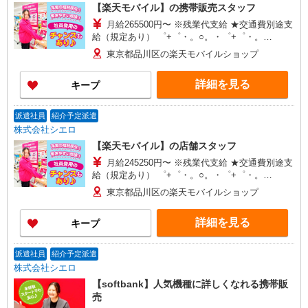
【楽天モバイル】の携帯販売スタッフ
月給265500円〜 ※残業代支給 ★交通費別途支
給（規定あり） ゜+゜・。○。・゜+゜・。
○。・゜+゜ 入社祝い金10万円支給(規定有) お友達
東京都品川区の楽天モバイルショップ
を紹介頂くと, インセンティブ支給(規定有) ゜・。
○。・゜+゜・。○。・゜+゜
詳細を見る
キープ
派遣社員
紹介予定派遣
株式会社シエロ
【楽天モバイル】の店舗スタッフ
月給245250円〜 ※残業代支給 ★交通費別途支
給（規定あり） ゜+゜・。○。・゜+゜・。
○。・゜+゜ 入社祝い金10万円支給(規定有) お友達
東京都品川区の楽天モバイルショップ
を紹介頂くと, インセンティブ支給(規定有) ゜・。
○。・゜+゜・。○。・゜+゜
詳細を見る
キープ
派遣社員
紹介予定派遣
株式会社シエロ
【softbank】人気機種に詳しくなれる携帯販
売