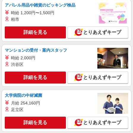
正社員
アパレル用品や雑貨のピッキング検品
ソフトバンク大森店
時給 1,200円〜1,500円
ソフトバンクショップの携帯販売スタッフ
柏市
月給 233,500円 〜 260,200円 固定残業代:
23,500円 〜 26,200円（15時間相当） ＊＿ 試用期
詳細を見る
とりあえずキープ
間あり 6ヶ月 月給25万円以上 ※経験・能力による
■ソフトバンク大森店 東京都 品川区 南大井6
【試用期間】月給 233500 円 〜 260200 円
丁目 28‐10
マンションの受付・案内スタッフ
詳細を見る
キープ
時給 2,000円
渋谷区
正社員
ワイモバイル大井町店
詳細を見る
とりあえずキープ
【店長職】ワイモバイルショップの携帯販売ス
タッフ
大学病院の中材滅菌
月給 260,000円 〜 322,000円 試用期間あり 6
ヶ月 月給25万円以上 ※経験・能力による 【試用
月給 254,160円
期間】月給 260000 円 〜 322000 円
■ワイモバイル大井町店 東京都品川区東大井5
足立区
丁目4‐12 東宝ビル1F・2F
詳細を見る
とりあえずキープ
詳細を見る
キープ