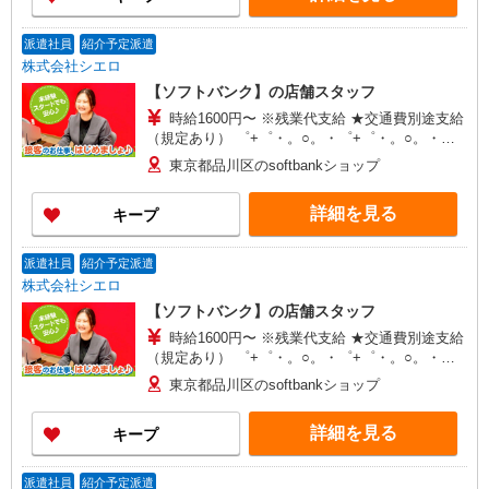
派遣社員
紹介予定派遣
株式会社シエロ
【ソフトバンク】の店舗スタッフ
時給1600円〜 ※残業代支給 ★交通費別途支給
（規定あり） ゜+゜・。○。・゜+゜・。○。・゜
+゜ 入社祝い金10万円支給(規定有) お友達を紹介
東京都品川区のsoftbankショップ
頂くと, インセンティブ支給(規定有) ★月2回払
い・週払い可能（規程有）★ ゜・。○。・゜
詳細を見る
キープ
+゜・。○。・゜+゜
派遣社員
紹介予定派遣
株式会社シエロ
【ソフトバンク】の店舗スタッフ
時給1600円〜 ※残業代支給 ★交通費別途支給
（規定あり） ゜+゜・。○。・゜+゜・。○。・゜
+゜ 入社祝い金10万円支給(規定有) お友達を紹介
東京都品川区のsoftbankショップ
頂くと, インセンティブ支給(規定有) ★月2回払
い・週払い可能（規程有）★ ゜・。○。・゜
詳細を見る
キープ
+゜・。○。・゜+゜
派遣社員
紹介予定派遣