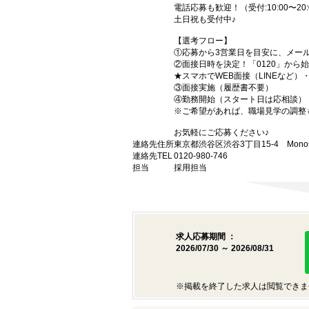
電話応募も歓迎！（受付:10:00〜20:
土日祝も受付中♪
【選考フロー】
①応募から3営業日を目安に、メール
②面接日時を決定！「0120」から
★スマホでWEB面接（LINEなど
③面接実施（履歴書不要）
④勤務開始（スタート日は応相談）
※ご希望があれば、職場見学の調整
お気軽にご応募ください♪
連絡先住所
東京都渋谷区渋谷3丁目15-4 Monost
連絡先TEL
0120-980-746
担当
採用担当
求人応募期間 ：
2026/07/30 ～ 2026/08/31
※掲載を終了した求人は閲覧できま