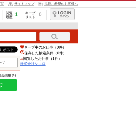
質問
サイトマップ
掲載ご希望のお客様へ
閲覧
キープ
1
0
履歴
リスト
ログイン
キープ中のお仕事（0件）
保存した検索条件（
0
件）
閲覧したお仕事（1件）
ープ
株式会社シエロ
の最新情報です
む