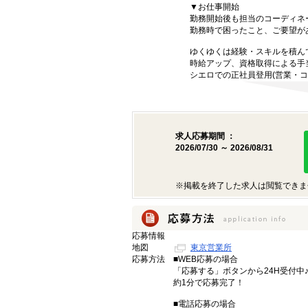
▼お仕事開始
勤務開始後も担当のコーディネ
勤務時で困ったこと、ご要望が
ゆくゆくは経験・スキルを積ん
時給アップ、資格取得による手
シエロでの正社員登用(営業・コ
求人応募期間 ：
2026/07/30 ～ 2026/08/31
※掲載を終了した求人は閲覧できま
応募情報
地図
東京営業所
応募方法
■WEB応募の場合
「応募する」ボタンから24H受付中
約1分で応募完了！
■電話応募の場合