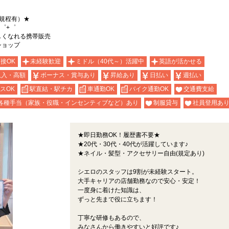
規程有）★
゜+゜
詳しくなれる携帯販売
eショップ
面接OK
未経験歓迎
ミドル（40代～）活躍中
英語が活かせる
収入・高額
ボーナス・賞与あり
昇給あり
日払い
週払い
スOK
駅直結・駅チカ
車通勤OK
バイク通勤OK
交通費支給
各種手当（家族・役職・インセンティブなど）あり
制服貸与
社員登用あ
★即日勤務OK！履歴書不要★
★20代・30代・40代が活躍しています♪
★ネイル・髪型・アクセサリー自由(規定あり)
シエロのスタッフは9割が未経験スタート。
大手キャリアの店舗勤務なので安心・安定！
一度身に着けた知識は、
ずっと先まで役に立ちます！
丁寧な研修もあるので、
みなさんから働きやすいと好評です♪