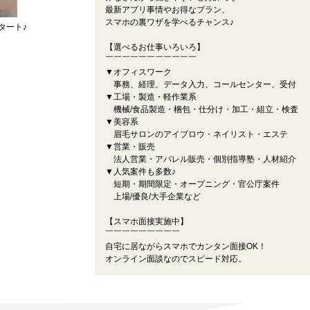
最新アプリ事情やお得なプラン、
スマホの裏ワザを学べるチャンス♪
タート♪
【選べるお仕事いろいろ】
￣￣￣￣￣￣￣￣￣￣￣
▼オフィスワーク
事務、経理、データ入力、コールセンター、受付
▼工場・製造・軽作業系
機械/食品製造・梱包・仕分け・加工・組立・検査
▼美容系
眉毛サロンのアイブロウ・ネイリスト・エステ
▼営業・販売
法人営業・アパレル販売・個別指導塾・人材紹介
▼人気案件も多数♪
短期・期間限定・オープニング・官公庁案件
上場/優良/大手企業など
【スマホ面接実施中】
￣￣￣￣￣￣￣￣￣
自宅に居ながらスマホでカンタン面接OK！
オンライン面談なのでスピード対応。