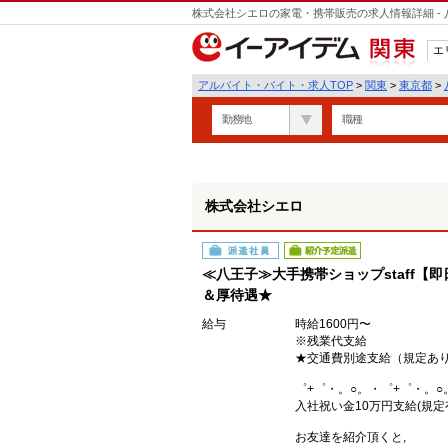
株式会社シエロの家電・携帯販売の求人情報詳細 -
遣
エ
関東
アルバイト・バイト・求人TOP
>
関東
>
東京都
>
勤務地
職種
株式会社シエロ
派遣社員
紹介予定派遣
≪八王子≫大手携帯ショップstaff【
＆厚待遇★
給与
時給1600円〜
※残業代支給
★交通費別途支給（規定あ
゜+゜・。○。・゜+゜・。○
入社祝い金10万円支給(規定
お友達を紹介頂くと,