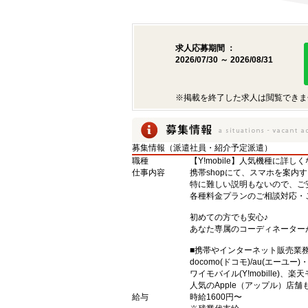
求人応募期間 ：
2026/07/30 ～ 2026/08/31
※掲載を終了した求人は閲覧できま
募集情報（派遣社員・紹介予定派遣）
職種
【Y!mobile】人気機種に詳し
仕事内容
携帯shopにて、スマホを案内
特に難しい説明もないので、ご
各種料金プランのご相談対応・
初めての方でも安心♪
あなた専属のコーディネーター
■携帯やインターネット販売業
docomo(ドコモ)/au(エーユー
ワイモバイル(Y!mobille)
人気のApple（アップル）店
給与
時給1600円〜