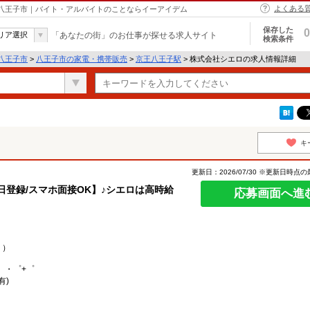
よくある
 八王子市｜バイト・アルバイトのことならイーアイデム
保存した
0
リア選択
「あなたの街」のお仕事が探せる求人サイト
検索条件
八王子市
>
八王子市の家電・携帯販売
>
京王八王子駅
> 株式会社シエロの求人情報詳細
キ
更新日：2026/07/30 ※更新日時点
即日登録/スマホ面接OK】♪シエロは高時給
応募画面へ進
り）
。・゜+゜
有)