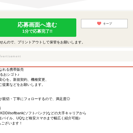
応募画面へ進む
キープ
1分で応募完了!!
せんので、プリントアウトして保管をお願いします。
くなれる携帯販売
するおシゴト♪
安心を。新規契約、機種変更、
ご提案などをお願いします。
が親切・丁寧にフォローするので、満足度◎
務
)・KDDI/softbank(ソフトバンク)などの大手キャリアから
、楽天モバイル、UQなど格安スマホまで幅広く紹介可能♪
舗もございます！