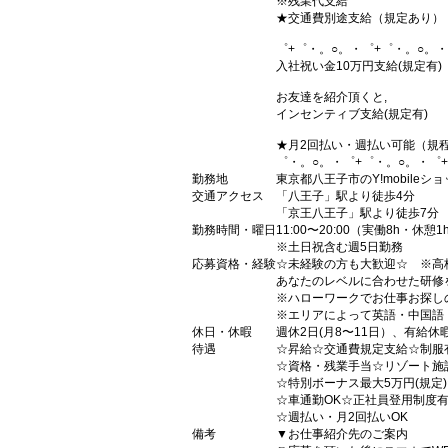
※残業代支給
★交通費別途支給（規定あり）
゜+゜・。○。・゜+゜・。○。・
入社祝い金10万円支給(規定有)
お友達を紹介頂くと,
インセンティブ支給(規定有)
★月2回払い・週払い可能（規
゜・。○。・゜+゜・。○。・゜
勤務地
東京都八王子市のY!mobileシ
交通アクセス
「八王子」駅より徒歩4分
「京王八王子」駅より徒歩7分
勤務時間・曜日
11:00〜20:00（実働8h・休憩1
※土日祝含む週5日勤務
応募資格・経験
☆未経験の方も大歓迎☆ ※高
あなたのレベルに合わせた研修
※ハローワークでお仕事お探し
※エリアによって英語・中国語
休日・休暇
週休2日(月8〜11日）、有給休
待遇
☆昇給☆交通費規定支給☆制服
☆資格・残業手当☆リゾート施
☆特別ボーナス最大5万円(規定
☆車通勤OK☆正社員登用制度
☆週払い・月2回払いOK
備考
▼お仕事紹介先のご案内