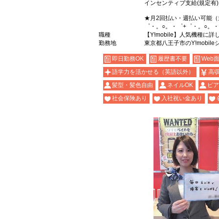
インセンティブ支給(規定有)
★月2回払い・週払い可能（
゜・。○。・゜+゜・。○。・
職種
【Y!mobile】人気機種に
勤務地
東京都八王子市のY!mobil
即日勤務OK
履歴書不要
Web
語学力を活かせる（英語以外）
高
髪型・髪色自由
ネイルOK
ピア
社会保険あり
入社祝い金あり