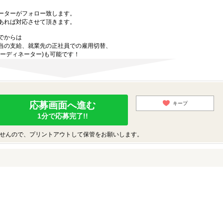
ーターがフォロー致します。
あれば対応させて頂きます。
でからは
当の支給、就業先の正社員での雇用切替、
ーディネーター)も可能です！
応募画面へ進む
キープ
1分で応募完了!!
せんので、プリントアウトして保管をお願いします。
♪