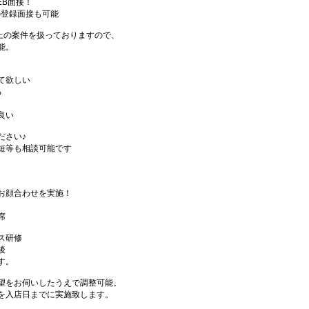
EB面接！
の登録面接も可能
件以上の案件を扱っておりますので、
能。
て欲しい
る
良い
ださい♪
短等も相談可能です
お顔合わせを実施！
席
ス研修
後
す。
望をお伺いしたうえで調整可能。
を入店日までに実施致します。