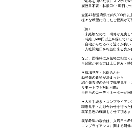
ご応募を頂いた後にスマホでW
履歴書不要・私服OK・即日で
全国47都道府県で約5,000
様々な希望に沿ったご提案が可
〈例〉
・未経験なので、研修が充実し
・時給1,600円以上を探してい
・自宅からなるべく近くが良い
・入社開始日を相談出来る先が
など、面接時にお気軽に相談く
※経験が有る方は土日休み・時
▼職場見学・お顔合わせ
勤務先の希望が決まったら
紹介先希望の会社で職場見学・
リモートでも対応可能♪
※担当のコーディネーターが同
▼入社手続き・コンプライアン
職場見学・お顔合わせを行った
就業意思の確認をさせて頂きま
就業希望の場合は、入店日の希
コンプライアンスに関する研修