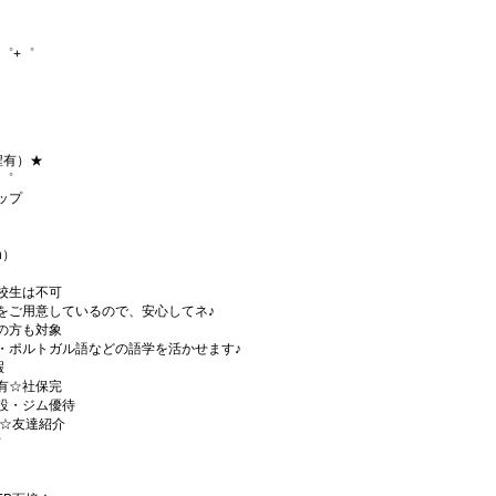
゜+゜
程有）★
+゜
ョップ
h）
校生は不可
をご用意しているので、安心してネ♪
の方も対象
・ポルトガル語などの語学を活かせます♪
暇
有☆社保完
設・ジム優待
)☆友達紹介
有