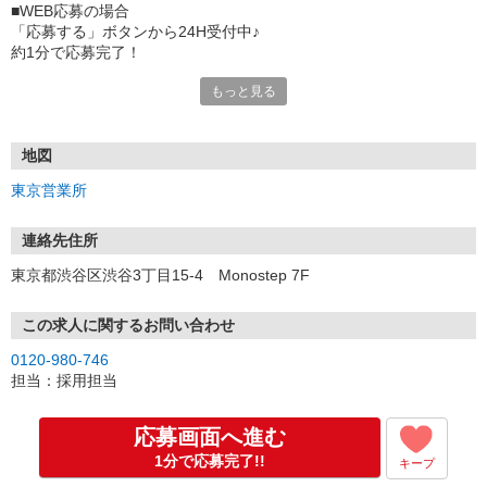
■WEB応募の場合
「応募する」ボタンから24H受付中♪
約1分で応募完了！
もっと見る
■電話応募の場合
電話応募も歓迎！（受付:10:00〜20:00）
土日祝も受付中♪
地図
【選考フロー】
東京営業所
①応募から3営業日を目安に、メールorお電話でご連絡します。
②面接日時を決定！「0120」から始まる電話番号からご連絡します
★スマホでWEB面接（LINEなど）・出張面接・事務所面接と選べま
連絡先住所
す
東京都渋谷区渋谷3丁目15-4 Monostep 7F
③面接実施（履歴書不要）
④勤務開始（スタート日は応相談）
※ご希望があれば、職場見学の調整もOKです！
この求人に関するお問い合わせ
0120-980-746
お気軽にご応募ください♪
担当：採用担当
応募画面へ進む
1分で応募完了!!
キープ