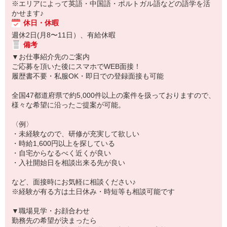
※エリアによって英語・中国語・ポルトガル語などの語学を活
かせます♪
休日・休暇
週休2日(月8〜11日）、有給休暇
備考
▼お仕事紹介先のご案内
ご応募を頂いた後にスマホでWEB面接！
履歴書不要・私服OK・即日での登録面接も可能
全国47都道府県で約5,000件以上の案件を扱っておりますので、
様々な希望に沿ったご提案が可能。
〈例〉
・未経験なので、研修が充実して欲しい
・時給1,600円以上を探している
・自宅からなるべく近くが良い
・入社開始日を相談出来る先が良い
など、面接時にお気軽に相談ください♪
※経験が有る方は土日休み・時短等も相談可能です
▼職場見学・お顔合わせ
勤務先の希望が決まったら