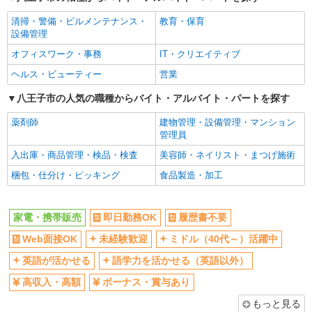
ミドル（40代～）活躍中
英語が活かせる
清掃・警備・ビルメンテナンス・
教育・保育
語学力を活かせる（英語以外）
高収入・高額
設備管理
ボーナス・賞与あり
昇給あり
オフィスワーク・事務
IT・クリエイティブ
日払い
週払い
ヘルス・ビューティー
営業
10時～勤務OK
髪型・髪色自由
八王子市の人気の職種からバイト・アルバイト・パートを探す
ネイルOK
ピアスOK
薬剤師
建物管理・設備管理・マンション
駅直結・駅チカ
車通勤OK
管理員
バイク通勤OK
交通費支給
入出庫・商品管理・検品・検査
美容師・ネイリスト・まつげ施術
社会保険あり
入社祝い金あり
梱包・仕分け・ピッキング
食品製造・加工
各種手当（家族・役職・インセン
制服貸与
ティブなど）あり
家電・携帯販売
即日勤務OK
履歴書不要
社員登用あり
Web面接OK
未経験歓迎
ミドル（40代～）活躍中
同じ職種から求人を探す
英語が活かせる
語学力を活かせる（英語以外）
販売・接客サービス
高収入・高額
ボーナス・賞与あり
家電・携帯販売
もっと見る