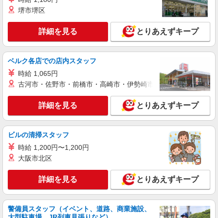
堺市堺区
派遣社員
紹介予定派遣
株式会社シエロ
詳細を見る
とりあえずキープ
携帯販売スタッフ【au】
時給1730円〜 ※残業代支給 ★交通費別途支給
（規定あり） ゜+゜・。○。・゜+゜・。○。・゜
ベルク各店での店内スタッフ
+゜ 入社祝い金10万円支給(規定有) お友達を紹介
東京都八王子市の家電量販店
時給 1,065円
頂くと, インセンティブ支給(規定有) ★月2回払
い・週払い可能（規程有）★ ゜・。○。・゜
古河市・佐野市・前橋市・高崎市・伊勢崎市・太田市・館林市・
詳細を見る
キープ
+゜・。○。・゜+゜
詳細を見る
とりあえずキープ
派遣社員
紹介予定派遣
株式会社シエロ
【softbank】の携帯販売スタッフ
ビルの清掃スタッフ
時給1600円〜 ※残業代支給 ★交通費別途支給
時給 1,200円〜1,200円
（規定あり） ゜+゜・。○。・゜+゜・。○。・゜
大阪市北区
+゜ 入社祝い金10万円支給(規定有) お友達を紹介
東京都八王子市のsoftbankショップ
頂くと, インセンティブ支給(規定有) ★月2回払
詳細を見る
とりあえずキープ
い・週払い可能（規程有）★ ゜・。○。・゜
詳細を見る
キープ
+゜・。○。・゜+゜
警備員スタッフ（イベント、道路、商業施設、
派遣社員
紹介予定派遣
大型駐車場、JR列車見張りなど）