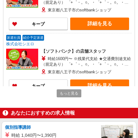
（規定あり） ゜+゜・。○。・゜+゜・。○。・゜
+゜ 入社祝い金10万円支給(規定有) お友達を紹介
東京都八王子市のsoftbankショップ
頂くと, インセンティブ支給(規定有) ★月2回払
い・週払い可能（規程有）★ ゜・。○。・゜
詳細を見る
キープ
+゜・。○。・゜+゜
派遣社員
紹介予定派遣
株式会社シエロ
【ソフトバンク】の店舗スタッフ
時給1600円〜 ※残業代支給 ★交通費別途支給
（規定あり） ゜+゜・。○。・゜+゜・。○。・゜
+゜ 入社祝い金10万円支給(規定有) お友達を紹介
東京都八王子市のsoftbankショップ
頂くと, インセンティブ支給(規定有) ★月2回払
い・週払い可能（規程有）★ ゜・。○。・゜
詳細を見る
キープ
+゜・。○。・゜+゜
もっと見る
派遣社員
紹介予定派遣
株式会社シエロ
あなたにおすすめの求人情報
【エーユー】の店舗スタッフ
時給1400円〜 ※残業代支給 ★交通費別途支給
（規定あり） ゜+゜・。○。・゜+゜・。○。・゜
個別指導講師
+゜ 入社祝い金10万円支給(規定有) お友達を紹介
東京都八王子市のauショップ
時給 1,040円〜1,390円
頂くと, インセンティブ支給(規定有) ★月2回払