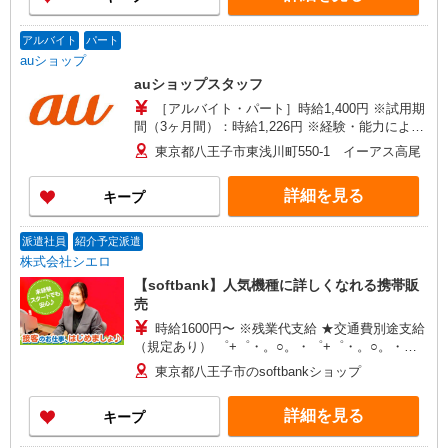
アルバイト
パート
auショップ
auショップスタッフ
［アルバイト・パート］時給1,400円 ※試用期
間（3ヶ月間）：時給1,226円 ※経験・能力により
優遇します
東京都八王子市東浅川町550-1 イーアス高尾
詳細を見る
キープ
派遣社員
紹介予定派遣
株式会社シエロ
【softbank】人気機種に詳しくなれる携帯販
売
時給1600円〜 ※残業代支給 ★交通費別途支給
（規定あり） ゜+゜・。○。・゜+゜・。○。・゜
+゜ 入社祝い金10万円支給(規定有) お友達を紹介
東京都八王子市のsoftbankショップ
頂くと, インセンティブ支給(規定有) ★月2回払
い・週払い可能（規程有）★ ゜・。○。・゜
詳細を見る
キープ
+゜・。○。・゜+゜