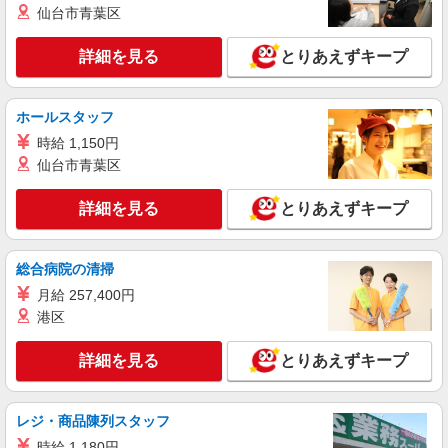
仙台市青葉区
い・週払い可能（規程有）★ ゜・。○。・゜
詳細を見る
キープ
+゜・。○。・゜+゜
詳細を見る
とりあえずキープ
派遣社員
紹介予定派遣
株式会社シエロ
ホールスタッフ
スマホ携帯販売【エーユー】
時給 1,150円
時給1730円〜 ※残業代支給 ★交通費別途支給
（規定あり） ゜+゜・。○。・゜+゜・。○。・゜
仙台市青葉区
+゜ 入社祝い金10万円支給(規定有) お友達を紹介
東京都八王子市の家電量販店
頂くと, インセンティブ支給(規定有) ★月2回払
詳細を見る
とりあえずキープ
い・週払い可能（規程有）★ ゜・。○。・゜
詳細を見る
キープ
+゜・。○。・゜+゜
総合病院の清掃
派遣社員
紹介予定派遣
月給 257,400円
株式会社シエロ
港区
【エーユー】の店舗スタッフ
時給1400円〜 ※残業代支給 ★交通費別途支給
詳細を見る
とりあえずキープ
（規定あり） ゜+゜・。○。・゜+゜・。○。・゜
+゜ 入社祝い金10万円支給(規定有) お友達を紹介
東京都八王子市東淺川町のauショップ
頂くと, インセンティブ支給(規定有) ★月2回払
い・週払い可能（規程有）★ ゜・。○。・゜
レジ・商品陳列スタッフ
詳細を見る
キープ
+゜・。○。・゜+゜
時給 1,180円