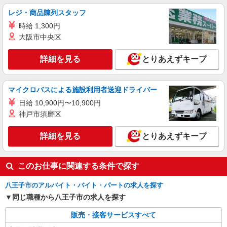
（規定あり） ゜+゜・。○。・゜+゜・。○。・゜
レジ・商品陳列スタッフ
+゜ 入社祝い金10万円支給(規定有) お友達を紹介
東京都八王子市のY!mobileショップ
時給 1,300円
頂くと, インセンティブ支給(規定有) ★月2回払
い・週払い可能（規程有）★ ゜・。○。・゜
大阪市中央区
詳細を見る
キープ
+゜・。○。・゜+゜
詳細を見る
とりあえずキープ
派遣社員
紹介予定派遣
株式会社シエロ
【ドコモ】の店舗スタッフ
マイクロバスによる施設利用者送迎ドライバー
時給1800円〜 ※残業代支給 ★交通費別途支給
日給 10,900円〜10,900円
（規定あり） ゜+゜・。○。・゜+゜・。○。・゜
神戸市須磨区
+゜ 入社祝い金10万円支給(規定有) お友達を紹介
東京都八王子市のdocomoショップ
頂くと, インセンティブ支給(規定有) ★月2回払
詳細を見る
とりあえずキープ
い・週払い可能（規程有）★ ゜・。○。・゜
詳細を見る
キープ
+゜・。○。・゜+゜
このお仕事に関連する条件で探す
八王子市のアルバイト・バイト・パートの求人を探す
同じ職種から八王子市の求人を探す
販売・接客サービスすべて