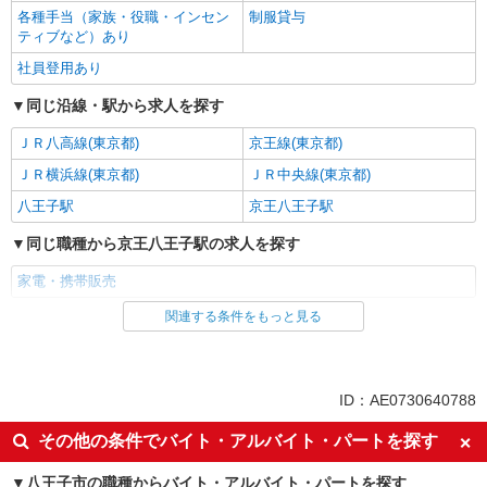
各種手当（家族・役職・インセン
制服貸与
ティブなど）あり
社員登用あり
同じ沿線・駅から求人を探す
ＪＲ八高線(東京都)
京王線(東京都)
ＪＲ横浜線(東京都)
ＪＲ中央線(東京都)
八王子駅
京王八王子駅
同じ職種から京王八王子駅の求人を探す
家電・携帯販売
関連する条件をもっと見る
同じ雇用形態から京王八王子駅の求人を探す
派遣社員
紹介予定派遣
同じ特徴から京王八王子駅の求人を探す
ID：AE0730640788
即日勤務OK
履歴書不要
その他の条件でバイト・アルバイト・パートを探す
Web面接OK
未経験歓迎
八王子市の職種からバイト・アルバイト・パートを探す