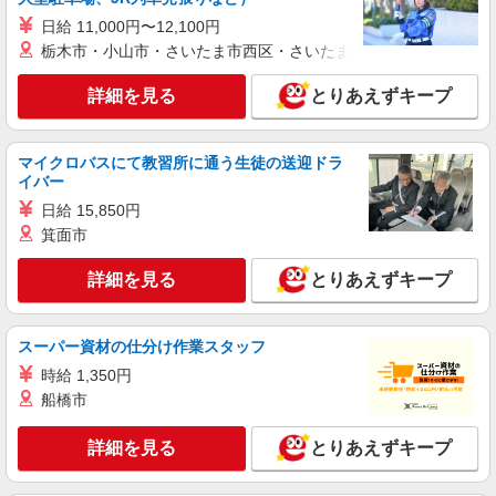
株式会社シエロ
日給 11,000円〜12,100円
【softbank】人気機種に詳しくなれる携帯販
栃木市・小山市・さいたま市西区・さいたま市岩槻区・久喜市・
売
時給1600円〜 ※残業代支給 ★交通費別途支給
詳細を見る
とりあえずキープ
（規定あり） ゜+゜・。○。・゜+゜・。○。・゜
+゜ 入社祝い金10万円支給(規定有) お友達を紹介
東京都八王子市のsoftbankショップ
頂くと, インセンティブ支給(規定有) ★月2回払
い・週払い可能（規程有）★ ゜・。○。・゜
マイクロバスにて教習所に通う生徒の送迎ドラ
詳細を見る
キープ
+゜・。○。・゜+゜
イバー
日給 15,850円
派遣社員
紹介予定派遣
箕面市
株式会社シエロ
人気機種に詳しくなれる携帯販売【au】
詳細を見る
とりあえずキープ
時給1730円〜 ※残業代支給 ★交通費別途支給
（規定あり） ゜+゜・。○。・゜+゜・。○。・゜
+゜ 入社祝い金10万円支給(規定有) お友達を紹介
スーパー資材の仕分け作業スタッフ
東京都八王子市の家電量販店
頂くと, インセンティブ支給(規定有) ★月2回払
時給 1,350円
い・週払い可能（規程有）★ ゜・。○。・゜
詳細を見る
船橋市
キープ
+゜・。○。・゜+゜
詳細を見る
とりあえずキープ
派遣社員
紹介予定派遣
株式会社シエロ