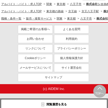
同じ特徴から求人を探す
アルバイト・バイト・求人TOP
関東
東京都
八王子市
株式会社シエロ
未経験歓迎
ミドル（40代～）活躍中
アルバイト・バイト・求人TOP
東京都の路線
京王線
京王八王子駅
株
英語が活かせる
ボーナス・賞与あり
職種・条件一覧
販売・接客サービス
関東
東京都
八王子市
株式会社
日払い
車通勤OK
掲載ご希望のお客様へ
よくある質問
交通費支給
社会保険あり
社員登用あり
お問い合わせ
利用規約
リンクについて
プライバシーポリシー
Cookieポリシー
個人情報保護方針
メールサービスについて
サイト運営会社
サイトマップ
(c) AIDEM Inc.
TOPへ
閲覧履歴を見る