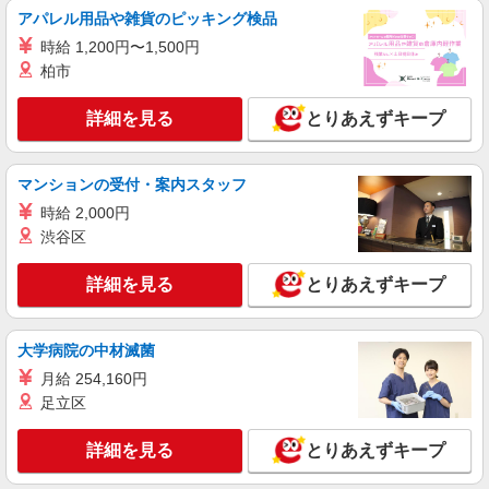
スマホ携帯販売【ドコモ】
アパレル用品や雑貨のピッキング検品
時給1700円〜 ※残業代支給 ★交通費別途支給
時給 1,200円〜1,500円
（規定あり） ゜+゜・。○。・゜+゜・。○。・゜
+゜ 入社祝い金10万円支給(規定有) お友達を紹介
柏市
東京都八王子市の家電量販店
頂くと, インセンティブ支給(規定有) ★月2回払
い・週払い可能（規程有）★ ゜・。○。・゜
詳細を見る
とりあえずキープ
詳細を見る
キープ
+゜・。○。・゜+゜
派遣社員
紹介予定派遣
マンションの受付・案内スタッフ
株式会社シエロ
時給 2,000円
携帯販売スタッフ【au】
渋谷区
時給1730円〜 ※残業代支給 ★交通費別途支給
（規定あり） ゜+゜・。○。・゜+゜・。○。・゜
詳細を見る
とりあえずキープ
+゜ 入社祝い金10万円支給(規定有) お友達を紹介
東京都八王子市の家電量販店
頂くと, インセンティブ支給(規定有) ★月2回払
い・週払い可能（規程有）★ ゜・。○。・゜
詳細を見る
キープ
+゜・。○。・゜+゜
大学病院の中材滅菌
月給 254,160円
派遣社員
紹介予定派遣
足立区
株式会社シエロ
【Y!mobile】人気機種に詳しくなれる携帯販
詳細を見る
とりあえずキープ
売
時給1600円〜 ※残業代支給 ★交通費別途支給