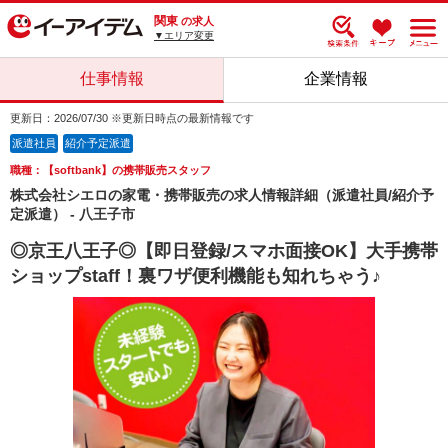
関東
の求人
▼エリア変更
仕事情報
企業情報
更新日：2026/07/30 ※更新日時点の最新情報です
派遣社員
紹介予定派遣
職種：【softbank】の携帯販売スタッフ
株式会社シエロの家電・携帯販売の求人情報詳細（派遣社員/紹介予
定派遣） - 八王子市
◎京王八王子◎【即日登録/スマホ面接OK】大手携帯
ショップstaff！裏ワザ便利機能も知れちゃう♪