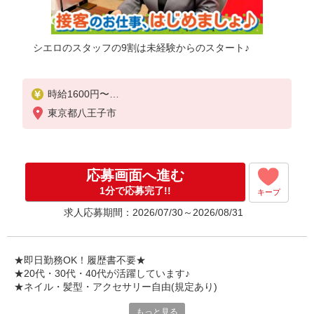
シエロのスタッフの9割は未経験からのスタート♪
時給1600円〜
※残業代支給
東京都八王子市
★交通費別途支給（規定あり）
゜+゜・。○。・゜+゜・。○。・゜+゜
入社祝い金10万円支給(規定有)
応募画面へ進む
お友達を紹介頂くと,
1分で応募完了!!
キープ
インセンティブ支給(規定有)
求人応募期間：2026/07/30～2026/08/31
★月2回払い・週払い可能（規程有）★
゜・。○。・゜+゜・。○。・゜+゜
★即日勤務OK！履歴書不要★
★20代・30代・40代が活躍しています♪
★ネイル・髪型・アクセサリー自由(規定あり)
もっと見る
新しい機種やプラン。