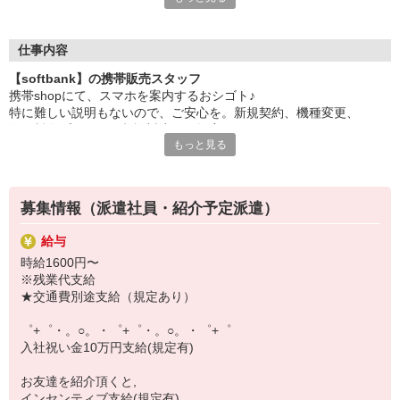
日々変わる専門知識を覚えるのはやっぱり大変。
でも心配ご無用！
仕事内容
シエロのご紹介するお店は、チームワークが良く
【softbank】の携帯販売スタッフ
お互いに教え合ったり、フォローしあったりする
携帯shopにて、スマホを案内するおシゴト♪
和気あいあいとした人間関係がある店舗ばかり！
特に難しい説明もないので、ご安心を。新規契約、機種変更、
皆で一緒にステップアップしましょう♪
各種料金プランのご相談対応・ご提案などをお願いします。
もっと見る
【選べるお仕事いろいろ】
初めての方でも安心♪
￣￣￣￣￣￣￣￣￣￣￣
あなた専属のコーディネーターが親切・丁寧にフォローするので、
▼オフィスワーク
満足度◎
事務、経理、データ入力、コールセンター、受付
募集情報（派遣社員・紹介予定派遣）
▼工場・製造・軽作業系
■携帯やインターネット販売業務
機械/食品製造・梱包・仕分け・加工・組立・検査
給与
docomo(ドコモ)/au(エーユー)・KDDI/softbank(ソフトバンク)など
▼美容系
時給1600円〜
の大手キャリアから
眉毛サロンのアイブロウ・ネイリスト・エステ
※残業代支給
ワイモバイル(Y!mobille)、楽天モバイル、UQなど格安スマホまで幅
▼営業・販売
★交通費別途支給（規定あり）
広く紹介可能♪
法人営業・アパレル販売・個別指導塾・人材紹介
人気のApple（アップル）店舗もございます！
▼人気案件も多数♪
゜+゜・。○。・゜+゜・。○。・゜+゜
短期・期間限定・オープニング・官公庁案件
入社祝い金10万円支給(規定有)
上場/優良/大手企業など
お友達を紹介頂くと,
【スマホ面接実施中】
インセンティブ支給(規定有)