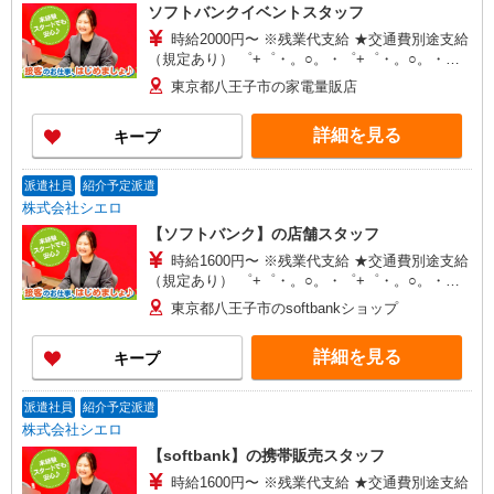
ソフトバンクイベントスタッフ
時給2000円〜 ※残業代支給 ★交通費別途支給
（規定あり） ゜+゜・。○。・゜+゜・。○。・゜
+゜ 入社祝い金10万円支給(規定有) お友達を紹介
東京都八王子市の家電量販店
頂くと, インセンティブ支給(規定有) ★月2回払
い・週払い可能（規程有）★ ゜・。○。・゜
詳細を見る
キープ
+゜・。○。・゜+゜
派遣社員
紹介予定派遣
株式会社シエロ
【ソフトバンク】の店舗スタッフ
時給1600円〜 ※残業代支給 ★交通費別途支給
（規定あり） ゜+゜・。○。・゜+゜・。○。・゜
+゜ 入社祝い金10万円支給(規定有) お友達を紹介
東京都八王子市のsoftbankショップ
頂くと, インセンティブ支給(規定有) ★月2回払
い・週払い可能（規程有）★ ゜・。○。・゜
詳細を見る
キープ
+゜・。○。・゜+゜
派遣社員
紹介予定派遣
株式会社シエロ
【softbank】の携帯販売スタッフ
時給1600円〜 ※残業代支給 ★交通費別途支給