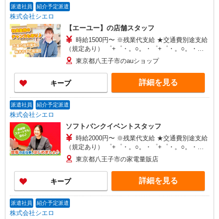
派遣社員
紹介予定派遣
株式会社シエロ
【エーユー】の店舗スタッフ
時給1500円〜 ※残業代支給 ★交通費別途支給
（規定あり） ゜+゜・。○。・゜+゜・。○。・゜
+゜ 入社祝い金10万円支給(規定有) お友達を紹介
東京都八王子市のauショップ
頂くと, インセンティブ支給(規定有) ★月2回払
い・週払い可能（規程有）★ ゜・。○。・゜
詳細を見る
キープ
+゜・。○。・゜+゜
派遣社員
紹介予定派遣
株式会社シエロ
ソフトバンクイベントスタッフ
時給2000円〜 ※残業代支給 ★交通費別途支給
（規定あり） ゜+゜・。○。・゜+゜・。○。・゜
+゜ 入社祝い金10万円支給(規定有) お友達を紹介
東京都八王子市の家電量販店
頂くと, インセンティブ支給(規定有) ★月2回払
い・週払い可能（規程有）★ ゜・。○。・゜
詳細を見る
キープ
+゜・。○。・゜+゜
派遣社員
紹介予定派遣
株式会社シエロ