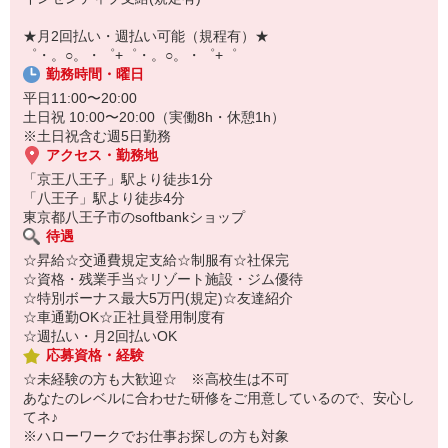
￣￣￣￣￣￣￣￣￣
自宅に居ながらスマホでカンタン面接OK！
★月2回払い・週払い可能（規程有）★
オンライン面談なのでスピード対応。
゜・。○。・゜+゜・。○。・゜+゜
勤務時間・曜日
平日11:00〜20:00
土日祝 10:00〜20:00（実働8h・休憩1h）
※土日祝含む週5日勤務
アクセス・勤務地
「京王八王子」駅より徒歩1分
「八王子」駅より徒歩4分
東京都八王子市のsoftbankショップ
待遇
☆昇給☆交通費規定支給☆制服有☆社保完
☆資格・残業手当☆リゾート施設・ジム優待
☆特別ボーナス最大5万円(規定)☆友達紹介
☆車通勤OK☆正社員登用制度有
☆週払い・月2回払いOK
応募資格・経験
☆未経験の方も大歓迎☆ ※高校生は不可
あなたのレベルに合わせた研修をご用意しているので、安心し
てネ♪
※ハローワークでお仕事お探しの方も対象