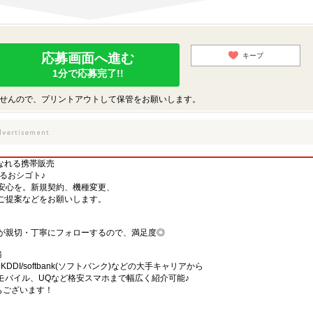
応募画面へ進む
キープ
1分で応募完了!!
せんので、プリントアウトして保管をお願いします。
くなれる携帯販売
するおシゴト♪
安心を。新規契約、機種変更、
ご提案などをお願いします。
が親切・丁寧にフォローするので、満足度◎
務
)・KDDI/softbank(ソフトバンク)などの大手キャリアから
、楽天モバイル、UQなど格安スマホまで幅広く紹介可能♪
舗もございます！