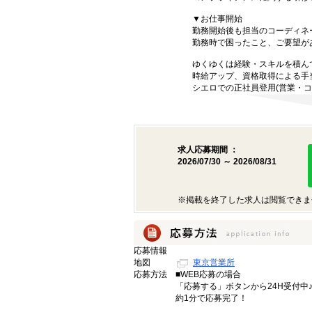
▼お仕事開始
勤務開始後も担当のコーディネ
勤務時で困ったこと、ご要望が
ゆくゆくは経験・スキルを積ん
時給アップ、資格取得による手
シエロでの正社員登用(営業・コ
求人応募期間 ：
2026/07/30 ～ 2026/08/31
※掲載を終了した求人は閲覧できま
応募情報
地図
東京営業所
応募方法
■WEB応募の場合
「応募する」ボタンから24H受付中
約1分で応募完了！