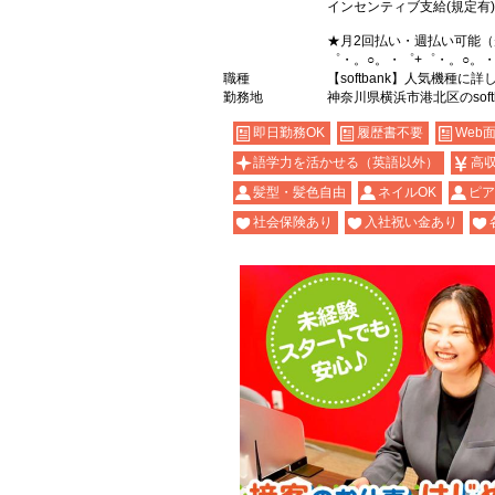
インセンティブ支給(規定有)
★月2回払い・週払い可能
゜・。○。・゜+゜・。○。・
職種
【softbank】人気機種に
勤務地
神奈川県横浜市港北区のsoft
即日勤務OK
履歴書不要
Web
語学力を活かせる（英語以外）
高
髪型・髪色自由
ネイルOK
ピア
社会保険あり
入社祝い金あり