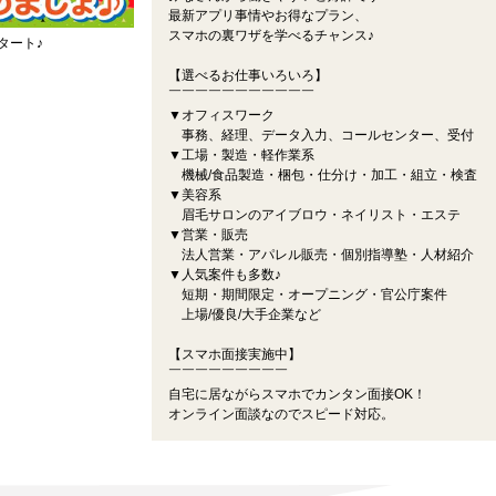
最新アプリ事情やお得なプラン、
スマホの裏ワザを学べるチャンス♪
タート♪
【選べるお仕事いろいろ】
￣￣￣￣￣￣￣￣￣￣￣
▼オフィスワーク
事務、経理、データ入力、コールセンター、受付
▼工場・製造・軽作業系
機械/食品製造・梱包・仕分け・加工・組立・検査
▼美容系
眉毛サロンのアイブロウ・ネイリスト・エステ
▼営業・販売
法人営業・アパレル販売・個別指導塾・人材紹介
▼人気案件も多数♪
短期・期間限定・オープニング・官公庁案件
上場/優良/大手企業など
【スマホ面接実施中】
￣￣￣￣￣￣￣￣￣
自宅に居ながらスマホでカンタン面接OK！
オンライン面談なのでスピード対応。