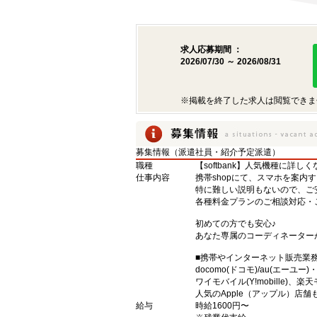
求人応募期間 ：
2026/07/30 ～ 2026/08/31
※掲載を終了した求人は閲覧できま
募集情報（派遣社員・紹介予定派遣）
職種
【softbank】人気機種に詳し
仕事内容
携帯shopにて、スマホを案内
特に難しい説明もないので、ご
各種料金プランのご相談対応・
初めての方でも安心♪
あなた専属のコーディネーター
■携帯やインターネット販売業
docomo(ドコモ)/au(エーユー
ワイモバイル(Y!mobille)
人気のApple（アップル）店
給与
時給1600円〜