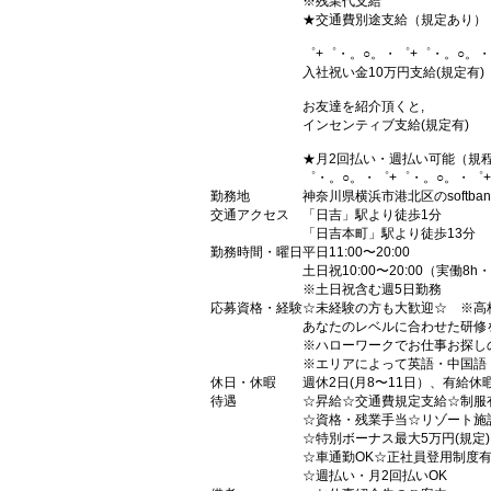
※残業代支給
★交通費別途支給（規定あり）
゜+゜・。○。・゜+゜・。○。・
入社祝い金10万円支給(規定有)
お友達を紹介頂くと,
インセンティブ支給(規定有)
★月2回払い・週払い可能（規
゜・。○。・゜+゜・。○。・゜
勤務地
神奈川県横浜市港北区のsoftba
交通アクセス
「日吉」駅より徒歩1分
「日吉本町」駅より徒歩13分
勤務時間・曜日
平日11:00〜20:00
土日祝10:00〜20:00（実働8h
※土日祝含む週5日勤務
応募資格・経験
☆未経験の方も大歓迎☆ ※高
あなたのレベルに合わせた研修
※ハローワークでお仕事お探し
※エリアによって英語・中国語
休日・休暇
週休2日(月8〜11日）、有給休
待遇
☆昇給☆交通費規定支給☆制服
☆資格・残業手当☆リゾート施
☆特別ボーナス最大5万円(規定
☆車通勤OK☆正社員登用制度
☆週払い・月2回払いOK