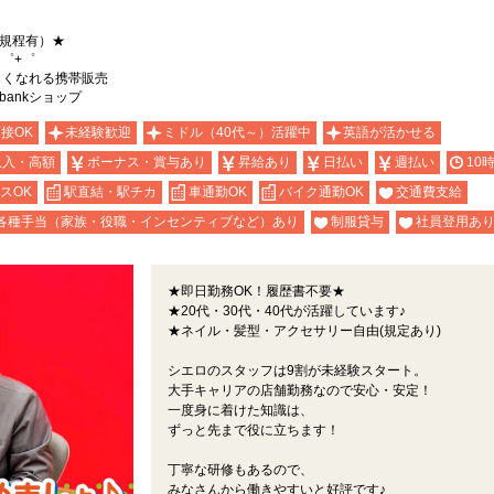
（規程有）★
゜+゜
詳しくなれる携帯販売
bankショップ
面接OK
未経験歓迎
ミドル（40代～）活躍中
英語が活かせる
収入・高額
ボーナス・賞与あり
昇給あり
日払い
週払い
10
スOK
駅直結・駅チカ
車通勤OK
バイク通勤OK
交通費支給
各種手当（家族・役職・インセンティブなど）あり
制服貸与
社員登用あ
★即日勤務OK！履歴書不要★
★20代・30代・40代が活躍しています♪
★ネイル・髪型・アクセサリー自由(規定あり)
シエロのスタッフは9割が未経験スタート。
大手キャリアの店舗勤務なので安心・安定！
一度身に着けた知識は、
ずっと先まで役に立ちます！
丁寧な研修もあるので、
みなさんから働きやすいと好評です♪