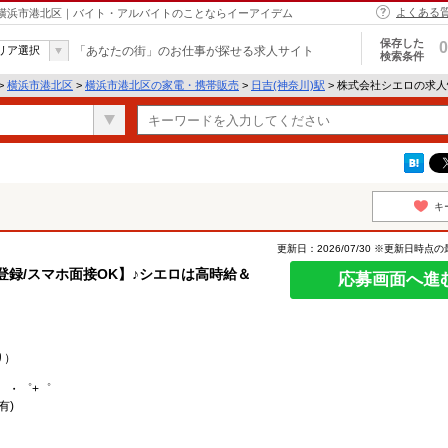
よくある
 横浜市港北区｜バイト・アルバイトのことならイーアイデム
保存した
0
リア選択
「あなたの街」のお仕事が探せる求人サイト
検索条件
>
横浜市港北区
>
横浜市港北区の家電・携帯販売
>
日吉(神奈川)駅
> 株式会社シエロの求
キ
更新日：2026/07/30 ※更新日時点
日登録/スマホ面接OK】♪シエロは高時給＆
応募画面へ進
り）
。・゜+゜
有)