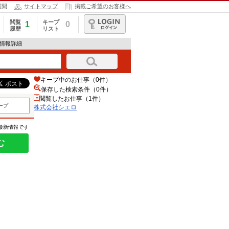
質問
サイトマップ
掲載ご希望のお客様へ
閲覧
キープ
1
0
履歴
リスト
ログイン
人情報詳細
キープ中のお仕事（0件）
保存した検索条件（
0
件）
閲覧したお仕事（1件）
ープ
株式会社シエロ
の最新情報です
む