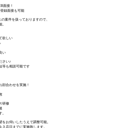
EB面接！
の登録面接も可能
件以上の案件を扱っておりますので、
能。
て欲しい
る
良い
ださい♪
短等も相談可能です
お顔合わせを実施！
席
ス研修
後
す。
望をお伺いしたうえで調整可能。
を入店日までに実施致します。