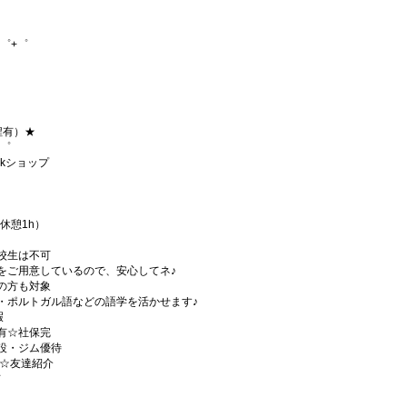
゜+゜
程有）★
+゜
nkショップ
・休憩1h）
校生は不可
をご用意しているので、安心してネ♪
の方も対象
・ポルトガル語などの語学を活かせます♪
暇
有☆社保完
設・ジム優待
)☆友達紹介
有