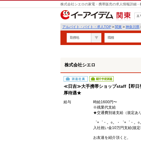
株式会社シエロの家電・携帯販売の求人情報詳細 -
遣
エ
関東
アルバイト・バイト・求人TOP
>
関東
>
神奈川県
勤務地
職種
株式会社シエロ
派遣社員
紹介予定派遣
≪日吉≫大手携帯ショップstaff【即
厚待遇★
給与
時給1600円〜
※残業代支給
★交通費別途支給（規定あ
゜+゜・。○。・゜+゜・。○
入社祝い金10万円支給(規定
お友達を紹介頂くと,