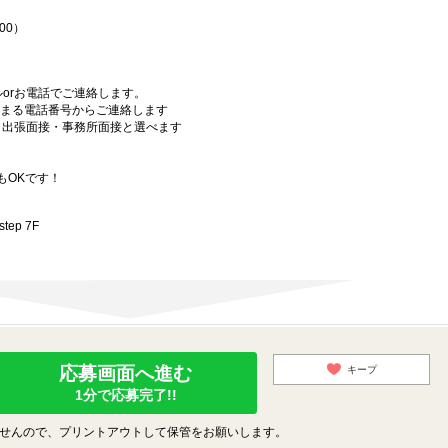
00）
orお電話でご連絡します。
始まる電話番号からご連絡します
）・出張面接・事務所面接と選べます
もOKです！
ep 7F
応募画面へ進む
キープ
1分で応募完了!!
せんので、プリントアウトして保管をお願いします。