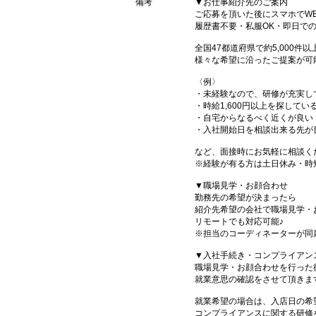
備考
▼お仕事紹介先のご案内
ご応募を頂いた後にスマホでW
履歴書不要・私服OK・即日で
全国47都道府県で約5,000
様々な希望に沿ったご提案が可
〈例〉
・未経験なので、研修が充実し
・時給1,600円以上を探してい
・自宅からなるべく近くが良い
・入社開始日を相談出来る先が
など、面接時にお気軽に相談く
※経験が有る方は土日休み・時
▼職場見学・お顔合わせ
勤務先の希望が決まったら
紹介先希望の会社で職場見学・
リモートでも対応可能♪
※担当のコーディネーターが同
▼入社手続き・コンプライアン
職場見学・お顔合わせを行った
就業意思の確認をさせて頂きま
就業希望の場合は、入店日の希
コンプライアンスに関する研修