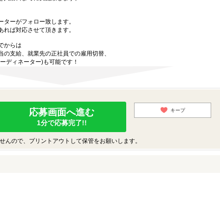
ーターがフォロー致します。
あれば対応させて頂きます。
でからは
当の支給、就業先の正社員での雇用切替、
ーディネーター)も可能です！
応募画面へ進む
キープ
1分で応募完了!!
せんので、プリントアウトして保管をお願いします。
♪