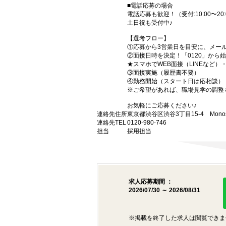
■電話応募の場合
電話応募も歓迎！（受付:10:00〜20:
土日祝も受付中♪
【選考フロー】
①応募から3営業日を目安に、メール
②面接日時を決定！「0120」から
★スマホでWEB面接（LINEなど
③面接実施（履歴書不要）
④勤務開始（スタート日は応相談）
※ご希望があれば、職場見学の調整
お気軽にご応募ください♪
連絡先住所
東京都渋谷区渋谷3丁目15-4 Monost
連絡先TEL
0120-980-746
担当
採用担当
求人応募期間 ：
2026/07/30 ～ 2026/08/31
※掲載を終了した求人は閲覧できま