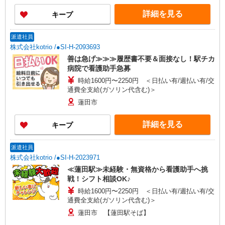
詳細を見る
キープ
派遣社員
株式会社kotrio /●SI-H-2093693
善は急げ≫≫≫履歴書不要＆面接なし！駅チカ
病院で看護助手急募
時給1600円〜2250円 ＜日払い有/週払い有/交
通費全支給(ガソリン代含む)＞
蓮田市
詳細を見る
キープ
派遣社員
株式会社kotrio /●SI-H-2023971
≪蓮田駅≫未経験・無資格から看護助手へ挑
戦！シフト相談OK♪
時給1600円〜2250円 ＜日払い有/週払い有/交
通費全支給(ガソリン代含む)＞
蓮田市 【蓮田駅そば】