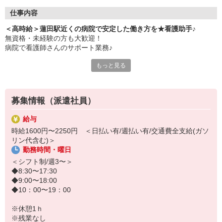
仕事内容
＜高時給＞蓮田駅近くの病院で安定した働き方を★看護助手♪
無資格・未経験の方も大歓迎！
病院で看護師さんのサポート業務♪
もっと見る
【仕事内容】
・病室内のシーツ交換や清掃
・病院食の配膳や下膳
・患者さんに合わせた生活介助
募集情報（派遣社員）
・医療器具の片づけや消毒 など
※サポートがメインのため医療行為なし
給与
時給1600円〜2250円 ＜日払い有/週払い有/交通費全支給(ガソ
医療現場では研修制度が充実しているため
リン代含む)＞
1つ1つの業務をしっかり身につけられ、
勤務時間・曜日
安定して長く働くことができます☆
＜シフト制/週3〜＞
まずはお気軽にご応募ください♪
◆8:30〜17:30
◆9:00〜18:00
◆10：00〜19：00
※休憩1ｈ
※残業なし