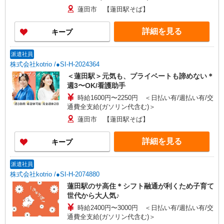
蓮田市 【蓮田駅そば】
詳細を見る
キープ
派遣社員
株式会社kotrio /●SI-H-2024364
＜蓮田駅＞元気も、プライベートも諦めない＊
週3〜OK/看護助手
時給1600円〜2250円 ＜日払い有/週払い有/交
通費全支給(ガソリン代含む)＞
蓮田市 【蓮田駅そば】
詳細を見る
キープ
派遣社員
株式会社kotrio /●SI-H-2074880
蓮田駅のサ高住＊シフト融通が利くため子育て
世代から大人気♪
時給2400円〜3000円 ＜日払い有/週払い有/交
通費全支給(ガソリン代含む)＞