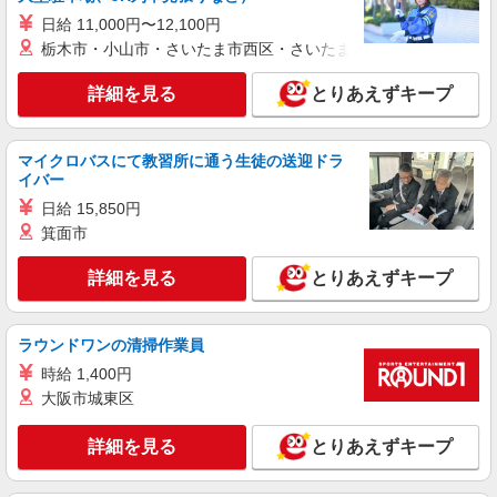
業務委託
日給 11,000円〜12,100円
SOMPOヘルスサポート株式会社 全支援対応コース
栃木市・小山市・さいたま市西区・さいたま市岩槻区・久喜市・
特定保健指導（保健師・管理栄養士）
報酬：完全出来高制 報酬額（消費税抜き）：
詳細を見る
とりあえずキープ
・事業所一括面談(対面) 1日：10,000円〜14,716
円 ・個別訪問(対面) 1件：4,286円〜5,239円 ・
【活動エリア】埼玉県蓮田市及びその周辺
遠隔面談 1件：1500〜1691円 ・電話支援 1
マイクロバスにて教習所に通う生徒の送迎ドラ
件：1,000円〜1,429円 ・メール支援 1件：500円
詳細を見る
イバー
キープ
※上記金額に消費税を加えた金額をお支払いいた
します ※交通費・電話代は弊社負担。その他、支
日給 15,850円
援内容により細則あり。
業務委託
箕面市
SOMPOヘルスサポート株式会社 全支援対応コース
詳細を見る
とりあえずキープ
保健師・管理栄養士 特定保健指導
報酬：出来高制 報酬額（消費税抜き）： ・事
業所一括面談(対面) 1日：10,000円〜14,716円 ・
ラウンドワンの清掃作業員
個別訪問(対面) 1件：4,286円〜5,239円 ・遠隔面
【活動エリア】埼玉県蓮田市及びその周辺
談 1件：1,500〜1,691円 ・電話支援 1件：
時給 1,400円
1,000円〜1,429円 ・ICTメール支援 1件：500円
大阪市城東区
詳細を見る
キープ
※上記金額に消費税を加えた金額をお支払いいた
します ※交通費・電話代は弊社負担。その他、支
詳細を見る
援内容により細則あり。
とりあえずキープ