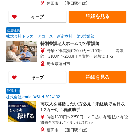
蓮田市 【蓮田駅そば】
詳細を見る
キープ
派遣社員
株式会社トラストグロース 新宿本社 第3営業部
特別養護老人ホームでの看護師
時給：准看護師2000円〜2100円 看護
師 2100円〜2300円 ※資格・経験による
埼玉県蓮田市
詳細を見る
キープ
派遣社員
株式会社kotrio /●SI-H-2024102
高収入を目指したい方必見！未経験でも日収
1.2万〜可！看護助手
時給1600円〜2250円 ＜日払い有/週払い有/交
通費全支給(ガソリン代含む)＞
蓮田市 【蓮田駅そば】