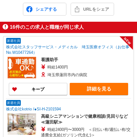
シェアする
URLをシェア
16
件のこの求人と職種が同じ求人
NEW
派遣社員
株式会社スタッフサービス・メディカル 埼玉医療オフィス（お仕事
No.W10477264）
看護助手
時給1400円
埼玉県蓮田市内の病院
詳細を見る
キープ
派遣社員
株式会社kotrio /●SI-H-2101594
高級シニアマンションで健康相談/見回りなど
≪蓮田駅≫
時給2400円〜3000円 ＜日払い有/週払い有/交
通費全支給(ガソリン代含む)＞