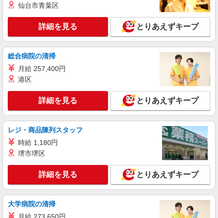
仙台市青葉区
派遣社員
株式会社kotrio /●SI-H-2024233
詳細を見る
とりあえずキープ
≪蓮田駅≫年齢不問！０からスタートでも活躍
できる看護助手♪
時給1600円〜2250円 ＜日払い有/週払い有/交
総合病院の清掃
通費全支給(ガソリン代含む)＞
月給 257,400円
蓮田市 【蓮田駅そば】
港区
詳細を見る
キープ
詳細を見る
とりあえずキープ
派遣社員
株式会社kotrio /●SI-H-2076233
レジ・商品陳列スタッフ
≪蓮田駅≫16時帰宅もOK♪病院で補助だけの
時給 1,180円
まったり作業
堺市堺区
時給1600円〜2250円 ＜日払い有/週払い有/交
通費全支給(ガソリン代含む)＞
詳細を見る
とりあえずキープ
蓮田市 【蓮田駅そば】
詳細を見る
キープ
大学病院の清掃
月給 273,650円