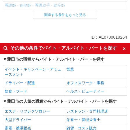
看護師・保健師・看護助手・助産師
関連する条件をもっと見る
同じ雇用形態から白岡駅の求人を探す
派遣社員
同じ特徴から白岡駅の求人を探す
ID：AE0730619264
入社日応相談
未経験歓迎
その他の条件でバイト・アルバイト・パートを探す
経験者・有資格者歓迎
新卒・第二新卒歓迎
蓮田市の職種からバイト・アルバイト・パートを探す
女性活躍中
主婦・主夫歓迎
イベント・キャンペーン・アミュ
営業
フリーター歓迎
学歴不問
ーズメント
ブランクOK
ミドル（40代～）活躍中
ドライバー・配達
オフィスワーク・事務
エルダー（50代～）活躍中
シニア（60代～）活躍中
飲食・フード
ヘルス・ビューティー
高収入・高額
ボーナス・賞与あり
蓮田市の人気の職種からバイト・アルバイト・パートを探す
昇給あり
完全週休2日制
エステ・リフレクソロジー
レストラン・専門料理店
フルタイム歓迎
禁煙・分煙
大型ドライバー
栄養士・管理栄養士
駅直結・駅チカ
車通勤OK
家電・携帯販売
雑貨・コスメ販売
バイク通勤OK
自転車通勤OK