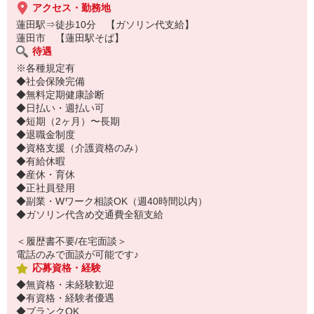
アクセス・勤務地
蓮田駅⇒徒歩10分 【ガソリン代支給】
蓮田市 【蓮田駅そば】
待遇
※各種規定有
◆社会保険完備
◆無料定期健康診断
◆日払い・週払い可
◆短期（2ヶ月）〜長期
◆退職金制度
◆資格支援（介護資格のみ）
◆有給休暇
◆産休・育休
◆正社員登用
◆副業・Wワーク相談OK（週40時間以内）
◆ガソリン代含め交通費全額支給
＜履歴書不要/在宅面談＞
電話のみで面談が可能です♪
応募資格・経験
◆無資格・未経験歓迎
◆有資格・経験者優遇
◆ブランクOK