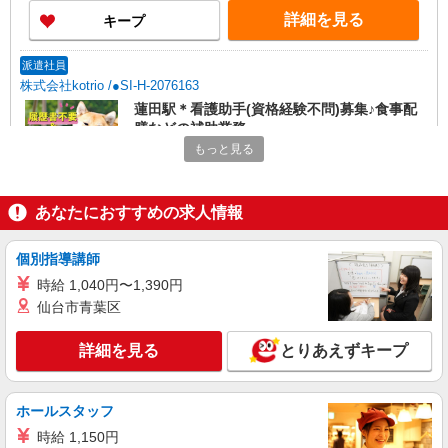
詳細を見る
キープ
派遣社員
株式会社kotrio /●SI-H-2076163
蓮田駅＊看護助手(資格経験不問)募集♪食事配
膳などの補助業務
もっと見る
時給1600円〜2250円 ＜日払い有/週払い有/交
通費全支給(ガソリン代含む)＞
蓮田市 【蓮田駅そば】
あなたにおすすめの求人情報
詳細を見る
キープ
個別指導講師
時給 1,040円〜1,390円
派遣社員
株式会社トラストグロース 新宿本社 第3営業部
仙台市青葉区
介護付き有料老人ホームでの看護師
詳細を見る
とりあえずキープ
時給：准看護師2000円/看護師2100円
埼玉県蓮田市
ホールスタッフ
詳細を見る
キープ
時給 1,150円