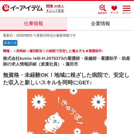
関東
の求人
▼エリア変更
仕事情報
企業情報
更新日：2026/08/03 ※更新日時点の最新情報です
派遣社員
職種：＜高時給＞蓮田駅近くの病院で安定した働き方を★看護助手♪
株式会社kotrio /●SI-H-2076373の看護師・保健師・看護助手・助産
師の求人情報詳細（派遣社員） - 蓮田市
無資格・未経験OK！地域に根ざした病院で、安定し
た収入と新しいスキルを同時にGET♪