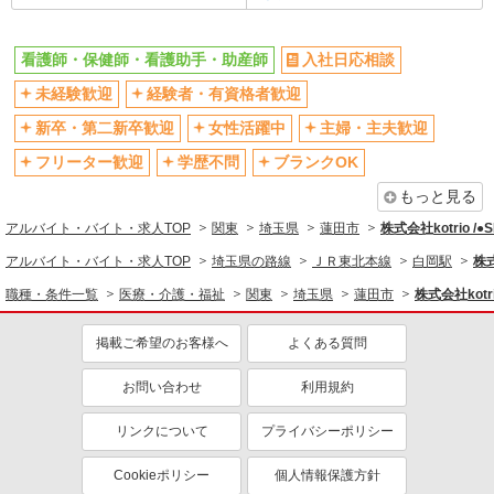
残業少なめ（月20h未満）
交通費支給
看護師・保健師・看護助手・助産師
入社日応相談
社会保険あり
産休・育休取得実績あり
未経験歓迎
経験者・有資格者歓迎
退職金・財形貯蓄制度あり
各種手当（家族・役職・インセン
ティブなど）あり
新卒・第二新卒歓迎
女性活躍中
主婦・主夫歓迎
制服貸与
研修制度あり
フリーター歓迎
学歴不問
ブランクOK
資格取得支援制度あり
もっと見る
同じ職種から求人を探す
アルバイト・バイト・求人TOP
関東
埼玉県
蓮田市
株式会社kotrio /
医療・介護・福祉
アルバイト・バイト・求人TOP
埼玉県の路線
ＪＲ東北本線
白岡駅
株式
看護師・保健師・看護助手・助産師
職種・条件一覧
医療・介護・福祉
関東
埼玉県
蓮田市
株式会社kotri
同じ特徴から求人を探す
掲載ご希望のお客様へ
よくある質問
未経験歓迎
ミドル（40代～）活躍中
お問い合わせ
利用規約
ボーナス・賞与あり
車通勤OK
交通費支給
社会保険あり
リンクについて
プライバシーポリシー
産休・育休取得実績あり
Cookieポリシー
個人情報保護方針