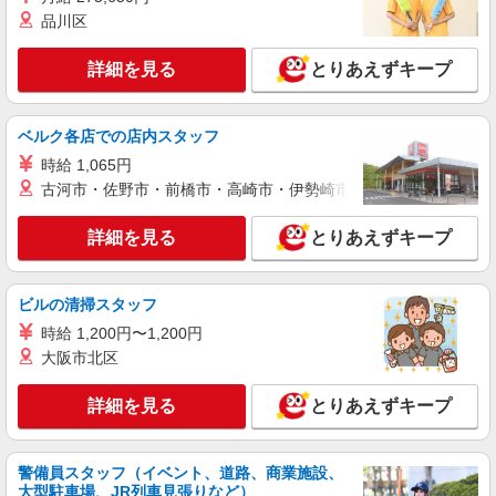
派遣社員
品川区
株式会社kotrio /●SI-H-2076303
蓮田駅すぐ★病院でお掃除/食事の配膳など♪★
詳細を見る
とりあえずキープ
激募★
時給1600円〜2250円 ＜日払い有/週払い有/交
通費全支給(ガソリン代含む)＞
ベルク各店での店内スタッフ
蓮田市 【蓮田駅そば】
時給 1,065円
古河市・佐野市・前橋市・高崎市・伊勢崎市・太田市・館林市・
詳細を見る
キープ
詳細を見る
とりあえずキープ
派遣社員
株式会社kotrio /●SI-H-2101922
ビルの清掃スタッフ
【職場環境◎】よすぎて全私が泣いた≫看護助
手募集♪未経験OK！
時給 1,200円〜1,200円
時給1600円〜2250円 ＜日払い有/週払い有/交
大阪市北区
通費全支給(ガソリン代含む)＞
蓮田市
詳細を見る
とりあえずキープ
詳細を見る
キープ
警備員スタッフ（イベント、道路、商業施設、
大型駐車場、JR列車見張りなど）