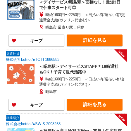
＜デイサービス/昭島駅＞面接なし！最短3日
で仕事スタート可◎
時給1600円〜2250円 ＜日払い有/週払い有/交
通費全支給(ガソリン代含む)＞
昭島市 最寄り駅：昭島
詳細を見る
キープ
NEW
派遣社員
株式会社kotrio /●TC-H-1896583
＜昭島駅＞デイサービスSTAFF＊16時退社
もOK！子育て世代活躍中
時給1600円〜2250円 ＜日払い有/週払い有/交
通費全支給(ガソリン代含む)＞
昭島市
詳細を見る
キープ
NEW
職業紹介
株式会社kotrio /●SW-S-2098258
≪拝島駅≫高月給25万円〜＋賞与｜住宅型有