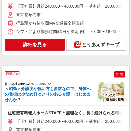
時給1600円〜2250円 ＜日払い有/週払い有/交
【正社員】月給240,000〜400,000円 ・基本給：200,0
通費全支給(ガソリン代含む)＞
東京都昭島市
昭島市 最寄り駅：昭島
拝島駅から徒歩圏内//交通費全額支給
詳細を見る
キープ
シフトにより勤務時間/曜日が決定 例） ・7:00〜16:00 ・8:30〜
NEW
詳細を見る
とりあえずキープ
派遣社員
株式会社kotrio /●TC-H-1992672
昭島＊グループホームSTAFF＊生活のサポー
ト業務を担当
時給1600円〜2250円 ＜日払い有/週払い有/交
職業紹介
新着
通費全支給(ガソリン代含む)＞
昭島市 最寄り駅：昭島
株式会社kotrio /●SW-S-2096972
＜昭島＞介護度が低い方も多数なので、身体へ
の負担は少なめ◎ゆとりのある介護、はじめま
詳細を見る
キープ
せんか？
NEW
職業紹介
住宅型有料老人ホームSTAFF＊無理なく、長く続けられる環境＊
株式会社kotrio /●SW-S-2098423
【正社員】月給240,000〜400,000円 ・基本給：200,0
≪拝島駅≫高月給24万〜/賞与年2回｜就労支
援施設
東京都昭島市