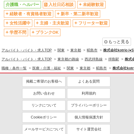
介護職・ヘルパー
入社日応相談
未経験歓迎
残業少なめ（月20h未満）
交通費支給
経験者・有資格者歓迎
新卒・第二新卒歓迎
社会保険あり
産休・育休取得実績あり
女性活躍中
主婦・主夫歓迎
フリーター歓迎
退職金・財形貯蓄制度あり
各種手当（家族・役職・インセン
ティブなど）あり
学歴不問
ブランクOK
制服貸与
研修制度あり
もっと見る
資格取得支援制度あり
アルバイト・バイト・求人TOP
関東
東京都
昭島市
株式会社kotrio /
同じ職種から求人を探す
アルバイト・バイト・求人TOP
東京都の路線
西武拝島線
拝島駅
株式会
職種・条件一覧
医療・介護・福祉
関東
東京都
昭島市
株式会社kotr
医療・介護・福祉
介護職・ヘルパー
掲載ご希望のお客様へ
よくある質問
同じ特徴から求人を探す
お問い合わせ
利用規約
未経験歓迎
ミドル（40代～）活躍中
リンクについて
プライバシーポリシー
ボーナス・賞与あり
車通勤OK
交通費支給
社会保険あり
Cookieポリシー
個人情報保護方針
産休・育休取得実績あり
メールサービスについて
サイト運営会社