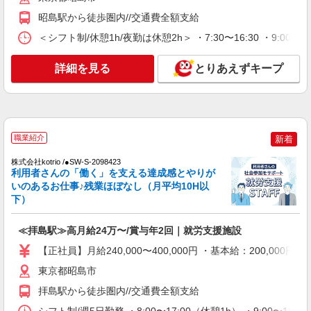
【正社員】月給240,000〜400,000円 ・基本
昭島駅から徒歩圏内//交通費全額支給
給：200,000円〜220,000円 ・資格手当：10,000〜
30,000円 ・役職手当：10,000〜70,000円 ・処遇改
＜シフト制/休憩1h/夜勤は休憩2h＞ ・7:30〜16:30 ・9:00〜1
東京都昭島市
善手当：20,000〜60,000円（勤続年数、保有資格
により変動） ・固定残業手当：20,000円（10時
詳細を見る
詳細を見る
とりあえずキープ
キープ
間） ※固定残業時間を超過する場合には超過勤務
手当として別途支給 ・夜勤手当：10,000円/1回
（上記給与とは別に支給） 下記資格をお持ちの方
NEW
派遣社員
歓迎 ・認知症介護基礎研修 ・初任者研修 ・実務
株式会社kotrio /●TC-H-1974823
者研修 ・介護福祉士 など
昭島駅★シフト柔軟で長く働きやすいシニア
職業紹介
新着
向けマンション
時給1600円〜2250円 ＜日払い有/週払い有/交
株式会社kotrio /●SW-S-2098423
利用者さんの「働く」を支える達成感とやりが
通費全支給(ガソリン代含む)＞
いのあるお仕事♪残業ほぼなし（月平均10H以
昭島市 最寄り駅：昭島
下）
詳細を見る
キープ
≪拝島駅≫高月給24万〜/賞与年2回｜就労支援施設
NEW
【正社員】月給240,000〜400,000円 ・基本給：200,0
職業紹介
株式会社kotrio /●SW-S-2096807
東京都昭島市
正社員で採用します。最短2週間で内定でま
拝島駅から徒歩圏内//交通費全額支給
す。就労支援STAFF募集