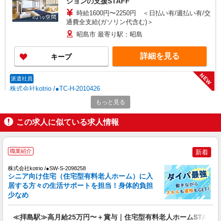
ションの支援STAFF
時給1600円〜2250円 ＜日払い有/週払い有/交
通費全支給(ガソリン代含む)＞
昭島市 最寄り駅：昭島
詳細を見る
キープ
NEW
派遣社員
株式会社kotrio /●TC-H-2010426
昭島駅＊少人数グルホで利用者さんと家事や
もっと見る
掃除など♪日払いOK
この求人に似ている求人情報
時給1600円〜2250円 ＜日払い有/週払い有/交
通費全支給(ガソリン代含む)＞
昭島市 最寄り駅：昭島
職業紹介
新着
詳細を見る
キープ
株式会社kotrio /●SW-S-2098258
シニア向け住宅（住宅型有料老人ホーム）に入
NEW
居する方々の生活サポートを担当！身体的負担
派遣社員
少なめ
株式会社kotrio /●TC-H-1992874
昭島駅⇒需要のある福祉業界で介護デビュー
≪拝島駅≫高月給25万円〜＋賞与｜住宅型有料老人ホームSTAFF
＊資格支援あり