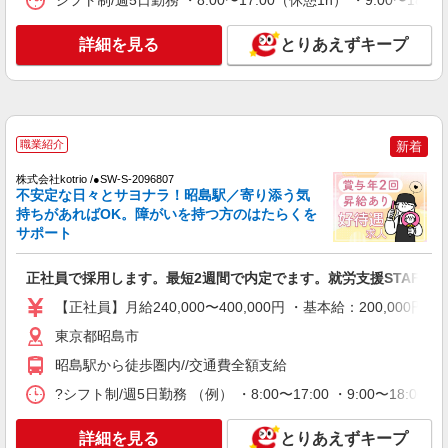
シフト制/週5日勤務 ・8:00〜17:00（休憩1h） ・9:00〜1
【正社員】月給240,000〜400,000円 ・基本
給：200,000円〜220,000円 ・資格手当：10,000〜
30,000円 ・役職手当：10,000〜70,000円 ・処遇改
詳細を見る
とりあえずキープ
東京都昭島市
善手当：20,000〜60,000円（勤続年数、保有資格
により変動） ・固定残業手当：20,000円（10時
詳細を見る
キープ
間） ※固定残業時間を超過する場合には超過勤務
手当として別途支給 ・夜勤手当：10,000円/1回
（上記給与とは別に支給） 下記資格をお持ちの方
NEW
職業紹介
職業紹介
歓迎 ・認知症介護基礎研修 ・初任者研修 ・実務
新着
株式会社kotrio /●SW-S-2080017
者研修 ・介護福祉士 など
昭島駅≫日収1.2万円〜◎デイサービスで見
株式会社kotrio /●SW-S-2096807
不安定な日々とサヨナラ！昭島駅／寄り添う気
守りや生活補助など
持ちがあればOK。障がいを持つ方のはたらくを
時給1550円〜2312円 ＜交通費全支給(ガソリ
サポート
ン代含む)＞
昭島市＊昭島駅スグ
正社員で採用します。最短2週間で内定でます。就労支援STAFF募
【正社員】月給240,000〜400,000円 ・基本給：200,0
詳細を見る
キープ
東京都昭島市
NEW
職業紹介
昭島駅から徒歩圏内//交通費全額支給
株式会社kotrio /●SW-S-2097717
?シフト制/週5日勤務 （例） ・8:00〜17:00 ・9:00〜18
≪拝島駅≫障がい者支援員さん募集★送迎・
軽作業の見守りなど
詳細を見る
とりあえずキープ
【正社員】月給240,000〜400,000円 ・基本