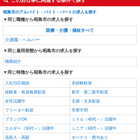
このお仕事に関連する条件で探す
通費全支給(ガソリン代含む)＞
昭島市松原町 【最寄り:拝島駅】
昭島市のアルバイト・バイト・パートの求人を探す
同じ職種から昭島市の求人を探す
詳細を見る
キープ
医療・介護・福祉すべて
NEW
派遣社員
介護職・ヘルパー
株式会社kotrio /●TC-H-1885202
同じ雇用形態から昭島市の求人を探す
昭島駅◎負担少なめの障がい者支援員★社会
活動の見守りなど
職業紹介
時給1600円〜2250円 ＜日払い有/週払い有/交
通費全支給(ガソリン代含む)＞
同じ特徴から昭島市の求人を探す
昭島市 最寄り駅：昭島
入社日応相談
未経験歓迎
詳細を見る
経験者・有資格者歓迎
キープ
新卒・第二新卒歓迎
女性活躍中
主婦・主夫歓迎
NEW
職業紹介
フリーター歓迎
学歴不問
株式会社kotrio /●SW-S-2087530
ブランクOK
ミドル（40代～）活躍中
昭島駅＊寄り添う時間を大切に＊住宅型有料
老人ホームSTAFF
エルダー（50代～）活躍中
シニア（60代～）活躍中
【正社員】月給240,000〜400,000円 ・基本
高収入・高額
ボーナス・賞与あり
給：200,000円〜220,000円 ・資格手当：10,000〜