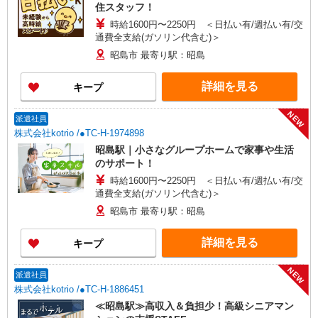
住スタッフ！
時給1600円〜2250円 ＜日払い有/週払い有/交
通費全支給(ガソリン代含む)＞
昭島市 最寄り駅：昭島
詳細を見る
キープ
NEW
派遣社員
株式会社kotrio /●TC-H-1974898
昭島駅｜小さなグループホームで家事や生活
のサポート！
時給1600円〜2250円 ＜日払い有/週払い有/交
通費全支給(ガソリン代含む)＞
昭島市 最寄り駅：昭島
詳細を見る
キープ
NEW
派遣社員
株式会社kotrio /●TC-H-1886451
≪昭島駅≫高収入＆負担少！高級シニアマン