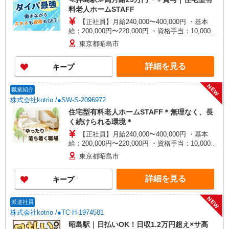
料老人ホームSTAFF
【正社員】月給240,000〜400,000円 ・基本
給：200,000円〜220,000円 ・資格手当：10,000〜
30,000円 ・役職手当：10,000〜70,000円 ・処遇改
東京都昭島市
善手当：20,000〜60,000円（勤続年数、保有資格
により変動） ・固定残業手当：20,000円（10時
詳細を見る
キープ
間） ※固定残業時間を超過する場合には超過勤務
手当として別途支給 ・夜勤手当：10,000円/1回
（上記給与とは別に支給） 下記資格をお持ちの方
NEW
職業紹介
歓迎 ・認知症介護基礎研修 ・初任者研修 ・実務
株式会社kotrio /●SW-S-2096972
者研修 ・介護福祉士 など
住宅型有料老人ホームSTAFF＊無理なく、長
く続けられる環境＊
【正社員】月給240,000〜400,000円 ・基本
給：200,000円〜220,000円 ・資格手当：10,000〜
30,000円 ・役職手当：10,000〜70,000円 ・処遇改
東京都昭島市
善手当：20,000〜60,000円（勤続年数、保有資格
により変動） ・固定残業手当：20,000円（10時
詳細を見る
キープ
間） ※固定残業時間を超過する場合には超過勤務
手当として別途支給 ・夜勤手当：10,000円/1回
（上記給与とは別に支給） 下記資格をお持ちの方
NEW
派遣社員
歓迎 ・認知症介護基礎研修 ・初任者研修 ・実務
株式会社kotrio /●TC-H-1974581
者研修 ・介護福祉士 など
昭島駅｜日払いOK！日収1.2万円超え×サ高