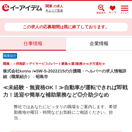
関東
の求人
▼エリア変更
この求人の応募期間は既に終了しております。
仕事情報
企業情報
職業紹介
職種：＜拝島駅＞デイサービスのパート募集≪週3勤務≫≪夕方退社≫
株式会社kotrio /●SW-S-2022215の介護職・ヘルパーの求人情報詳
細（職業紹介） - 昭島市
≪未経験・無資格OK！≫自動車が運転できれば即戦
力！送迎や簡単な補助業務など◎介助少なめ
弊社ではあなたにピッタリの職場をご案内します。希望
勤務地や曜日・時間などお気軽にご相談ください。担
当...