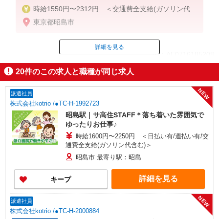
時給1550円〜2312円 ＜交通費全支給(ガソリン代含
む)＞
東京都昭島市
詳細を見る
ID：AE0716185208
20
件のこの求人と職種が同じ求人
掲載期間終了
NEW
派遣社員
株式会社kotrio /●TC-H-1992723
昭島駅｜サ高住STAFF＊落ち着いた雰囲気で
ゆったりお仕事♪
時給1600円〜2250円 ＜日払い有/週払い有/交
通費全支給(ガソリン代含む)＞
昭島市 最寄り駅：昭島
詳細を見る
キープ
NEW
派遣社員
株式会社kotrio /●TC-H-2000884