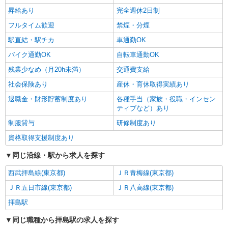
30,000円 ・役職手当：10,000〜70,000円 ・処遇改
昇給あり
完全週休2日制
昭島市＊昭島駅スグ
善手当：20,000〜60,000円（勤続年数、保有資格
フルタイム歓迎
禁煙・分煙
により変動） ・固定残業手当：20,000円（10時
詳細を見る
キープ
間） ※固定残業時間を超過する場合には超過勤務
駅直結・駅チカ
車通勤OK
手当として別途支給 ・夜勤手当：10,000円/1回
（上記給与とは別に支給） 下記資格をお持ちの方
バイク通勤OK
自転車通勤OK
歓迎 ・認知症介護基礎研修 ・初任者研修 ・実務
残業少なめ（月20h未満）
交通費支給
者研修 ・介護福祉士 など
社会保険あり
産休・育休取得実績あり
退職金・財形貯蓄制度あり
各種手当（家族・役職・インセン
ティブなど）あり
制服貸与
研修制度あり
資格取得支援制度あり
同じ沿線・駅から求人を探す
西武拝島線(東京都)
ＪＲ青梅線(東京都)
ＪＲ五日市線(東京都)
ＪＲ八高線(東京都)
拝島駅
同じ職種から拝島駅の求人を探す