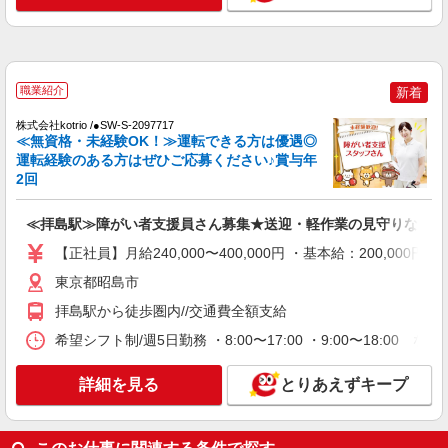
給：200,000円〜220,000円 ・資格手当：10,000〜
30,000円 ・役職手当：10,000〜70,000円 ・処遇改
東京都昭島市
善手当：20,000〜60,000円（勤続年数、保有資格
により変動） ・固定残業手当：20,000円（10時
詳細を見る
キープ
間） ※固定残業時間を超過する場合には超過勤務
職業紹介
新着
手当として別途支給 ・夜勤手当：10,000円/1回
（上記給与とは別に支給） 下記資格をお持ちの方
NEW
株式会社kotrio /●SW-S-2097717
職業紹介
歓迎 ・認知症介護基礎研修 ・初任者研修 ・実務
≪無資格・未経験OK！≫運転できる方は優遇◎
株式会社kotrio /●SW-S-2078034
者研修 ・介護福祉士 など
運転経験のある方はぜひご応募ください♪賞与年
≪拝島駅≫週3勤務〜！プライベートを大切
2回
にできるデイSTAFF
時給1550円〜2312円 ＜交通費全支給(ガソリ
≪拝島駅≫障がい者支援員さん募集★送迎・軽作業の見守りなど
ン代含む)＞
【正社員】月給240,000〜400,000円 ・基本給：200,0
昭島市
東京都昭島市
詳細を見る
キープ
拝島駅から徒歩圏内//交通費全額支給
希望シフト制/週5日勤務 ・8:00〜17:00 ・9:00〜18:00
NEW
派遣社員
株式会社kotrio /●TC-H-1975064
詳細を見る
とりあえずキープ
拝島駅｜リハビリ補助などのデイサービス
STAFF♪未経験OK
時給1600円〜2250円 ＜日払い有/週払い有/交