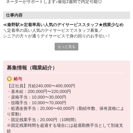
ネーターがサポートします♪最短2週間で内定可能◎
・介護福祉士 など
仕事内容
≪秦野駅≫定着率高い人気のデイサービススタッフ★残業少なめ
＼定着率の高い人気のデイサービスでスタッフ募集／
シニアの方々が通うデイサービスで身の回りのお手伝い！
もっと見る
≪お仕事内容≫
・リハビリ補助
・施設内の清掃
・レクリエーションの催し
募集情報（職業紹介）
・利用者さんに合わせた介助
・送迎業務（希望者のみ） など
給与
【正社員】月給240,000〜400,000円
≪長く働けるポイント≫
・基本給：200,000円〜220,000円
・完全週休2日制+柔軟なシフトで、予定を優先しながら無理なく続
・資格手当：10,000〜30,000円
けられる◎
・役職手当：10,000〜70,000円
・日勤のみで残業も少ないため、プライベートの時間もしっかり確
・処遇改善手当：20,000〜60,000円（勤続年数、保有資格によ
保！
り変動）
・専門知識ゼロでOK！コツを覚えながら一緒に少しずつ♪
・固定残業手当：20,000円（10時間）
※固定残業時間を超過する場合には超過勤務手当として別途支
給