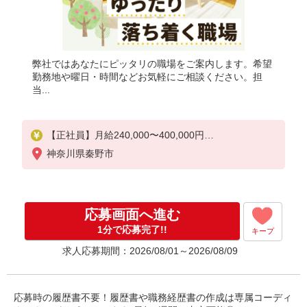
弊社ではあなたにピッタリの職場をご案内します。希望
勤務地や曜日・時間などお気軽にご相談ください。担
当...
【正社員】月給240,000〜400,000円
・基本給：200,000円〜220,000円
神奈川県秦野市
・資格手当：10,000〜30,000円
・役職手当：10,000〜70,000円
・処遇改善手当：20,000〜60,000円（勤続年数、保
有資格により変動）
応募画面へ進む
・固定残業手当：20,000円（10時間）
※固定残業時間を超過する場合には超過勤務手当と
1分で応募完了!!
キープ
して別途支給
求人応募期間：2026/08/01～2026/08/09
下記資格をお持ちの方歓迎
・認知症介護基礎研修
・初任者研修
応募時の履歴書不要！履歴書や職務経歴書の作成は専属コーディ
・実務者研修