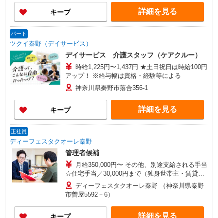
詳細を見る
キープ
パート
ツクイ秦野（デイサービス）
デイサービス 介護スタッフ（ケアクルー）
時給1,225円〜1,437円 ★土日祝日は時給100円
アップ！ ※給与幅は資格・経験等による
神奈川県秦野市落合356-1
詳細を見る
キープ
正社員
ディーフェスタクオーレ秦野
管理者候補
月給350,000円〜 その他、別途支給される手当
☆住宅手当／30,000円まで（独身世帯主・賃貸契
約の場合、家賃半額相当） ☆扶養手当／18歳未満
ディーフェスタクオーレ秦野 （神奈川県秦野
のお子様お一人につき5,000円/月 ☆夜勤手当8,000
市曽屋5592－6）
円／回 ☆早出・遅出手当500円／回 試用期間3ヵ
月、月給320,000円〜
詳細を見る
キープ