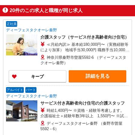
20
件のこの求人と職種が同じ求人
正社員
ディーフェスタクオーレ秦野
介護スタッフ（サービス付き高齢者向け住宅）
≪月給内訳≫ 基本給180,000円〜（実務経験等
により加算） 地域手当30,000円 職務手当10,000〜
25,000円（経験・資格による） 地域定着支援手
神奈川県秦野市曽屋5592-6 （ディーフェスタ
当 20,000円 ※試用期間3ヵ月 基本給175,000
クオーレ秦野）
円〜（月給235,000円〜） ≪その他手当≫ ☆資格
手当 5,000円〜（介護福祉士20,000円） ☆早・
詳細を見る
キープ
遅出手当／1回500円 ☆夜勤手当／1回8,000円 ☆
住宅手当／30,000円まで（独身世帯・賃貸契約に
限る） ★★介護福祉士・経験5年・夜勤月4回の場
アルバイト
パート
合★★ 月収例 307,000円〜
ディーフェスタクオーレ秦野
サービス付き高齢者向け住宅の介護スタッフ
時給1,400円〜 ※資格・経験等考慮します。
介護福祉士＋経験年数3年以上 1,550円〜 ※試用
期間3ヵ月、時給1,300円〜
ディーフェスタクオーレ秦野 （秦野市曽屋
5592－6）