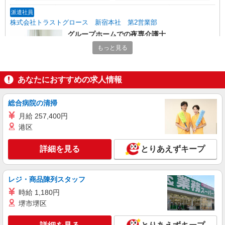
派遣社員
株式会社トラストグロース 新宿本社 第2営業部
グループホームでの夜専介護士
1夜勤：27000円
もっと見る
神奈川県秦野市
あなたにおすすめの求人情報
詳細を見る
キープ
総合病院の清掃
職業紹介
株式会社kotrio /●YK-S-2083471
月給 257,400円
港区
無理ないシフトで資格ゲット！住宅型有料老人
ホームのパート職員
詳細を見る
とりあえずキープ
時給1550円〜2312円 ＜交通費全支給(ガソリ
ン代含む)＞
秦野市戸川近く
レジ・商品陳列スタッフ
時給 1,180円
詳細を見る
キープ
堺市堺区
派遣社員