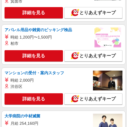
箕面市
渋沢駅／住宅型有料老人ホームSTAFF＊腰や
膝への負担少なめ◎
詳細を見る
とりあえずキープ
【正社員】月給240,000〜400,000円 ・基本
給：200,000円〜220,000円 ・資格手当：10,000〜
30,000円 ・役職手当：10,000〜70,000円 ・処遇改
秦野市戸川近く
アパレル用品や雑貨のピッキング検品
善手当：20,000〜60,000円（勤続年数、保有資格
により変動） ・固定残業手当：20,000円（10時
時給 1,200円〜1,500円
詳細を見る
キープ
間） ※固定残業時間を超過する場合には超過勤務
柏市
手当として別途支給 ・夜勤手当：10,000円/1回
（上記給与とは別に支給） 下記資格をお持ちの方
派遣社員
詳細を見る
とりあえずキープ
歓迎 ・認知症介護基礎研修 ・初任者研修 ・実務
株式会社kotrio /●YK-H-2100921
者研修 ・介護福祉士 など
＼最強の福利厚生！／秦野駅のシニアマンショ
ンで見守りなど
マンションの受付・案内スタッフ
時給1600円〜2250円 ＜日払い有/週払い有/交
時給 2,000円
通費全支給(ガソリン代含む)＞
渋谷区
秦野市内｜最寄り：秦野駅
詳細を見る
とりあえずキープ
詳細を見る
キープ
職業紹介
大学病院の中材滅菌
株式会社kotrio /●YK-S-2022072
月給 254,160円