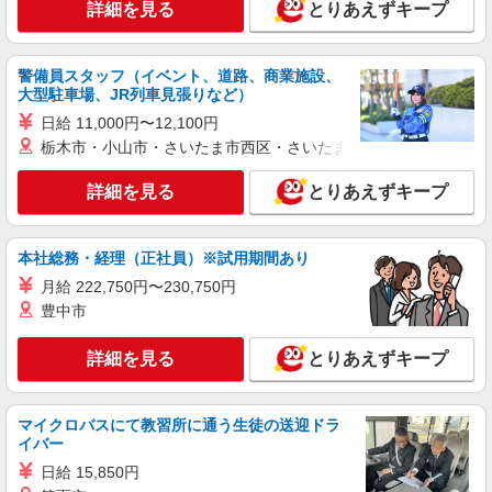
詳細を見る
とりあえずキープ
【月給24万円〜】残業少なめ☆住宅型有料の
サポートスタッフ♪
【正社員】月給240,000〜400,000円 ・基本
警備員スタッフ（イベント、道路、商業施設、
給：200,000円〜220,000円 ・資格手当：10,000〜
大型駐車場、JR列車見張りなど）
30,000円 ・役職手当：10,000〜70,000円 ・処遇改
横浜市神奈川区橋本町 最寄り駅：東神奈川
日給 11,000円〜12,100円
善手当：20,000〜60,000円（勤続年数、保有資格
により変動） ・固定残業手当：20,000円（10時
栃木市・小山市・さいたま市西区・さいたま市岩槻区・久喜市・
詳細を見る
キープ
間） ※固定残業時間を超過する場合には超過勤務
手当として別途支給 ・夜勤手当：10,000円/1回
詳細を見る
とりあえずキープ
（上記給与とは別に支給） 下記資格をお持ちの方
職業紹介
歓迎 ・認知症介護基礎研修 ・初任者研修 ・実務
株式会社kotrio /●YK-S-2097070
者研修 ・介護福祉士 など
本社総務・経理（正社員）※試用期間あり
住宅型有料老人ホームSTAFF＊無理なく、長
く続けられる環境＊
月給 222,750円〜230,750円
【正社員】月給240,000〜400,000円 ・基本
豊中市
給：200,000円〜220,000円 ・資格手当：10,000〜
30,000円 ・役職手当：10,000〜70,000円 ・処遇改
神奈川県秦野市
詳細を見る
とりあえずキープ
善手当：20,000〜60,000円（勤続年数、保有資格
により変動） ・固定残業手当：20,000円（10時
詳細を見る
キープ
間） ※固定残業時間を超過する場合には超過勤務
マイクロバスにて教習所に通う生徒の送迎ドラ
手当として別途支給 ・夜勤手当：10,000円/1回
イバー
（上記給与とは別に支給） 下記資格をお持ちの方
職業紹介
歓迎 ・認知症介護基礎研修 ・初任者研修 ・実務
日給 15,850円
株式会社kotrio /●YK-S-2007809
者研修 ・介護福祉士 など