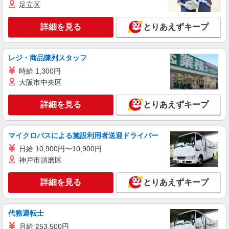
≪渋沢駅≫定着率高い人気のデイサービススタ
足立区
ッフ★残業少なめ
【正社員】月給240,000〜400,000円 ・基本
詳細を見る
とりあえずキープ
給：200,000円〜220,000円 ・資格手当：10,000〜
30,000円 ・役職手当：10,000〜70,000円 ・処遇改
秦野市戸川近く
善手当：20,000〜60,000円（勤続年数、保有資格
レジ・商品陳列スタッフ
により変動） ・固定残業手当：20,000円（10時
詳細を見る
キープ
間） ※固定残業時間を超過する場合には超過勤務
時給 1,300円
手当として別途支給 下記資格をお持ちの方歓迎 ・
大阪市中央区
認知症介護基礎研修 ・初任者研修 ・実務者研修
派遣社員
・介護福祉士 など
株式会社kotrio /●YK-H-2013264
詳細を見る
とりあえずキープ
渋沢駅＊少人数グルホで利用者さんと家事や掃
除など♪日払いOK
マイクロバスによる施設利用者送迎ドライバー
時給1600円〜2250円 ＜日払い有/週払い有/交
通費全支給(ガソリン代含む)＞
日給 10,900円〜10,900円
秦野市【最寄り駅：渋沢駅すぐ】
神戸市須磨区
詳細を見る
キープ
詳細を見る
とりあえずキープ
職業紹介
代務運転士
株式会社kotrio /●YK-S-2082889
住宅型有料老人ホームSTAFF＊負担少なめで
月給 253,500円