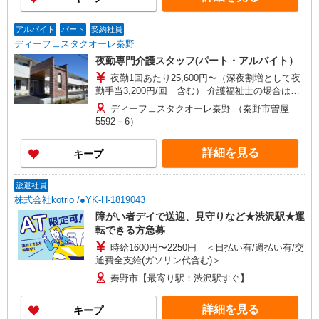
アルバイト
パート
契約社員
ディーフェスタクオーレ秦野
夜勤専門介護スタッフ(パート・アルバイト）
夜勤1回あたり25,600円〜（深夜割増として夜
勤手当3,200円/回 含む） 介護福祉士の場合は、
夜勤1回あたり28,000円 ※見習い期間中は時給
ディーフェスタクオーレ秦野 （秦野市曽屋
1,300円
5592－6）
詳細を見る
キープ
派遣社員
株式会社kotrio /●YK-H-1819043
障がい者デイで送迎、見守りなど★渋沢駅★運
転できる方急募
時給1600円〜2250円 ＜日払い有/週払い有/交
通費全支給(ガソリン代含む)＞
秦野市【最寄り駅：渋沢駅すぐ】
詳細を見る
キープ