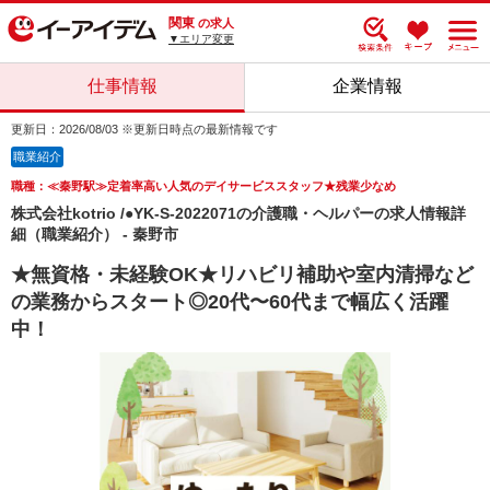
関東
の求人
▼エリア変更
仕事情報
企業情報
更新日：2026/08/03 ※更新日時点の最新情報です
職業紹介
職種：≪秦野駅≫定着率高い人気のデイサービススタッフ★残業少なめ
株式会社kotrio /●YK-S-2022071の介護職・ヘルパーの求人情報詳
細（職業紹介） - 秦野市
★無資格・未経験OK★リハビリ補助や室内清掃など
の業務からスタート◎20代〜60代まで幅広く活躍
中！