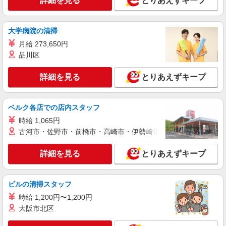
詳細を見る
とりあえずキープ
株式会社kotrio /●YK-H-2100954
＼最強の福利厚生！／渋沢駅のシニアマンショ
ンで見守りなど
大学病院の清掃
時給1600円〜2250円 ＜日払い有/週払い有/交
月給 273,650円
通費全支給(ガソリン代含む)＞
品川区
秦野市【最寄り駅：渋沢駅すぐ】
詳細を見る
とりあえずキープ
詳細を見る
キープ
派遣社員
ベルク各店での店内スタッフ
株式会社kotrio /●YK-H-1901637
時給 1,065円
渋沢駅＠有料老人ホーム◎上質な支援、納得の
古河市・佐野市・前橋市・高崎市・伊勢崎市・太田市・館林市・
報酬、充実研修♪
時給1450円〜2187円 ＜日払い有/週払い有/交
詳細を見る
とりあえずキープ
通費全支給(ガソリン代含む)＞
秦野市【最寄り駅：渋沢駅すぐ】
ビルの清掃スタッフ
詳細を見る
キープ
時給 1,200円〜1,200円
大阪市北区
職業紹介
株式会社kotrio /●YK-S-2083173