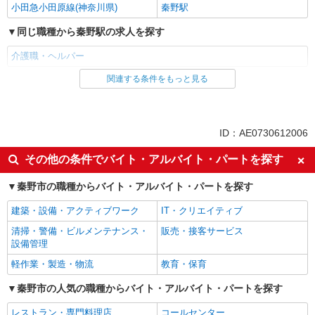
小田急小田原線(神奈川県)
秦野駅
同じ職種から秦野駅の求人を探す
介護職・ヘルパー
関連する条件をもっと見る
同じ雇用形態から秦野駅の求人を探す
職業紹介
同じ特徴から秦野駅の求人を探す
ID：AE0730612006
入社日応相談
未経験歓迎
その他の条件でバイト・アルバイト・パートを探す
経験者・有資格者歓迎
新卒・第二新卒歓迎
秦野市の職種からバイト・アルバイト・パートを探す
女性活躍中
主婦・主夫歓迎
建築・設備・アクティブワーク
IT・クリエイティブ
フリーター歓迎
学歴不問
清掃・警備・ビルメンテナンス・
販売・接客サービス
ブランクOK
ミドル（40代～）活躍中
設備管理
エルダー（50代～）活躍中
シニア（60代～）活躍中
軽作業・製造・物流
教育・保育
高収入・高額
ボーナス・賞与あり
秦野市の人気の職種からバイト・アルバイト・パートを探す
昇給あり
完全週休2日制
レストラン・専門料理店
コールセンター