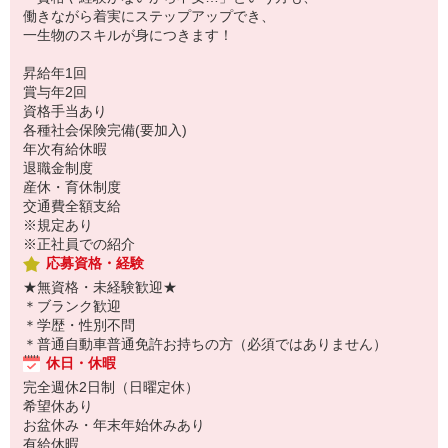
働きながら着実にステップアップでき、
一生物のスキルが身につきます！
昇給年1回
賞与年2回
資格手当あり
各種社会保険完備(要加入)
年次有給休暇
退職金制度
産休・育休制度
交通費全額支給
※規定あり
※正社員での紹介
応募資格・経験
★無資格・未経験歓迎★
＊ブランク歓迎
＊学歴・性別不問
＊普通自動車普通免許お持ちの方（必須ではありません）
休日・休暇
完全週休2日制（日曜定休）
希望休あり
お盆休み・年末年始休みあり
有給休暇