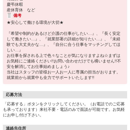
慶弔休暇
産休育休 など
備考
★安心して働ける環境が大切★
『希望や制約があるけど介護の仕事がしたい…』、『長く安定
して働きたい…』、『就業部署の詳細が知りたい…』、『未経
験でも大丈夫かな…』、『自分に合う仕事をマッチングしてほ
しい…』
お仕事を探される上で色々なことが気になりますよね☆まずは
お気軽にご連絡ください!!お問い合わせだけでも構いません!!不
安を解消してお仕事始めましょう♪
当社はスタッフの皆様お一人お一人に専属の担当がおります。
就業前から就業中も全力でサポートいたします!!
応募方法
「応募する」ボタンをクリックしてください。（お電話でのご応募
も承っております）来社不要・電話のみで面談が可能です。お気軽
にお申し付け下さい。
連絡先住所