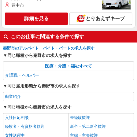
資格勉強と両立可♪
豊中市
【正社員】月給240,000〜400,000円 ・基本
給：200,000円〜220,000円 ・資格手当：10,000〜
詳細を見る
とりあえずキープ
30,000円 ・役職手当：10,000〜70,000円 ・処遇改
横浜市神奈川区橋本町 最寄り駅：東神奈川
善手当：20,000〜60,000円（勤続年数、保有資格
により変動） ・固定残業手当：20,000円（10時
このお仕事に関連する条件で探す
詳細を見る
キープ
間） ※固定残業時間を超過する場合には超過勤務
手当として別途支給 ・夜勤手当：10,000円/1回
秦野市のアルバイト・バイト・パートの求人を探す
（上記給与とは別に支給） 下記資格をお持ちの方
紹介予定派遣
同じ職種から秦野市の求人を探す
歓迎 ・認知症介護基礎研修 ・初任者研修 ・実務
株式会社トラストグロース 新宿本社 第2営業部
者研修 ・介護福祉士 など
有料老人ホームでの介護士
医療・介護・福祉すべて
時給：1500円〜1700円 ※資格や経験などに
介護職・ヘルパー
よる
同じ雇用形態から秦野市の求人を探す
神奈川県秦野市
職業紹介
詳細を見る
キープ
同じ特徴から秦野市の求人を探す
入社日応相談
未経験歓迎
経験者・有資格者歓迎
新卒・第二新卒歓迎
女性活躍中
主婦・主夫歓迎