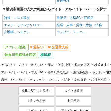
設備管理
横浜市西区の人気の職種からバイト・アルバイト・パートを探す
雑貨・コスメ販売
量販店・大型SC・百貨店
エステ・リフレクソロジー
経理・人事・労務・総務・法務
介護職・ヘルパー
コンビニ・スーパー
アパレル販売
週払い
交通費支給
神奈川県横浜市西区
横浜駅
アルバイト・バイト・求人TOP
関東
神奈川県
横浜市西区
株式会社シー
アルバイト・バイト・求人TOP
神奈川県の路線
東急東横線
横浜駅
株
職種・条件一覧
ファッション・アパレル
関東
神奈川県
横浜市西区
掲載ご希望のお客様へ
よくある質問
お問い合わせ
利用規約
リンクについて
プライバシーポリシー