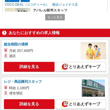
当の種類はエリアにより異なります。詳細は面接
COCO DEAL（ココディール） 横浜ジョイナス店
時にお尋ねください。
アパレル販売スタッフ
時給1230円〜＋交通費支給（月2万円迄）
もっと見る
≪横浜ジョイナス≫ 神奈川県横浜市西区南幸
1-5-1 ジョイナス B1F
あなたにおすすめの求人情報
詳細を見る
キープ
総合病院の清掃
正社員
月給 257,400円
COCO DEAL（ココディール）ジョイナス店
港区
【店長候補募集】接客・販売・お店作り〜マネ
ジメントまでお任せします◎
詳細を見る
とりあえずキープ
未経験：月給243,800円〜400,000円 経験者
（店長候補）：月給300,000円〜 ※試用期間中は
270,000円〜 ★固定残業手当：30,800円（月給に
≪ジョイナス店≫ 神奈川県横浜市西区南幸1-5-
レジ・商品陳列スタッフ
含む） ※経験・能力考慮 ※固定残業時間は1ヶ月
1 B1
時給 1,180円
あたり20時間、超過時は追加で残業手当支給 ※月
3万円まで交通費支給 ※試用期間（2〜3ヶ月）も
堺市堺区
詳細を見る
キープ
同条件 【手当】固定残業手当／資格手当／店舗職
制手当／住宅手当（実家外かつ賃貸の場合のみ別
詳細を見る
とりあえずキープ
途支給）※試用期間明けから支給／特別手当 ※手
アルバイト
パート