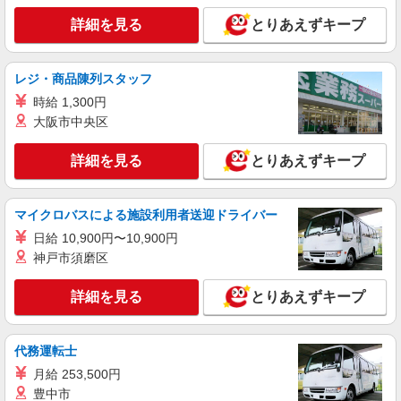
時にお尋ねください。
販売スタッフ
詳細を見る
とりあえずキープ
［アルバイト・パート］時給1,250円以上 スタ
ッフの成長に応じて時給がUPしていく仕組みがあ
ります。また、希望するスタッフがいれば、制度
レジ・商品陳列スタッフ
神奈川県横浜市西区南幸1-5-1 ジョイナス
を活用して正社員になっていただく道もありま
時給 1,300円
す。週30時間以上勤務される方にはきちんと社会
詳細を見る
大阪市中央区
キープ
保険にも加入していただきます！
詳細を見る
とりあえずキープ
アルバイト
パート
DESERTSNOW
販売員
マイクロバスによる施設利用者送迎ドライバー
［アルバイト・パート］時給1,230円〜
日給 10,900円〜10,900円
〒220-0012 神奈川県横浜市西区みなとみらい
神戸市須磨区
三丁目5番1号 マークイズみなとみらい
詳細を見る
とりあえずキープ
詳細を見る
キープ
アルバイト
パート
代務運転士
AMERICAN HOLIC
月給 253,500円
販売スタッフ
豊中市