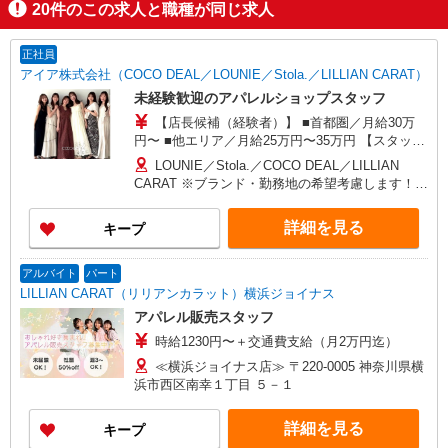
20
件のこの求人と職種が同じ求人
正社員
アイア株式会社（COCO DEAL／LOUNIE／Stola.／LILLIAN CARAT）
未経験歓迎のアパレルショップスタッフ
【店長候補（経験者）】 ■首都圏／月給30万
円〜 ■他エリア／月給25万円〜35万円 【スタッ
フ】 ■首都圏／月給24万3,800円〜40万円 ■大阪／
LOUNIE／Stola.／COCO DEAL／LILLIAN
月給23万3,500円〜35万円 ■京都、兵庫、愛知、岐
CARAT ※ブランド・勤務地の希望考慮します！※
阜、福岡／月給22万7,800円〜35万円 ■他エリア／
転勤なし 更に東京、神奈川、千葉、埼玉、北海
月給22万2,100円〜35万円 固定残業手当含む（1ヶ
道、宮城（仙台）、愛知、大阪、兵庫、京都、和
詳細を見る
キープ
月あたり20時間）※超過時は追加支給 首都圏エリ
歌山、岡山、広島、愛媛、福岡、長崎、宮崎、熊
ア：30,800円 大阪：29,500円 京都、兵庫、愛知、
本などの各店舗で募集しています。 【COCO
岐阜、福岡：28,800円 他：28,100円 ※経験・能力
DEAL】 札幌PARCO店 ルミネ新宿LUMINE2店／
アルバイト
パート
考慮 ※試用期間3ヶ月も同条件（首都圏：店長候
ルミネ池袋店／ルミネ横浜／ルミネ大宮店／ルミ
LILLIAN CARAT（リリアンカラット）横浜ジョイナス
補は月給27万円〜）
ネ有楽町店 ルミネ立川店／ルミネ町田店／池袋
アパレル販売スタッフ
PARCO店／東京スカイツリータウン・ソラマチ店
時給1230円〜＋交通費支給（月2万円迄）
イクスピアリ店／イオンレイクタウン店／ジョイ
ナス店／テラスモール湘南店 タカシマヤ ゲートタ
≪横浜ジョイナス店≫ 〒220-0005 神奈川県横
ワーモール店／イオン大高SC店 なんばCITY店／
浜市西区南幸１丁目 ５－１
天王寺MIO店／阪神梅田本店／京都ポルタ店／阪
急西宮ガーデンズ店 ルクアイーレ大阪店／岡山一
詳細を見る
キープ
番街店／ミナモア広島店／博多阪急店／天神ソラ