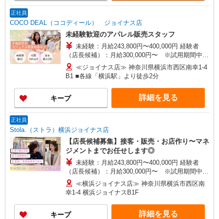
リアプラザ店 ▽他、詳しくは備考をご参照くださ
い。
正社員
COCO DEAL（ココディール） ジョイナス店
未経験歓迎のアパレル販売スタッフ
未経験：月給243,800円〜400,000円 経験者
（店長候補）：月給300,000円〜 ※試用期間中は
270,000円〜 ★固定残業手当：30,800円（月給に
≪ジョイナス店≫ 神奈川県横浜市西区南幸1-4
含む） ※経験・能力考慮 ※固定残業時間は1ヶ月
B1 ■各線「横浜駅」より徒歩2分
あたり20時間、超過時は追加で残業手当支給 ※月
3万円まで交通費支給 ※試用期間（2〜3ヶ月）も
詳細を見る
キープ
同条件 【手当】固定残業手当／資格手当／店舗職
制手当／住宅手当（実家外かつ賃貸の場合のみ別
途支給）※試用期間明けから支給／特別手当 ※手
正社員
当の種類はエリアにより異なります。詳細は面接
Stola.（ストラ）横浜ジョイナス店
時にお尋ねください。
【店長候補募集】接客・販売・お店作り〜マネ
ジメントまでお任せします◎
未経験：月給243,800円〜400,000円 経験者
（店長候補）：月給300,000円〜 ※試用期間中は
270,000円〜 ★固定残業手当：30,800円（月給に
≪横浜ジョイナス店≫ 神奈川県横浜市西区南
含む） ※経験・能力考慮 ※固定残業時間は1ヶ月
幸1-4 横浜ジョイナスB1F
あたり20時間、超過時は追加で残業手当支給 ※月
3万円まで交通費支給 ※試用期間（2〜3ヶ月）も
詳細を見る
キープ
同条件 【手当】固定残業手当／資格手当／店舗職