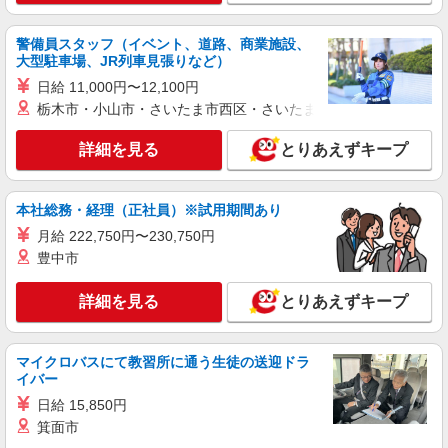
未経験歓迎のアパレル販売スタッフ
未経験：月給243,800円〜400,000円 経験者
警備員スタッフ（イベント、道路、商業施設、
（店長候補）：月給300,000円〜 ※試用期間中は
大型駐車場、JR列車見張りなど）
270,000円〜 ★固定残業手当：30,800円（月給に
≪横浜ジョイナス店≫ 神奈川県横浜市西区南
含む） ※経験・能力考慮 ※固定残業時間は1ヶ月
日給 11,000円〜12,100円
幸1-4 横浜ジョイナスB1F ■各線「横浜駅」より徒
あたり20時間、超過時は追加で残業手当支給 ※月
栃木市・小山市・さいたま市西区・さいたま市岩槻区・久喜市・
歩2分
3万円まで交通費支給 ※試用期間（2〜3ヶ月）も
詳細を見る
キープ
同条件 【手当】固定残業手当／資格手当／店舗職
詳細を見る
とりあえずキープ
制手当／住宅手当（実家外かつ賃貸の場合のみ別
途支給）※試用期間明けから支給／特別手当 ※手
正社員
当の種類はエリアにより異なります。詳細は面接
LOUNIE（ルーニィ） 横浜タカシマヤ店
本社総務・経理（正社員）※試用期間あり
時にお尋ねください。 ＼入社３大特典キャンペー
未経験歓迎のアパレル販売スタッフ
ン実施中！／※詳細は備考欄にて
月給 222,750円〜230,750円
未経験：月給243,800円〜400,000円 経験者
豊中市
（店長候補）：月給300,000円〜 ※試用期間中は
270,000円〜 ★固定残業手当：30,800円（月給に
≪横浜タカシマヤ店≫ 神奈川県横浜市西区南
詳細を見る
とりあえずキープ
含む） ※経験・能力考慮 ※固定残業時間は1ヶ月
幸1-6-31 横浜髙島屋4階 婦人服キャリアクロー
あたり20時間、超過時は追加で残業手当支給 ※月
ゼット ■各線「横浜駅」より徒歩2分
3万円まで交通費支給 ※試用期間（2〜3ヶ月）も
詳細を見る
キープ
同条件 【手当】固定残業手当／資格手当／店舗職
マイクロバスにて教習所に通う生徒の送迎ドラ
制手当／住宅手当（実家外かつ賃貸の場合のみ別
イバー
途支給）※試用期間明けから支給／特別手当 ※手
正社員
日給 15,850円
当の種類はエリアにより異なります。詳細は面接
LOUNIE（ルーニィ）横浜高島屋店
箕面市
時にお尋ねください。 ＼入社３大特典キャンペー
【店長候補募集】接客・販売・お店作り〜マネ
ン実施中！／※詳細は備考欄にて