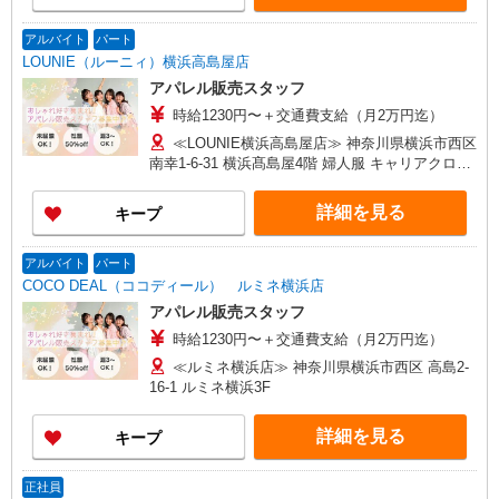
制手当／住宅手当（実家外かつ賃貸の場合のみ別
途支給）※試用期間明けから支給／特別手当 ※手
アルバイト
パート
当の種類はエリアにより異なります。詳細は面接
LOUNIE（ルーニィ）横浜高島屋店
時にお尋ねください。
アパレル販売スタッフ
時給1230円〜＋交通費支給（月2万円迄）
≪LOUNIE横浜高島屋店≫ 神奈川県横浜市西区
南幸1-6-31 横浜髙島屋4階 婦人服 キャリアクロー
ゼット ■横浜(横浜市営ブルーライン)2番口(約1分)
■横浜(ＪＲ横須賀線)2番口(約1分) ■横浜(ＪＲ京浜
詳細を見る
キープ
東北線)2番口(約1分)
アルバイト
パート
COCO DEAL（ココディール） ルミネ横浜店
アパレル販売スタッフ
時給1230円〜＋交通費支給（月2万円迄）
≪ルミネ横浜店≫ 神奈川県横浜市西区 高島2-
16-1 ルミネ横浜3F
詳細を見る
キープ
正社員