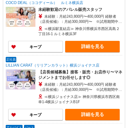
COCO DEAL（ココディール） ルミネ横浜店
未経験歓迎のアパレル販売スタッフ
未経験：月給243,800円〜400,000円 経験者
（店長候補）：月給300,000円〜 ※試用期間中は
270,000円〜 ★固定残業手当：30,800円（月給に
≪横浜駅直結店≫ 神奈川県横浜市西区高島２
含む） ※経験・能力考慮 ※固定残業時間は1ヶ月
丁目16-1 ルミネ横浜3F
あたり20時間、超過時は追加で残業手当支給 ※月
3万円まで交通費支給 ※試用期間（2〜3ヶ月）も
詳細を見る
キープ
同条件 【手当】固定残業手当／資格手当／店舗職
制手当／住宅手当（実家外かつ賃貸の場合のみ別
途支給）※試用期間明けから支給／特別手当 ※手
正社員
当の種類はエリアにより異なります。詳細は面接
LILLIAN CARAT（リリアンカラット）横浜ジョイナス店
時にお尋ねください。
【店長候補募集】接客・販売・お店作り〜マネ
ジメントまでお任せします◎
未経験：月給243,800円〜400,000円 経験者
（店長候補）：月給300,000円〜 ※試用期間中は
270,000円〜 ★固定残業手当：30,800円（月給に
≪横浜ジョイナス店≫ 神奈川県横浜市西区南
含む） ※経験・能力考慮 ※固定残業時間は1ヶ月
幸1-4横浜ジョイナスB1F
あたり20時間、超過時は追加で残業手当支給 ※月
3万円まで交通費支給 ※試用期間（2〜3ヶ月）も
詳細を見る
キープ
同条件 【手当】固定残業手当／資格手当／店舗職
制手当／住宅手当（実家外かつ賃貸の場合のみ別
途支給）※試用期間明けから支給／特別手当 ※手
アルバイト
パート