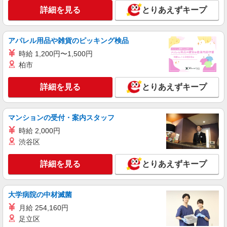
ジメントまでお任せします◎
詳細を見る
とりあえずキープ
未経験：月給243,800円〜400,000円 経験者
（店長候補）：月給300,000円〜 ※試用期間中は
270,000円〜 ★固定残業手当：30,800円（月給に
アパレル用品や雑貨のピッキング検品
≪横浜高島屋店≫ 神奈川県横浜市西区南幸1-6-
含む） ※経験・能力考慮 ※固定残業時間は1ヶ月
31 横浜髙島屋4階 婦人服 キャリアクローゼット
時給 1,200円〜1,500円
あたり20時間、超過時は追加で残業手当支給 ※月
柏市
3万円まで交通費支給 ※試用期間（2〜3ヶ月）も
詳細を見る
キープ
同条件 【手当】固定残業手当／資格手当／店舗職
制手当／住宅手当（実家外かつ賃貸の場合のみ別
詳細を見る
とりあえずキープ
途支給）※試用期間明けから支給／特別手当 ※手
正社員
当の種類はエリアにより異なります。詳細は面接
COCO DEAL（ココディール） ルミネ横浜店
時にお尋ねください。
マンションの受付・案内スタッフ
【店長候補募集】接客・販売・お店作り〜マネ
ジメントまでお任せします◎
時給 2,000円
未経験：月給243,800円〜400,000円 経験者
渋谷区
（店長候補）：月給300,000円〜 ※試用期間中は
270,000円〜 ★固定残業手当：30,800円（月給に
≪ルミネ横浜店≫ 神奈川県横浜市西区高島2-
詳細を見る
とりあえずキープ
含む） ※経験・能力考慮 ※固定残業時間は1ヶ月
16-1 ルミネ横浜3F
あたり20時間、超過時は追加で残業手当支給 ※月
3万円まで交通費支給 ※試用期間（2〜3ヶ月）も
詳細を見る
キープ
大学病院の中材滅菌
同条件 【手当】固定残業手当／資格手当／店舗職
制手当／住宅手当（実家外かつ賃貸の場合のみ別
月給 254,160円
途支給）※試用期間明けから支給／特別手当 ※手
アルバイト
パート
足立区
当の種類はエリアにより異なります。詳細は面接
アースミュージック＆エコロジープレミアムストア