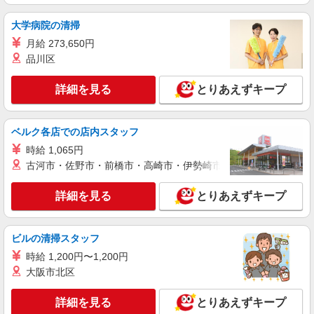
当の種類はエリアにより異なります。詳細は面接
Stola.（ストラ） 横浜ジョイナス店
時にお尋ねください。
アパレル販売スタッフ
大学病院の清掃
時給1230円〜＋交通費支給（月2万円迄）
月給 273,650円
≪Stola.横浜ジョイナス店≫ 神奈川県横浜市西
品川区
区南幸1-4 横浜ジョイナスB1F ■JR・京急本線・
東急東横線・相模本線・みなとみらい線「横浜
詳細を見る
とりあえずキープ
駅」西口より徒歩3分
詳細を見る
キープ
ベルク各店での店内スタッフ
正社員
LILLIAN CARAT(リリアン カラット）横浜ジョイナス店
時給 1,065円
未経験歓迎のアパレル販売スタッフ
古河市・佐野市・前橋市・高崎市・伊勢崎市・太田市・館林市・
未経験：月給243,800円〜400,000円 経験者
（店長候補）：月給300,000円〜 ※試用期間中は
詳細を見る
とりあえずキープ
270,000円〜 ★固定残業手当：30,800円（月給に
≪ジョイナス店≫ 神奈川県横浜市西区南幸1-4
含む） ※経験・能力考慮 ※固定残業時間は1ヶ月
B1 ■各線「横浜駅」より徒歩2分
あたり20時間、超過時は追加で残業手当支給 ※月
ビルの清掃スタッフ
3万円まで交通費支給 ※試用期間（2〜3ヶ月）も
詳細を見る
キープ
時給 1,200円〜1,200円
同条件 【手当】固定残業手当／資格手当／店舗職
制手当／住宅手当（実家外かつ賃貸の場合のみ別
大阪市北区
途支給）※試用期間明けから支給／特別手当 ※手
正社員
当の種類はエリアにより異なります。詳細は面接
Stola.（ストラ） 横浜ジョイナス店
詳細を見る
とりあえずキープ
時にお尋ねください。