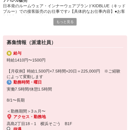
アパレル販売
日本発のルームウェア・インナーウェアブランドKIDBLUE（キッド
ブルー）での接客販売のお仕事です♪【具体的なお仕事内容】●お客
様対応・販売業務・商品のラッピング、お見送り・検品、品出し、
もっと見る
店舗の清掃、その他付帯業務【勤務地】横浜そごう店もしくは横浜
高島屋店※配属はご経験などのバランスにより検討【注目の店舗環
境】・20代〜30代前半のフレッシュな世代が中心に活躍中！
・少人数体制で、チームワークを大切にしています◎【勤務条件】
募集情報（派遣社員）
◆週5日フルタイム（9:30〜20:10の間でシフト制）◆土日祝にしっ
かり出勤できる方、大歓迎！
給与
【勤務時の服装】・チュニックワンピース貸与・インナー、ボトム
時給1410円〜1500円
ス、靴は私物◆こんな方におすすめ！
・KIDBLUEが好きな方・接客経験を活かして働きたい方☆あり、長
【月収例】時給1,500円×7.5時間×20日＝225,000円 ※ご経験
期的なキャリアアップも目指せる環境です◎
によって変動します
勤務時間・曜日
実働7.5時間/休憩1.5時間
8/1〜長期
＜勤務期間＞3ヵ月〜
アクセス・勤務地
高島2丁目18－1 横浜そごう B1F
待遇