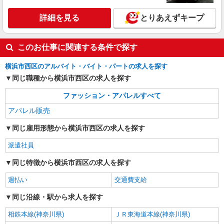
［アルバイト・パート］時給1,300円〜 (スキ
ルに応じて手当あり) 交通費支給有
詳細を見る
とりあえずキープ
〒220-0012 神奈川県横浜市西区みなとみらい
三丁目5番1号 マークイズみなとみらい
このお仕事に関連する条件で探す
詳細を見る
キープ
横浜市西区のアルバイト・バイト・パートの求人を探す
アルバイト
パート
同じ職種から横浜市西区の求人を探す
コンジェ ペイエ アデュー トリステス／フラボア
ファッション・アパレルすべて
販売スタッフ
アパレル販売
［アルバイト］時給1,225円〜 ※経験者は優遇
します ※試用期間（1ヶ月間）：時給1,225円
同じ雇用形態から横浜市西区の求人を探す
神奈川県横浜市西区南幸1-5-1 ジョイナス
派遣社員
詳細を見る
キープ
同じ特徴から横浜市西区の求人を探す
週払い
交通費支給
同じ沿線・駅から求人を探す
相鉄本線(神奈川県)
ＪＲ東海道本線(神奈川県)