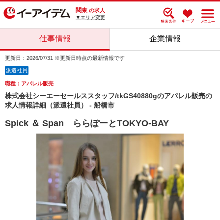
関東
の求人
▼エリア変更
仕事情報
企業情報
更新日：2026/07/31 ※更新日時点の最新情報です
派遣社員
職種：アパレル販売
株式会社シーエーセールススタッフ/tkGS40880gのアパレル販売の
求人情報詳細（派遣社員） - 船橋市
Spick ＆ Span ららぽーとTOKYO-BAY