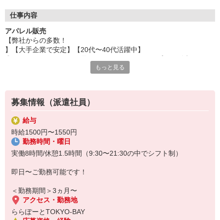
20代〜50代と幅広いお客様がご来店。
仕事内容
大手アパレル会社発のアパレルブランドから大募集！
アパレル販売
ご自身もおしゃれを楽しみながら接客をしたい方におすすめ！接
【弊社からの多数！
客販売経験のある方は大歓迎です。
】【大手企業で安定】【20代〜40代活躍中】
ファッション販売に挑戦してみたい方もぜひ！
◎カジュアルアパレルを展開するセレクトショップにて販売スタッ
もっと見る
フさんを大募集！
→20〜50代のお客様がご来店。
トレンド感溢れるアイテムの接客をしたい方におすすめ。
《ブランド説明》
募集情報（派遣社員）
Spick＆Span（スピック＆スパン）
大人の女性に向けた「きれいめカジュアル」を軸に、トレンドとス
給与
タンダードを自分らしくミックスするスタイルを提案。
時給1500円〜1550円
《お仕事内容》
勤務時間・曜日
店頭での接客販売をお願いいたします。
レジや商品のお包み、商品の在庫管理、社員様のサポート業務等。
実働8時間/休憩1.5時間（9:30〜21:30の中でシフト制）
《服装》
社割【40〜60％OFF】にて購入し着用いただきます。
即日〜ご勤務可能です！
◎勤務先：ららぽーとTOKYO-BAYでのお仕事です。
＜勤務期間＞3ヵ月〜
アクセス・勤務地
ららぽーとTOKYO-BAY