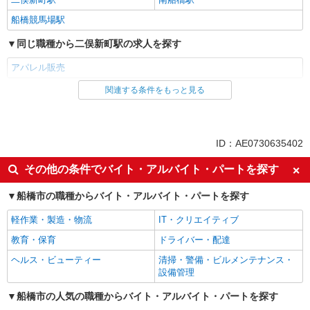
船橋競馬場駅
同じ職種から二俣新町駅の求人を探す
アパレル販売
関連する条件をもっと見る
同じ雇用形態から二俣新町駅の求人を探す
派遣社員
同じ特徴から二俣新町駅の求人を探す
ID：AE0730635402
高収入・高額
上場企業・上場企業のグループ会
その他の条件でバイト・アルバイト・パートを探す
社
交通費支給
船橋市の職種からバイト・アルバイト・パートを探す
同じ職種から求人を探す
軽作業・製造・物流
IT・クリエイティブ
教育・保育
ドライバー・配達
ファッション・アパレル
ヘルス・ビューティー
清掃・警備・ビルメンテナンス・
アパレル販売
設備管理
同じ特徴から求人を探す
船橋市の人気の職種からバイト・アルバイト・パートを探す