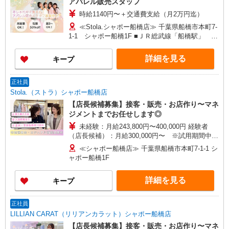
アパレル販売スタッフ
ン実施中！／※詳細は備考欄にて
時給1140円〜＋交通費支給（月2万円迄）
≪Stola.シャポー船橋店≫ 千葉県船橋市本町7-
1-1 シャポー船橋1F ■ＪＲ総武線「船橋駅」 直
結 ※シャポー口改札は、6：30〜22：20の間ご利
用いただけます。
詳細を見る
キープ
正社員
Stola.（ストラ）シャポー船橋店
【店長候補募集】接客・販売・お店作り〜マネ
ジメントまでお任せします◎
未経験：月給243,800円〜400,000円 経験者
（店長候補）：月給300,000円〜 ※試用期間中は
270,000円〜 ★固定残業手当：30,800円（月給に
≪シャポー船橋店≫ 千葉県船橋市本町7-1-1 シ
含む） ※経験・能力考慮 ※固定残業時間は1ヶ月
ャポー船橋1F
あたり20時間、超過時は追加で残業手当支給 ※月
3万円まで交通費支給 ※試用期間（2〜3ヶ月）も
詳細を見る
キープ
同条件 【手当】固定残業手当／資格手当／店舗職
制手当／住宅手当（実家外かつ賃貸の場合のみ別
途支給）※試用期間明けから支給／特別手当 ※手
正社員
当の種類はエリアにより異なります。詳細は面接
LILLIAN CARAT（リリアンカラット）シャポー船橋店
時にお尋ねください。
【店長候補募集】接客・販売・お店作り〜マネ