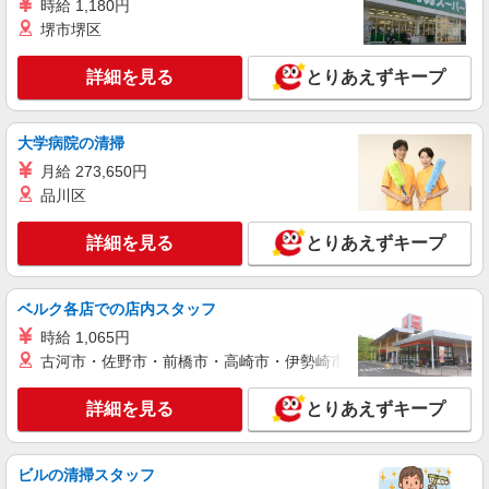
時給 1,180円
験・能力により優遇します。 ※試用期間（6ヶ月
堺市堺区
間）：日給9,600円
千葉県船橋市浜町2-1-1 ららぽーとTOKYO-
BAY
詳細を見る
とりあえずキープ
詳細を見る
キープ
大学病院の清掃
アルバイト
パート
月給 273,650円
VALERIANE ROOM903
品川区
ファッションアドバイザー
［アルバイト・パート］時給1,200円〜1,500円
詳細を見る
とりあえずキープ
※経験・能力・勤務条件により時給優遇あり 支払
方法：月1回 交通費：別途一部支給 ※規定あり
千葉県船橋市浜町2-1-1 ららぽーとTOKYO-
BAY
ベルク各店での店内スタッフ
時給 1,065円
詳細を見る
キープ
古河市・佐野市・前橋市・高崎市・伊勢崎市・太田市・館林市・
アルバイト
パート
詳細を見る
とりあえずキープ
DESCENTE
アパレル販売スタッフ
ビルの清掃スタッフ
［アルバイト・パート］時給1,200円〜1,300円