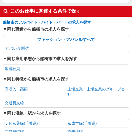
千葉県船橋市浜町2-1-1 ららぽーとTOKYO-
BAY
このお仕事に関連する条件で探す
詳細を見る
キープ
船橋市のアルバイト・バイト・パートの求人を探す
同じ職種から船橋市の求人を探す
アルバイト
パート
LAKOLE
ファッション・アパレルすべて
販売スタッフ
アパレル販売
［アルバイト・パート］時給1,140円〜 ※経
験・能力により優遇します。
同じ雇用形態から船橋市の求人を探す
千葉県船橋市浜町2-1-1 ららぽーとTOKYO-
派遣社員
BAY
同じ特徴から船橋市の求人を探す
詳細を見る
キープ
高収入・高額
上場企業・上場企業のグループ会
社
交通費支給
同じ沿線・駅から求人を探す
ＪＲ京葉線(千葉県)
京成本線(千葉県)
二俣新町駅
南船橋駅