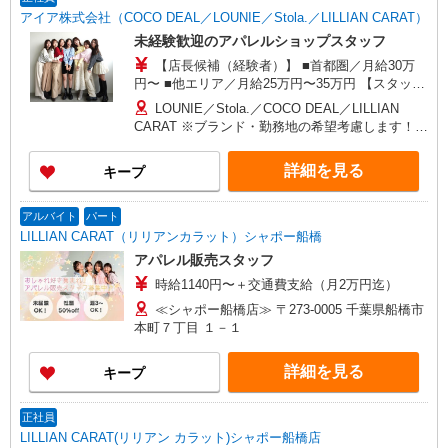
アイア株式会社（COCO DEAL／LOUNIE／Stola.／LILLIAN CARAT）
未経験歓迎のアパレルショップスタッフ
【店長候補（経験者）】 ■首都圏／月給30万
円〜 ■他エリア／月給25万円〜35万円 【スタッ
フ】 ■首都圏／月給24万3,800円〜40万円 ■大阪／
LOUNIE／Stola.／COCO DEAL／LILLIAN
月給23万3,500円〜35万円 ■京都、兵庫、愛知、岐
CARAT ※ブランド・勤務地の希望考慮します！※
阜、福岡／月給22万7,800円〜35万円 ■他エリア／
転勤なし 更に東京、神奈川、千葉、埼玉、北海
月給22万2,100円〜35万円 固定残業手当含む（1ヶ
道、宮城（仙台）、愛知、岐阜、大阪、兵庫、京
詳細を見る
キープ
月あたり20時間）※超過時は追加支給 首都圏エリ
都、和歌山、岡山、広島、愛媛、福岡、長崎、宮
ア：30,800円 大阪：29,500円 京都、兵庫、愛知、
崎、熊本などの各店舗で募集しています。
岐阜、福岡：28,800円 他：28,100円 ※経験・能力
【COCO DEAL】 札幌PARCO店 ルミネ新宿
アルバイト
パート
考慮 ※試用期間3ヶ月も同条件（首都圏：店長候
LUMINE2店／ルミネ池袋店／ルミネ横浜／ルミネ
LILLIAN CARAT（リリアンカラット）シャポー船橋
補は月給27万円〜）
大宮店／ルミネ有楽町店 ルミネ立川店／ルミネ町
アパレル販売スタッフ
田店／池袋PARCO店／東京スカイツリータウン・
時給1140円〜＋交通費支給（月2万円迄）
ソラマチ店 イクスピアリ店／イオンレイクタウン
店／ジョイナス店／テラスモール湘南店 タカシマ
≪シャポー船橋店≫ 〒273-0005 千葉県船橋市
ヤ ゲートタワーモール店／イオンモール各務原イ
本町７丁目 １－１
ンター店／イオン大高SC店 なんばCITY店／天王
寺MIO店／阪神梅田本店／京都ポルタ店／阪急西
詳細を見る
キープ
宮ガーデンズ店 ルクアイーレ大阪店／岡山一番街
店／ミナモア広島店／博多阪急店／天神ソラリア
プラザ店 ▽他、詳しくは備考をご参照ください。
正社員
LILLIAN CARAT(リリアン カラット)シャポー船橋店