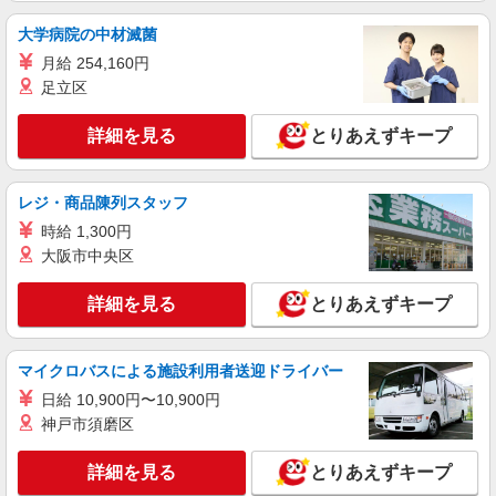
千葉県船橋市浜町2-1-1 ららぽーとTOKYO-
大学病院の中材滅菌
BAY
月給 254,160円
詳細を見る
キープ
足立区
アルバイト
詳細を見る
パート
とりあえずキープ
RANDA
アパレルショップスタッフ
レジ・商品陳列スタッフ
［アルバイト・パート］時給1,140円〜 ※経
験・能力により優遇します。
時給 1,300円
大阪市中央区
千葉県船橋市浜町2-1-1 ららぽーとTOKYO-
BAY
詳細を見る
とりあえずキープ
詳細を見る
キープ
マイクロバスによる施設利用者送迎ドライバー
契約社員
Levi's(R) STORE
日給 10,900円〜10,900円
神戸市須磨区
販売スタッフ
［契約社員・アルバイト・パート］月給
詳細を見る
214,000円以上 ★交通費支給 ★社割あり ☆経験者
とりあえずキープ
優遇☆ ◆残業手当(時給25%〜増)