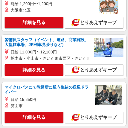
※これまでの経験によって決定いたします ※交通
時給 1,200円〜1,200円
費別途支給 DESCENTEを知らないという方も、
千葉県船橋市浜町2-1-1 ららぽーとTOKYO-
大阪市北区
SNSをご覧ください！
BAY
詳細を見る
とりあえずキープ
詳細を見る
キープ
警備員スタッフ（イベント、道路、商業施設、
アルバイト
パート
大型駐車場、JR列車見張りなど）
ローリーズファーム
日給 11,000円〜12,100円
販売スタッフ
栃木市・小山市・さいたま市西区・さいたま市岩槻区・久喜市・
［アルバイト・パート］時給1,140円〜（高校
生は不可）
詳細を見る
とりあえずキープ
千葉県船橋市浜町2-1-1 ららぽーとTOKYO-
BAY
マイクロバスにて教習所に通う生徒の送迎ドラ
詳細を見る
キープ
イバー
日給 15,850円
アルバイト
パート
箕面市
NIKE
販売スタッフ
詳細を見る
とりあえずキープ
［アルバイト・パート］時給1,175円〜 ※試用
期間（3ヶ月間）：同条件