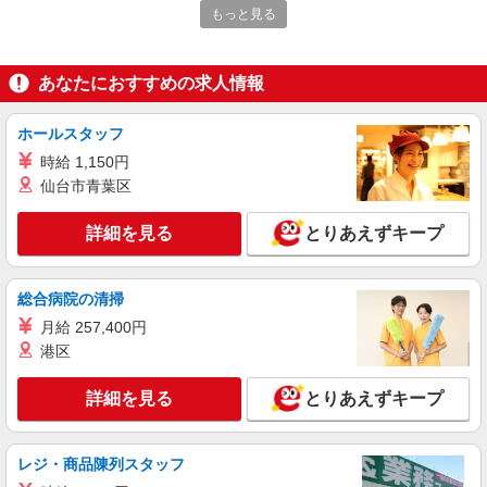
子ども服の販売スタッフ
もっと見る
［アルバイト］時給1,170円 試用期間あり（期
間中も同時給） ※昇給評価制度あり
千葉県船橋市浜町2-1-1 ららぽーとTOKYO-
あなたにおすすめの求人情報
BAY
ホールスタッフ
詳細を見る
キープ
時給 1,150円
仙台市青葉区
アルバイト
パート
earth music＆ecology super premium store
詳細を見る
とりあえずキープ
販売スタッフ
［アルバイト・パート］時給1,180円〜
千葉県船橋市浜町2-1-1 ららぽーとTOKYO-
総合病院の清掃
BAY
月給 257,400円
港区
詳細を見る
キープ
詳細を見る
とりあえずキープ
正社員
form forma（フォルム フォルマ）
販売スタッフ
レジ・商品陳列スタッフ
［正社員］月給204,000円〜271,000円 ※経