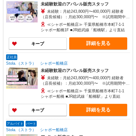
未経験歓迎のアパレル販売スタッフ
未経験：月給243,800円〜400,000円 経験者
（店長候補）：月給300,000円〜 ※試用期間中は
270,000円〜 ★固定残業手当：30,800円（月給に
≪シャポー船橋店≫ 千葉県船橋市本町7-1-1
含む） ※経験・能力考慮 ※固定残業時間は1ヶ月
シャポー船橋1F ■JR総武線「船橋駅」より直結
あたり20時間、超過時は追加で残業手当支給 ※月
3万円まで交通費支給 ※試用期間（2〜3ヶ月）も
詳細を見る
キープ
同条件 【手当】固定残業手当／資格手当／店舗職
制手当／住宅手当（実家外かつ賃貸の場合のみ別
途支給）※試用期間明けから支給／特別手当 ※手
正社員
当の種類はエリアにより異なります。詳細は面接
Stola.（ストラ） シャポー船橋店
時にお尋ねください。
未経験歓迎のアパレル販売スタッフ
未経験：月給243,800円〜400,000円 経験者
（店長候補）：月給300,000円〜 ※試用期間中は
270,000円〜 ★固定残業手当：30,800円（月給に
≪シャポー船橋店≫ 千葉県船橋市本町7-1-1
含む） ※経験・能力考慮 ※固定残業時間は1ヶ月
シャポー船橋 ■JR総武線「船橋駅」より直結
あたり20時間、超過時は追加で残業手当支給 ※月
3万円まで交通費支給 ※試用期間（2〜3ヶ月）も
詳細を見る
キープ
同条件 【手当】固定残業手当／資格手当／店舗職
制手当／住宅手当（実家外かつ賃貸の場合のみ別
途支給）※試用期間明けから支給／特別手当 ※手
アルバイト
パート
当の種類はエリアにより異なります。詳細は面接
Stola.（ストラ） シャポー船橋店
時にお尋ねください。 ＼入社３大特典キャンペー