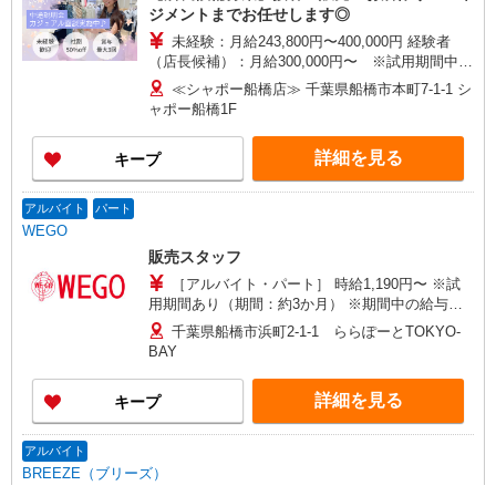
ジメントまでお任せします◎
未経験：月給243,800円〜400,000円 経験者
（店長候補）：月給300,000円〜 ※試用期間中は
270,000円〜 ★固定残業手当：30,800円（月給に
≪シャポー船橋店≫ 千葉県船橋市本町7-1-1 シ
含む） ※経験・能力考慮 ※固定残業時間は1ヶ月
ャポー船橋1F
あたり20時間、超過時は追加で残業手当支給 ※月
3万円まで交通費支給 ※試用期間（2〜3ヶ月）も
詳細を見る
キープ
同条件 【手当】固定残業手当／資格手当／店舗職
制手当／住宅手当（実家外かつ賃貸の場合のみ別
途支給）※試用期間明けから支給／特別手当 ※手
アルバイト
パート
当の種類はエリアにより異なります。詳細は面接
WEGO
時にお尋ねください。
販売スタッフ
［アルバイト・パート］ 時給1,190円〜 ※試
用期間あり（期間：約3か月） ※期間中の給与：
時給1,140円
千葉県船橋市浜町2-1-1 ららぽーとTOKYO-
BAY
詳細を見る
キープ
アルバイト
BREEZE（ブリーズ）