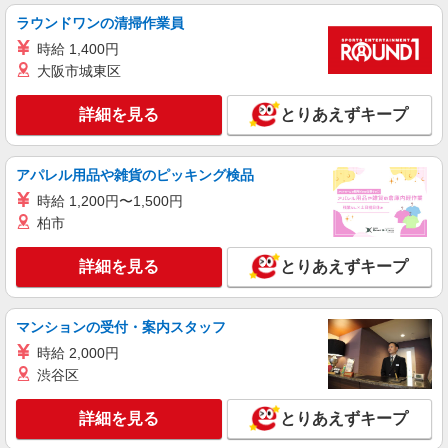
ラウンドワンの清掃作業員
千葉県船橋市浜町2-1-1 ららぽーとTOKYO-
BAY
時給 1,400円
大阪市城東区
詳細を見る
キープ
詳細を見る
とりあえずキープ
正社員
RHC ロンハーマン
接客販売スタッフ
アパレル用品や雑貨のピッキング検品
［正社員］月給250,700円〜＋交通費全額支給
時給 1,200円〜1,500円
（規定あり） ※現職アパレル販売経験者につきま
柏市
して、現職の給与を考慮いたします。 （面接時に
千葉県船橋市浜町2-1-1 ららぽーとTOKYO-
直近の源泉徴収票の提出をお願いしております）
BAY
詳細を見る
とりあえずキープ
※経験・能力等考慮の上、当社規定により優遇致
します。
詳細を見る
キープ
マンションの受付・案内スタッフ
正社員
時給 2,000円
KEEN GARAGE
渋谷区
販売スタッフ
詳細を見る
［正社員］月給235,000円〜 ※前職を考慮し決
とりあえずキープ
定