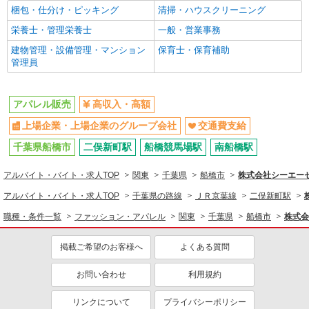
上場企業・上場企業のグループ会
交通費支給
梱包・仕分け・ピッキング
清掃・ハウスクリーニング
社
栄養士・管理栄養士
一般・営業事務
建物管理・設備管理・マンション
保育士・保育補助
管理員
アパレル販売
高収入・高額
上場企業・上場企業のグループ会社
交通費支給
千葉県船橋市
二俣新町駅
船橋競馬場駅
南船橋駅
アルバイト・バイト・求人TOP
関東
千葉県
船橋市
株式会社シーエーセー
アルバイト・バイト・求人TOP
千葉県の路線
ＪＲ京葉線
二俣新町駅
職種・条件一覧
ファッション・アパレル
関東
千葉県
船橋市
株式会
掲載ご希望のお客様へ
よくある質問
お問い合わせ
利用規約
リンクについて
プライバシーポリシー