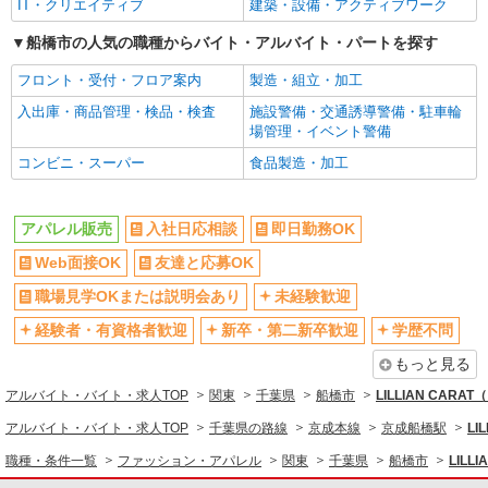
IT・クリエイティブ
建築・設備・アクティブワーク
ボーナス・賞与あり
昇給あり
服装自由
船橋市の人気の職種からバイト・アルバイト・パートを探す
髪型・髪色自由
ネイルOK
ピアスOK
フロント・受付・フロア案内
製造・組立・加工
残業ほぼなし
交通費支給
入出庫・商品管理・検品・検査
施設警備・交通誘導警備・駐車輪
場管理・イベント警備
社会保険あり
家賃補助・住宅手当有
コンビニ・スーパー
食品製造・加工
産休・育休取得実績あり
各種手当（家族・役職・インセン
ティブなど）あり
社割・特典あり
研修制度あり
アパレル販売
入社日応相談
即日勤務OK
同じ職種から求人を探す
Web面接OK
友達と応募OK
ファッション・アパレル
職場見学OKまたは説明会あり
未経験歓迎
アパレル販売
経験者・有資格者歓迎
新卒・第二新卒歓迎
学歴不問
もっと見る
同じ特徴から求人を探す
アルバイト・バイト・求人TOP
関東
千葉県
船橋市
LILLIAN CA
未経験歓迎
ボーナス・賞与あり
アルバイト・バイト・求人TOP
千葉県の路線
京成本線
京成船橋駅
L
服装自由
交通費支給
職種・条件一覧
ファッション・アパレル
関東
千葉県
船橋市
LIL
社会保険あり
産休・育休取得実績あり