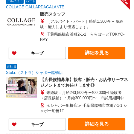
NEW
【COCO DEAL】 札幌PARCO店 ルミネ新宿
アルバイト
パート
考慮 ※試用期間3ヶ月も同条件（首都圏：店長候
LUMINE2店／ルミネ池袋店／ルミネ横浜／ルミネ
COLLAGE GALLARDAGALANTE
補は月給27万円〜）
大宮店／ルミネ有楽町店 ルミネ立川店／ルミネ町
販売スタッフ
田店／池袋PARCO店／東京スカイツリータウン・
［アルバイト・パート］時給1,300円〜 ※経
ソラマチ店 イクスピアリ店／イオンレイクタウン
験・能力により優遇します。
店／ジョイナス店／テラスモール湘南店 タカシマ
ヤ ゲートタワーモール店／イオンモール各務原イ
千葉県船橋市浜町2-1-1 ららぽーとTOKYO-
ンター店／イオン大高SC店 なんばCITY店／天王
BAY
寺MIO店／阪神梅田本店／京都ポルタ店／阪急西
宮ガーデンズ店 ルクアイーレ大阪店／岡山一番街
詳細を見る
キープ
店／ミナモア広島店／博多阪急店／天神ソラリア
プラザ店 ▽他、詳しくは備考をご参照ください。
正社員
Stola.（ストラ）シャポー船橋店
【店長候補募集】接客・販売・お店作り〜マネ
ジメントまでお任せします◎
未経験：月給243,800円〜400,000円 経験者
（店長候補）：月給300,000円〜 ※試用期間中は
270,000円〜 ★固定残業手当：30,800円（月給に
≪シャポー船橋店≫ 千葉県船橋市本町7-1-1 シ
含む） ※経験・能力考慮 ※固定残業時間は1ヶ月
ャポー船橋1F
あたり20時間、超過時は追加で残業手当支給 ※月
3万円まで交通費支給 ※試用期間（2〜3ヶ月）も
詳細を見る
キープ
同条件 【手当】固定残業手当／資格手当／店舗職
制手当／住宅手当（実家外かつ賃貸の場合のみ別