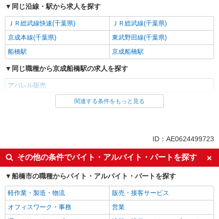
同じ沿線・駅から求人を探す
ＪＲ総武線快速(千葉県)
ＪＲ総武線(千葉県)
京成本線(千葉県)
東武野田線(千葉県)
船橋駅
京成船橋駅
同じ職種から京成船橋駅の求人を探す
アパレル販売
関連する条件をもっと見る
同じ雇用形態から京成船橋駅の求人を探す
アルバイト
パート
同じ特徴から京成船橋駅の求人を探す
ID：AE0624499723
入社日応相談
即日勤務OK
その他の条件でバイト・アルバイト・パートを探す
Web面接OK
友達と応募OK
船橋市の職種からバイト・アルバイト・パートを探す
職場見学OKまたは説明会あり
未経験歓迎
軽作業・製造・物流
販売・接客サービス
経験者・有資格者歓迎
新卒・第二新卒歓迎
オフィスワーク・事務
営業
学歴不問
ブランクOK