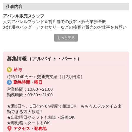
そんな方でも安心してスタートできます☆
■ショップスタッフの９割が正社員なので丁寧に教えます。
仕事内容
■接客の基本から教えますので未経験でも安心スタート☆
アパレル販売スタッフ
■社員割引制度を活用できるのでお得にお買い物ができる♪
人気アパレルブランド直営店舗での接客・販売業務全般
■社員登用制度あり！
お洋服やバッグ・アクセサリーなどの接客と販売のお仕事をお願い
■学校を卒業後は新卒スタッフとして勤務することも可能！(選考
します。
あり)
もっと見る
お会計や商品のお包みにはじまり、お客様がお探しのものを提案し
当社に入社する半数のスタッフが未経験からスタート！
たり、コーディネートを提案したりなど、幅広いお仕事をお任せし
ます。
募集情報（アルバイト・パート）
給与
時給1140円〜＋交通費支給（月2万円迄）
勤務時間・曜日
営業時間：10:00〜21:00
勤務時間：09:30〜21:00
★週3日〜、1日4h〜8h程度で相談OK もちろんフルタイム出
勤できる方大歓迎！
★出勤曜日やシフトも相談・調整OK
★即勤務スタートもOK
アクセス・勤務地