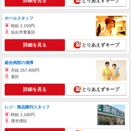
詳細を見る
とりあえずキープ
earth music＆ecology super premium store
販売スタッフ
［アルバイト・パート］時給1,180円〜
ホールスタッフ
千葉県船橋市浜町2-1-1 ららぽーとTOKYO-
時給 1,150円
BAY
仙台市青葉区
詳細を見る
キープ
詳細を見る
とりあえずキープ
正社員
form forma（フォルム フォルマ）
総合病院の清掃
販売スタッフ
月給 257,400円
［正社員］月給204,000円〜271,000円 ※経
港区
験・能力により優遇します。 ※試用期間（6ヶ月
間）：日給9,600円
千葉県船橋市浜町2-1-1 ららぽーとTOKYO-
詳細を見る
とりあえずキープ
BAY
詳細を見る
キープ
レジ・商品陳列スタッフ
時給 1,180円
アルバイト
パート
堺市堺区
VALERIANE ROOM903
ファッションアドバイザー