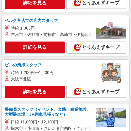
詳細を見る
とりあえずキープ
［アルバイト・パート］時給1,200円〜1,500円
※経験・能力・勤務条件により時給優遇あり 支払
方法：月1回 交通費：別途一部支給 ※規定あり
千葉県船橋市浜町2-1-1 ららぽーとTOKYO-
ベルク各店での店内スタッフ
BAY
時給 1,065円
古河市・佐野市・前橋市・高崎市・伊勢崎市・太田市・館林市・
詳細を見る
キープ
詳細を見る
とりあえずキープ
アルバイト
パート
DESCENTE
アパレル販売スタッフ
ビルの清掃スタッフ
［アルバイト・パート］時給1,200円〜1,300円
時給 1,200円〜1,200円
※これまでの経験によって決定いたします ※交通
大阪市北区
費別途支給 DESCENTEを知らないという方も、
千葉県船橋市浜町2-1-1 ららぽーとTOKYO-
SNSをご覧ください！
BAY
詳細を見る
とりあえずキープ
詳細を見る
キープ
警備員スタッフ（イベント、道路、商業施設、
大型駐車場、JR列車見張りなど）
アルバイト
パート
ローリーズファーム
日給 11,000円〜12,100円
販売スタッフ
栃木市・小山市・さいたま市西区・さいたま市岩槻区・久喜市・