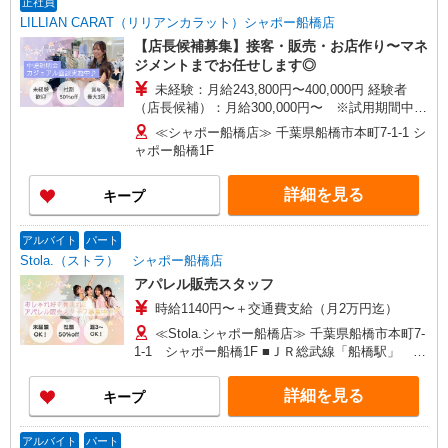
正社員
当の種類はエリアにより異なります。詳細は面接
LILLIAN CARAT（リリアンカラット）シャポー船橋店
時にお尋ねください。
【店長候補募集】接客・販売・お店作り〜マネ
ジメントまでお任せします◎
未経験：月給243,800円〜400,000円 経験者
（店長候補）：月給300,000円〜 ※試用期間中は
270,000円〜 ★固定残業手当：30,800円（月給に
≪シャポー船橋店≫ 千葉県船橋市本町7-1-1 シ
含む） ※経験・能力考慮 ※固定残業時間は1ヶ月
ャポー船橋1F
あたり20時間、超過時は追加で残業手当支給 ※月
3万円まで交通費支給 ※試用期間（2〜3ヶ月）も
詳細を見る
キープ
同条件 【手当】固定残業手当／資格手当／店舗職
制手当／住宅手当（実家外かつ賃貸の場合のみ別
途支給）※試用期間明けから支給／特別手当 ※手
アルバイト
パート
当の種類はエリアにより異なります。詳細は面接
Stola.（ストラ） シャポー船橋店
時にお尋ねください。
アパレル販売スタッフ
時給1140円〜＋交通費支給（月2万円迄）
≪Stola.シャポー船橋店≫ 千葉県船橋市本町7-
1-1 シャポー船橋1F ■ＪＲ総武線「船橋駅」 直
結 ※シャポー口改札は、6：30〜22：20の間ご利
用いただけます。
詳細を見る
キープ
アルバイト
パート