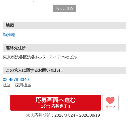
エントリー⇒面接⇒内定！
もっと見る
●面接1回！即日内定も可
●面接は本社、または各地域で行います。
※お電話でのご応募もお待ちしております。
地図
電話での応募の場合は「イーアイデムを見ました」とお伝えくださ
勤務地
い。
連絡先住所
東京都渋谷区渋谷1-1-5 アイア本社ビル
この求人に関するお問い合わせ
03-4578-3340
担当：採用担当
応募画面へ進む
1分で応募完了!!
キープ
求人応募期間：2026/07/24～2026/08/19