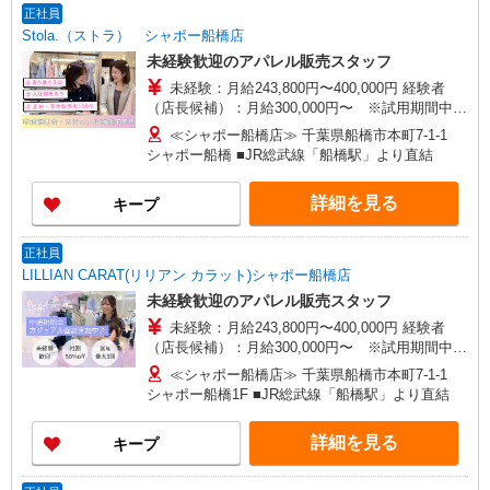
途支給）※試用期間明けから支給／特別手当 ※手
正社員
当の種類はエリアにより異なります。詳細は面接
Stola.（ストラ） シャポー船橋店
時にお尋ねください。
未経験歓迎のアパレル販売スタッフ
未経験：月給243,800円〜400,000円 経験者
（店長候補）：月給300,000円〜 ※試用期間中は
270,000円〜 ★固定残業手当：30,800円（月給に
≪シャポー船橋店≫ 千葉県船橋市本町7-1-1
含む） ※経験・能力考慮 ※固定残業時間は1ヶ月
シャポー船橋 ■JR総武線「船橋駅」より直結
あたり20時間、超過時は追加で残業手当支給 ※月
3万円まで交通費支給 ※試用期間（2〜3ヶ月）も
詳細を見る
キープ
同条件 【手当】固定残業手当／資格手当／店舗職
制手当／住宅手当（実家外かつ賃貸の場合のみ別
途支給）※試用期間明けから支給／特別手当 ※手
正社員
当の種類はエリアにより異なります。詳細は面接
LILLIAN CARAT(リリアン カラット)シャポー船橋店
時にお尋ねください。 ＼入社３大特典キャンペー
未経験歓迎のアパレル販売スタッフ
ン実施中！／※詳細は備考欄にて
未経験：月給243,800円〜400,000円 経験者
（店長候補）：月給300,000円〜 ※試用期間中は
270,000円〜 ★固定残業手当：30,800円（月給に
≪シャポー船橋店≫ 千葉県船橋市本町7-1-1
含む） ※経験・能力考慮 ※固定残業時間は1ヶ月
シャポー船橋1F ■JR総武線「船橋駅」より直結
あたり20時間、超過時は追加で残業手当支給 ※月
3万円まで交通費支給 ※試用期間（2〜3ヶ月）も
詳細を見る
キープ
同条件 【手当】固定残業手当／資格手当／店舗職
制手当／住宅手当（実家外かつ賃貸の場合のみ別
途支給）※試用期間明けから支給／特別手当 ※手