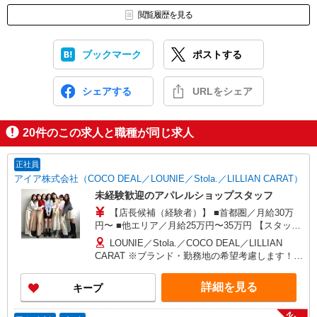
閲覧履歴を見る
ブックマーク
ポストする
シェアする
URLをシェア
20
件のこの求人と職種が同じ求人
正社員
アイア株式会社（COCO DEAL／LOUNIE／Stola.／LILLIAN CARAT）
未経験歓迎のアパレルショップスタッフ
【店長候補（経験者）】 ■首都圏／月給30万
円〜 ■他エリア／月給25万円〜35万円 【スタッ
フ】 ■首都圏／月給24万3,800円〜40万円 ■大阪／
LOUNIE／Stola.／COCO DEAL／LILLIAN
月給23万3,500円〜35万円 ■京都、兵庫、愛知、岐
CARAT ※ブランド・勤務地の希望考慮します！※
阜、福岡／月給22万7,800円〜35万円 ■他エリア／
転勤なし 更に東京、神奈川、千葉、埼玉、北海
月給22万2,100円〜35万円 固定残業手当含む（1ヶ
道、宮城（仙台）、愛知、岐阜、大阪、兵庫、京
詳細を見る
キープ
月あたり20時間）※超過時は追加支給 首都圏エリ
都、和歌山、岡山、広島、愛媛、福岡、長崎、宮
ア：30,800円 大阪：29,500円 京都、兵庫、愛知、
崎、熊本などの各店舗で募集しています。
岐阜、福岡：28,800円 他：28,100円 ※経験・能力