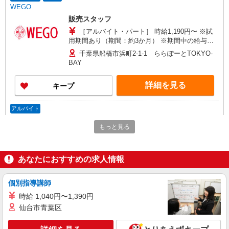
WEGO
販売スタッフ
［アルバイト・パート］ 時給1,190円〜 ※試
用期間あり（期間：約3か月） ※期間中の給与：
時給1,140円
千葉県船橋市浜町2-1-1 ららぽーとTOKYO-
BAY
詳細を見る
キープ
アルバイト
BREEZE（ブリーズ）
もっと見る
子ども服の販売スタッフ
［アルバイト］時給1,170円 試用期間あり（期
間中も同時給） ※昇給評価制度あり
あなたにおすすめの求人情報
千葉県船橋市浜町2-1-1 ららぽーとTOKYO-
BAY
個別指導講師
時給 1,040円〜1,390円
詳細を見る
キープ
仙台市青葉区
アルバイト
パート