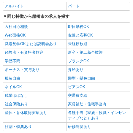
験・能力により優遇します。
アルバイト
パート
千葉県船橋市浜町2-1-1 ららぽーとTOKYO-
BAY
同じ特徴から船橋市の求人を探す
詳細を見る
入社日応相談
キープ
即日勤務OK
Web面接OK
友達と応募OK
職場見学OKまたは説明会あり
未経験歓迎
経験者・有資格者歓迎
新卒・第二新卒歓迎
学歴不問
ブランクOK
ボーナス・賞与あり
昇給あり
服装自由
髪型・髪色自由
ネイルOK
ピアスOK
残業ほぼなし
交通費支給
社会保険あり
家賃補助・住宅手当有
産休・育休取得実績あり
各種手当（家族・役職・インセン
ティブなど）あり
社割・特典あり
研修制度あり