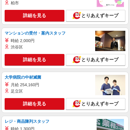
［正社員］月給250,700円〜＋交通費全額支給
柏市
（規定あり） ※現職アパレル販売経験者につきま
して、現職の給与を考慮いたします。 （面接時に
千葉県船橋市浜町2-1-1 ららぽーとTOKYO-
詳細を見る
とりあえずキープ
直近の源泉徴収票の提出をお願いしております）
BAY
※経験・能力等考慮の上、当社規定により優遇致
します。
詳細を見る
キープ
マンションの受付・案内スタッフ
時給 2,000円
正社員
渋谷区
KEEN GARAGE
販売スタッフ
詳細を見る
とりあえずキープ
［正社員］月給235,000円〜 ※前職を考慮し決
定
大学病院の中材滅菌
千葉県船橋市浜町2-1-1 ららぽーとTOKYO-
BAY
月給 254,160円
足立区
詳細を見る
キープ
詳細を見る
とりあえずキープ
アルバイト
パート
RANDA
アパレルショップスタッフ
レジ・商品陳列スタッフ
［アルバイト・パート］時給1,140円〜 ※経
時給 1,300円