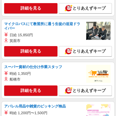
［アルバイト・パート］時給1,140円〜（高校
詳細を見る
とりあえずキープ
生は不可）
千葉県船橋市浜町2-1-1 ららぽーとTOKYO-
BAY
マイクロバスにて教習所に通う生徒の送迎ドラ
イバー
詳細を見る
キープ
日給 15,850円
箕面市
アルバイト
パート
NIKE
詳細を見る
とりあえずキープ
販売スタッフ
［アルバイト・パート］時給1,175円〜 ※試用
期間（3ヶ月間）：同条件
スーパー資材の仕分け作業スタッフ
千葉県船橋市浜町2-1-1 ららぽーとTOKYO-
時給 1,350円
BAY
船橋市
詳細を見る
キープ
詳細を見る
とりあえずキープ
正社員
RHC ロンハーマン
アパレル用品や雑貨のピッキング検品
接客販売スタッフ
時給 1,200円〜1,500円