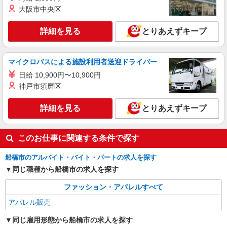
験・能力により優遇します。
大阪市中央区
千葉県船橋市浜町2-1-1 ららぽーとTOKYO-
BAY
詳細を見る
とりあえずキープ
詳細を見る
キープ
マイクロバスによる施設利用者送迎ドライバー
契約社員
日給 10,900円〜10,900円
Levi's(R) STORE
神戸市須磨区
販売スタッフ
詳細を見る
［契約社員・アルバイト・パート］月給
とりあえずキープ
214,000円以上 ★交通費支給 ★社割あり ☆経験者
優遇☆ ◆残業手当(時給25%〜増)
千葉県船橋市浜町2-1-1 ららぽーとTOKYO-
このお仕事に関連する条件で探す
BAY
船橋市のアルバイト・バイト・パートの求人を探す
詳細を見る
キープ
同じ職種から船橋市の求人を探す
アルバイト
パート
ファッション・アパレルすべて
LAKOLE
アパレル販売
販売スタッフ
［アルバイト・パート］時給1,140円〜 ※経
同じ雇用形態から船橋市の求人を探す