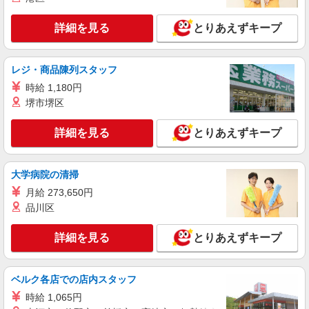
270,000円〜 ★固定残業手当：30,800円（月給に
≪ルミネ横浜店≫ 神奈川県横浜市西区高島2-
含む） ※経験・能力考慮 ※固定残業時間は1ヶ月
16-1 ルミネ横浜3F
詳細を見る
とりあえずキープ
あたり20時間、超過時は追加で残業手当支給 ※月
3万円まで交通費支給 ※試用期間（2〜3ヶ月）も
詳細を見る
キープ
同条件 【手当】固定残業手当／資格手当／店舗職
制手当／住宅手当（実家外かつ賃貸の場合のみ別
レジ・商品陳列スタッフ
途支給）※試用期間明けから支給／特別手当 ※手
アルバイト
パート
時給 1,180円
当の種類はエリアにより異なります。詳細は面接
COCO DEAL（ココディール） 横浜ジョイナス店
堺市堺区
時にお尋ねください。
アパレル販売スタッフ
時給1230円〜＋交通費支給（月2万円迄）
詳細を見る
とりあえずキープ
≪横浜ジョイナス≫ 神奈川県横浜市西区南幸
1-5-1 ジョイナス B1F
大学病院の清掃
詳細を見る
キープ
月給 273,650円
品川区
正社員
LILLIAN CARAT（リリアンカラット）横浜ジョイナス店
詳細を見る
とりあえずキープ
【店長候補募集】接客・販売・お店作り〜マネ
ジメントまでお任せします◎
ベルク各店での店内スタッフ
未経験：月給243,800円〜400,000円 経験者
（店長候補）：月給300,000円〜 ※試用期間中は
時給 1,065円
270,000円〜 ★固定残業手当：30,800円（月給に