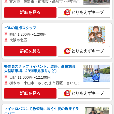
古河市・佐野市・前橋市・高崎市・伊勢崎市・太田市・館林市・
≪横浜ジョイナス店≫ 神奈川県横浜市西区南
含む） ※経験・能力考慮 ※固定残業時間は1ヶ月
幸1-4横浜ジョイナスB1F
あたり20時間、超過時は追加で残業手当支給 ※月
詳細を見る
とりあえずキープ
3万円まで交通費支給 ※試用期間（2〜3ヶ月）も
詳細を見る
キープ
同条件 【手当】固定残業手当／資格手当／店舗職
制手当／住宅手当（実家外かつ賃貸の場合のみ別
途支給）※試用期間明けから支給／特別手当 ※手
ビルの清掃スタッフ
正社員
当の種類はエリアにより異なります。詳細は面接
COCO DEAL（ココディール） ジョイナス店
時給 1,200円〜1,200円
時にお尋ねください。
未経験歓迎のアパレル販売スタッフ
大阪市北区
未経験：月給243,800円〜400,000円 経験者
（店長候補）：月給300,000円〜 ※試用期間中は
詳細を見る
とりあえずキープ
270,000円〜 ★固定残業手当：30,800円（月給に
≪ジョイナス店≫ 神奈川県横浜市西区南幸1-4
含む） ※経験・能力考慮 ※固定残業時間は1ヶ月
B1 ■各線「横浜駅」より徒歩2分
あたり20時間、超過時は追加で残業手当支給 ※月
警備員スタッフ（イベント、道路、商業施設、
3万円まで交通費支給 ※試用期間（2〜3ヶ月）も
大型駐車場、JR列車見張りなど）
詳細を見る
キープ
同条件 【手当】固定残業手当／資格手当／店舗職
日給 11,000円〜12,100円
制手当／住宅手当（実家外かつ賃貸の場合のみ別
途支給）※試用期間明けから支給／特別手当 ※手
栃木市・小山市・さいたま市西区・さいたま市岩槻区・久喜市・
正社員
当の種類はエリアにより異なります。詳細は面接
Stola.（ストラ）横浜ジョイナス店
時にお尋ねください。
詳細を見る
とりあえずキープ
【店長候補募集】接客・販売・お店作り〜マネ
ジメントまでお任せします◎
未経験：月給243,800円〜400,000円 経験者
マイクロバスにて教習所に通う生徒の送迎ドラ
（店長候補）：月給300,000円〜 ※試用期間中は
イバー