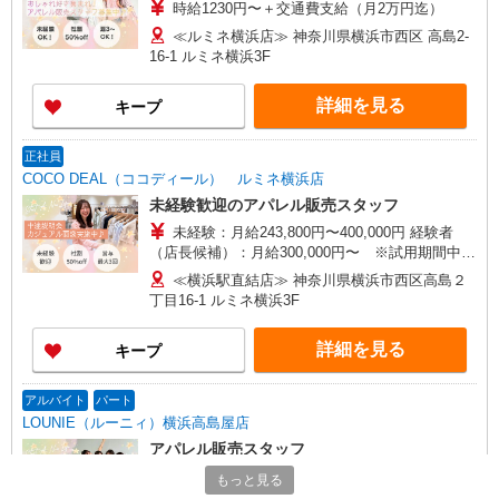
時給1230円〜＋交通費支給（月2万円迄）
≪ルミネ横浜店≫ 神奈川県横浜市西区 高島2-
16-1 ルミネ横浜3F
詳細を見る
キープ
正社員
COCO DEAL（ココディール） ルミネ横浜店
未経験歓迎のアパレル販売スタッフ
未経験：月給243,800円〜400,000円 経験者
（店長候補）：月給300,000円〜 ※試用期間中は
270,000円〜 ★固定残業手当：30,800円（月給に
≪横浜駅直結店≫ 神奈川県横浜市西区高島２
含む） ※経験・能力考慮 ※固定残業時間は1ヶ月
丁目16-1 ルミネ横浜3F
あたり20時間、超過時は追加で残業手当支給 ※月
3万円まで交通費支給 ※試用期間（2〜3ヶ月）も
詳細を見る
キープ
同条件 【手当】固定残業手当／資格手当／店舗職
制手当／住宅手当（実家外かつ賃貸の場合のみ別
途支給）※試用期間明けから支給／特別手当 ※手
アルバイト
パート
当の種類はエリアにより異なります。詳細は面接
LOUNIE（ルーニィ）横浜高島屋店
時にお尋ねください。
アパレル販売スタッフ
時給1230円〜＋交通費支給（月2万円迄）
もっと見る