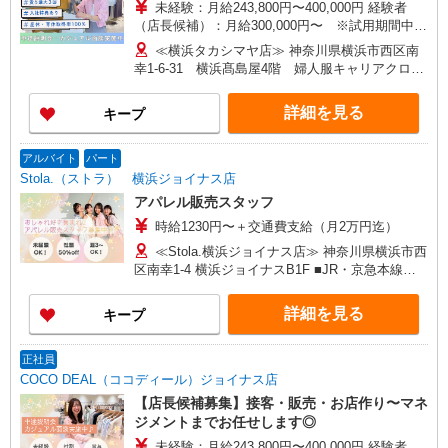
未経験：月給243,800円〜400,000円 経験者
（店長候補）：月給300,000円〜 ※試用期間中は
270,000円〜 ★固定残業手当：30,800円（月給に
≪横浜タカシマヤ店≫ 神奈川県横浜市西区南
含む） ※経験・能力考慮 ※固定残業時間は1ヶ月
幸1-6-31 横浜髙島屋4階 婦人服キャリアクロー
あたり20時間、超過時は追加で残業手当支給 ※月
ゼット ■各線「横浜駅」より徒歩2分
3万円まで交通費支給 ※試用期間（2〜3ヶ月）も
詳細を見る
キープ
同条件 【手当】固定残業手当／資格手当／店舗職
制手当／住宅手当（実家外かつ賃貸の場合のみ別
途支給）※試用期間明けから支給／特別手当 ※手
アルバイト
パート
当の種類はエリアにより異なります。詳細は面接
Stola.（ストラ） 横浜ジョイナス店
時にお尋ねください。 ＼入社３大特典キャンペー
アパレル販売スタッフ
ン実施中！／※詳細は備考欄にて
時給1230円〜＋交通費支給（月2万円迄）
≪Stola.横浜ジョイナス店≫ 神奈川県横浜市西
区南幸1-4 横浜ジョイナスB1F ■JR・京急本線・
東急東横線・相模本線・みなとみらい線「横浜
駅」西口より徒歩3分
詳細を見る
キープ
正社員
COCO DEAL（ココディール）ジョイナス店
【店長候補募集】接客・販売・お店作り〜マネ
ジメントまでお任せします◎
未経験：月給243,800円〜400,000円 経験者