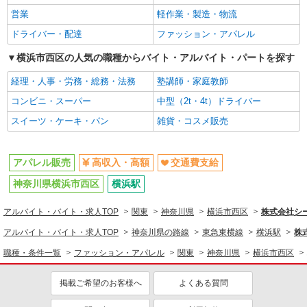
アパレル販売
営業
軽作業・製造・物流
同じ特徴から求人を探す
ドライバー・配達
ファッション・アパレル
交通費支給
横浜市西区の人気の職種からバイト・アルバイト・パートを探す
経理・人事・労務・総務・法務
塾講師・家庭教師
コンビニ・スーパー
中型（2t・4t）ドライバー
スイーツ・ケーキ・パン
雑貨・コスメ販売
アパレル販売
高収入・高額
交通費支給
神奈川県横浜市西区
横浜駅
アルバイト・バイト・求人TOP
関東
神奈川県
横浜市西区
株式会社シー
アルバイト・バイト・求人TOP
神奈川県の路線
東急東横線
横浜駅
株
職種・条件一覧
ファッション・アパレル
関東
神奈川県
横浜市西区
掲載ご希望のお客様へ
よくある質問