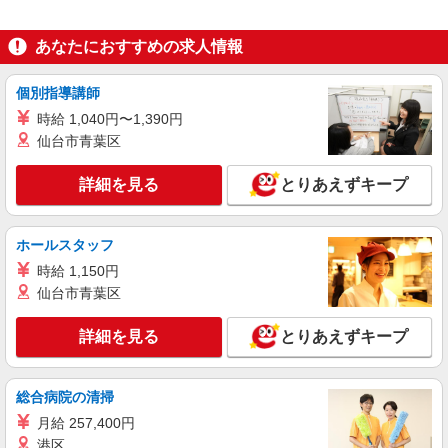
≪LOUNIE横浜高島屋店≫ 神奈川県横浜市西区
南幸1-6-31 横浜髙島屋4階 婦人服 キャリアクロー
ゼット ■横浜(横浜市営ブルーライン)2番口(約1分)
あなたにおすすめの求人情報
■横浜(ＪＲ横須賀線)2番口(約1分) ■横浜(ＪＲ京浜
詳細を見る
キープ
東北線)2番口(約1分)
個別指導講師
正社員
時給 1,040円〜1,390円
Stola.（ストラ） 横浜ジョイナス店
仙台市青葉区
未経験歓迎のアパレル販売スタッフ
未経験：月給243,800円〜400,000円 経験者
詳細を見る
とりあえずキープ
（店長候補）：月給300,000円〜 ※試用期間中は
270,000円〜 ★固定残業手当：30,800円（月給に
≪横浜ジョイナス店≫ 神奈川県横浜市西区南
含む） ※経験・能力考慮 ※固定残業時間は1ヶ月
幸1-4 横浜ジョイナスB1F ■各線「横浜駅」より徒
ホールスタッフ
あたり20時間、超過時は追加で残業手当支給 ※月
歩2分
時給 1,150円
3万円まで交通費支給 ※試用期間（2〜3ヶ月）も
詳細を見る
キープ
同条件 【手当】固定残業手当／資格手当／店舗職
仙台市青葉区
制手当／住宅手当（実家外かつ賃貸の場合のみ別
途支給）※試用期間明けから支給／特別手当 ※手
正社員
詳細を見る
とりあえずキープ
当の種類はエリアにより異なります。詳細は面接
COCO DEAL（ココディール） ルミネ横浜店
時にお尋ねください。 ＼入社３大特典キャンペー
【店長候補募集】接客・販売・お店作り〜マネ
ン実施中！／※詳細は備考欄にて
ジメントまでお任せします◎
総合病院の清掃
未経験：月給243,800円〜400,000円 経験者
月給 257,400円
（店長候補）：月給300,000円〜 ※試用期間中は
港区