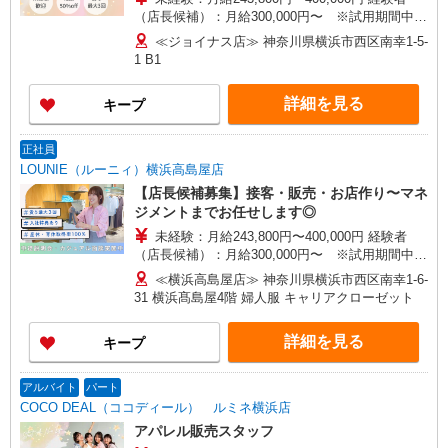
（店長候補）：月給300,000円〜 ※試用期間中は
270,000円〜 ★固定残業手当：30,800円（月給に
≪ジョイナス店≫ 神奈川県横浜市西区南幸1-5-
含む） ※経験・能力考慮 ※固定残業時間は1ヶ月
1 B1
あたり20時間、超過時は追加で残業手当支給 ※月
3万円まで交通費支給 ※試用期間（2〜3ヶ月）も
詳細を見る
キープ
同条件 【手当】固定残業手当／資格手当／店舗職
制手当／住宅手当（実家外かつ賃貸の場合のみ別
途支給）※試用期間明けから支給／特別手当 ※手
正社員
当の種類はエリアにより異なります。詳細は面接
LOUNIE（ルーニィ）横浜高島屋店
時にお尋ねください。
【店長候補募集】接客・販売・お店作り〜マネ
ジメントまでお任せします◎
未経験：月給243,800円〜400,000円 経験者
（店長候補）：月給300,000円〜 ※試用期間中は
270,000円〜 ★固定残業手当：30,800円（月給に
≪横浜高島屋店≫ 神奈川県横浜市西区南幸1-6-
含む） ※経験・能力考慮 ※固定残業時間は1ヶ月
31 横浜髙島屋4階 婦人服 キャリアクローゼット
あたり20時間、超過時は追加で残業手当支給 ※月
3万円まで交通費支給 ※試用期間（2〜3ヶ月）も
詳細を見る
キープ
同条件 【手当】固定残業手当／資格手当／店舗職
制手当／住宅手当（実家外かつ賃貸の場合のみ別
途支給）※試用期間明けから支給／特別手当 ※手
アルバイト
パート
当の種類はエリアにより異なります。詳細は面接
COCO DEAL（ココディール） ルミネ横浜店
時にお尋ねください。
アパレル販売スタッフ