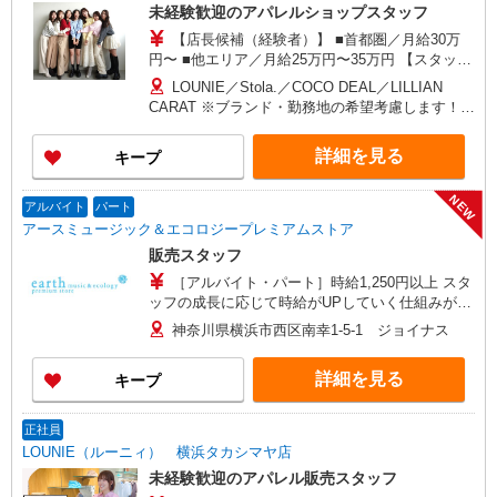
未経験歓迎のアパレルショップスタッフ
【店長候補（経験者）】 ■首都圏／月給30万
円〜 ■他エリア／月給25万円〜35万円 【スタッ
フ】 ■首都圏／月給24万3,800円〜40万円 ■大阪／
LOUNIE／Stola.／COCO DEAL／LILLIAN
月給23万3,500円〜35万円 ■京都、兵庫、愛知、岐
CARAT ※ブランド・勤務地の希望考慮します！※
阜、福岡／月給22万7,800円〜35万円 ■他エリア／
転勤なし 更に東京、神奈川、千葉、埼玉、北海
月給22万2,100円〜35万円 固定残業手当含む（1ヶ
道、宮城（仙台）、愛知、岐阜、大阪、兵庫、京
詳細を見る
キープ
月あたり20時間）※超過時は追加支給 首都圏エリ
都、和歌山、岡山、広島、愛媛、福岡、長崎、宮
ア：30,800円 大阪：29,500円 京都、兵庫、愛知、
崎、熊本などの各店舗で募集しています。
岐阜、福岡：28,800円 他：28,100円 ※経験・能力
NEW
【COCO DEAL】 札幌PARCO店 ルミネ新宿
アルバイト
パート
考慮 ※試用期間3ヶ月も同条件（首都圏：店長候
LUMINE2店／ルミネ池袋店／ルミネ横浜／ルミネ
アースミュージック＆エコロジープレミアムストア
補は月給27万円〜）
大宮店／ルミネ有楽町店 ルミネ立川店／ルミネ町
販売スタッフ
田店／池袋PARCO店／東京スカイツリータウン・
［アルバイト・パート］時給1,250円以上 スタ
ソラマチ店 イクスピアリ店／イオンレイクタウン
ッフの成長に応じて時給がUPしていく仕組みがあ
店／ジョイナス店／テラスモール湘南店 タカシマ
ります。また、希望するスタッフがいれば、制度
ヤ ゲートタワーモール店／イオンモール各務原イ
神奈川県横浜市西区南幸1-5-1 ジョイナス
を活用して正社員になっていただく道もありま
ンター店／イオン大高SC店 なんばCITY店／天王
す。週30時間以上勤務される方にはきちんと社会
寺MIO店／阪神梅田本店／京都ポルタ店／阪急西
詳細を見る
キープ
保険にも加入していただきます！
宮ガーデンズ店 ルクアイーレ大阪店／岡山一番街
店／ミナモア広島店／博多阪急店／天神ソラリア
プラザ店 ▽他、詳しくは備考をご参照ください。
正社員
LOUNIE（ルーニィ） 横浜タカシマヤ店
未経験歓迎のアパレル販売スタッフ