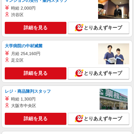
マンションの受付・案内スタッフ
B1 ■各線「横浜駅」より徒歩2分
あたり20時間、超過時は追加で残業手当支給 ※月
時給 2,000円
3万円まで交通費支給 ※試用期間（2〜3ヶ月）も
詳細を見る
渋谷区
キープ
同条件 【手当】固定残業手当／資格手当／店舗職
制手当／住宅手当（実家外かつ賃貸の場合のみ別
途支給）※試用期間明けから支給／特別手当 ※手
詳細を見る
とりあえずキープ
アルバイト
パート
当の種類はエリアにより異なります。詳細は面接
DESERTSNOW
時にお尋ねください。
販売員
大学病院の中材滅菌
［アルバイト・パート］時給1,230円〜
月給 254,160円
〒220-0012 神奈川県横浜市西区みなとみらい
足立区
三丁目5番1号 マークイズみなとみらい
詳細を見る
とりあえずキープ
詳細を見る
キープ
アルバイト
パート
レジ・商品陳列スタッフ
AMERICAN HOLIC
時給 1,300円
販売スタッフ
大阪市中央区
［アルバイト・パート］時給1,300円〜 (スキ
ルに応じて手当あり) 交通費支給有
詳細を見る
とりあえずキープ
〒220-0012 神奈川県横浜市西区みなとみらい
三丁目5番1号 マークイズみなとみらい