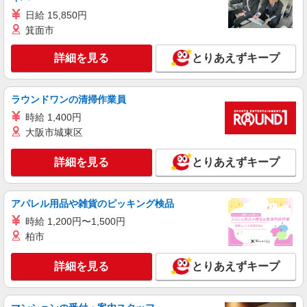
270,000円〜 ★固定残業手当：30,800円（月給に
≪横浜ジョイナス店≫ 神奈川県横浜市西区南
日給 15,850円
含む） ※経験・能力考慮 ※固定残業時間は1ヶ月
幸1-4 横浜ジョイナスB1F
あたり20時間、超過時は追加で残業手当支給 ※月
箕面市
3万円まで交通費支給 ※試用期間（2〜3ヶ月）も
詳細を見る
キープ
同条件 【手当】固定残業手当／資格手当／店舗職
詳細を見る
とりあえずキープ
制手当／住宅手当（実家外かつ賃貸の場合のみ別
途支給）※試用期間明けから支給／特別手当 ※手
アルバイト
パート
当の種類はエリアにより異なります。詳細は面接
LILLIAN CARAT（リリアンカラット）横浜ジョイナス
ラウンドワンの清掃作業員
時にお尋ねください。
アパレル販売スタッフ
時給 1,400円
時給1230円〜＋交通費支給（月2万円迄）
大阪市城東区
≪横浜ジョイナス店≫ 〒220-0005 神奈川県横
浜市西区南幸１丁目 ５－１
詳細を見る
とりあえずキープ
詳細を見る
キープ
アパレル用品や雑貨のピッキング検品
時給 1,200円〜1,500円
正社員
LILLIAN CARAT(リリアン カラット）横浜ジョイナス店
柏市
未経験歓迎のアパレル販売スタッフ
詳細を見る
とりあえずキープ
未経験：月給243,800円〜400,000円 経験者
（店長候補）：月給300,000円〜 ※試用期間中は
270,000円〜 ★固定残業手当：30,800円（月給に
≪ジョイナス店≫ 神奈川県横浜市西区南幸1-4
含む） ※経験・能力考慮 ※固定残業時間は1ヶ月