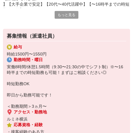
】【大手企業で安定】【20代〜40代活躍中】【〜16時半までの時短
勤務可能】
もっと見る
◎カジュアルアパレルを展開するセレクトショップにて販売スタッ
フさんを大募集！
→20〜50代のお客様がご来店。
トレンド感溢れるアイテムの接客をしたい方におすすめ。
募集情報（派遣社員）
《ブランド説明》
IENA （イエナ）
給与
「しなやかで知性を感じる女性の上品で洗練されたスタイリング」
時給1500円〜1550円
がコンセプト。
勤務時間・曜日
着心地の良さとディテールにこだわったリアルクローズを展開して
おり、オン・オフ問わず着用できるタイムレスなデザインが特徴。
実働8時間/休憩1.5時間（9:30〜21:30の中でシフト制）※〜16
《お仕事内容》
時半までの時短勤務も可能！まずはご相談ください◎
店頭での接客販売をお願いいたします。
レジや商品のお包み、商品の在庫管理、社員様のサポート業務等。
時短勤務OK
《服装》
社割【40〜60％OFF】にて購入し着用いただきます。
即日から勤務可能です！
◎勤務先：ルミネ横浜でのお仕事です。
＜勤務期間＞3ヵ月〜
アクセス・勤務地
ルミネ横浜
応募資格・経験
・接客経験のある方