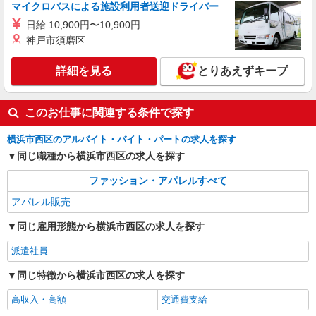
マイクロバスによる施設利用者送迎ドライバー
詳細を見る
キープ
日給 10,900円〜10,900円
神戸市須磨区
アルバイト
パート
コンジェ ペイエ アデュー トリステス／フラボア
詳細を見る
とりあえずキープ
販売スタッフ
［アルバイト］時給1,225円〜 ※経験者は優遇
します ※試用期間（1ヶ月間）：時給1,225円
このお仕事に関連する条件で探す
神奈川県横浜市西区南幸1-5-1 ジョイナス
横浜市西区のアルバイト・バイト・パートの求人を探す
詳細を見る
同じ職種から横浜市西区の求人を探す
キープ
ファッション・アパレルすべて
アパレル販売
同じ雇用形態から横浜市西区の求人を探す
派遣社員
同じ特徴から横浜市西区の求人を探す
高収入・高額
交通費支給