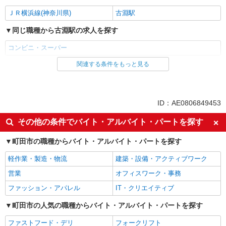
ＪＲ横浜線(神奈川県)
古淵駅
同じ職種から古淵駅の求人を探す
コンビニ・スーパー
関連する条件をもっと見る
同じ雇用形態から古淵駅の求人を探す
派遣社員
同じ特徴から古淵駅の求人を探す
ID：AE0806849453
ミドル（40代～）活躍中
エルダー（50代～）活躍中
その他の条件でバイト・アルバイト・パートを探す
シニア（60代～）活躍中
車通勤OK
町田市の職種からバイト・アルバイト・パートを探す
バイク通勤OK
交通費支給
軽作業・製造・物流
建築・設備・アクティブワーク
同じ職種から求人を探す
営業
オフィスワーク・事務
販売・接客サービス
ファッション・アパレル
IT・クリエイティブ
コンビニ・スーパー
町田市の人気の職種からバイト・アルバイト・パートを探す
同じ特徴から求人を探す
ファストフード・デリ
フォークリフト