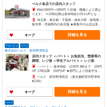
ベルク各店での店内スタッフ
時給1065円〜1893円 ※店舗・職種により異な
ります。 ※22時以降は基本時給の25％UPとなり
ます。 ＜パートのみ＞ ★朝9時までは基本時給＋
埼玉県・東京都・千葉県・神奈川県・群馬県・
100円、17時以降は基本時給＋150円となります。
栃木県・茨城県内の各店舗 ★募集中のお店は多数
★日・祝日は全時間帯で時給＋100円となります。
ございます。 ★オープニングスタッフ募集のお店
★店舗により鮮魚手当・レジ手当があります。
もございます。 ＜埼玉県＞ さいたま市、川口市、
詳細を見る
キープ
戸田市、新座市、 八潮市、越谷市、所沢市、富士
見市、三芳町、ふじみ野市、狭山市、川越市、入
間市、飯能市、春日部市、 蓮田市、幸手市、久喜
アルバイト
パート
市、上尾市、北本市、坂戸市、鶴ヶ島市、毛呂山
株式会社ベルク 町田野津田店
町、東松山市、鴻巣市、行田市、 羽生市、加須
店内スタッフ ＜パート＞ お魚担当、惣菜等の
市、熊谷市、深谷市、本庄市、上里町、秩父市、
調理、レジ係 ＜学生アルバイト＞ レジ係
三郷市、寄居町、和光市、白岡市 ＜東京都＞ 江戸
＜パート＞ 基本時給 1230円 9時まで 100円
川区、足立区、町田市、八王子市、青梅市、東大
UP 17時以降 150円UP ★部門により別途手当が
和市、葛飾区、練馬区 ＜神奈川県＞ 横浜市鶴見
つく場合あり ＜学生アルバイト＞ 17時まで 基
区、横浜市都筑区、座間市、伊勢原市、相模原市
ベルク 町田野津田店 （東京都町田市野津田
本時給1230円 17時以降 時給1280円（一律夜間
中央区、秦野市、厚木市 ＜千葉県＞ 市川市、松戸
町230）
手当含む） ※22時以降は18歳以上（高校生不可）
市、流山市、野田市、柏市、八千代市、習志野
※22時以降 基本時給より25％UP ★評価制度で
市、千葉市中央区、鎌ケ谷市、印西市、佐倉市、
詳細を見る
キープ
時給UP！ ★パートは日・祝日は更に時給100円
白井市、船橋市、我孫子市、浦安市、富里市 ＜群
UP！ 上記時間帯は募集時間ではありません。募
馬県＞ 高崎市、前橋市、藤岡市、伊勢崎市、太田
集時間は勤務時間・曜日欄でご確認ください。
市、大泉町、館林市、渋川市、中之条町 ＜茨城県
パート
＞古河市 ＜栃木県＞佐野市、小山市