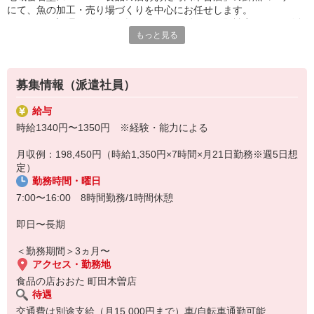
にて、魚の加工・売り場づくりを中心にお任せします。
これまでの調理経験や魚を扱った経験を活かし、即戦力としてご活
もっと見る
躍いただけるお仕事です。
【主な業務内容】
・魚の加工・調理（切り身、三枚おろしなど）
・商品のパック詰め
募集情報（派遣社員）
・値札シール貼り・値付け
・売り場づくり・商品陳列
給与
・作業場の清掃
時給1340円〜1350円 ※経験・能力による
・衛生管理・鮮度管理
鮮度の高い商品をお客様へ届ける、やりがいのあるポジションで
月収例：198,450円（時給1,350円×7時間×月21日勤務※週5日想
す！
定）
【ポイント】
勤務時間・曜日
・鮮魚加工・調理経験を活かせる
・ブランク歓迎
7:00〜16:00 8時間勤務/1時間休憩
・制服貸与あり
・週4〜5日で安定勤務
即日〜長期
・生活スタイルに合わせてシフト相談可能
・夕方前に退勤できて私生活も充実
＜勤務期間＞3ヵ月〜
【職場環境】
アクセス・勤務地
配属先は30名〜40名体制、平均年齢40歳、男女比3:7で、協力しな
食品の店おおた 町田木曽店
がら働ける職場環境です。
待遇
電話対応なし
交通費は別途支給（月15,000円まで）車/自転車通勤可能