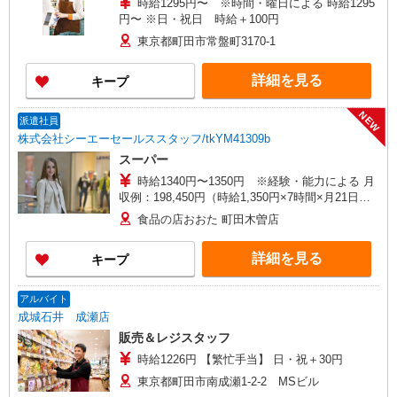
時給1295円〜 ※時間・曜日による 時給1295
円〜 ※日・祝日 時給＋100円
東京都町田市常盤町3170-1
詳細を見る
キープ
NEW
派遣社員
株式会社シーエーセールススタッフ/tkYM41309b
スーパー
時給1340円〜1350円 ※経験・能力による 月
収例：198,450円（時給1,350円×7時間×月21日勤
務※週5日想定）
食品の店おおた 町田木曽店
詳細を見る
キープ
アルバイト
成城石井 成瀬店
販売＆レジスタッフ
時給1226円 【繁忙手当】 日・祝＋30円
東京都町田市南成瀬1-2-2 MSビル