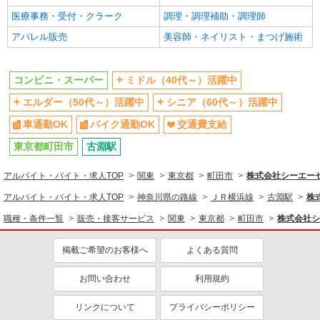
ミドル（40代～）活躍中
車通勤OK
医療事務・受付・クラーク
調理・調理補助・調理師
交通費支給
アパレル販売
美容師・ネイリスト・まつげ施術
コンビニ・スーパー
ミドル（40代～）活躍中
エルダー（50代～）活躍中
シニア（60代～）活躍中
車通勤OK
バイク通勤OK
交通費支給
東京都町田市
古淵駅
アルバイト・バイト・求人TOP
関東
東京都
町田市
株式会社シーエーセー
アルバイト・バイト・求人TOP
神奈川県の路線
ＪＲ横浜線
古淵駅
株
職種・条件一覧
販売・接客サービス
関東
東京都
町田市
株式会社シ
掲載ご希望のお客様へ
よくある質問
お問い合わせ
利用規約
リンクについて
プライバシーポリシー