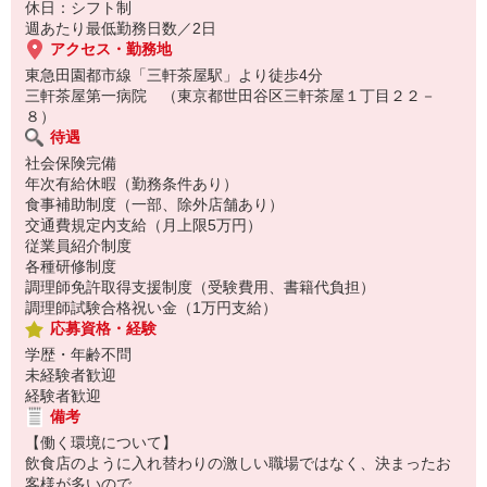
休日：シフト制
週あたり最低勤務日数／2日
アクセス・勤務地
東急田園都市線「三軒茶屋駅」より徒歩4分
三軒茶屋第一病院 （東京都世田谷区三軒茶屋１丁目２２－
８）
待遇
社会保険完備
年次有給休暇（勤務条件あり）
食事補助制度（一部、除外店舗あり）
交通費規定内支給（月上限5万円）
従業員紹介制度
各種研修制度
調理師免許取得支援制度（受験費用、書籍代負担）
調理師試験合格祝い金（1万円支給）
応募資格・経験
学歴・年齢不問
未経験者歓迎
経験者歓迎
備考
【働く環境について】
飲食店のように入れ替わりの激しい職場ではなく、決まったお
客様が多いので