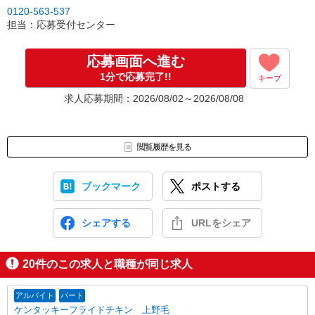
↓
0120-563-537
［3］面接実施。履歴書（写真貼付）をお持ちください。
担当：応募受付センター
面接では仕事内容や職場についてなど、気になることやご希望は
なんでもお聞かせくださいね。
↓
応募画面へ進む
［4］ 採用決定のご連絡。勤務開始日もお気軽にご相談ください。
1分で応募完了!!
キープ
【電話受付】
求人応募期間：2026/08/02～2026/08/08
10:00〜20:00 ※年末年始除く
閲覧履歴を見る
ブックマーク
ポストする
シェアする
URLをシェア
20
件のこの求人と職種が同じ求人
アルバイト
パート
ケンタッキーフライドチキン 上野毛