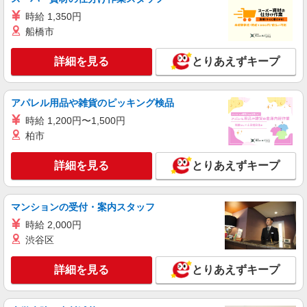
給設定あり ★希望収入がありましたら、ご相談い
ただければ希望条件に合うかの確認もいたしま
時給 1,350円
東京都世田谷区喜多見9丁目22-7
す。 ★時間外手当別途支給 ★上記金額は働きがい
船橋市
向上手当を含みます。 ★働きがい向上手当※26年
詳細を見る
キープ
6月改定（地域により異なる） 社会保険加入者
詳細を見る
とりあえずキープ
は更に＋50円
アルバイト
パート
コンパスグループ・ジャパン株式会社 39530_p
アパレル用品や雑貨のピッキング検品
調理補助【アルバイト・パート】
時給 1,200円〜1,500円
時給1,300円以上 試用期間中 時給1,300円以上
柏市
(試用期間2ヶ月) 残業が発生した場合、残業代を1
分単位で別途支給します。
関東中央病院 （東京都世田谷区上用賀6丁目
詳細を見る
とりあえずキープ
25-1）
詳細を見る
キープ
マンションの受付・案内スタッフ
時給 2,000円
アルバイト
パート
渋谷区
コンパスグループ・ジャパン株式会社 39530_p
調理師【アルバイト・パート】
詳細を見る
とりあえずキープ
時給1,700円以上 試用期間中 時給1,700円以上
(試用期間2ヶ月) 残業が発生した場合、残業代を1
分単位で別途支給します。