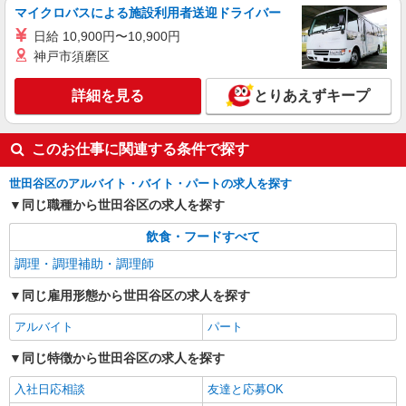
の確認もいたします。 ★時間外手当別途支給 ★上
マイクロバスによる施設利用者送迎ドライバー
記金額は働きがい向上手当を含みます。 ★働きが
詳細を見る
キープ
い向上手当※26年6月改定（地域により異なる）
日給 10,900円〜10,900円
社会保険加入者は更に＋50円
神戸市須磨区
詳細を見る
とりあえずキープ
このお仕事に関連する条件で探す
世田谷区のアルバイト・バイト・パートの求人を探す
同じ職種から世田谷区の求人を探す
飲食・フードすべて
調理・調理補助・調理師
同じ雇用形態から世田谷区の求人を探す
アルバイト
パート
同じ特徴から世田谷区の求人を探す
入社日応相談
友達と応募OK