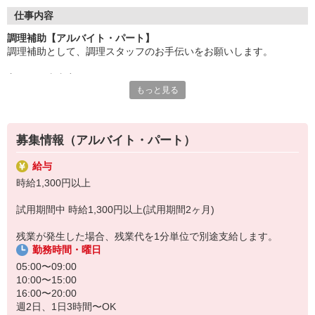
●20代〜50代の幅広い年代のスタッフが活躍中
仕事内容
主婦(夫)・フリーター・学生の方等、幅広い年代のスタッフが活
調理補助【アルバイト・パート】
躍中
調理補助として、調理スタッフのお手伝いをお願いします。
●安心の教育体制
主なお仕事内容
入社後は先輩たちが優しくフォローしながら進めますので、
もっと見る
〇小鉢や付け合わせをお皿に盛り付ける
安心してお仕事を始められます。
〇キッチンの片付け
〇料理提供の準備、洗い場
【会社について】
給食受託の外資系大手企業、コンパスグループ・ジャパン。
募集情報（アルバイト・パート）
調理員が調理を行う為、包丁などは基本的には使いません。
全国約1,500ヵ所で「コントラクトフードサービス」を展開して
料理が苦手、普段は料理をあまりしないという方もご安心下さい♪
います
給与
盛り付けのお仕事が終わったら、料理提供の準備や洗い場など、
時給1,300円以上
別の担当のお手伝いをお願いすることもあります◎
試用期間中 時給1,300円以上(試用期間2ヶ月)
残業が発生した場合、残業代を1分単位で別途支給します。
勤務時間・曜日
05:00〜09:00
10:00〜15:00
16:00〜20:00
週2日、1日3時間〜OK