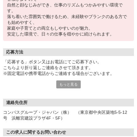
自然と顔なじみができ、仕事のリズムもつかみやすい環境で
す。
落ち着いた雰囲気で働けるため、未経験やブランクのある方で
も始めやすく、
家庭や子育てとの両立もしやすいのが魅力。
安定した環境で、日々の仕事を穏やかに続けられます。
応募方法
「応募する」ボタン又はお電話にてご応募下さい。
こちらより折り返しご連絡をさせて頂きます。
※固定電話や携帯電話からご連絡する場合がございます。
もっと見る
【WEB応募受付後の流れ】
［1］「応募する」ボタンよりご応募下さい♪
↓
［2］携帯のショートメッセージ（SMS）に質問フォームをお送り
連絡先住所
させて頂きますので、
コンパスグループ・ジャパン（株） （東京都中央区築地5-5-12
メッセージに従ってご質問にご回答頂き、ご都合の良い面接日
号 浜離宮建設プラザ4F・5F）
程をご選択ください♪
※携帯電話番号の登録不備等、SMSが配信されない場合には別途ご
連絡させて頂きます。
この求人に関するお問い合わせ