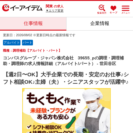
関東
の求人
▼エリア変更
仕事情報
企業情報
更新日：2026/08/02 ※更新日時点の最新情報です
アルバイト
パート
職種：調理補助【アルバイト・パート】
コンパスグループ・ジャパン株式会社 39655_pの調理・調理補
助・調理師の求人情報詳細（アルバイト/パート） - 世田谷区
【週2日〜OK】大手企業での長期・安定のお仕事♪シ
フト相談OK♪主婦（夫）・シニアスタッフが活躍中♪