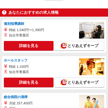
ケンタッキーフライドチキン 桜新町店
カウンター・キッチンスタッフ ＜優先募集日
あなたにおすすめの求人情報
時＞土日祝 18:00〜23:00
時給1230円
個別指導講師
東京都世田谷区桜新町2-10
時給 1,040円〜1,390円
仙台市青葉区
詳細を見る
キープ
詳細を見る
とりあえずキープ
アルバイト
パート
ケンタッキーフライドチキン 千歳烏山店
カウンター・キッチンスタッフ ＜優先募集日
ホールスタッフ
時＞土日祝 17:00〜21:00
時給 1,150円
時給1300円 ＜高校生＞時給1280円
仙台市青葉区
東京都世田谷区南烏山6-4-30SNビル内
詳細を見る
とりあえずキープ
詳細を見る
キープ
総合病院の清掃
アルバイト
パート
ケンタッキーフライドチキン 三軒茶屋店
月給 257,400円
カウンター・キッチンスタッフ ＜優先募集日