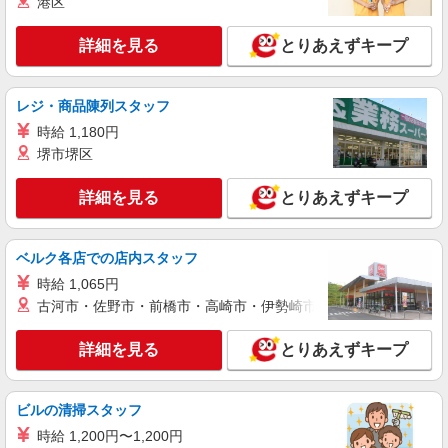
港区
時＞平日（月〜金） フルタイム
時給1300円
詳細を見る
とりあえずキープ
東京都世田谷区太子堂4-23-15
レジ・商品陳列スタッフ
詳細を見る
キープ
時給 1,180円
堺市堺区
アルバイト
パート
リータンタンカフェ 経堂コルティ店
詳細を見る
とりあえずキープ
中華カフェのキッチンスタッフ（ディナー帯）
時給1,300円以上＋交通費規定内支給 ◆昇給あ
り ※研修中は1,250円
ベルク各店での店内スタッフ
Lee Tan Tan Cafe 経堂コルティ店 東京都世
時給 1,065円
田谷区経堂2-1-33 経堂コルティ4F
古河市・佐野市・前橋市・高崎市・伊勢崎市・太田市・館林市・
詳細を見る
キープ
詳細を見る
とりあえずキープ
アルバイト
パート
リータンタンカフェ 経堂コルティ店
ビルの清掃スタッフ
中華カフェのキッチンスタッフ（ランチ帯）
時給 1,200円〜1,200円
時給1,300円以上＋交通費規定内支給 ◆昇給あ