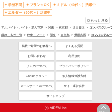
学歴不問
ブランクOK
ミドル（40代～）活躍中
エルダー（50代～）活躍中
もっと見る
アルバイト・バイト・求人TOP
関東
東京都
世田谷区
コンパスグループ
職種・条件一覧
飲食・フード
関東
東京都
世田谷区
コンパスグルー
掲載ご希望のお客様へ
よくある質問
お問い合わせ
利用規約
リンクについて
プライバシーポリシー
Cookieポリシー
個人情報保護方針
メールサービスについて
サイト運営会社
サイトマップ
(c) AIDEM Inc.