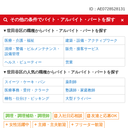
ミドル（40代～）活躍中
交通費支給
ID：AE0728528131
社会保険あり
社員登用あり
その他の条件でバイト・アルバイト・パートを探す
未経験歓迎
大学生歓迎
世田谷区の職種からバイト・アルバイト・パートを探す
短時間勤務（1日4h以内）OK
扶養内勤務OK
副業・WワークOK
まかない・食事補助
医療・介護・福祉
建築・設備・アクティブワーク
清掃・警備・ビルメンテナンス・
販売・接客サービス
設備管理
ヘルス・ビューティー
営業
世田谷区の人気の職種からバイト・アルバイト・パートを探す
スイーツ・ケーキ・パン
薬剤師
医療事務・受付・クラーク
塾講師・家庭教師
梱包・仕分け・ピッキング
大型ドライバー
調理・調理補助・調理師
入社日応相談
友達と応募OK
女性活躍中
主婦・主夫歓迎
フリーター歓迎