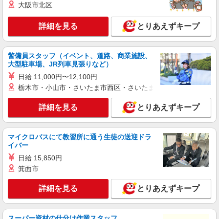
大阪市北区
り ※研修中は1,250円
Lee Tan Tan Cafe 経堂コルティ店 東京都世
詳細を見る
とりあえずキープ
田谷区経堂2-1-33 経堂コルティ4F
詳細を見る
キープ
警備員スタッフ（イベント、道路、商業施設、
大型駐車場、JR列車見張りなど）
アルバイト
パート
日給 11,000円〜12,100円
コンパスグループ・ジャパン株式会社 39261_p
栃木市・小山市・さいたま市西区・さいたま市岩槻区・久喜市・
調理補助【アルバイト・パート】
時給1,300円以上 試用期間中 時給1,300円以上
詳細を見る
とりあえずキープ
(試用期間2ヶ月) 残業が発生した場合、残業代を1
分単位で別途支給します。
芦花翠風邸 （東京都世田谷区南烏山1-1017
芦花翠風邸）
マイクロバスにて教習所に通う生徒の送迎ドラ
イバー
詳細を見る
キープ
日給 15,850円
箕面市
アルバイト
パート
詳細を見る
とりあえずキープ
そんぽの家S 成城西
調理補助スタッフ
時給1340円〜1410円 ※経験等による ★早朝時
スーパー資材の仕分け作業スタッフ