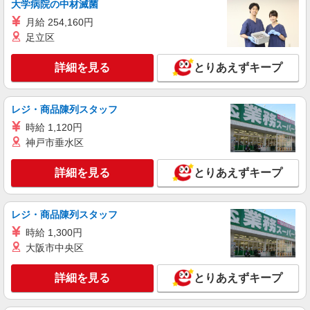
関東中央病院 （東京都世田谷区上用賀6丁目
大学病院の中材滅菌
25-1）
月給 254,160円
足立区
詳細を見る
キープ
詳細を見る
とりあえずキープ
アルバイト
パート
コンパスグループ・ジャパン株式会社 39417_p
調理師【アルバイト・パート】
レジ・商品陳列スタッフ
時給1,600円以上 試用期間中 時給1,600円以上
時給 1,120円
(試用期間2ヶ月) 残業が発生した場合、残業代を1
神戸市垂水区
分単位で別途支給します。
グランダ桜新町 （東京都世田谷区桜新町2-
12-4）
詳細を見る
とりあえずキープ
詳細を見る
キープ
レジ・商品陳列スタッフ
アルバイト
パート
時給 1,300円
SOMPOケア ラヴィーレ 成城南
大阪市中央区
調理・食器洗浄・発注
時給1360円〜1510円 ※経験等による ★早朝時
詳細を見る
とりあえずキープ
給（5:00〜8:00）時給＋100円 ★希望収入があり
ましたら、ご相談いただければ希望条件に合うか
東京都世田谷区喜多見3丁目5-5