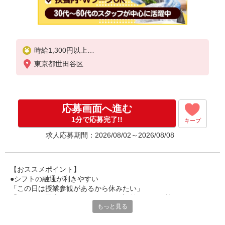
時給1,300円以上
東京都世田谷区
試用期間中 時給1,300円以上(試用期間2ヶ月)
残業が発生した場合、残業代を1分単位で別途支給し
ます。
応募画面へ進む
1分で応募完了!!
キープ
求人応募期間：2026/08/02～2026/08/08
【おススメポイント】
●シフトの融通が利きやすい
「この日は授業参観があるから休みたい」
「その日は予定があるのでシフトを調整したい」等
もっと見る
家庭や趣味の都合にも柔軟に対応しますので、お気軽にご相談く
ださい