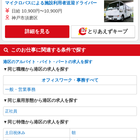
株式会社パソナ・東京キャリアセンター/KT600117821301
マイクロバスによる施設利用者送迎ドライバー
一般事務
日給 10,900円〜10,900円
月給306100円 ★交通費規定に基づき交通費支
神戸市須磨区
給
東京都港区（浜松町駅）
詳細を見る
とりあえずキープ
詳細を見る
キープ
このお仕事に関連する条件で探す
港区のアルバイト・バイト・パートの求人を探す
同じ職種から港区の求人を探す
オフィスワーク・事務すべて
一般・営業事務
同じ雇用形態から港区の求人を探す
正社員
同じ特徴から港区の求人を探す
土日祝休み
朝