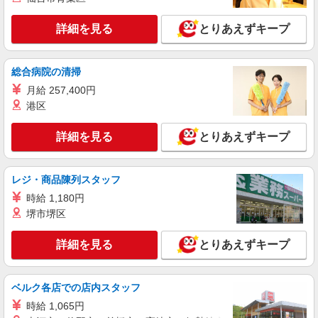
東京都港区 ★上記以外にも神奈川県内（川
崎・横浜・相模原など）に多数派遣先有
詳細を見る
とりあえずキープ
詳細を見る
キープ
総合病院の清掃
アルバイト
パート
職業紹介
月給 257,400円
株式会社フルキャスト東京支社/EA0401G-10M
港区
カンタン軽作業スタッフ（仕分け・シール貼り
など）
詳細を見る
とりあえずキープ
時給1600円〜1800円（22:00〜翌5:00の深夜手
当で時給UP） ※給与幅は経験・能力による
東京都港区
レジ・商品陳列スタッフ
時給 1,180円
詳細を見る
キープ
堺市堺区
正社員
詳細を見る
とりあえずキープ
平野クレーン工業株式会社
【一般事務職】
＜月給＞ 250,000円 ＜賞与＞ 年2回 ＜給与改
ベルク各店での店内スタッフ
定＞ 年1回 ＜試用期間＞ 6ヶ月 ※本採用時と条件
時給 1,065円
の変更はなし
東京都港区新橋二丁目4番7号 VORT新橋二丁