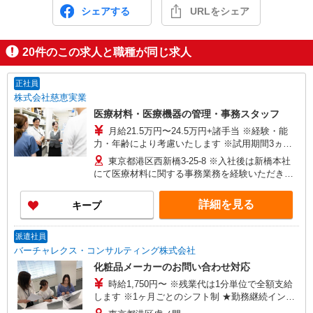
シェアする
URLをシェア
20
件のこの求人と職種が同じ求人
正社員
株式会社慈恵実業
医療材料・医療機器の管理・事務スタッフ
月給21.5万円〜24.5万円+諸手当 ※経験・能
力・年齢により考慮いたします ※試用期間3ヵ月
あり（期間中は月給20.5万円以上） ※賞与年2回
東京都港区西新橋3-25-8 ※入社後は新橋本社
（昨年度実績 平均5ヶ月分） ■年収例■ 想定年収
にて医療材料に関する事務業務を経験いただきま
375万円〜530万円※経験等考慮 ・20代：年収375
す。 その後、大学病院グループのいずれかの病院
万円 ・30代：年収430万円 ・40代：年収460万円
へ配属となります。 ※配属時期は入社後約6カ
詳細を見る
キープ
・50代：年収530万円
月〜2年程度を予定 ・東京慈恵会医科大学附属病
院（東京都港区西新橋3丁目19-18） ・東京慈恵会
医科大学葛飾医療センター（東京都葛飾区青戸6丁
派遣社員
目41-2） ・東京慈恵会医科大学西部医療センター
バーチャレクス・コンサルティング株式会社
（東京都狛江市和泉本町4丁目11-1） ・東京慈恵
化粧品メーカーのお問い合わせ対応
会医科大学附属柏病院（千葉県柏市柏下163番地
時給1,750円〜 ※残業代は1分単位で全額支給
1）
します ※1ヶ月ごとのシフト制 ★勤務継続インセ
ンティブ7万円支給♪（当社規定あり） ※入社月含