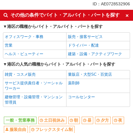
同じ特徴から北品川駅の求人を探す
ID：AE0728532906
土日祝休み
朝
その他の条件でバイト・アルバイト・パートを探す
昼
夕方
港区の職種からバイト・アルバイト・パートを探す
夜
服装自由
オフィスワーク・事務
販売・接客サービス
フレックスタイム制
在宅ワーク・テレワーク可
営業
ドライバー・配達
入社日応相談
Web面接OK
ヘルス・ビューティー
建築・設備・アクティブワーク
友達と応募OK
職場見学OKまたは説明会あり
未経験歓迎
港区の人気の職種からバイト・アルバイト・パートを探す
経験者・有資格者歓迎
新卒・第二新卒歓迎
女性活躍中
雑貨・コスメ販売
量販店・大型SC・百貨店
主婦・主夫歓迎
フリーター歓迎
サービス提供責任者・ソーシャル
薬剤師
ワーカー
学歴不問
ブランクOK
建物管理・設備管理・マンション
コールセンター
ミドル（40代～）活躍中
エルダー（50代～）活躍中
管理員
シニア（60代～）活躍中
ボーナス・賞与あり
昇給あり
時間固定シフト制
一般・営業事務
土日祝休み
朝
昼
夕方
夜
時間や曜日が選べる・シフト自由
禁煙・分煙
服装自由
フレックスタイム制
交通費支給
社会保険あり