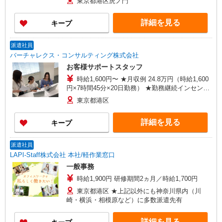
東京都港区虎ノ門
む6か月継続勤務するとインセンティブが支給され
ます！ ＜収入例＞ 1750円×7h×週5(20日)＝
詳細を見る
キープ
245,000円
派遣社員
バーチャレクス・コンサルティング株式会社
お客様サポートスタッフ
時給1,600円〜 ★月収例 24.8万円（時給1,600
円×7時間45分×20日勤務） ★勤務継続インセンテ
ィブ7万円支給♪（当社規定あり） 入社月含む6か
東京都港区
月継続勤務するとインセンティブが支給されま
す！ ■昇給あり ■交通費支給（上限3万円/月）
詳細を見る
キープ
派遣社員
LAPI-Staff株式会社 本社/軽作業窓口
一般事務
時給1,900円 研修期間2ヵ月／時給1,700円
東京都港区 ★上記以外にも神奈川県内（川
崎・横浜・相模原など）に多数派遣先有
詳細を見る