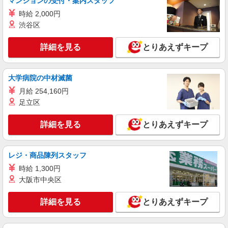
マンションの受付・案内スタッフ
キープ
時給 2,000円
正社員
渋谷区
東京美装興業株式会社 東京第一支店
事務スタッフ
詳細を見る
とりあえずキープ
月給24万円〜30万円 ※経験・能力による 年収
例※32歳、事務歴2年 （1年目）年収3,030,000円
※月給250,000円 （2年目）年収3,440,000円※月
大学病院の中材滅菌
東京都港区南青山3丁目（請負先）
給260,000円、賞与年2回含む （3年目）年収
月給 254,160円
3,540,000円※月給260,000円、賞与年2回含む
詳細を見る
足立区
キープ
NEW
詳細を見る
とりあえずキープ
アルバイト
パート
株式会社エーワン
ラジオ局での夜間受付
レジ・商品陳列スタッフ
日給7,995円
時給 1,300円
東京都港区麻布台
大阪市中央区
詳細を見る
キープ
詳細を見る
とりあえずキープ
派遣社員