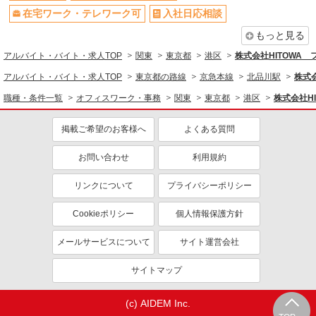
在宅ワーク・テレワーク可
入社日応相談
家賃補助・住宅手当有
まかない・食事補助
もっと見る
産休・育休取得実績あり
退職金・財形貯蓄制度あり
アルバイト・バイト・求人TOP
関東
東京都
港区
株式会社HITOWA
各種手当（家族・役職・インセン
社割・特典あり
ティブなど）あり
アルバイト・バイト・求人TOP
東京都の路線
京急本線
北品川駅
株式
制服貸与
研修制度あり
職種・条件一覧
オフィスワーク・事務
関東
東京都
港区
株式会社H
社員登用あり
掲載ご希望のお客様へ
よくある質問
同じ職種から求人を探す
お問い合わせ
利用規約
オフィスワーク・事務
一般・営業事務
リンクについて
プライバシーポリシー
同じ特徴から求人を探す
Cookieポリシー
個人情報保護方針
土日祝休み
服装自由
メールサービスについて
サイト運営会社
未経験歓迎
ミドル（40代～）活躍中
サイトマップ
ボーナス・賞与あり
交通費支給
社会保険あり
まかない・食事補助
(c) AIDEM Inc.
産休・育休取得実績あり
社員登用あり