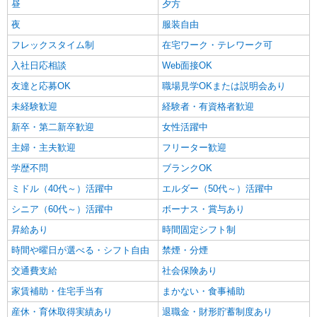
昼
夕方
夜
服装自由
フレックスタイム制
在宅ワーク・テレワーク可
入社日応相談
Web面接OK
友達と応募OK
職場見学OKまたは説明会あり
未経験歓迎
経験者・有資格者歓迎
新卒・第二新卒歓迎
女性活躍中
主婦・主夫歓迎
フリーター歓迎
学歴不問
ブランクOK
ミドル（40代～）活躍中
エルダー（50代～）活躍中
シニア（60代～）活躍中
ボーナス・賞与あり
昇給あり
時間固定シフト制
時間や曜日が選べる・シフト自由
禁煙・分煙
交通費支給
社会保険あり
家賃補助・住宅手当有
まかない・食事補助
産休・育休取得実績あり
退職金・財形貯蓄制度あり