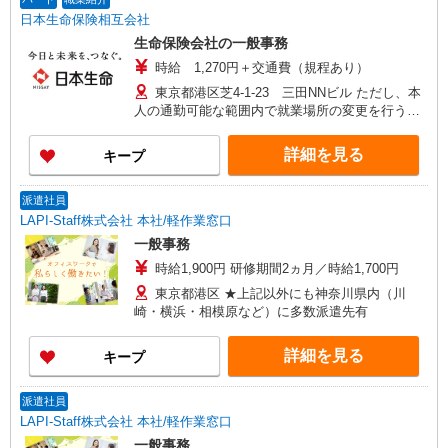
日本生命保険相互会社
生命保険会社の一般事務
時給 1,270円＋交通費（規程あり）
東京都港区芝4-1-23 三田NNビル ただし、本
人の通勤可能な範囲内で就業場所の変更を行うこ
とがあります
詳細を見る
キープ
派遣社員
LAPI-Staff株式会社 本社/軽作業窓口
一般事務
時給1,900円 研修期間2ヵ月／時給1,700円
東京都港区 ★上記以外にも神奈川県内（川
崎・横浜・相模原など）に多数派遣先有
詳細を見る
キープ
派遣社員
LAPI-Staff株式会社 本社/軽作業窓口
一般事務