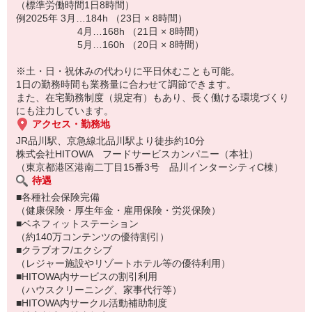
（標準労働時間1日8時間）
例2025年 3月…184h （23日 × 8時間）
4月…168h （21日 × 8時間）
5月…160h （20日 × 8時間）
※土・日・祝休みの代わりに平日休むことも可能。
1日の勤務時間も業務量に合わせて調節できます。
また、在宅勤務制度（規定有）もあり、長く働ける環境づくり
にも注力しています。
アクセス・勤務地
JR品川駅、京急線北品川駅より徒歩約10分
株式会社HITOWA フードサービスカンパニー（本社）
（東京都港区港南二丁目15番3号 品川インターシティC棟）
待遇
■各種社会保険完備
（健康保険・厚生年金・雇用保険・労災保険）
■ベネフィットステーション
（約140万コンテンツの優待割引）
■クラブオフ/エクシブ
（レジャー施設やリゾートホテル等の優待利用）
■HITOWA内サービスの割引利用
（ハウスクリーニング、家事代行等）
■HITOWA内サークル活動補助制度