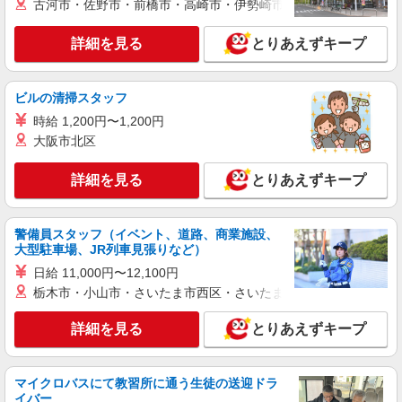
古河市・佐野市・前橋市・高崎市・伊勢崎市・太田市・館林市・
目10階
詳細を見る
とりあえずキープ
詳細を見る
キープ
アルバイト
パート
職業紹介
ビルの清掃スタッフ
株式会社フルキャスト東京支社/EA0401G-10U
時給 1,200円〜1,200円
カンタン事務・データ入力スタッフ
大阪市北区
時給1600円〜1800円（22:00〜翌5:00の深夜手
当で時給UP） ※給与幅は経験・能力による
詳細を見る
とりあえずキープ
東京都港区
詳細を見る
キープ
警備員スタッフ（イベント、道路、商業施設、
大型駐車場、JR列車見張りなど）
アルバイト
パート
職業紹介
日給 11,000円〜12,100円
株式会社フルキャスト東京支社/EA0401G-10I
栃木市・小山市・さいたま市西区・さいたま市岩槻区・久喜市・
＼大人気♪／オフィスワーク！！その他イメベ
ントスタッフ、仕分け等もあります！
詳細を見る
とりあえずキープ
時給1600円〜1800円（22:00〜翌5:00の深夜手
当で時給UP） ※給与幅は経験・能力による
マイクロバスにて教習所に通う生徒の送迎ドラ
東京都港区
イバー