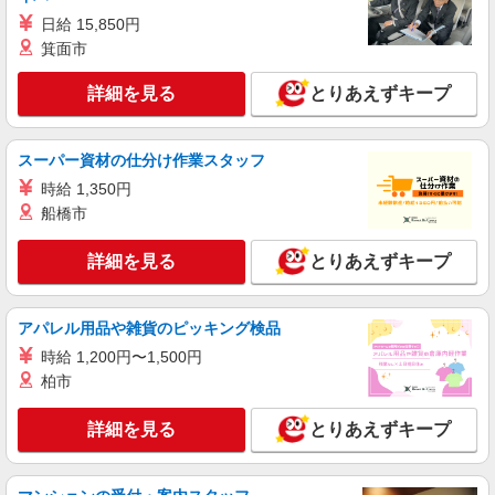
日給 15,850円
詳細を見る
キープ
箕面市
アルバイト
パート
職業紹介
詳細を見る
とりあえずキープ
株式会社フルキャスト東京支社/EA0401G-10A
仕分け シール貼り 倉庫内軽作業 オフィスワー
ク イベントスタッフ等
スーパー資材の仕分け作業スタッフ
時給1600円〜1800円（22:00〜翌5:00の深夜手
時給 1,350円
当で時給UP） ※給与幅は経験・能力による
船橋市
東京都港区
詳細を見る
とりあえずキープ
詳細を見る
キープ
正社員
アパレル用品や雑貨のピッキング検品
東京美装興業株式会社 東京第一支店
時給 1,200円〜1,500円
事務スタッフ
柏市
月給24万円〜30万円 ※経験・能力による 年収
例※32歳、事務歴2年 （1年目）年収3,030,000円
詳細を見る
とりあえずキープ
※月給250,000円 （2年目）年収3,440,000円※月
東京都港区六本木３丁目（請負先）
給260,000円、賞与年2回含む （3年目）年収
3,540,000円※月給260,000円、賞与年2回含む
詳細を見る