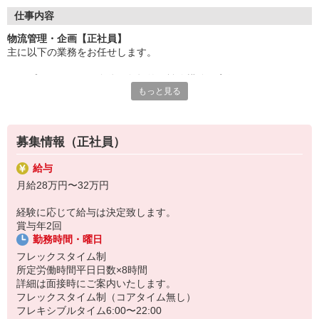
メリハリある勤務体制
HITOWAフードサービスカンパニーでは社員の働きがいと生産性
仕事内容
向上を目的に、コアタイム無しのフレックスタイム制や在宅勤務
物流管理・企画【正社員】
制度を導入しています。基本は出社でチームと密に連携しつつ、
主に以下の業務をお任せします。
事務作業メインの日は在宅制度を利用。メリハリのある働き方で
長期的なキャリア形成を支援する働きやすい環境です！
・サプライチェーン全体の包括的な戦略構築と実行
もっと見る
・物流の企画/提案/実行
・仕入れ商品の市場分析
・価格交渉/問屋との連携
・物流の企画/提案/実行
募集情報（正社員）
・その他事務作業
給与
※すべての業務を一人で担当するのではなく、チームで協力しなが
月給28万円〜32万円
ら進めていただきます。
経験に応じて給与は決定致します。
賞与年2回
勤務時間・曜日
フレックスタイム制
所定労働時間平日日数×8時間
詳細は面接時にご案内いたします。
フレックスタイム制（コアタイム無し）
フレキシブルタイム6:00〜22:00