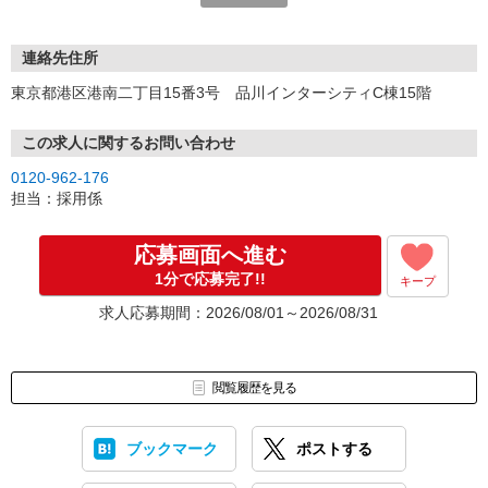
★WEBエントリーは24時間いつでも受付できます。
お電話の際は「イーアイデムを見た」と伝えるとスムーズです。
連絡先住所
面接時には履歴書（写真貼付）をご持参ください。
東京都港区港南二丁目15番3号 品川インターシティC棟15階
この求人に関するお問い合わせ
0120-962-176
担当：採用係
応募画面へ進む
1分で応募完了!!
キープ
求人応募期間：2026/08/01～2026/08/31
閲覧履歴を見る
ブックマーク
ポストする