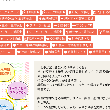
サービスカンパニー
ニングスタッフ
車通勤OK
バイク通勤OK
社宅・寮あり
入社日応
場見学OKまたは説明会あり
未経験歓迎
経験者・有資格者歓迎
主婦・主夫歓迎
フリーター歓迎
学歴不問
ブランクOK
（50代～）活躍中
シニア（60代～）活躍中
ボーナス・賞与あり
昇給
べる・シフト自由
禁煙・分煙
交通費支給
社会保険あり
食事補助
産休・育休取得実績あり
退職金・財形貯蓄制度あり
など）あり
社割・特典あり
制服貸与
研修制度あり
社員登用あ
「食事が楽しみになる時間をつくる」
当社が受託する施設での調理業務を通じて、利用者様
康と笑顔を支えています。
◎30〜50代の男女が多数活躍中。
調理師としての経験を活かし、安定した環境で長く働
職場です。
調理に集中できる環境で、仕込み・調理・盛付けなど
務に専念。
チームで協力しながら、安心・安全な食事を提供しま