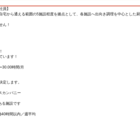
社員】
自宅から通える範囲の5施設程度を拠点として、各施設へ出向き調理を中心とした
せん！
！
ています！
30.00時間/月
決定します。
ビスカンパニー
にある施設です
40時間以内／週平均