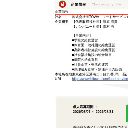
企業情報
社名
株式会社HITOWA フードサービ
企業概要
【代表取締役社長】須原 清貴
【カンパニー社長】嘉村 浩
【事業内容】
■学校の給食運営
■保育園・幼稚園の給食運営
■高齢者福祉施設の給食運営
■社会福祉施設の給食運営
■病院の給食運営
■社員食堂・売店の運営
■調理済み食材・冷凍弁当の販売
本社所在地
東京都港区港南二丁目15番3号 品
URL
https://www.hitowa.com/food-service
求人応募期間 ：
2026/08/07 ～ 2026/08/31
※掲載を終了した求人は閲覧できま