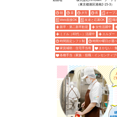
勤務地
株式会社HITOWA フード
（東京都港区港南2-15-3）
朝
昼
夕方
夜
オープ
Web面接OK
友達と応募OK
職
新卒・第二新卒歓迎
女性活躍中
ミドル（40代～）活躍中
エルダー
時間固定シフト制
時間や曜日が選
家賃補助・住宅手当有
まかない・
各種手当（家族・役職・インセンティブ