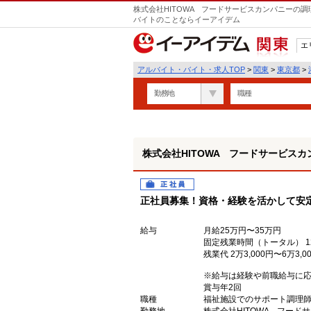
株式会社HITOWA フードサービスカンパニーの調
バイトのことならイーアイデム
エ
関東
アルバイト・バイト・求人TOP
>
関東
>
東京都
>
勤務地
職種
株式会社HITOWA フードサービスカ
正社員
正社員募集！資格・経験を活かして安
給与
月給25万円〜35万円
固定残業時間（トータル） 12.
残業代 2万3,000円〜6万3,0
※給与は経験や前職給与に
賞与年2回
職種
福祉施設でのサポート調理