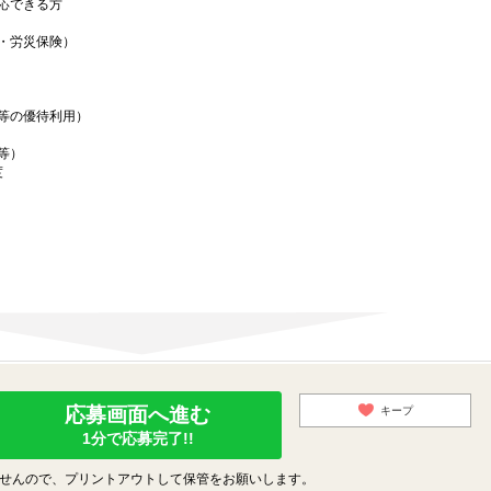
応できる方
・労災保険）
）
等の優待利用）
等）
度
応募画面へ進む
キープ
1分で応募完了!!
せんので、プリントアウトして保管をお願いします。