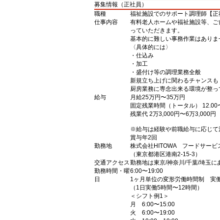
募集情報（正社員）
職種
福祉施設でのサポート調理師【正
仕事内容
有料老人ホームや福祉施設等、ご
っていただきます。
基本的に難しい事務作業はありま
〈具体的には〉
・仕込み
・加工
・盛付け等の調理業務全般
新規立ち上げに関わるチャンスも
厨房業務に専念出来る環境が整っ
給与
月給25万円〜35万円
固定残業時間（トータル） 12.00〜
残業代 2万3,000円〜6万3,000円
※給与は経験や前職給与に応じて
賞与年2回
勤務地
株式会社HITOWA フードサー
（東京都港区港南2-15-3）
交通アクセス
勤務地は東京/神奈川/千葉/埼玉
勤務時間・曜
6:00〜19:00
日
1ヶ月単位の変形労働時間制 実働
（1日実働5時間〜12時間）
＜シフト例1＞
月 6:00〜15:00
火 6:00〜19:00