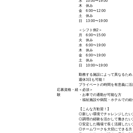
水 10:00〜19:00
木 休み
金 6:00〜12:00
土 休み
日 13:00〜19:00
＜シフト例2＞
月 6:00〜15:00
火 休み
水 6:00〜19:00
木 休み
金 6:00〜19:00
土 休み
日 10:00〜19:00
勤務する施設によって異なるため
週休3日も可能！
プライベートの時間を有意義に活
応募資格・経
＜必須＞
験
・お車での通勤が可能な方
・福祉施設や病院・ホテルでの給
【こんな方歓迎！】
◎新しい環境でチャレンジしたい
◎調理の経験を活かして働きたい
◎安定した職場で長く活躍したい
◎チームワークを大切にできる方