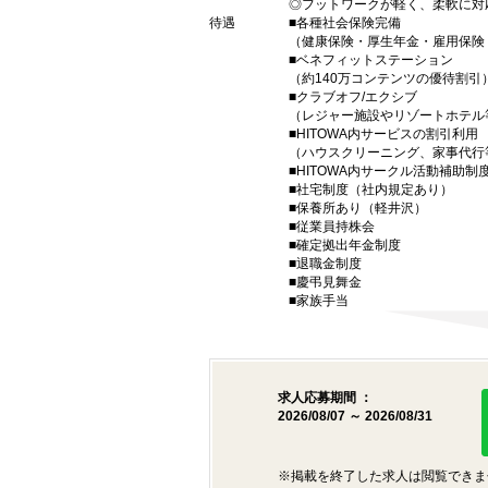
◎フットワークが軽く、柔軟に対
待遇
■各種社会保険完備
（健康保険・厚生年金・雇用保険
■ベネフィットステーション
（約140万コンテンツの優待割引
■クラブオフ/エクシブ
（レジャー施設やリゾートホテル
■HITOWA内サービスの割引利用
（ハウスクリーニング、家事代行
■HITOWA内サークル活動補助制
■社宅制度（社内規定あり）
■保養所あり（軽井沢）
■従業員持株会
■確定拠出年金制度
■退職金制度
■慶弔見舞金
■家族手当
求人応募期間 ：
2026/08/07 ～ 2026/08/31
※掲載を終了した求人は閲覧できま