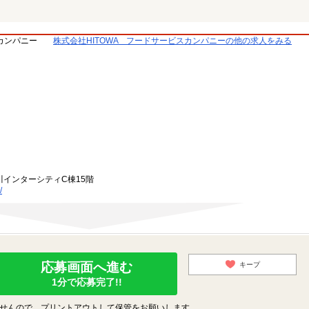
スカンパニー
株式会社HITOWA フードサービスカンパニーの他の求人をみる
川インターシティC棟15階
/
応募画面へ進む
キープ
1分で応募完了!!
せんので、プリントアウトして保管をお願いします。