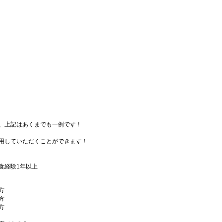
、上記はあくまでも一例です！
用していただくことができます！
食経験1年以上
方
方
方