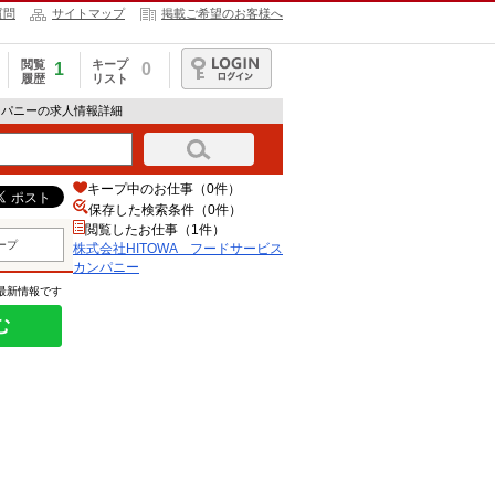
質問
サイトマップ
掲載ご希望のお客様へ
閲覧
キープ
1
0
履歴
リスト
ログイン
カンパニーの求人情報詳細
キープ中のお仕事（0件）
保存した検索条件（
0
件）
閲覧したお仕事（1件）
ープ
株式会社HITOWA フードサービス
カンパニー
の最新情報です
む