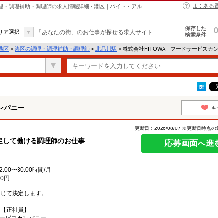
よくある
理・調理補助・調理師の求人情報詳細 - 港区｜バイト・アル
保存した
0
リア選択
「あなたの街」のお仕事が探せる求人サイト
検索条件
港区
>
港区の調理・調理補助・調理師
>
北品川駅
> 株式会社HITOWA フードサービス
ンパニー
キ
更新日：2026/08/07 ※更新日時点
定して働ける調理師のお仕事
応募画面へ進
00〜30.00時間/月
00円
応じて決定します。
師【正社員】