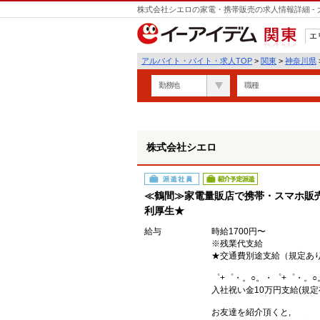
株式会社シエロの家電・携帯販売の求人情報詳細 -
遣
エ
関東
アルバイト・バイト・求人TOP
>
関東
>
神奈川県
勤務地
職種
株式会社シエロ
派遣社員
紹介予定派遣
≪鶴間≫家電量販店で携帯・スマホ販売
利厚生★
給与
時給1700円〜
※残業代支給
★交通費別途支給（規定あ
゜+゜・。○。・゜+゜・。○
入社祝い金10万円支給(規定
お友達を紹介頂くと,