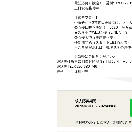
電話応募も歓迎！（受付:10:00〜20:
土日祝も受付中♪
【選考フロー】
①応募から3営業日を目安に、メール
②面接日時を決定！「0120」から
★スマホでWEB面接（LINEなど
③面接実施（履歴書不要）
④勤務開始（スタート日は応相談）
※ご希望があれば、職場見学の調整
お気軽にご応募ください♪
連絡先住所
東京都渋谷区渋谷3丁目15-4 Monost
連絡先TEL
0120-980-746
担当
採用担当
求人応募期間 ：
2026/08/07 ～ 2026/08/31
※掲載を終了した求人は閲覧できま