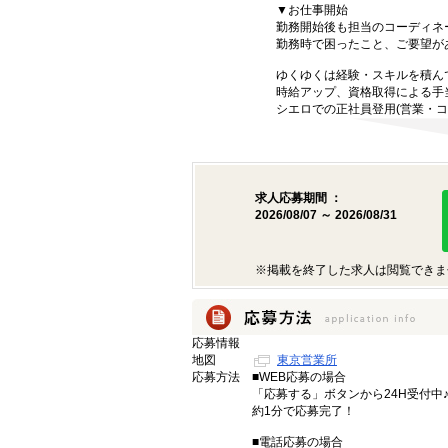
▼お仕事開始
勤務開始後も担当のコーディネ
勤務時で困ったこと、ご要望が
ゆくゆくは経験・スキルを積ん
時給アップ、資格取得による手
シエロでの正社員登用(営業・コ
求人応募期間 ：
2026/08/07 ～ 2026/08/31
※掲載を終了した求人は閲覧できま
応募情報
地図
東京営業所
応募方法
■WEB応募の場合
「応募する」ボタンから24H受付中
約1分で応募完了！
■電話応募の場合