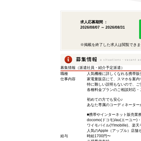
求人応募期間 ：
2026/08/07 ～ 2026/08/31
※掲載を終了した求人は閲覧できま
募集情報（派遣社員・紹介予定派遣）
職種
人気機種に詳しくなれる携帯販売【s
仕事内容
家電量販店にて、スマホを案内
特に難しい説明もないので、ご
各種料金プランのご相談対応・
初めての方でも安心♪
あなた専属のコーディネーター
■携帯やインターネット販売業
docomo(ドコモ)/au(エーユー
ワイモバイル(Y!mobille)
人気のApple（アップル）店
給与
時給1700円〜