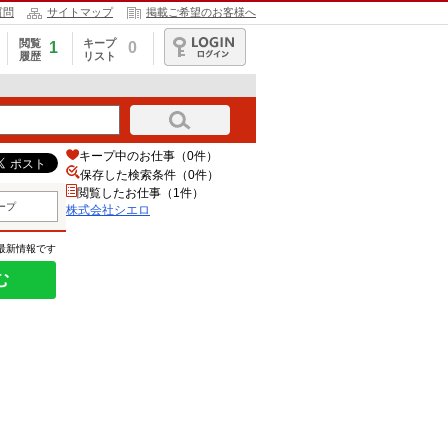
質問
サイトマップ
掲載ご希望のお客様へ
閲覧
キープ
1
0
履歴
リスト
ログイン
キープ中のお仕事（0件）
保存した検索条件（
0
件）
閲覧したお仕事（1件）
ープ
株式会社シエロ
の最新情報です
む