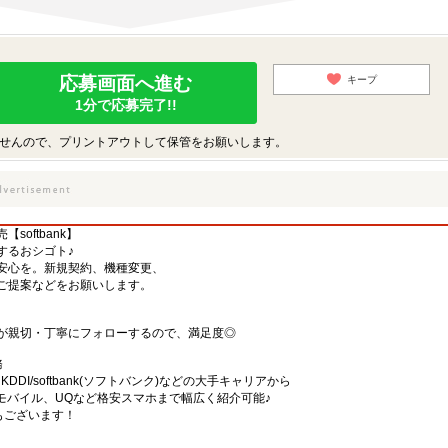
応募画面へ進む
キープ
1分で応募完了!!
せんので、プリントアウトして保管をお願いします。
oftbank】
するおシゴト♪
安心を。新規契約、機種変更、
ご提案などをお願いします。
が親切・丁寧にフォローするので、満足度◎
務
)・KDDI/softbank(ソフトバンク)などの大手キャリアから
、楽天モバイル、UQなど格安スマホまで幅広く紹介可能♪
舗もございます！