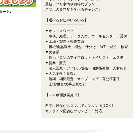
最新アプリ事情やお得なプラン、
スマホの裏ワザを学べるチャンス♪
タート♪
【選べるお仕事いろいろ】
￣￣￣￣￣￣￣￣￣￣￣
▼オフィスワーク
事務、経理、データ入力、コールセンター、受付
▼工場・製造・軽作業系
機械/食品製造・梱包・仕分け・加工・組立・検査
▼美容系
眉毛サロンのアイブロウ・ネイリスト・エステ
▼営業・販売
法人営業・アパレル販売・個別指導塾・人材紹介
▼人気案件も多数♪
短期・期間限定・オープニング・官公庁案件
上場/優良/大手企業など
【スマホ面接実施中】
￣￣￣￣￣￣￣￣￣
自宅に居ながらスマホでカンタン面接OK！
オンライン面談なのでスピード対応。