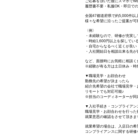
ご応募を頂いた後にスマホでW
履歴書不要・私服OK・即日で
全国47都道府県で約5,000
様々な希望に沿ったご提案が可
〈例〉
・未経験なので、研修が充実し
・時給1,600円以上を探してい
・自宅からなるべく近くが良い
・入社開始日を相談出来る先が
など、面接時にお気軽に相談く
※経験が有る方は土日休み・時
▼職場見学・お顔合わせ
勤務先の希望が決まったら
紹介先希望の会社で職場見学・
リモートでも対応可能♪
※担当のコーディネーターが同
▼入社手続き・コンプライアン
職場見学・お顔合わせを行った
就業意思の確認をさせて頂きま
就業希望の場合は、入店日の希
コンプライアンスに関する研修