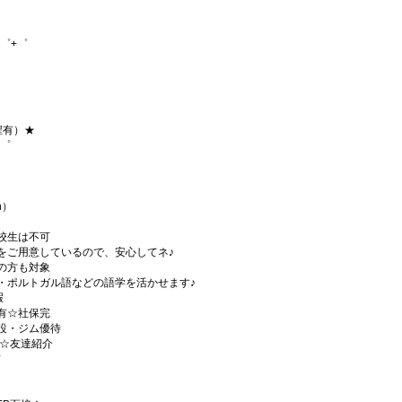
゜+゜
程有）★
+゜
h）
校生は不可
をご用意しているので、安心してネ♪
の方も対象
・ポルトガル語などの語学を活かせます♪
暇
有☆社保完
設・ジム優待
)☆友達紹介
有