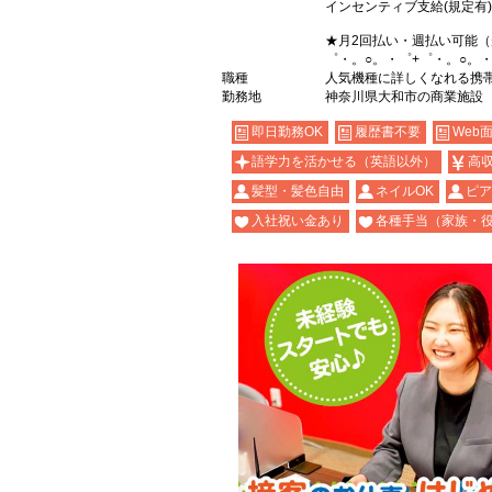
インセンティブ支給(規定有)
★月2回払い・週払い可能
゜・。○。・゜+゜・。○。・
職種
人気機種に詳しくなれる携帯販売
勤務地
神奈川県大和市の商業施設
即日勤務OK
履歴書不要
Web
語学力を活かせる（英語以外）
高
髪型・髪色自由
ネイルOK
ピア
入社祝い金あり
各種手当（家族・