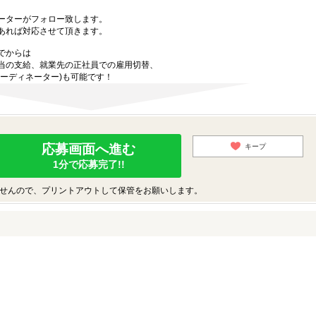
ーターがフォロー致します。
あれば対応させて頂きます。
でからは
当の支給、就業先の正社員での雇用切替、
ーディネーター)も可能です！
応募画面へ進む
キープ
1分で応募完了!!
せんので、プリントアウトして保管をお願いします。
♪