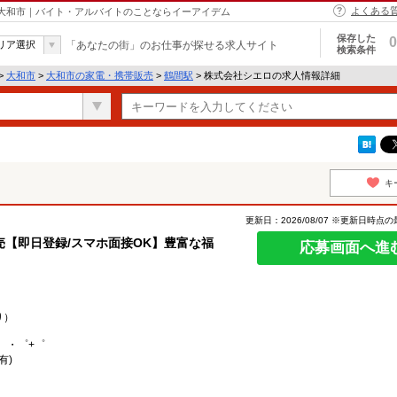
よくある
 大和市｜バイト・アルバイトのことならイーアイデム
保存した
0
リア選択
「あなたの街」のお仕事が探せる求人サイト
検索条件
>
大和市
>
大和市の家電・携帯販売
>
鶴間駅
> 株式会社シエロの求人情報詳細
キ
更新日：2026/08/07 ※更新日時点
【即日登録/スマホ面接OK】豊富な福
応募画面へ進
り）
。・゜+゜
有)