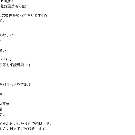
EB面接！
の登録面接も可能
件以上の案件を扱っておりますので、
能。
て欲しい
る
良い
ださい♪
短等も相談可能です
お顔合わせを実施！
席
ス研修
後
す。
望をお伺いしたうえで調整可能。
を入店日までに実施致します。