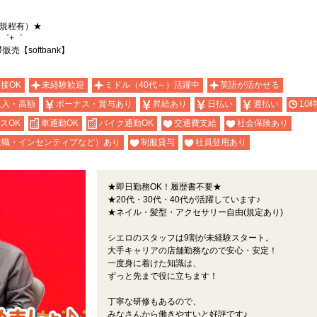
（規程有）★
゜+゜
【softbank】
面接OK
未経験歓迎
ミドル（40代～）活躍中
英語が活かせる
収入・高額
ボーナス・賞与あり
昇給あり
日払い
週払い
10
スOK
車通勤OK
バイク通勤OK
交通費支給
社会保険あり
役職・インセンティブなど）あり
制服貸与
社員登用あり
★即日勤務OK！履歴書不要★
★20代・30代・40代が活躍しています♪
★ネイル・髪型・アクセサリー自由(規定あり)
シエロのスタッフは9割が未経験スタート。
大手キャリアの店舗勤務なので安心・安定！
一度身に着けた知識は、
ずっと先まで役に立ちます！
丁寧な研修もあるので、
みなさんから働きやすいと好評です♪