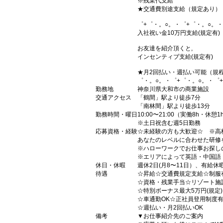
※残業代支給
★交通費別途支給（規定あり）
゜+゜・。○。・゜+゜・。○。・
入社祝い金10万円支給(規定有)
お友達を紹介頂くと,
インセンティブ支給(規定有)
★月2回払い・週払い可能（規
゜・。○。・゜+゜・。○。・゜
勤務地
神奈川県大和市の商業施設
交通アクセス
「鶴間」駅より徒歩7分
「南林間」駅より徒歩13分
勤務時間・曜日
10:00〜21:00（実働8h・休憩1
※土日祝含む週5日勤務
応募資格・経験
☆未経験の方も大歓迎☆ ※高
あなたのレベルに合わせた研修
※ハローワークでお仕事お探し
※エリアによって英語・中国語
休日・休暇
週休2日(月8〜11日）、有給休
待遇
☆昇給☆交通費規定支給☆制服
☆資格・残業手当☆リゾート施
☆特別ボーナス最大5万円(規定
☆車通勤OK☆正社員登用制度
☆週払い・月2回払いOK
備考
▼お仕事紹介先のご案内