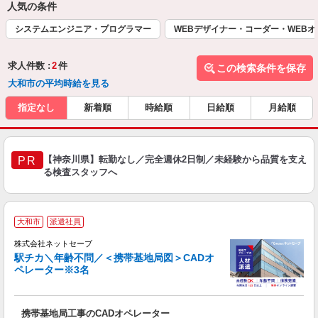
人気の条件
システムエンジニア・プログラマー
WEBデザイナー・コーダー・WEB
求人件数 :
2
件
この検索条件を保存
大和市の平均時給を見る
指定なし
新着順
時給順
日給順
月給順
【神奈川県】転勤なし／完全週休2日制／未経験から品質を支え
PR
る検査スタッフへ
大和市
派遣社員
株式会社ネットセーブ
駅チカ＼年齢不問／＜携帯基地局図＞CADオ
ペレーター※3名
で
す
携帯基地局工事のCADオペレーター
W