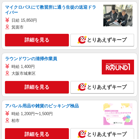
マイクロバスにて教習所に通う生徒の送迎ドラ
イバー
日給 15,850円
箕面市
詳細を見る
とりあえずキープ
ラウンドワンの清掃作業員
時給 1,400円
大阪市城東区
詳細を見る
とりあえずキープ
アパレル用品や雑貨のピッキング検品
時給 1,200円〜1,500円
柏市
詳細を見る
とりあえずキープ