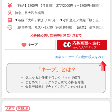
格
【時給】1700円 【月収例】 27万2000円（＝1700円×8
歓
神奈川県大和市福田
～
日
▼各線「大和」駅より車8分 ▼小田急江ノ島線「桜ヶ丘」駅より
上
通
【勤務時間】 8:30〜17:30（休憩1時間） 【残業】 基本的には
得
応募締め切り2026/09/30 23:59まで
応募画面へ進む
キープ
かんたん3ステップ！
㈱ネットセーブ
の他の求人をみる
「キープ」とは？
気になるお仕事をワンクリックで保存
まとめてチェック＆まとめて応募も可能
会員登録無しで今すぐご利用いただけます
大和市
派遣社員