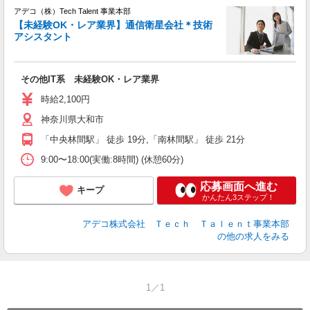
アデコ（株）Tech Talent 事業本部
【未経験OK・レア業界】通信衛星会社＊技術
アシスタント
エ
エ
その他IT系 未経験OK・レア業界
未
時給2,100円
神奈川県大和市
「中央林間駅」 徒歩 19分,「南林間駅」 徒歩 21分
9:00〜18:00(実働:8時間) (休憩60分)
応募画面へ進む
キープ
かんたん3ステップ！
アデコ株式会社 Ｔｅｃｈ Ｔａｌｅｎｔ事業本部
の他の求人をみる
1／1