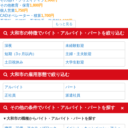
その他IT・クリエイティブ
1,900円
その他教育・保育
1,800円
個人営業
1,750円
CADオペレーター・積算
1,700円
看護師・保健師・看護助手・助産師
1,630円
もっと見る
配送・配達ドライバー
1,606円
中型（2t・4t）ドライバー
1,600円
大和市の特徴でバイト・アルバイト・パートを絞り込む
ルートセールス
1,600円
家電・携帯販売
1,589円
深夜
未経験歓迎
大和市の他の職種の平均時給を見る
短期（3ヶ月以内）
主婦・主夫歓迎
土日祝休み
大学生歓迎
大和市の雇用形態で絞り込む
アルバイト
パート
正社員
派遣社員
その他の条件でバイト・アルバイト・パートを探す
大和市の職種からバイト・アルバイト・パートを探す