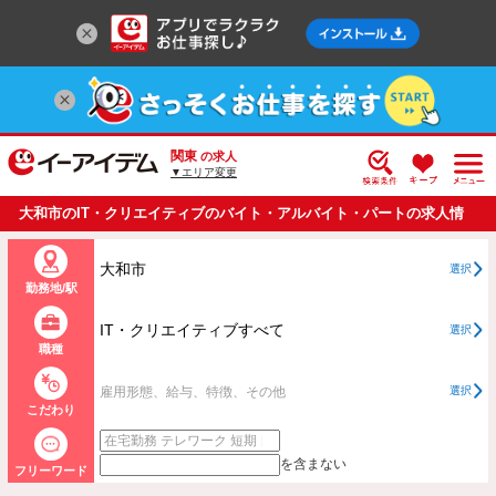
関東
の求人
▼エリア変更
大和市のIT・クリエイティブのバイト・アルバイト・パートの求人情
報一覧
大和市
選択
勤務地/駅
IT・クリエイティブすべて
選択
職種
雇用形態、給与、特徴、その他
選択
こだわり
を含まない
フリーワード