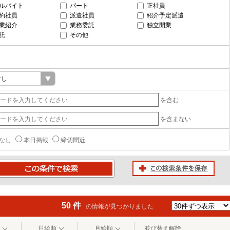
ルバイト
パート
正社員
約社員
派遣社員
紹介予定派遣
業紹介
業務委託
独立開業
託
その他
を含む
を含まない
なし
本日掲載
締切間近
この検索条件を保存
条件で検索
50 件
の情報が見つかりました
日給順
月給順
並び替え解除