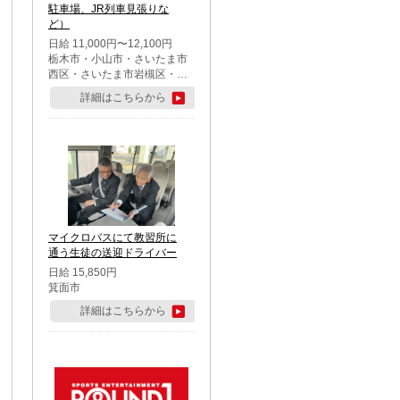
駐車場、JR列車見張りな
ど）
日給 11,000円〜12,100円
栃木市・小山市・さいたま市
西区・さいたま市岩槻区・久
喜市・蓮田市
詳細はこちらから
マイクロバスにて教習所に
通う生徒の送迎ドライバー
日給 15,850円
箕面市
詳細はこちらから