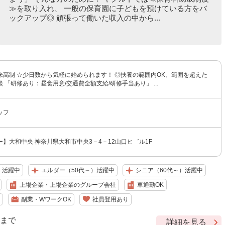
≫を取り入れ、 一般の保育園に子どもを預けている方をバ
ックアップ◎ 頑張って働いた収入の中から...
来高制 ☆少日数から気軽に始められます！ ◎扶養の範囲内OK、範囲を超えた
 「研修あり：昼食用意/交通費全額支給/研修手当あり」 ...
ッフ
】大和中央 神奈川県大和市中央3－4－12山口ヒ゛ル1F
）活躍中
エルダー（50代～）活躍中
シニア（60代～）活躍中
上場企業・上場企業のグループ会社
車通勤OK
副業・WワークOK
社員登用あり
9 まで
詳細を見る