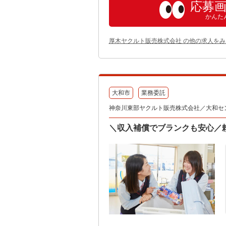
応募
かんた
厚木ヤクルト販売株式会社 の他の求人をみ
大和市
業務委託
神奈川東部ヤクルト販売株式会社／大和セ
＼収入補償でブランクも安心／