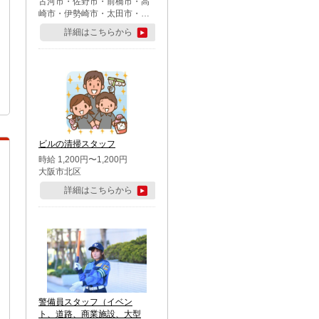
古河市・佐野市・前橋市・高
崎市・伊勢崎市・太田市・館
林市・藤岡市・大泉町・さい
詳細はこちらから
たま市北区・川越市・熊谷
市・行田市・秩父市・所沢
市・飯能市・東松山市・坂戸
市・鶴ケ島市・千葉市中央
区・市川市・松戸市・習志野
市・柏市・流山市・八千代
市・足立区・江戸川区・八王
子市・町田市
ビルの清掃スタッフ
時給 1,200円〜1,200円
大阪市北区
詳細はこちらから
警備員スタッフ（イベン
ト、道路、商業施設、大型