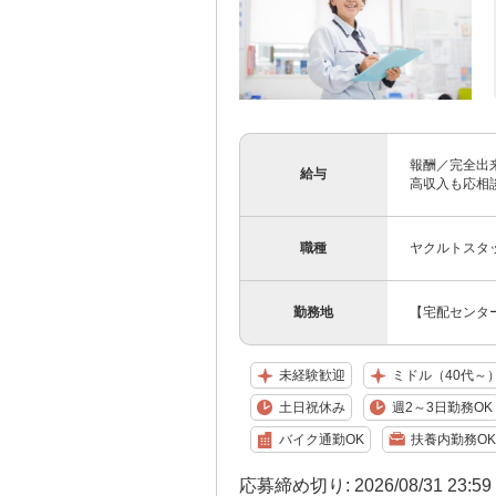
報酬／完全出
給与
高収入も応相談
職種
ヤクルトスタ
勤務地
【宅配センター
未経験歓迎
ミドル（40代～
土日祝休み
週2～3日勤務OK
バイク通勤OK
扶養内勤務OK
応募締め切り: 2026/08/31 23:5