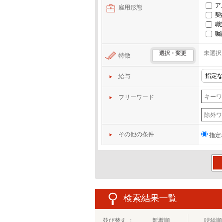
ア
雇用形態
契
職
嘱
未選択
選択・変更
特徴
給与
フリーワード
その他の条件
指定
この
検索結果一覧
並び替え ：
新着順
時給順