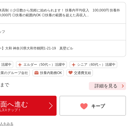
高制 ☆少日数から気軽に始められます！ 扶養内平均収入 100,000円 扶養外
,000円 ◎扶養の範囲内OK ◎扶養の範囲を超えた高収入...
ッフ
】大和 神奈川県大和市鶴間1-21-19 真壁ビル
）活躍中
エルダー（50代～）活躍中
シニア（60代～）活躍中
企業のグループ会社
扶養内勤務OK
交通費支給
9 まで
詳細を見る
画面へ進む
キープ
ん3ステップ！
人をみる