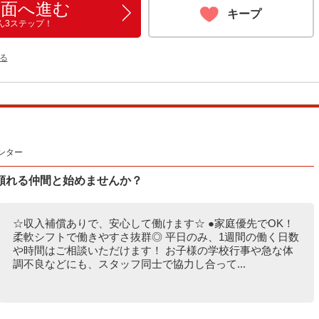
画面へ進む
キープ
ん3ステップ！
る
ンター
頼れる仲間と始めませんか？
☆収入補償ありで、安心して働けます☆ ●家庭優先でOK！
柔軟シフトで働きやすさ抜群◎ 平日のみ、1週間の働く日数
や時間はご相談いただけます！ お子様の学校行事や急な体
調不良などにも、スタッフ同士で協力し合って...