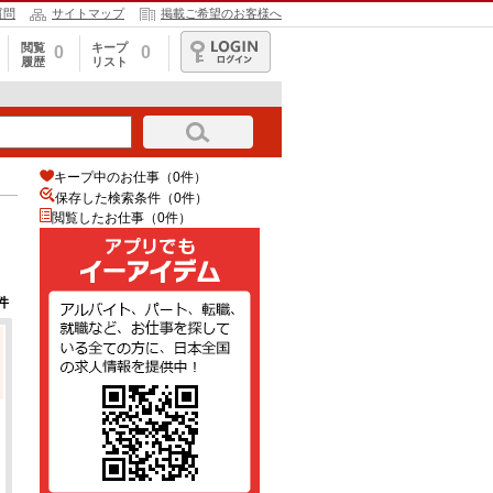
質問
サイトマップ
掲載ご希望のお客様へ
閲覧
キープ
0
0
履歴
リスト
ログイン
キープ中のお仕事（0件）
保存した検索条件（
0
件）
閲覧したお仕事（0件）
件