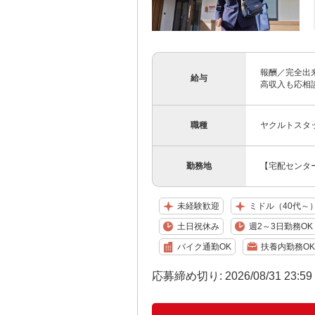
報酬／完全出
給与
高収入も応相談
職種
ヤクルトスタ
勤務地
【宅配センター
未経験歓迎
ミドル（40代～
土日祝休み
週2～3日勤務OK
バイク通勤OK
扶養内勤務OK
応募締め切り: 2026/08/31 23:5