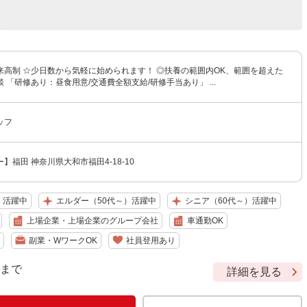
来高制 ☆少日数から気軽に始められます！ ◎扶養の範囲内OK、範囲を超えた
 「研修あり：昼食用意/交通費全額支給/研修手当あり」 ...
ッフ
】福田 神奈川県大和市福田4-18-10
）活躍中
エルダー（50代～）活躍中
シニア（60代～）活躍中
上場企業・上場企業のグループ会社
車通勤OK
副業・WワークOK
社員登用あり
9 まで
詳細を見る