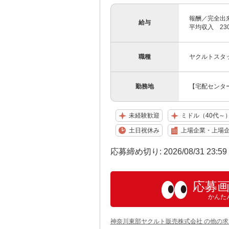
報酬／完全出来
給与
平均収入 230
職種
ヤクルトスタ
勤務地
【宅配センター
未経験歓迎
ミドル（40代～
土日祝休み
上場企業・上場
応募締め切り: 2026/08/31 23:5
応募
かんた
神奈川東部ヤクルト販売株式会社 の他の求