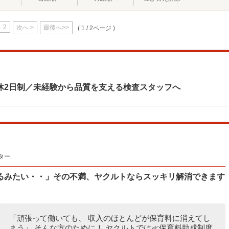
2
次へ >
最後へ>>
( 1 / 2ページ )
休2日制／未経験から品質を支える検査スタッフへ
ター
るみたい・・」その不満、ヤクルトならスッキリ解消できます
「頑張って働いても、 収入のほとんどが保育料に消えてし
まう」 そんな方のために！ ヤクルトでは≪保育料助成制度