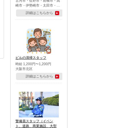
古河市・佐野市・前橋市・高
崎市・伊勢崎市・太田市・館
林市・藤岡市・大泉町・さい
詳細はこちらから
たま市北区・川越市・熊谷
市・行田市・秩父市・所沢
市・飯能市・東松山市・坂戸
市・鶴ケ島市・千葉市中央
区・市川市・松戸市・習志野
市・柏市・流山市・八千代
市・足立区・江戸川区・八王
子市・町田市
ビルの清掃スタッフ
時給 1,200円〜1,200円
大阪市北区
詳細はこちらから
警備員スタッフ（イベン
ト、道路、商業施設、大型