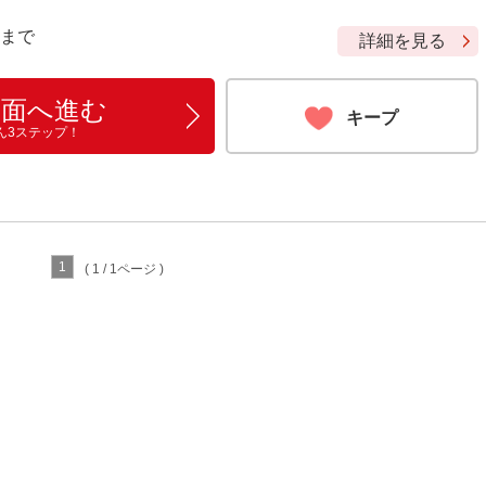
9 まで
詳細を見る
画面へ進む
キープ
ん3ステップ！
1
( 1 / 1ページ )