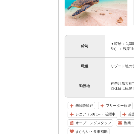
▼時給： 1,3
給与
8h）＋ 残業1
職種
リゾート地の
神奈川県大和
勤務地
◎休日は観光し
未経験歓迎
フリーター歓迎
シニア（60代～）活躍中
英
オープニングスタッフ
副業・
まかない・食事補助