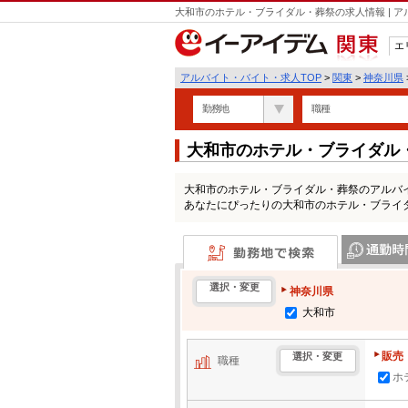
大和市のホテル・ブライダル・葬祭の求人情報 | 
エ
関東
アルバイト・バイト・求人TOP
>
関東
>
神奈川県
勤務地
職種
大和市のホテル・ブライダル
大和市のホテル・ブライダル・葬祭のアルバ
あなたにぴったりの大和市のホテル・ブライ
勤務地で検索
通勤時間・区
選択・変更
神奈川県
大和市
販売
選択・変更
職種
ホ