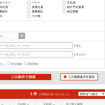
ルバイト
パート
正社員
約社員
派遣社員
紹介予定派遣
業紹介
業務委託
独立開業
託
その他
を含む
を含まない
なし
本日掲載
締切間近
この検索条件を保存
条件で検索
1 件
の情報が見つかりました
日給順
月給順
並び替え解除