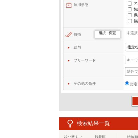
ア
雇用形態
契
職
嘱
未選択
選択・変更
特徴
給与
フリーワード
その他の条件
指定
この
検索結果一覧
並び替え ：
新着順
時給順