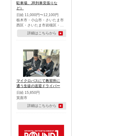
駐車場、JR列車見張りな
ど）
日給 11,000円〜12,100円
栃木市・小山市・さいたま市
西区・さいたま市岩槻区・久
喜市・蓮田市
詳細はこちらから
マイクロバスにて教習所に
通う生徒の送迎ドライバー
日給 15,850円
箕面市
詳細はこちらから