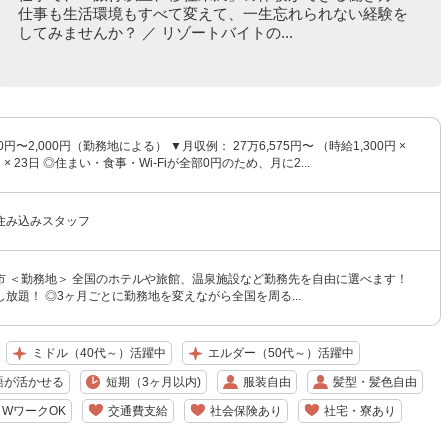
仕事も生活環境もすべて変えて、一生忘れられない経験を
してみませんか？ ／ リゾートバイトの...
00円〜2,000円（勤務地による） ▼月収例： 27万6,575円〜 （時給1,300円 ×
h × 23日 ◎住まい・食事・Wi-Fiが全部0円のため、月に2...
住み込みスタッフ
市 ＜勤務地＞ 全国のホテルや旅館、温泉施設など勤務先を自由に選べます！
放題！ ◎3ヶ月ごとに勤務地を変えながら全国を周る...
ミドル（40代～）活躍中
エルダー（50代～）活躍中
語が活かせる
短期（3ヶ月以内)
服装自由
髪型・髪色自由
WワークOK
交通費支給
社会保険あり
社宅・寮あり