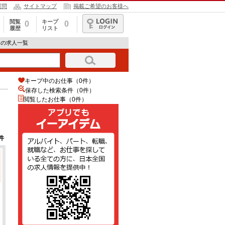
質問
サイトマップ
掲載ご希望のお客様へ
閲覧
キープ
0
0
履歴
リスト
ログイン
トの求人一覧
キープ中のお仕事（0件）
保存した検索条件（
0
件）
閲覧したお仕事（0件）
件