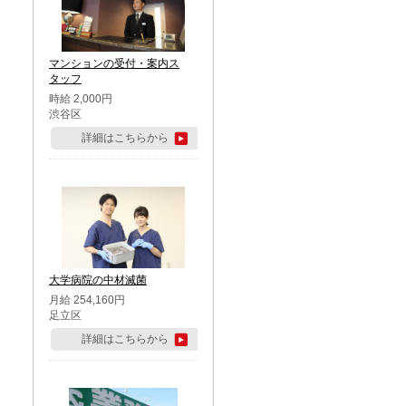
マンションの受付・案内ス
タッフ
時給 2,000円
渋谷区
詳細はこちらから
大学病院の中材滅菌
月給 254,160円
足立区
詳細はこちらから