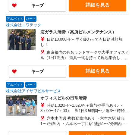
＋賞与年2回） ［2］日常清掃 月給22万円〜 月
ンション 各現場へは直行直帰OK！※転居を伴う
詳細を見る
キープ
収例24.6万円（入社1年/未経験/基本給22万円＋残
転勤はありません。 ［2］東京都内各地にあり！
業手当2.6万円※月20時間） 年収例339.2万円（上
新宿区周辺エリア ・新宿区西新宿2丁目 ・新宿区
記月収例24.6万円＋賞与年2回） ※残業代はしっ
西新宿8丁目 ・新宿区大久保3丁目 ・新宿区西新
アルバイト
パート
かり支給いたします
宿6丁目 千代田区周辺エリア ・千代田区外神田3
株式会社ニワテック
丁目 ・千代田区神田駿河台2丁目 ・千代田区西神
窓ガラス清掃（高所ビルメンテナンス）
田3丁目 ・千代田区二番町4丁目 ・千代田区麹町5
日給10,000円〜 早く終わっても日給減額無
丁目 ・千代田区麹町1丁目 ・千代田区一番町 港区
し！
周辺エリア ・港区三田1丁目 ・港区芝浦3丁目 ・
港区赤坂8丁目 文京区（飯田橋）周辺エリア ・文
東京都内の有名ランドマークや大手オフィスビ
京区後楽2丁目 台東区周辺エリア ・台東区北上野
ル（1日1箇所） 道具一式を持って現地集合し、終
1丁目 品川区周辺エリア ・品川区西品川1丁目 中
了後はその場で解散（直行直帰） ★本社（四谷三
央区周辺エリア ・中央区日本橋2丁目 ※すべて駅
栄町）に集合し、車で移動する場合もあり
詳細を見る
キープ
から徒歩圏内です！ ※現場状況により、配属現場
が上記と異なる場合がございます。
アルバイト
パート
株式会社アイザワビルサービス
オフィスビルの日常清掃
時給1,320円〜1,520円＋賞与や手当あり♪ ＜
8：00〜17：00＞ ※1日3.5時間〜／週3〜 時給
1,320円 年収例：2,162,640円 ※月収162,720円
六本木周辺 複数勤務地あり ・六本木駅 徒歩
（月収例参照）+賞与105,000円×年2回 ＜17：
1〜7分圏内 ・六本木一丁目駅 徒歩1〜7分圏内 ・
00〜21：00＞ ※1日3時間〜／週5〜 時給1,420円
広尾駅 徒歩8分 など
年収例：1,290,640円 ※月収96,720円（月収例参