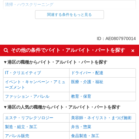
清掃・ハウスクリーニング
関連する条件をもっと見る
同じ雇用形態から泉岳寺駅の求人を探す
アルバイト
パート
同じ特徴から泉岳寺駅の求人を探す
ID：AE0807970014
入社日応相談
Web面接OK
その他の条件でバイト・アルバイト・パートを探す
未経験歓迎
経験者・有資格者歓迎
港区の職種からバイト・アルバイト・パートを探す
女性活躍中
主婦・主夫歓迎
IT・クリエイティブ
ドライバー・配達
学歴不問
ブランクOK
イベント・キャンペーン・アミュ
医療・介護・福祉
ミドル（40代～）活躍中
エルダー（50代～）活躍中
ーズメント
シニア（60代～）活躍中
高収入・高額
ファッション・アパレル
教育・保育
禁煙・分煙
駅直結・駅チカ
港区の人気の職種からバイト・アルバイト・パートを探す
上場企業・上場企業のグループ会
残業ほぼなし
社
エステ・リフレクソロジー
美容師・ネイリスト・まつげ施術
転勤なし
交通費支給
製造・組立・加工
弁当・惣菜
社会保険あり
社割・特典あり
アパレル販売
食品製造・加工