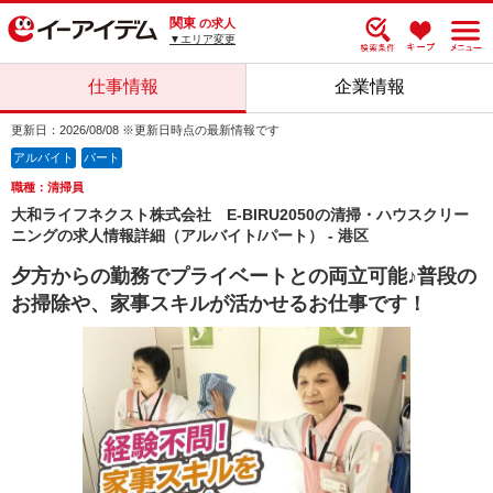
関東
の求人
▼エリア変更
仕事情報
企業情報
更新日：2026/08/08 ※更新日時点の最新情報です
アルバイト
パート
職種：清掃員
大和ライフネクスト株式会社 E-BIRU2050の清掃・ハウスクリー
ニングの求人情報詳細（アルバイト/パート） - 港区
夕方からの勤務でプライベートとの両立可能♪普段の
お掃除や、家事スキルが活かせるお仕事です！