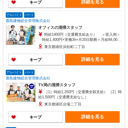
詳細を見る
キープ
照）+賞与65,000円×年2回 ＜6：00〜8：00＞月〜
金または月水金 固定の週3〜 時給1,520円 年収
例：968,560円 ※月収69,880円（月収例参照）+賞
アルバイト
パート
与65,000円×年2回
鹿島建物総合管理株式会社
オフィスの清掃スタッフ
時給1400円（交通費支給あり） ＜収入例＞
時給1,400円×実働3h×月20日勤務＝月給84,000
円
東京都港区浜松町二丁目
詳細を見る
キープ
アルバイト
パート
鹿島建物総合管理株式会社
TV局の清掃スタッフ
［1］時給1,250円（交通費全額支給） ［2］時
給1,500円（交通費支給なし）
東京都港区台場二丁目
詳細を見る
キープ