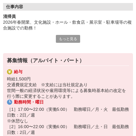
当社では、ほとんどのスタッフが未経験で入社。入社後は座学や
現場での実務研修はもちろん、独り立ち後もすぐに相談できる体
仕事内容
制が整っています。
清掃員
2026年春開業、文化施設・ホール・飲食店・展示室・駐車場等の複
◆従業員も自信をもっておすすめできる会社です！
合施設での勤務！
◎毎年100件以上の従業員紹介実績あり！
〜従業員紹介とは？〜
もっと見る
・共有スペースの清掃（掃除機）
入社後に知人友人家族などをご紹介いただく制度で、
・トイレ清掃（ブラシ・スポンジなど）
人から人へ、大和ライフネクストの輪が広がっています！
・共有スペースのごみ回収
・バキューム清掃（専用部・共用部）
募集情報（アルバイト・パート）
・事務作業（報告書作成など）
給与
時給1,500円
交通費規定支給 ※支給には当社規定あり
世間一般の経済状況や雇用環境等による募集時基本給の改定を
行う際に変更することがあります。
勤務時間・曜日
［1］17:00〜22:00（実働5:00） 勤務曜日／月・火 最低勤務
日数：2日／週
※休憩なし
［2］16:00〜22:00（実働6:00） 勤務曜日／土・日 最低勤務
日数：2日／週