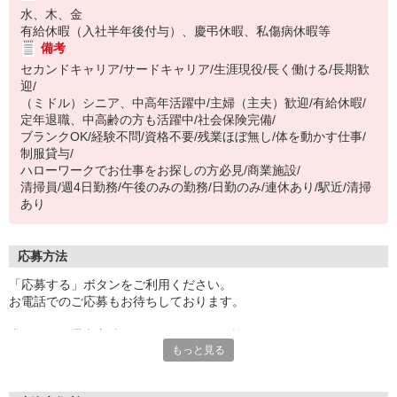
水、木、金
有給休暇（入社半年後付与）、慶弔休暇、私傷病休暇等
備考
セカンドキャリア/サードキャリア/生涯現役/長く働ける/長期歓
迎/
（ミドル）シニア、中高年活躍中/主婦（主夫）歓迎/有給休暇/
定年退職、中高齢の方も活躍中/社会保険完備/
ブランクOK/経験不問/資格不要/残業ほぼ無し/体を動かす仕事/
制服貸与/
ハローワークでお仕事をお探しの方必見/商業施設/
清掃員/週4日勤務/午後のみの勤務/日勤のみ/連休あり/駅近/清掃
あり
応募方法
「応募する」ボタンをご利用ください。
お電話でのご応募もお待ちしております。
求人により選考方法が異なりますので、詳細につきましては、
もっと見る
ご応募後にお電話かメールにて丁寧にご案内します。
2〜3営業日以内にご連絡差し上げますので、今しばらくお待ちくだ
さい！