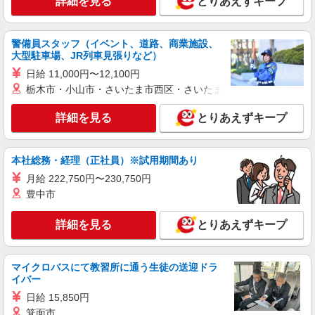
詳細を見る
とりあえずキープ
詳細を見る
キープ
警備員スタッフ（イベント、道路、商業施設、
パート
大型駐車場、JR列車見張りなど）
銀泉ビルパートナーズ株式会社（お仕事No.61）
日給 11,000円〜12,100円
オフィスビル清掃スタッフ
栃木市・小山市・さいたま市西区・さいたま市岩槻区・久喜市・
時給1500円 ※残業なし
詳細を見る
とりあえずキープ
東京都港区西新橋1
詳細を見る
キープ
本社総務・経理（正社員）※試用期間あり
月給 222,750円〜230,750円
アルバイト
契約社員
豊中市
株式会社日経サービス
施設清掃スタッフ 東京大学医科学研究所附属
詳細を見る
とりあえずキープ
病院
時給1,320円 + 交通費全額支給
東京大学医科学研究所附属病院 （東京都港区
マイクロバスにて教習所に通う生徒の送迎ドラ
白金台4-6-1）
イバー
日給 15,850円
詳細を見る
キープ
箕面市