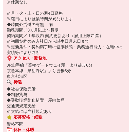
※休憩なし
※月・火・土・日の週4日勤務
※曜日により就業時間が異なります
◆時間外労働の有無 有
勤務期間／3ヵ月以上〜長期
契約期間／１年以内 契約更新あり（雇用上限71歳）
※初回契約のみ入社日から誕生日月末日まで
※更新条件：契約満了時の健康状態・業務遂行能力・在籍中の
実績等により判断
アクセス・勤務地
JR山手線「高輪ゲートウェイ駅」より徒歩6分
京急本線「泉岳寺駅」より徒歩3分
東京都港区
待遇
◆社会保険完備
◆制服貸与
◆受動喫煙防止措置：屋内禁煙
交通費規定支給
※支給には当社規定あり
応募資格・経験
資格不問
休日・休暇