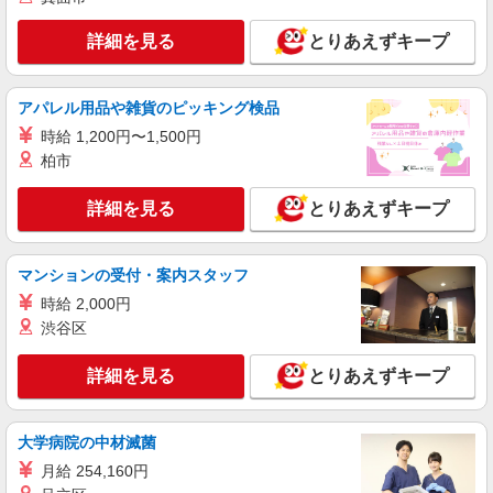
業務委託
詳細を見る
とりあえずキープ
株式会社太陽ビルマネージメント
分譲マンション清掃スタッフ
アパレル用品や雑貨のピッキング検品
（報酬）月額156,800円＋交通費相当額全額
時給 1,200円〜1,500円
東京都港区南麻布４丁目周辺
柏市
詳細を見る
キープ
詳細を見る
とりあえずキープ
業務委託
株式会社太陽ビルマネージメント
マンションの受付・案内スタッフ
分譲マンション清掃スタッフ
時給 2,000円
（報酬）月額118,620円＋交通費相当額全額
渋谷区
東京都港区芝大門１丁目周辺
詳細を見る
とりあえずキープ
詳細を見る
キープ
大学病院の中材滅菌
正社員
株式会社リジョイスカンパニー（120101）
月給 254,160円
総合病院の清掃