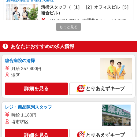
清掃スタッフ（［1］ ［2］オフィスビル［3］
複合ビル）
［1］時給1,400円（交通費あり） ［2］時給
1,250円（交通費あり）、時給1,400円（交通費な
もっと見る
し） ［3］時給1,250円（交通費あり）、時給
東京都 ［1］港区 ［2］文京区 ［3］江東区
1,400円（交通費なし）
あなたにおすすめの求人情報
詳細を見る
キープ
総合病院の清掃
正社員
株式会社トービ
月給 257,400円
オフィスビルの清掃スタッフ
港区
日給11,200円 月収例：246,400円（22日勤務／
月）
詳細を見る
とりあえずキープ
東京都港区
レジ・商品陳列スタッフ
詳細を見る
キープ
時給 1,180円
堺市堺区
アルバイト
パート
株式会社トービ
詳細を見る
とりあえずキープ
オフィスビルの清掃スタッフ