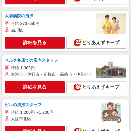
時給1,350円
東京都港区内の大手オフィスビル
大学病院の清掃
月給 273,650円
詳細を見る
キープ
品川区
アルバイト
パート
詳細を見る
とりあえずキープ
株式会社トービ
オフィスビルの清掃スタッフ
ベルク各店での店内スタッフ
時給1,550円 ＜月収例＞119,350円（月22日勤
務の場合）
時給 1,065円
東京都港区赤坂
古河市・佐野市・前橋市・高崎市・伊勢崎市・太田市・館林市・
詳細を見る
キープ
詳細を見る
とりあえずキープ
パート
ビルの清掃スタッフ
銀泉ビルパートナーズ株式会社（お仕事No.262）
オフィスビル清掃スタッフ
時給 1,200円〜1,200円
大阪市北区
時給1500円 ※残業なし
東京都港区浜松町1