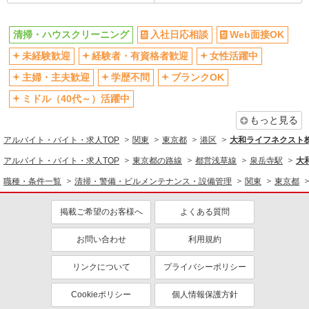
制服貸与
研修制度あり
昼
清掃・ハウスクリーニング
入社日応相談
Web面接OK
同じ職種から求人を探す
未経験歓迎
経験者・有資格者歓迎
女性活躍中
清掃・警備・ビルメンテナンス・設備管理
主婦・主夫歓迎
学歴不問
ブランクOK
清掃・ハウスクリーニング
ミドル（40代～）活躍中
もっと見る
同じ特徴から求人を探す
アルバイト・バイト・求人TOP
関東
東京都
港区
大和ライフネクスト株式
未経験歓迎
ミドル（40代～）活躍中
アルバイト・バイト・求人TOP
東京都の路線
都営浅草線
泉岳寺駅
大
上場企業・上場企業のグループ会
交通費支給
社
職種・条件一覧
清掃・警備・ビルメンテナンス・設備管理
関東
東京都
社会保険あり
掲載ご希望のお客様へ
よくある質問
お問い合わせ
利用規約
リンクについて
プライバシーポリシー
Cookieポリシー
個人情報保護方針