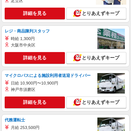
足立区
月給257400円以上 ※固定残業代20H分32500
円含む（別途超過分支給） ※研修期間2ヶ月間
詳細を見る
とりあえずキープ
は給与95％支給
虎の門病院（東京都港区虎ノ門2-2-2）
レジ・商品陳列スタッフ
詳細を見る
キープ
時給 1,300円
大阪市中央区
パート
高橋工業株式会社
詳細を見る
とりあえずキープ
オフィスビルの日常清掃
時給1,400円〜1600円 ※経験・資格による
東京都港区
マイクロバスによる施設利用者送迎ドライバー
日給 10,900円〜10,900円
詳細を見る
キープ
神戸市須磨区
アルバイト
パート
詳細を見る
とりあえずキープ
高橋工業株式会社
オフィスビル（マンション含む）の清掃スタッ
フ
代務運転士
時給1,500円〜1,600円 ※経験等による
月給 253,500円