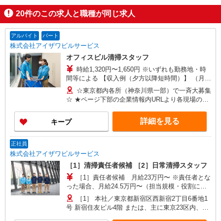
20
件のこの求人と職種が同じ求人
アルバイト
パート
株式会社アイザワビルサービス
オフィスビル清掃スタッフ
時給1,320円〜1,650円 ※いずれも勤務地・時
間等による 【収入例（夕方以降短時間）】 （月収
例）96,720円 ※時給1,420円、実働3h、22日勤
☆東京都内各所（神奈川県一部）で一斉大募集
務、皆勤手当含む場合 （年収例※前年度実績）
☆ ★ページ下部の企業情報内URLより各現場の詳
1,290,640円 ※月収96,720円（月収例参照）+賞与
細募集内容がご覧いただけます★ 東京都：千代田
65,000円×年2回 【収入例（早朝短時間）】 （月
区・新宿区・豊島区・渋谷区・港区・中央区・品
詳細を見る
キープ
収例）69,880円 ※時給1,520円、実働2h、22日勤
川区・文京区・台東区 神奈川県：横浜市中区 ★す
務、皆勤手当含む場合 （年収例※前年度実績）
べて駅から徒歩圏内です！
968,560円 ※月収69,880円（月収例参照）+賞与
正社員
65,000円×年2回
株式会社アイザワビルサービス
［1］清掃責任者候補 ［2］日常清掃スタッフ
［1］責任者候補 月給23万円〜 ※責任者とな
った場合、月給24.5万円〜（担当規模・役割によ
り段階的に昇給 月収例26.1万円（入社2年/基本給
［1］ 本社／東京都新宿区西新宿2丁目6番地1
23万円＋資格手当5,000円＋残業手当2.6万円※月
号 新宿住友ビル4階 または、主に東京23区内、関
20時間） 年収例360.2万円（上記月収例26.1万円
東圏にある住友不動産所有の各オフィスビル、マ