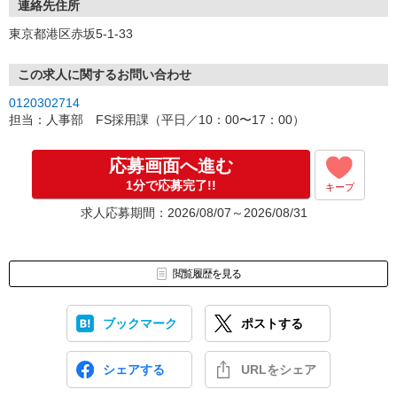
※お電話の場合は050-1748-5339よりお掛けいたします。
連絡先住所
東京都港区赤坂5-1-33
＼応募から内定まで平均2週間！／
※今年度実績
この求人に関するお問い合わせ
0120302714
担当：人事部 FS採用課（平日／10：00〜17：00）
応募画面へ進む
1分で応募完了!!
キープ
求人応募期間：2026/08/07～2026/08/31
閲覧履歴を見る
ブックマーク
ポストする
シェアする
URLをシェア