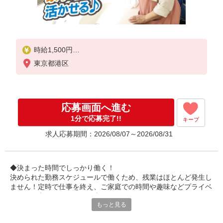
時給1,500円
交通費規定支給 ※支給には当社規定あり
東京都港区
世間一般の経済状況や雇用環境等による募集時基本
給の改定を行う際に変更することがあります。
応募画面へ進む
1分で応募完了!!
キープ
求人応募期間：2026/08/07～2026/08/31
◆決まった時間でしっかり働く！
決められた勤務スケジュールで働くため、残業はほとんど発生し
ません！定時で仕事を終え、ご家庭での時間や趣味などプライベ
ートと両立がしやすいお仕事です。
もっと見る
◆研修体制が充実！