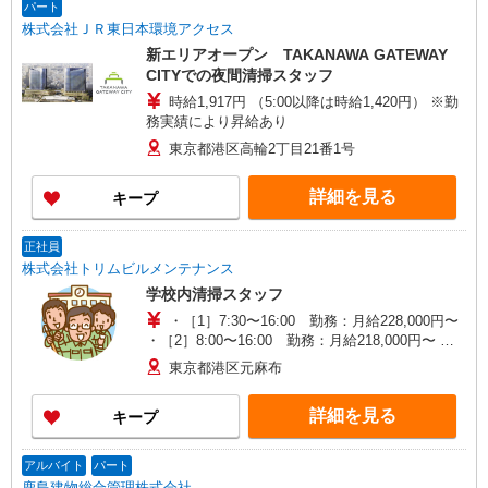
パート
株式会社ＪＲ東日本環境アクセス
新エリアオープン TAKANAWA GATEWAY
CITYでの夜間清掃スタッフ
時給1,917円 （5:00以降は時給1,420円） ※勤
務実績により昇給あり
東京都港区高輪2丁目21番1号
詳細を見る
キープ
正社員
株式会社トリムビルメンテナンス
学校内清掃スタッフ
・［1］7:30〜16:00 勤務：月給228,000円〜
・［2］8:00〜16:00 勤務：月給218,000円〜 ※
経験・年齢を考慮のうえ決定します
東京都港区元麻布
詳細を見る
キープ
アルバイト
パート
鹿島建物総合管理株式会社