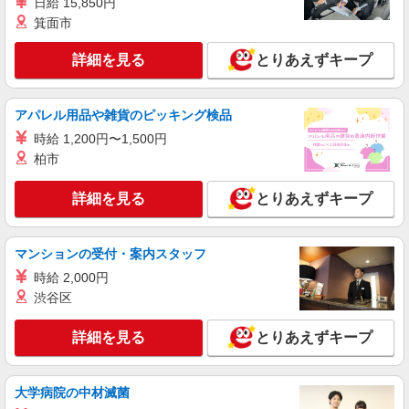
日給 15,850円
あたり20時間、超過時は追加で残業手当支給 ※月
ゼット ■各線「横浜駅」より徒歩2分
3万円まで交通費支給 ※試用期間（2〜3ヶ月）も
箕面市
詳細を見る
キープ
同条件 【手当】固定残業手当／資格手当／店舗職
制手当／住宅手当（実家外かつ賃貸の場合のみ別
詳細を見る
とりあえずキープ
途支給）※試用期間明けから支給／特別手当 ※手
正社員
当の種類はエリアにより異なります。詳細は面接
Stola.（ストラ） 横浜ジョイナス店
時にお尋ねください。 ＼入社３大特典キャンペー
アパレル用品や雑貨のピッキング検品
未経験歓迎のアパレル販売スタッフ
ン実施中！／※詳細は備考欄にて
時給 1,200円〜1,500円
未経験：月給243,800円〜400,000円 経験者
（店長候補）：月給300,000円〜 ※試用期間中は
柏市
270,000円〜 ★固定残業手当：30,800円（月給に
≪横浜ジョイナス店≫ 神奈川県横浜市西区南
含む） ※経験・能力考慮 ※固定残業時間は1ヶ月
幸1-4 横浜ジョイナスB1F ■各線「横浜駅」より徒
詳細を見る
とりあえずキープ
あたり20時間、超過時は追加で残業手当支給 ※月
歩2分
3万円まで交通費支給 ※試用期間（2〜3ヶ月）も
詳細を見る
キープ
同条件 【手当】固定残業手当／資格手当／店舗職
マンションの受付・案内スタッフ
制手当／住宅手当（実家外かつ賃貸の場合のみ別
途支給）※試用期間明けから支給／特別手当 ※手
時給 2,000円
正社員
当の種類はエリアにより異なります。詳細は面接
COCO DEAL（ココディール） ジョイナス店
渋谷区
時にお尋ねください。 ＼入社３大特典キャンペー
未経験歓迎のアパレル販売スタッフ
ン実施中！／※詳細は備考欄にて
詳細を見る
とりあえずキープ
未経験：月給243,800円〜400,000円 経験者
（店長候補）：月給300,000円〜 ※試用期間中は
270,000円〜 ★固定残業手当：30,800円（月給に
≪ジョイナス店≫ 神奈川県横浜市西区南幸1-4
含む） ※経験・能力考慮 ※固定残業時間は1ヶ月
大学病院の中材滅菌
B1 ■各線「横浜駅」より徒歩2分
あたり20時間、超過時は追加で残業手当支給 ※月