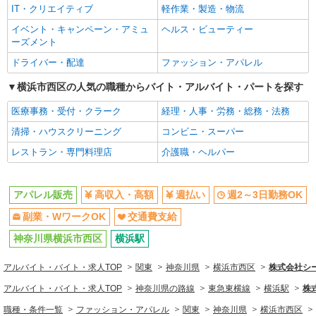
IT・クリエイティブ
軽作業・製造・物流
同じ職種から求人を探す
イベント・キャンペーン・アミュ
ヘルス・ビューティー
ファッション・アパレル
ーズメント
アパレル販売
ドライバー・配達
ファッション・アパレル
同じ特徴から求人を探す
横浜市西区の人気の職種からバイト・アルバイト・パートを探す
週2～3日勤務OK
医療事務・受付・クラーク
副業・WワークOK
経理・人事・労務・総務・法務
交通費支給
清掃・ハウスクリーニング
コンビニ・スーパー
レストラン・専門料理店
介護職・ヘルパー
アパレル販売
高収入・高額
週払い
週2～3日勤務OK
副業・WワークOK
交通費支給
神奈川県横浜市西区
横浜駅
アルバイト・バイト・求人TOP
関東
神奈川県
横浜市西区
株式会社シー
アルバイト・バイト・求人TOP
神奈川県の路線
東急東横線
横浜駅
株
職種・条件一覧
ファッション・アパレル
関東
神奈川県
横浜市西区