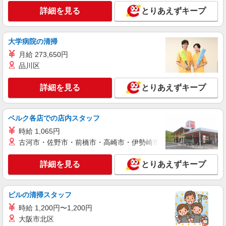
270,000円〜 ★固定残業手当：30,800円（月給に
≪横浜駅直結店≫ 神奈川県横浜市西区高島２
詳細を見る
とりあえずキープ
含む） ※経験・能力考慮 ※固定残業時間は1ヶ月
丁目16-1 ルミネ横浜3F
あたり20時間、超過時は追加で残業手当支給 ※月
3万円まで交通費支給 ※試用期間（2〜3ヶ月）も
詳細を見る
キープ
同条件 【手当】固定残業手当／資格手当／店舗職
大学病院の清掃
制手当／住宅手当（実家外かつ賃貸の場合のみ別
月給 273,650円
途支給）※試用期間明けから支給／特別手当 ※手
正社員
品川区
当の種類はエリアにより異なります。詳細は面接
Stola.（ストラ）横浜ジョイナス店
時にお尋ねください。
【店長候補募集】接客・販売・お店作り〜マネ
詳細を見る
とりあえずキープ
ジメントまでお任せします◎
未経験：月給243,800円〜400,000円 経験者
（店長候補）：月給300,000円〜 ※試用期間中は
ベルク各店での店内スタッフ
270,000円〜 ★固定残業手当：30,800円（月給に
≪横浜ジョイナス店≫ 神奈川県横浜市西区南
時給 1,065円
含む） ※経験・能力考慮 ※固定残業時間は1ヶ月
幸1-4 横浜ジョイナスB1F
あたり20時間、超過時は追加で残業手当支給 ※月
古河市・佐野市・前橋市・高崎市・伊勢崎市・太田市・館林市・
3万円まで交通費支給 ※試用期間（2〜3ヶ月）も
詳細を見る
キープ
同条件 【手当】固定残業手当／資格手当／店舗職
詳細を見る
とりあえずキープ
制手当／住宅手当（実家外かつ賃貸の場合のみ別
途支給）※試用期間明けから支給／特別手当 ※手
アルバイト
パート
当の種類はエリアにより異なります。詳細は面接
COCO DEAL（ココディール） ルミネ横浜店
ビルの清掃スタッフ
時にお尋ねください。
アパレル販売スタッフ
時給 1,200円〜1,200円
時給1230円〜＋交通費支給（月2万円迄）
大阪市北区