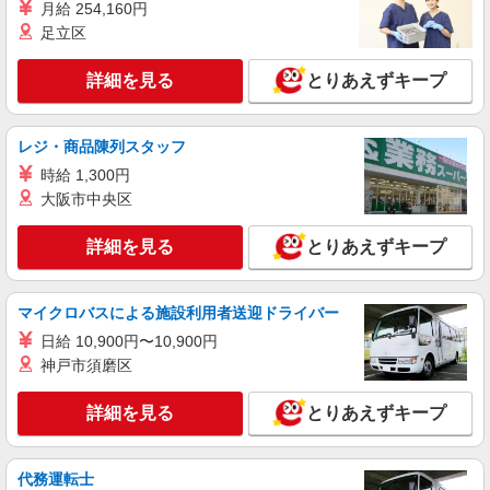
月給 254,160円
3万円まで交通費支給 ※試用期間（2〜3ヶ月）も
詳細を見る
足立区
キープ
同条件 【手当】固定残業手当／資格手当／店舗職
制手当／住宅手当（実家外かつ賃貸の場合のみ別
途支給）※試用期間明けから支給／特別手当 ※手
詳細を見る
とりあえずキープ
アルバイト
パート
当の種類はエリアにより異なります。詳細は面接
DESERTSNOW
時にお尋ねください。
販売員
レジ・商品陳列スタッフ
［アルバイト・パート］時給1,230円〜
時給 1,300円
〒220-0012 神奈川県横浜市西区みなとみらい
大阪市中央区
三丁目5番1号 マークイズみなとみらい
詳細を見る
とりあえずキープ
詳細を見る
キープ
アルバイト
パート
マイクロバスによる施設利用者送迎ドライバー
AMERICAN HOLIC
日給 10,900円〜10,900円
販売スタッフ
神戸市須磨区
［アルバイト・パート］時給1,300円〜 (スキ
ルに応じて手当あり) 交通費支給有
詳細を見る
とりあえずキープ
〒220-0012 神奈川県横浜市西区みなとみらい
三丁目5番1号 マークイズみなとみらい
代務運転士