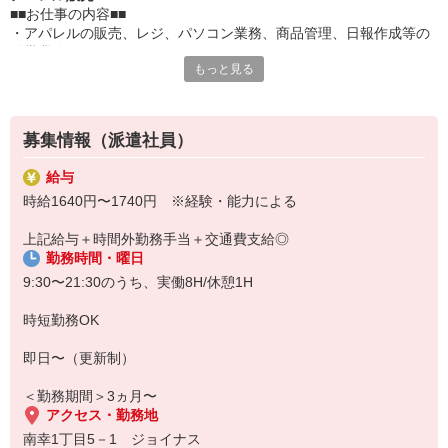
■■お仕事の内容■■
・アパレルの販売、レジ、パソコン業務、商品管理、日報作成等の
付帯業務
もっと見る
■■注目ポイント■■
□人気セレクトショップ『MARcourt』で販売
□週3日〜勤務OK
□長期
募集情報（派遣社員）
□アパレル経験者歓迎
□日払い・週払いOK
給与
□来社不要で登録OK！
時給1640円〜1740円 ※経験・能力による
・・・・・・・・・・・・・・・・・・・・・
【勤務先ブランド：MARcourt】
上記給与＋時間外勤務手当＋交通費支給◎
オリジナルブランドmizuiroind（ミズイロインド）を中？に、国内
勤務時間・曜日
外のブランドをミックスしたセレクトショップ。
9:30〜21:30のうち、実働8H/休憩1H
時短勤務OK
即日〜（更新制）
＜勤務期間＞3ヵ月〜
アクセス・勤務地
南幸1丁目5－1 ジョイナス