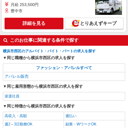
詳細を見る
キープ
月給 253,500円
豊中市
アルバイト
パート
コンジェ ペイエ アデュー トリステス／フラボア
詳細を見る
とりあえずキープ
販売スタッフ
［アルバイト］時給1,225円〜 ※経験者は優遇
します ※試用期間（1ヶ月間）：時給1,225円
このお仕事に関連する条件で探す
神奈川県横浜市西区南幸1-5-1 ジョイナス
横浜市西区のアルバイト・バイト・パートの求人を探す
詳細を見る
同じ職種から横浜市西区の求人を探す
キープ
ファッション・アパレルすべて
アパレル販売
同じ雇用形態から横浜市西区の求人を探す
派遣社員
同じ特徴から横浜市西区の求人を探す
高収入・高額
週払い
週2～3日勤務OK
副業・WワークOK