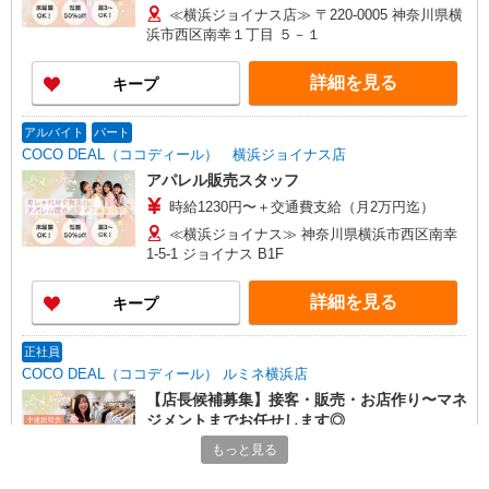
≪横浜ジョイナス店≫ 〒220-0005 神奈川県横
浜市西区南幸１丁目 ５－１
詳細を見る
キープ
アルバイト
パート
COCO DEAL（ココディール） 横浜ジョイナス店
アパレル販売スタッフ
時給1230円〜＋交通費支給（月2万円迄）
≪横浜ジョイナス≫ 神奈川県横浜市西区南幸
1-5-1 ジョイナス B1F
詳細を見る
キープ
正社員
COCO DEAL（ココディール） ルミネ横浜店
【店長候補募集】接客・販売・お店作り〜マネ
ジメントまでお任せします◎
未経験：月給243,800円〜400,000円 経験者
もっと見る
（店長候補）：月給300,000円〜 ※試用期間中は
270,000円〜 ★固定残業手当：30,800円（月給に