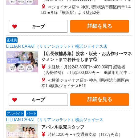
270,000円〜 ★固定残業手当：30,800円（月給に
≪ジョイナス店≫ 神奈川県横浜市西区南幸1-4
含む） ※経験・能力考慮 ※固定残業時間は1ヶ月
B1 ■各線「横浜駅」より徒歩2分
あたり20時間、超過時は追加で残業手当支給 ※月
3万円まで交通費支給 ※試用期間（2〜3ヶ月）も
詳細を見る
キープ
同条件 【手当】固定残業手当／資格手当／店舗職
制手当／住宅手当（実家外かつ賃貸の場合のみ別
途支給）※試用期間明けから支給／特別手当 ※手
正社員
当の種類はエリアにより異なります。詳細は面接
LILLIAN CARAT（リリアンカラット）横浜ジョイナス店
時にお尋ねください。
【店長候補募集】接客・販売・お店作り〜マネ
ジメントまでお任せします◎
未経験：月給243,800円〜400,000円 経験者
（店長候補）：月給300,000円〜 ※試用期間中は
270,000円〜 ★固定残業手当：30,800円（月給に
≪横浜ジョイナス店≫ 神奈川県横浜市西区南
含む） ※経験・能力考慮 ※固定残業時間は1ヶ月
幸1-4横浜ジョイナスB1F
あたり20時間、超過時は追加で残業手当支給 ※月
3万円まで交通費支給 ※試用期間（2〜3ヶ月）も
詳細を見る
キープ
同条件 【手当】固定残業手当／資格手当／店舗職
制手当／住宅手当（実家外かつ賃貸の場合のみ別
途支給）※試用期間明けから支給／特別手当 ※手
アルバイト
パート
当の種類はエリアにより異なります。詳細は面接
LILLIAN CARAT（リリアンカラット）横浜ジョイナス
時にお尋ねください。
アパレル販売スタッフ
時給1230円〜＋交通費支給（月2万円迄）