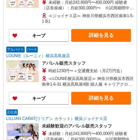
未経験：月給243,800円〜400,000円 経験者
（店長候補）：月給300,000円〜 ※試用期間中は
270,000円〜 ★固定残業手当：30,800円（月給に
≪ジョイナス店≫ 神奈川県横浜市西区南幸1-5-
含む） ※経験・能力考慮 ※固定残業時間は1ヶ月
1 B1
あたり20時間、超過時は追加で残業手当支給 ※月
3万円まで交通費支給 ※試用期間（2〜3ヶ月）も
詳細を見る
キープ
同条件 【手当】固定残業手当／資格手当／店舗職
制手当／住宅手当（実家外かつ賃貸の場合のみ別
途支給）※試用期間明けから支給／特別手当 ※手
アルバイト
パート
当の種類はエリアにより異なります。詳細は面接
LOUNIE（ルーニィ）横浜高島屋店
時にお尋ねください。
アパレル販売スタッフ
時給1230円〜＋交通費支給（月2万円迄）
≪LOUNIE横浜高島屋店≫ 神奈川県横浜市西区
南幸1-6-31 横浜髙島屋4階 婦人服 キャリアクロー
ゼット ■横浜(横浜市営ブルーライン)2番口(約1分)
■横浜(ＪＲ横須賀線)2番口(約1分) ■横浜(ＪＲ京浜
詳細を見る
キープ
東北線)2番口(約1分)
正社員
LILLIAN CARAT(リリアン カラット）横浜ジョイナス店
未経験歓迎のアパレル販売スタッフ
未経験：月給243,800円〜400,000円 経験者
（店長候補）：月給300,000円〜 ※試用期間中は