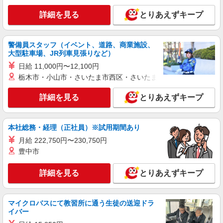
≪ルミネ横浜店≫ 神奈川県横浜市西区 高島2-
16-1 ルミネ横浜3F
詳細を見る
とりあえずキープ
詳細を見る
キープ
警備員スタッフ（イベント、道路、商業施設、
大型駐車場、JR列車見張りなど）
アルバイト
パート
アースミュージック＆エコロジープレミアムストア
日給 11,000円〜12,100円
栃木市・小山市・さいたま市西区・さいたま市岩槻区・久喜市・
販売スタッフ
［アルバイト・パート］時給1,250円以上 スタ
詳細を見る
とりあえずキープ
ッフの成長に応じて時給がUPしていく仕組みがあ
ります。また、希望するスタッフがいれば、制度
神奈川県横浜市西区南幸1-5-1 ジョイナス
を活用して正社員になっていただく道もありま
す。週30時間以上勤務される方にはきちんと社会
本社総務・経理（正社員）※試用期間あり
詳細を見る
キープ
保険にも加入していただきます！
月給 222,750円〜230,750円
豊中市
正社員
LOUNIE（ルーニィ） 横浜タカシマヤ店
詳細を見る
とりあえずキープ
未経験歓迎のアパレル販売スタッフ
未経験：月給243,800円〜400,000円 経験者
（店長候補）：月給300,000円〜 ※試用期間中は
マイクロバスにて教習所に通う生徒の送迎ドラ
270,000円〜 ★固定残業手当：30,800円（月給に
イバー
≪横浜タカシマヤ店≫ 神奈川県横浜市西区南
含む） ※経験・能力考慮 ※固定残業時間は1ヶ月
幸1-6-31 横浜髙島屋4階 婦人服キャリアクロー