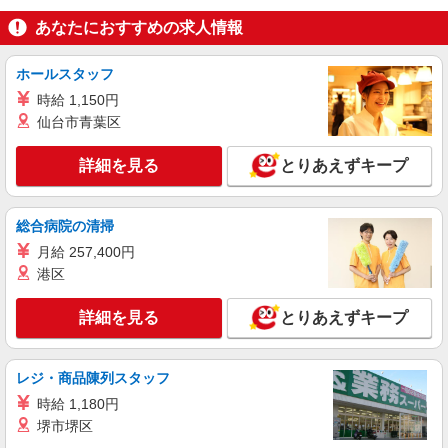
≪ルミネ横浜店≫ 神奈川県横浜市西区高島2-
含む） ※経験・能力考慮 ※固定残業時間は1ヶ月
16-1 ルミネ横浜3F
あなたにおすすめの求人情報
あたり20時間、超過時は追加で残業手当支給 ※月
3万円まで交通費支給 ※試用期間（2〜3ヶ月）も
詳細を見る
キープ
同条件 【手当】固定残業手当／資格手当／店舗職
ホールスタッフ
制手当／住宅手当（実家外かつ賃貸の場合のみ別
時給 1,150円
途支給）※試用期間明けから支給／特別手当 ※手
正社員
仙台市青葉区
当の種類はエリアにより異なります。詳細は面接
LOUNIE（ルーニィ）横浜高島屋店
時にお尋ねください。
【店長候補募集】接客・販売・お店作り〜マネ
詳細を見る
とりあえずキープ
ジメントまでお任せします◎
未経験：月給243,800円〜400,000円 経験者
（店長候補）：月給300,000円〜 ※試用期間中は
総合病院の清掃
270,000円〜 ★固定残業手当：30,800円（月給に
≪横浜高島屋店≫ 神奈川県横浜市西区南幸1-6-
月給 257,400円
含む） ※経験・能力考慮 ※固定残業時間は1ヶ月
31 横浜髙島屋4階 婦人服 キャリアクローゼット
あたり20時間、超過時は追加で残業手当支給 ※月
港区
3万円まで交通費支給 ※試用期間（2〜3ヶ月）も
詳細を見る
キープ
同条件 【手当】固定残業手当／資格手当／店舗職
詳細を見る
とりあえずキープ
制手当／住宅手当（実家外かつ賃貸の場合のみ別
途支給）※試用期間明けから支給／特別手当 ※手
正社員
当の種類はエリアにより異なります。詳細は面接
COCO DEAL（ココディール） ルミネ横浜店
レジ・商品陳列スタッフ
時にお尋ねください。
未経験歓迎のアパレル販売スタッフ
時給 1,180円
未経験：月給243,800円〜400,000円 経験者
堺市堺区
（店長候補）：月給300,000円〜 ※試用期間中は