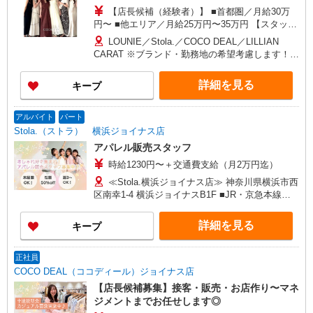
【店長候補（経験者）】 ■首都圏／月給30万
円〜 ■他エリア／月給25万円〜35万円 【スタッ
フ】 ■首都圏／月給24万3,800円〜40万円 ■大阪／
LOUNIE／Stola.／COCO DEAL／LILLIAN
月給23万3,500円〜35万円 ■京都、兵庫、愛知、岐
CARAT ※ブランド・勤務地の希望考慮します！※
阜、福岡／月給22万7,800円〜35万円 ■他エリア／
転勤なし 更に東京、神奈川、千葉、埼玉、北海
月給22万2,100円〜35万円 固定残業手当含む（1ヶ
道、宮城（仙台）、愛知、大阪、兵庫、京都、和
詳細を見る
キープ
月あたり20時間）※超過時は追加支給 首都圏エリ
歌山、岡山、広島、愛媛、福岡、長崎、宮崎、熊
ア：30,800円 大阪：29,500円 京都、兵庫、愛知、
本などの各店舗で募集しています。 【COCO
岐阜、福岡：28,800円 他：28,100円 ※経験・能力
DEAL】 札幌PARCO店 ルミネ新宿LUMINE2店／
アルバイト
パート
考慮 ※試用期間3ヶ月も同条件（首都圏：店長候
ルミネ池袋店／ルミネ横浜／ルミネ大宮店／ルミ
Stola.（ストラ） 横浜ジョイナス店
補は月給27万円〜）
ネ有楽町店 ルミネ立川店／ルミネ町田店／池袋
アパレル販売スタッフ
PARCO店／東京スカイツリータウン・ソラマチ店
時給1230円〜＋交通費支給（月2万円迄）
イクスピアリ店／イオンレイクタウン店／ジョイ
ナス店／テラスモール湘南店 タカシマヤ ゲートタ
≪Stola.横浜ジョイナス店≫ 神奈川県横浜市西
ワーモール店／イオン大高SC店 なんばCITY店／
区南幸1-4 横浜ジョイナスB1F ■JR・京急本線・
天王寺MIO店／阪神梅田本店／京都ポルタ店／阪
東急東横線・相模本線・みなとみらい線「横浜
急西宮ガーデンズ店 ルクアイーレ大阪店／岡山一
駅」西口より徒歩3分
詳細を見る
キープ
番街店／ミナモア広島店／博多阪急店／天神ソラ
リアプラザ店 ▽他、詳しくは備考をご参照くださ
い。
正社員
COCO DEAL（ココディール）ジョイナス店
【店長候補募集】接客・販売・お店作り〜マネ
ジメントまでお任せします◎