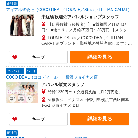
正社員
アイア株式会社（COCO DEAL／LOUNIE／Stola.／LILLIAN CARAT）
未経験歓迎のアパレルショップスタッフ
【店長候補（経験者）】 ■首都圏／月給30万
円〜 ■他エリア／月給25万円〜35万円 【スタッ
フ】 ■首都圏／月給24万3,800円〜40万円 ■大阪／
LOUNIE／Stola.／COCO DEAL／LILLIAN
月給23万3,500円〜35万円 ■京都、兵庫、愛知、岐
CARAT ※ブランド・勤務地の希望考慮します！※
阜、福岡／月給22万7,800円〜35万円 ■他エリア／
転勤なし 更に東京、神奈川、千葉、埼玉、北海
月給22万2,100円〜35万円 固定残業手当含む（1ヶ
道、宮城（仙台）、愛知、大阪、兵庫、京都、和
詳細を見る
キープ
月あたり20時間）※超過時は追加支給 首都圏エリ
歌山、岡山、広島、愛媛、福岡、長崎、宮崎、熊
ア：30,800円 大阪：29,500円 京都、兵庫、愛知、
本などの各店舗で募集しています。 【COCO
岐阜、福岡：28,800円 他：28,100円 ※経験・能力
DEAL】 札幌PARCO店 ルミネ新宿LUMINE2店／
アルバイト
パート
考慮 ※試用期間3ヶ月も同条件（首都圏：店長候
ルミネ池袋店／ルミネ横浜／ルミネ大宮店／ルミ
COCO DEAL（ココディール） 横浜ジョイナス店
補は月給27万円〜）
ネ有楽町店 ルミネ立川店／ルミネ町田店／池袋
アパレル販売スタッフ
PARCO店／東京スカイツリータウン・ソラマチ店
時給1230円〜＋交通費支給（月2万円迄）
イクスピアリ店／イオンレイクタウン店／ジョイ
ナス店／テラスモール湘南店 タカシマヤ ゲートタ
≪横浜ジョイナス≫ 神奈川県横浜市西区南幸
ワーモール店／イオン大高SC店 なんばCITY店／
1-5-1 ジョイナス B1F
天王寺MIO店／阪神梅田本店／京都ポルタ店／阪
急西宮ガーデンズ店 ルクアイーレ大阪店／岡山一
詳細を見る
キープ
番街店／ミナモア広島店／博多阪急店／天神ソラ
リアプラザ店 ▽他、詳しくは備考をご参照くださ
い。
正社員