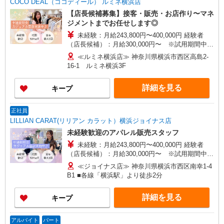
COCO DEAL（ココディール） ルミネ横浜店
【店長候補募集】接客・販売・お店作り〜マネ
ジメントまでお任せします◎
未経験：月給243,800円〜400,000円 経験者
（店長候補）：月給300,000円〜 ※試用期間中は
270,000円〜 ★固定残業手当：30,800円（月給に
≪ルミネ横浜店≫ 神奈川県横浜市西区高島2-
含む） ※経験・能力考慮 ※固定残業時間は1ヶ月
16-1 ルミネ横浜3F
あたり20時間、超過時は追加で残業手当支給 ※月
3万円まで交通費支給 ※試用期間（2〜3ヶ月）も
詳細を見る
キープ
同条件 【手当】固定残業手当／資格手当／店舗職
制手当／住宅手当（実家外かつ賃貸の場合のみ別
途支給）※試用期間明けから支給／特別手当 ※手
正社員
当の種類はエリアにより異なります。詳細は面接
LILLIAN CARAT(リリアン カラット）横浜ジョイナス店
時にお尋ねください。
未経験歓迎のアパレル販売スタッフ
未経験：月給243,800円〜400,000円 経験者
（店長候補）：月給300,000円〜 ※試用期間中は
270,000円〜 ★固定残業手当：30,800円（月給に
≪ジョイナス店≫ 神奈川県横浜市西区南幸1-4
含む） ※経験・能力考慮 ※固定残業時間は1ヶ月
B1 ■各線「横浜駅」より徒歩2分
あたり20時間、超過時は追加で残業手当支給 ※月
3万円まで交通費支給 ※試用期間（2〜3ヶ月）も
詳細を見る
キープ
同条件 【手当】固定残業手当／資格手当／店舗職
制手当／住宅手当（実家外かつ賃貸の場合のみ別
途支給）※試用期間明けから支給／特別手当 ※手
アルバイト
パート