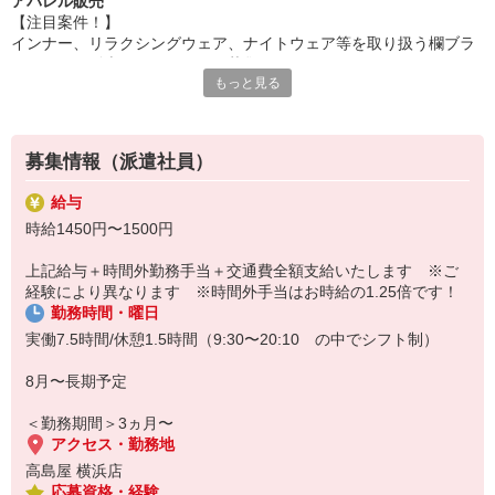
アパレル販売
【注目案件！】
インナー、リラクシングウェア、ナイトウェア等を取り扱う欄ブラ
ンドにて、販売スタッフさんを募集！
もっと見る
専門性をつけて働きたい方におすすめです◎
《ブランド説明》
「KIDBLUE（キッドブルー）」
募集情報（派遣社員）
1979年にスタートした日本のインナー・ナイトウェアブランド。
天然素材の優しい肌触りと、海や空を連想させるブルー＆ホワイト
給与
のカラーパレットを特徴とし、大人のリラクゼーションタイムを提
時給1450円〜1500円
案。
上品なコンテンポラリーをベースにしながら、適度にトレンドを取
上記給与＋時間外勤務手当＋交通費全額支給いたします ※ご
り入れ、可愛らしさと女性らしさを表現。
経験により異なります ※時間外手当はお時給の1.25倍です！
20〜30代の方に人気のブランドさんです！
勤務時間・曜日
《お仕事内容》
実働7.5時間/休憩1.5時間（9:30〜20:10 の中でシフト制）
店頭での接客販売をお願いいたします。
お客様のフィッティング、レジや商品のお包み、商品の在庫管理、
8月〜長期予定
社員様のサポート業務等。
＜勤務期間＞3ヵ月〜
《勤務時の服装》
アクセス・勤務地
チュニックワンピースのお貸出しあり。
高島屋 横浜店
（インナー、パンツ、靴は私物をご用意ください）
応募資格・経験