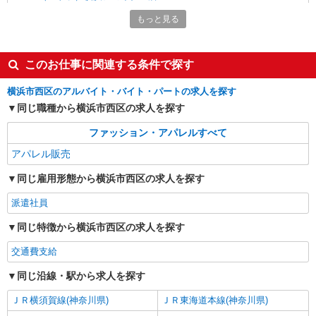
【店長候補募集】接客・販売・お店作り〜マネ
もっと見る
ジメントまでお任せします◎
未経験：月給243,800円〜400,000円 経験者
（店長候補）：月給300,000円〜 ※試用期間中は
このお仕事に関連する条件で探す
270,000円〜 ★固定残業手当：30,800円（月給に
≪横浜ジョイナス店≫ 神奈川県横浜市西区南
含む） ※経験・能力考慮 ※固定残業時間は1ヶ月
幸1-4 横浜ジョイナスB1F
横浜市西区のアルバイト・バイト・パートの求人を探す
あたり20時間、超過時は追加で残業手当支給 ※月
3万円まで交通費支給 ※試用期間（2〜3ヶ月）も
同じ職種から横浜市西区の求人を探す
詳細を見る
キープ
同条件 【手当】固定残業手当／資格手当／店舗職
ファッション・アパレルすべて
制手当／住宅手当（実家外かつ賃貸の場合のみ別
途支給）※試用期間明けから支給／特別手当 ※手
正社員
アパレル販売
当の種類はエリアにより異なります。詳細は面接
Stola.（ストラ） 横浜ジョイナス店
時にお尋ねください。
同じ雇用形態から横浜市西区の求人を探す
未経験歓迎のアパレル販売スタッフ
未経験：月給243,800円〜400,000円 経験者
派遣社員
（店長候補）：月給300,000円〜 ※試用期間中は
270,000円〜 ★固定残業手当：30,800円（月給に
同じ特徴から横浜市西区の求人を探す
≪横浜ジョイナス店≫ 神奈川県横浜市西区南
含む） ※経験・能力考慮 ※固定残業時間は1ヶ月
幸1-4 横浜ジョイナスB1F ■各線「横浜駅」より徒
あたり20時間、超過時は追加で残業手当支給 ※月
交通費支給
歩2分
3万円まで交通費支給 ※試用期間（2〜3ヶ月）も
詳細を見る
キープ
同条件 【手当】固定残業手当／資格手当／店舗職
同じ沿線・駅から求人を探す
制手当／住宅手当（実家外かつ賃貸の場合のみ別
途支給）※試用期間明けから支給／特別手当 ※手
ＪＲ横須賀線(神奈川県)
ＪＲ東海道本線(神奈川県)
アルバイト
パート
当の種類はエリアにより異なります。詳細は面接