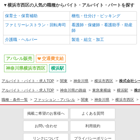
ン実施中！／※詳細は備考欄にて
交通費支給
横浜市西区の人気の職種からバイト・アルバイト・パートを探す
ジメントまでお任せします◎
未経験：月給243,800円〜400,000円 経験者
保育士・保育補助
梱包・仕分け・ピッキング
（店長候補）：月給300,000円〜 ※試用期間中は
270,000円〜 ★固定残業手当：30,800円（月給に
ファミリーレストラン・回転寿司
看護師・保健師・看護助手・助産
≪横浜高島屋店≫ 神奈川県横浜市西区南幸1-6-
含む） ※経験・能力考慮 ※固定残業時間は1ヶ月
師
31 横浜髙島屋4階 婦人服 キャリアクローゼット
あたり20時間、超過時は追加で残業手当支給 ※月
介護職・ヘルパー
製造・組立・加工
3万円まで交通費支給 ※試用期間（2〜3ヶ月）も
詳細を見る
キープ
同条件 【手当】固定残業手当／資格手当／店舗職
制手当／住宅手当（実家外かつ賃貸の場合のみ別
アパレル販売
途支給）※試用期間明けから支給／特別手当 ※手
交通費支給
正社員
当の種類はエリアにより異なります。詳細は面接
COCO DEAL（ココディール） ルミネ横浜店
神奈川県横浜市西区
横浜駅
時にお尋ねください。
未経験歓迎のアパレル販売スタッフ
アルバイト・バイト・求人TOP
関東
神奈川県
横浜市西区
株式会社シー
未経験：月給243,800円〜400,000円 経験者
（店長候補）：月給300,000円〜 ※試用期間中は
アルバイト・バイト・求人TOP
神奈川県の路線
東急東横線
横浜駅
株
270,000円〜 ★固定残業手当：30,800円（月給に
≪横浜駅直結店≫ 神奈川県横浜市西区高島２
含む） ※経験・能力考慮 ※固定残業時間は1ヶ月
職種・条件一覧
ファッション・アパレル
関東
神奈川県
横浜市西区
丁目16-1 ルミネ横浜3F
あたり20時間、超過時は追加で残業手当支給 ※月
3万円まで交通費支給 ※試用期間（2〜3ヶ月）も
掲載ご希望のお客様へ
よくある質問
詳細を見る
キープ
同条件 【手当】固定残業手当／資格手当／店舗職
制手当／住宅手当（実家外かつ賃貸の場合のみ別
お問い合わせ
利用規約
途支給）※試用期間明けから支給／特別手当 ※手
アルバイト
パート
当の種類はエリアにより異なります。詳細は面接
アースミュージック＆エコロジープレミアムストア
時にお尋ねください。
リンクについて
プライバシーポリシー