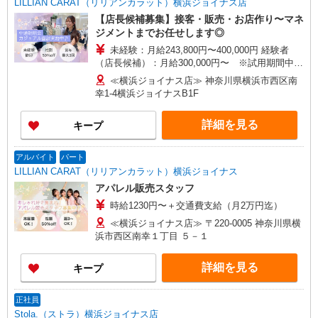
LILLIAN CARAT（リリアンカラット）横浜ジョイナス店
時にお尋ねください。
【店長候補募集】接客・販売・お店作り〜マネ
ジメントまでお任せします◎
未経験：月給243,800円〜400,000円 経験者
（店長候補）：月給300,000円〜 ※試用期間中は
270,000円〜 ★固定残業手当：30,800円（月給に
≪横浜ジョイナス店≫ 神奈川県横浜市西区南
含む） ※経験・能力考慮 ※固定残業時間は1ヶ月
幸1-4横浜ジョイナスB1F
あたり20時間、超過時は追加で残業手当支給 ※月
3万円まで交通費支給 ※試用期間（2〜3ヶ月）も
詳細を見る
キープ
同条件 【手当】固定残業手当／資格手当／店舗職
制手当／住宅手当（実家外かつ賃貸の場合のみ別
途支給）※試用期間明けから支給／特別手当 ※手
アルバイト
パート
当の種類はエリアにより異なります。詳細は面接
LILLIAN CARAT（リリアンカラット）横浜ジョイナス
時にお尋ねください。
アパレル販売スタッフ
時給1230円〜＋交通費支給（月2万円迄）
≪横浜ジョイナス店≫ 〒220-0005 神奈川県横
浜市西区南幸１丁目 ５－１
詳細を見る
キープ
正社員
Stola.（ストラ）横浜ジョイナス店