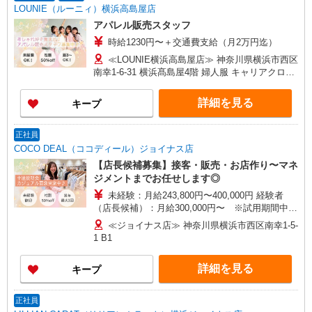
当の種類はエリアにより異なります。詳細は面接
LOUNIE（ルーニィ）横浜高島屋店
時にお尋ねください。
アパレル販売スタッフ
時給1230円〜＋交通費支給（月2万円迄）
≪LOUNIE横浜高島屋店≫ 神奈川県横浜市西区
南幸1-6-31 横浜髙島屋4階 婦人服 キャリアクロー
ゼット ■横浜(横浜市営ブルーライン)2番口(約1分)
■横浜(ＪＲ横須賀線)2番口(約1分) ■横浜(ＪＲ京浜
詳細を見る
キープ
東北線)2番口(約1分)
正社員
COCO DEAL（ココディール）ジョイナス店
【店長候補募集】接客・販売・お店作り〜マネ
ジメントまでお任せします◎
未経験：月給243,800円〜400,000円 経験者
（店長候補）：月給300,000円〜 ※試用期間中は
270,000円〜 ★固定残業手当：30,800円（月給に
≪ジョイナス店≫ 神奈川県横浜市西区南幸1-5-
含む） ※経験・能力考慮 ※固定残業時間は1ヶ月
1 B1
あたり20時間、超過時は追加で残業手当支給 ※月
3万円まで交通費支給 ※試用期間（2〜3ヶ月）も
詳細を見る
キープ
同条件 【手当】固定残業手当／資格手当／店舗職
制手当／住宅手当（実家外かつ賃貸の場合のみ別
途支給）※試用期間明けから支給／特別手当 ※手
正社員
当の種類はエリアにより異なります。詳細は面接