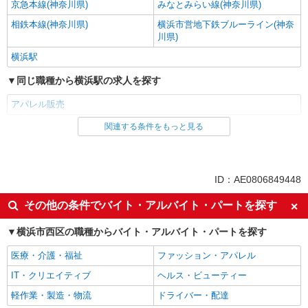
COCO DEAL（ココディール） ルミネ横浜店
京急本線(神奈川県)
みなとみらい線(神奈川県)
時にお尋ねください。 ＼入社３大特典キャンペー
アパレル販売スタッフ
ン実施中！／※詳細は備考欄にて
相鉄本線(神奈川県)
横浜市営地下鉄ブルーライン(神奈
時給1230円〜＋交通費支給（月2万円迄）
川県)
≪ルミネ横浜店≫ 神奈川県横浜市西区 高島2-
横浜駅
16-1 ルミネ横浜3F
同じ職種から横浜駅の求人を探す
詳細を見る
キープ
アパレル販売
関連する条件をもっと見る
正社員
同じ雇用形態から横浜駅の求人を探す
LOUNIE（ルーニィ） 横浜タカシマヤ店
派遣社員
未経験歓迎のアパレル販売スタッフ
未経験：月給243,800円〜400,000円 経験者
同じ特徴から横浜駅の求人を探す
ID：AE0806849448
（店長候補）：月給300,000円〜 ※試用期間中は
270,000円〜 ★固定残業手当：30,800円（月給に
交通費支給
≪横浜タカシマヤ店≫ 神奈川県横浜市西区南
その他の条件でバイト・アルバイト・パートを探す
含む） ※経験・能力考慮 ※固定残業時間は1ヶ月
幸1-6-31 横浜髙島屋4階 婦人服キャリアクロー
同じ職種から求人を探す
あたり20時間、超過時は追加で残業手当支給 ※月
ゼット ■各線「横浜駅」より徒歩2分
横浜市西区の職種からバイト・アルバイト・パートを探す
3万円まで交通費支給 ※試用期間（2〜3ヶ月）も
詳細を見る
キープ
ファッション・アパレル
同条件 【手当】固定残業手当／資格手当／店舗職
医療・介護・福祉
ファッション・アパレル
制手当／住宅手当（実家外かつ賃貸の場合のみ別
アパレル販売
途支給）※試用期間明けから支給／特別手当 ※手
IT・クリエイティブ
ヘルス・ビューティー
正社員
当の種類はエリアにより異なります。詳細は面接
LOUNIE（ルーニィ）横浜高島屋店
同じ特徴から求人を探す
軽作業・製造・物流
ドライバー・配達
時にお尋ねください。 ＼入社３大特典キャンペー
【店長候補募集】接客・販売・お店作り〜マネ