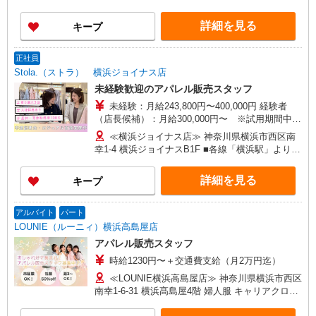
詳細を見る
キープ
正社員
Stola.（ストラ） 横浜ジョイナス店
未経験歓迎のアパレル販売スタッフ
未経験：月給243,800円〜400,000円 経験者
（店長候補）：月給300,000円〜 ※試用期間中は
270,000円〜 ★固定残業手当：30,800円（月給に
≪横浜ジョイナス店≫ 神奈川県横浜市西区南
含む） ※経験・能力考慮 ※固定残業時間は1ヶ月
幸1-4 横浜ジョイナスB1F ■各線「横浜駅」より徒
あたり20時間、超過時は追加で残業手当支給 ※月
歩2分
3万円まで交通費支給 ※試用期間（2〜3ヶ月）も
詳細を見る
キープ
同条件 【手当】固定残業手当／資格手当／店舗職
制手当／住宅手当（実家外かつ賃貸の場合のみ別
途支給）※試用期間明けから支給／特別手当 ※手
アルバイト
パート
当の種類はエリアにより異なります。詳細は面接
LOUNIE（ルーニィ）横浜高島屋店
時にお尋ねください。 ＼入社３大特典キャンペー
アパレル販売スタッフ
ン実施中！／※詳細は備考欄にて
時給1230円〜＋交通費支給（月2万円迄）
≪LOUNIE横浜高島屋店≫ 神奈川県横浜市西区
南幸1-6-31 横浜髙島屋4階 婦人服 キャリアクロー
ゼット ■横浜(横浜市営ブルーライン)2番口(約1分)