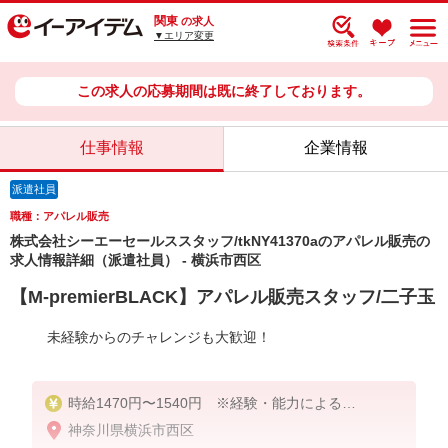
関東
の求人
▼エリア変更
この求人の応募期間は既に終了しております。
仕事情報
企業情報
派遣社員
職種：アパレル販売
株式会社シーエーセールススタッフ/tkNY41370aのアパレル販売の
求人情報詳細（派遣社員） - 横浜市西区
【M-premierBLACK】アパレル販売スタッフ/二子玉
未経験からのチャレンジも大歓迎！
時給1470円〜1540円 ※経験・能力による
神奈川県横浜市西区
【月収例】時給1,540円×8時間×20日＝246,400円