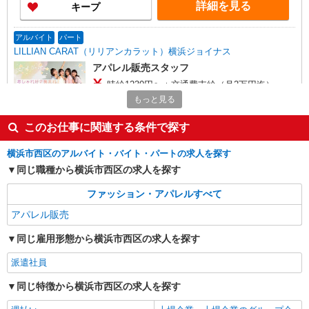
■横浜(ＪＲ横須賀線)2番口(約1分) ■横浜(ＪＲ京浜
詳細を見る
キープ
東北線)2番口(約1分)
アルバイト
パート
LILLIAN CARAT（リリアンカラット）横浜ジョイナス
アパレル販売スタッフ
時給1230円〜＋交通費支給（月2万円迄）
もっと見る
≪横浜ジョイナス店≫ 〒220-0005 神奈川県横
浜市西区南幸１丁目 ５－１
このお仕事に関連する条件で探す
詳細を見る
キープ
横浜市西区のアルバイト・バイト・パートの求人を探す
同じ職種から横浜市西区の求人を探す
正社員
LOUNIE（ルーニィ） 横浜タカシマヤ店
ファッション・アパレルすべて
未経験歓迎のアパレル販売スタッフ
アパレル販売
未経験：月給243,800円〜400,000円 経験者
（店長候補）：月給300,000円〜 ※試用期間中は
同じ雇用形態から横浜市西区の求人を探す
270,000円〜 ★固定残業手当：30,800円（月給に
≪横浜タカシマヤ店≫ 神奈川県横浜市西区南
含む） ※経験・能力考慮 ※固定残業時間は1ヶ月
派遣社員
幸1-6-31 横浜髙島屋4階 婦人服キャリアクロー
あたり20時間、超過時は追加で残業手当支給 ※月
ゼット ■各線「横浜駅」より徒歩2分
3万円まで交通費支給 ※試用期間（2〜3ヶ月）も
同じ特徴から横浜市西区の求人を探す
詳細を見る
キープ
同条件 【手当】固定残業手当／資格手当／店舗職