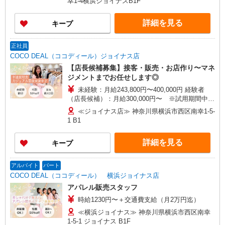
幸1-4横浜ジョイナスB1F
あたり20時間、超過時は追加で残業手当支給 ※月
3万円まで交通費支給 ※試用期間（2〜3ヶ月）も
詳細を見る
キープ
同条件 【手当】固定残業手当／資格手当／店舗職
制手当／住宅手当（実家外かつ賃貸の場合のみ別
途支給）※試用期間明けから支給／特別手当 ※手
正社員
当の種類はエリアにより異なります。詳細は面接
COCO DEAL（ココディール）ジョイナス店
時にお尋ねください。
【店長候補募集】接客・販売・お店作り〜マネ
ジメントまでお任せします◎
未経験：月給243,800円〜400,000円 経験者
（店長候補）：月給300,000円〜 ※試用期間中は
270,000円〜 ★固定残業手当：30,800円（月給に
≪ジョイナス店≫ 神奈川県横浜市西区南幸1-5-
含む） ※経験・能力考慮 ※固定残業時間は1ヶ月
1 B1
あたり20時間、超過時は追加で残業手当支給 ※月
3万円まで交通費支給 ※試用期間（2〜3ヶ月）も
詳細を見る
キープ
同条件 【手当】固定残業手当／資格手当／店舗職
制手当／住宅手当（実家外かつ賃貸の場合のみ別
途支給）※試用期間明けから支給／特別手当 ※手
アルバイト
パート
当の種類はエリアにより異なります。詳細は面接
COCO DEAL（ココディール） 横浜ジョイナス店
時にお尋ねください。
アパレル販売スタッフ
時給1230円〜＋交通費支給（月2万円迄）
≪横浜ジョイナス≫ 神奈川県横浜市西区南幸
1-5-1 ジョイナス B1F