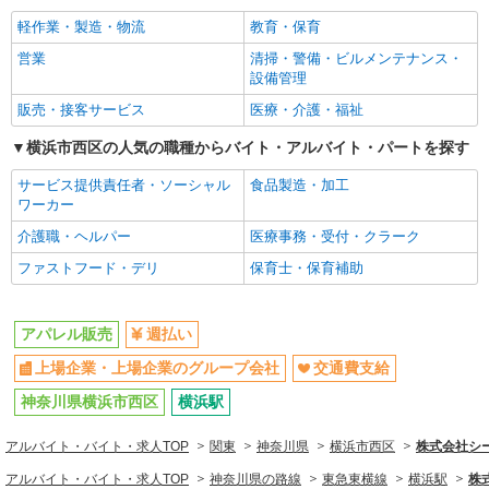
当の種類はエリアにより異なります。詳細は面接
LOUNIE（ルーニィ）横浜高島屋店
軽作業・製造・物流
教育・保育
時にお尋ねください。
交通費支給
【店長候補募集】接客・販売・お店作り〜マネ
営業
清掃・警備・ビルメンテナンス・
ジメントまでお任せします◎
同じ職種から求人を探す
設備管理
未経験：月給243,800円〜400,000円 経験者
ファッション・アパレル
販売・接客サービス
医療・介護・福祉
（店長候補）：月給300,000円〜 ※試用期間中は
270,000円〜 ★固定残業手当：30,800円（月給に
アパレル販売
≪横浜高島屋店≫ 神奈川県横浜市西区南幸1-6-
横浜市西区の人気の職種からバイト・アルバイト・パートを探す
含む） ※経験・能力考慮 ※固定残業時間は1ヶ月
31 横浜髙島屋4階 婦人服 キャリアクローゼット
あたり20時間、超過時は追加で残業手当支給 ※月
同じ特徴から求人を探す
サービス提供責任者・ソーシャル
食品製造・加工
3万円まで交通費支給 ※試用期間（2〜3ヶ月）も
ワーカー
詳細を見る
キープ
同条件 【手当】固定残業手当／資格手当／店舗職
上場企業・上場企業のグループ会
交通費支給
制手当／住宅手当（実家外かつ賃貸の場合のみ別
社
介護職・ヘルパー
医療事務・受付・クラーク
途支給）※試用期間明けから支給／特別手当 ※手
正社員
ファストフード・デリ
保育士・保育補助
当の種類はエリアにより異なります。詳細は面接
COCO DEAL（ココディール） ルミネ横浜店
時にお尋ねください。
未経験歓迎のアパレル販売スタッフ
未経験：月給243,800円〜400,000円 経験者
アパレル販売
週払い
（店長候補）：月給300,000円〜 ※試用期間中は
上場企業・上場企業のグループ会社
交通費支給
270,000円〜 ★固定残業手当：30,800円（月給に
≪横浜駅直結店≫ 神奈川県横浜市西区高島２
含む） ※経験・能力考慮 ※固定残業時間は1ヶ月
丁目16-1 ルミネ横浜3F
神奈川県横浜市西区
横浜駅
あたり20時間、超過時は追加で残業手当支給 ※月
3万円まで交通費支給 ※試用期間（2〜3ヶ月）も
詳細を見る
アルバイト・バイト・求人TOP
関東
神奈川県
横浜市西区
株式会社シー
キープ
同条件 【手当】固定残業手当／資格手当／店舗職
制手当／住宅手当（実家外かつ賃貸の場合のみ別
アルバイト・バイト・求人TOP
神奈川県の路線
東急東横線
横浜駅
株