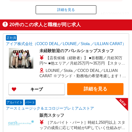
※月収例は一例です。
詳細を見る
ID：AE0709006277
20
件のこの求人と職種が同じ求人
掲載期間終了
正社員
アイア株式会社（COCO DEAL／LOUNIE／Stola.／LILLIAN CARAT）
未経験歓迎のアパレルショップスタッフ
【店長候補（経験者）】 ■首都圏／月給30万
円〜 ■他エリア／月給25万円〜35万円 【スタッ
フ】 ■首都圏／月給24万3,800円〜40万円 ■大阪／
LOUNIE／Stola.／COCO DEAL／LILLIAN
月給23万3,500円〜35万円 ■京都、兵庫、愛知、岐
CARAT ※ブランド・勤務地の希望考慮します！※
阜、福岡／月給22万7,800円〜35万円 ■他エリア／
転勤なし 更に東京、神奈川、千葉、埼玉、北海
月給22万2,100円〜35万円 固定残業手当含む（1ヶ
道、宮城（仙台）、愛知、岐阜、大阪、兵庫、京
詳細を見る
キープ
月あたり20時間）※超過時は追加支給 首都圏エリ
都、和歌山、岡山、広島、愛媛、福岡、長崎、宮
ア：30,800円 大阪：29,500円 京都、兵庫、愛知、
崎、熊本などの各店舗で募集しています。
岐阜、福岡：28,800円 他：28,100円 ※経験・能力
NEW
【COCO DEAL】 札幌PARCO店 ルミネ新宿
アルバイト
パート
考慮 ※試用期間3ヶ月も同条件（首都圏：店長候
LUMINE2店／ルミネ池袋店／ルミネ横浜／ルミネ
アースミュージック＆エコロジープレミアムストア
補は月給27万円〜）
大宮店／ルミネ有楽町店 ルミネ立川店／ルミネ町
販売スタッフ
田店／池袋PARCO店／東京スカイツリータウン・
［アルバイト・パート］時給1,250円以上 スタ
ソラマチ店 イクスピアリ店／イオンレイクタウン
ッフの成長に応じて時給がUPしていく仕組みがあ
店／ジョイナス店／テラスモール湘南店 タカシマ