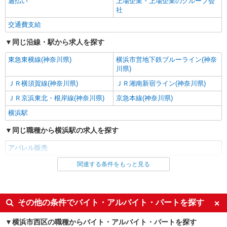
週払い
制手当／住宅手当（実家外かつ賃貸の場合のみ別
上場企業・上場企業のグループ会
途支給）※試用期間明けから支給／特別手当 ※手
社
アルバイト
パート
当の種類はエリアにより異なります。詳細は面接
COCO DEAL（ココディール） ルミネ横浜店
交通費支給
時にお尋ねください。 ＼入社３大特典キャンペー
アパレル販売スタッフ
ン実施中！／※詳細は備考欄にて
同じ沿線・駅から求人を探す
時給1230円〜＋交通費支給（月2万円迄）
東急東横線(神奈川県)
横浜市営地下鉄ブルーライン(神奈
≪ルミネ横浜店≫ 神奈川県横浜市西区 高島2-
川県)
16-1 ルミネ横浜3F
ＪＲ横須賀線(神奈川県)
ＪＲ湘南新宿ライン(神奈川県)
詳細を見る
キープ
ＪＲ京浜東北・根岸線(神奈川県)
京急本線(神奈川県)
横浜駅
正社員
COCO DEAL（ココディール） ジョイナス店
同じ職種から横浜駅の求人を探す
未経験歓迎のアパレル販売スタッフ
アパレル販売
未経験：月給243,800円〜400,000円 経験者
（店長候補）：月給300,000円〜 ※試用期間中は
関連する条件をもっと見る
同じ雇用形態から横浜駅の求人を探す
270,000円〜 ★固定残業手当：30,800円（月給に
≪ジョイナス店≫ 神奈川県横浜市西区南幸1-4
含む） ※経験・能力考慮 ※固定残業時間は1ヶ月
B1 ■各線「横浜駅」より徒歩2分
派遣社員
あたり20時間、超過時は追加で残業手当支給 ※月
3万円まで交通費支給 ※試用期間（2〜3ヶ月）も
同じ特徴から横浜駅の求人を探す
その他の条件でバイト・アルバイト・パートを探す
詳細を見る
キープ
同条件 【手当】固定残業手当／資格手当／店舗職
制手当／住宅手当（実家外かつ賃貸の場合のみ別
週払い
上場企業・上場企業のグループ会
横浜市西区の職種からバイト・アルバイト・パートを探す
途支給）※試用期間明けから支給／特別手当 ※手
正社員
社