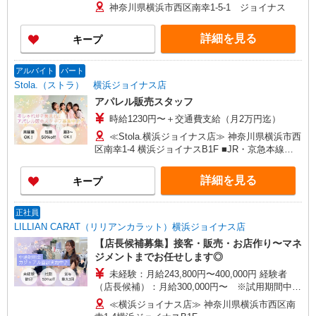
ります。また、希望するスタッフがいれば、制度
ヤ ゲートタワーモール店／イオンモール各務原イ
神奈川県横浜市西区南幸1-5-1 ジョイナス
を活用して正社員になっていただく道もありま
ンター店／イオン大高SC店 なんばCITY店／天王
す。週30時間以上勤務される方にはきちんと社会
寺MIO店／阪神梅田本店／京都ポルタ店／阪急西
詳細を見る
キープ
保険にも加入していただきます！
宮ガーデンズ店 ルクアイーレ大阪店／岡山一番街
店／ミナモア広島店／博多阪急店／天神ソラリア
プラザ店 ▽他、詳しくは備考をご参照ください。
アルバイト
パート
Stola.（ストラ） 横浜ジョイナス店
アパレル販売スタッフ
時給1230円〜＋交通費支給（月2万円迄）
≪Stola.横浜ジョイナス店≫ 神奈川県横浜市西
区南幸1-4 横浜ジョイナスB1F ■JR・京急本線・
東急東横線・相模本線・みなとみらい線「横浜
駅」西口より徒歩3分
詳細を見る
キープ
正社員
LILLIAN CARAT（リリアンカラット）横浜ジョイナス店
【店長候補募集】接客・販売・お店作り〜マネ
ジメントまでお任せします◎
未経験：月給243,800円〜400,000円 経験者
（店長候補）：月給300,000円〜 ※試用期間中は
270,000円〜 ★固定残業手当：30,800円（月給に
≪横浜ジョイナス店≫ 神奈川県横浜市西区南
含む） ※経験・能力考慮 ※固定残業時間は1ヶ月