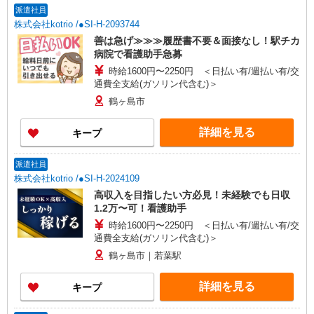
派遣社員
株式会社kotrio /●SI-H-2093744
善は急げ≫≫≫履歴書不要＆面接なし！駅チカ
病院で看護助手急募
時給1600円〜2250円 ＜日払い有/週払い有/交
通費全支給(ガソリン代含む)＞
鶴ヶ島市
詳細を見る
キープ
派遣社員
株式会社kotrio /●SI-H-2024109
高収入を目指したい方必見！未経験でも日収
1.2万〜可！看護助手
時給1600円〜2250円 ＜日払い有/週払い有/交
通費全支給(ガソリン代含む)＞
鶴ヶ島市｜若葉駅
詳細を見る
キープ