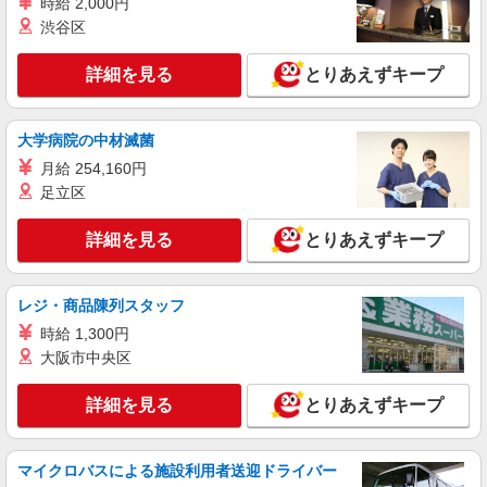
＊週3〜OK/看護助手
時給 2,000円
渋谷区
時給1600円〜2250円 ＜日払い有/週払い有/交
通費全支給(ガソリン代含む)＞
詳細を見る
とりあえずキープ
鶴ヶ島市
詳細を見る
キープ
大学病院の中材滅菌
月給 254,160円
派遣社員
足立区
株式会社kotrio /●SI-H-2093712
善は急げ≫≫≫履歴書不要＆面接なし！駅チカ
詳細を見る
とりあえずキープ
病院で看護助手急募
時給1600円〜2250円 ＜日払い有/週払い有/交
通費全支給(ガソリン代含む)＞
レジ・商品陳列スタッフ
鶴ヶ島市｜若葉駅
時給 1,300円
大阪市中央区
詳細を見る
キープ
詳細を見る
とりあえずキープ
業務委託
SOMPOヘルスサポート株式会社 全支援対応コース
保健師・管理栄養士 特定保健指導
マイクロバスによる施設利用者送迎ドライバー
報酬：出来高制 報酬額（消費税抜き）： ・事