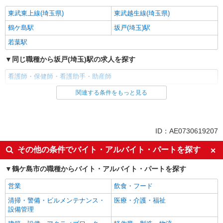
東武東上線(埼玉県)
東武越生線(埼玉県)
鶴ケ島駅
坂戸(埼玉)駅
若葉駅
同じ職種から坂戸(埼玉)駅の求人を探す
看護師・保健師・看護助手・助産師
関連する条件をもっと見る
同じ雇用形態から坂戸(埼玉)駅の求人を探す
派遣社員
同じ特徴から坂戸(埼玉)駅の求人を探す
ID：AE0730619207
入社日応相談
未経験歓迎
その他の条件でバイト・アルバイト・パートを探す
経験者・有資格者歓迎
新卒・第二新卒歓迎
鶴ケ島市の職種からバイト・アルバイト・パートを探す
女性活躍中
主婦・主夫歓迎
営業
飲食・フード
フリーター歓迎
学歴不問
清掃・警備・ビルメンテナンス・
医療・介護・福祉
ブランクOK
ミドル（40代～）活躍中
設備管理
エルダー（50代～）活躍中
シニア（60代～）活躍中