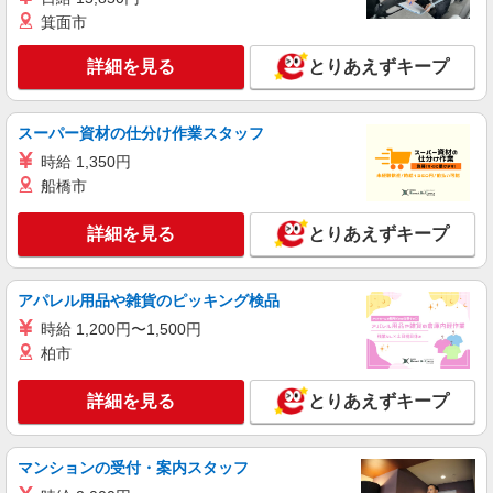
手募集♪未経験OK！
箕面市
時給1600円〜2250円 ＜日払い有/週払い有/交
通費全支給(ガソリン代含む)＞
詳細を見る
とりあえずキープ
鶴ヶ島市｜若葉駅
スーパー資材の仕分け作業スタッフ
詳細を見る
キープ
時給 1,350円
派遣社員
船橋市
株式会社kotrio /●SI-H-2076176
鶴ケ島駅＊看護助手(資格経験不問)募集♪食事
詳細を見る
とりあえずキープ
配膳などの補助業務
時給1600円〜2250円 ＜日払い有/週払い有/交
アパレル用品や雑貨のピッキング検品
通費全支給(ガソリン代含む)＞
鶴ヶ島市
時給 1,200円〜1,500円
柏市
詳細を見る
キープ
詳細を見る
とりあえずキープ
派遣社員
株式会社kotrio /●SI-H-2024370
マンションの受付・案内スタッフ
＜鶴ケ島駅＞元気も、プライベートも諦めない