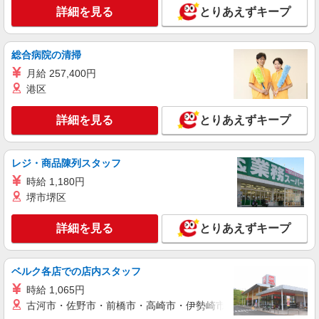
詳細を見る
とりあえずキープ
株式会社kotrio /●SI-H-2024239
≪鶴ケ島駅≫年齢不問！０からスタートでも活
躍できる看護助手♪
総合病院の清掃
時給1600円〜2250円 ＜日払い有/週払い有/交
月給 257,400円
通費全支給(ガソリン代含む)＞
港区
鶴ヶ島市
詳細を見る
とりあえずキープ
詳細を見る
キープ
派遣社員
レジ・商品陳列スタッフ
株式会社kotrio /●SI-H-2024108
時給 1,180円
高収入を目指したい方必見！未経験でも日収
堺市堺区
1.2万〜可！看護助手
時給1600円〜2250円 ＜日払い有/週払い有/交
詳細を見る
とりあえずキープ
通費全支給(ガソリン代含む)＞
鶴ヶ島市
ベルク各店での店内スタッフ
詳細を見る
キープ
時給 1,065円
古河市・佐野市・前橋市・高崎市・伊勢崎市・太田市・館林市・
派遣社員