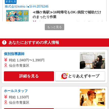
派遣社員
株式会社kotrio /●SI-H-2076246
≪鶴ケ島駅≫16時帰宅もOK♪病院で補助だけ
のまったり作業
時給1600円〜2250円 ＜日払い有/週払い有/交
通費全支給(ガソリン代含む)＞
もっと見る
鶴ヶ島市
あなたにおすすめの求人情報
詳細を見る
キープ
個別指導講師
派遣社員
株式会社kotrio /●SI-H-2101973
時給 1,040円〜1,390円
仙台市青葉区
【職場環境◎】よすぎて全私が泣いた≫看護助
手募集♪未経験OK！
詳細を見る
とりあえずキープ
時給1600円〜2250円 ＜日払い有/週払い有/交
通費全支給(ガソリン代含む)＞
鶴ヶ島市
ホールスタッフ
時給 1,150円
詳細を見る
キープ
仙台市青葉区
派遣社員