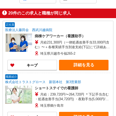
20
件のこの求人と職種が同じ求人
正社員
医療法人藤田会 西武川越病院
病棟ケアワーカー（看護助手）
月給231,300円（一律処遇改善手当33,000円含
む）〜＋各種実績手当別途支給(下記にて詳細あり)
※介護経験者は経歴を考慮し優遇 【各種実績手
埼玉県川越市今福265-2
当】 ◎夜勤手当12,000円×4回 ◎介護福祉士の資
格手当10,000円（今回増額！） ◎賞与年2回
詳細を見る
キープ
（夏：基本給×2.0 冬：基本給×2.6） ※入職初
年度は入職月により調整があります。 ◎通勤手当
◎土曜残業手当 【月収例】 279,300円（月給
職業紹介
231,300円＋夜勤手当4回分48,000円） 【年収例】
株式会社トラストグロース 新宿本社 第3営業部
469万円（月給24万円＋賞与2回＋夜勤手当） ★令
ショートステイでの看護師
和7年度実績例 入職5年・経験者(介護福祉士)
月給：239,720円〜264,720円 ＊下記手当含む
・処遇改善手当(34,720円) ・夜勤手当(5,000円/
回)5回分 ※資格、経験により異なります。
埼玉県鶴ケ島市