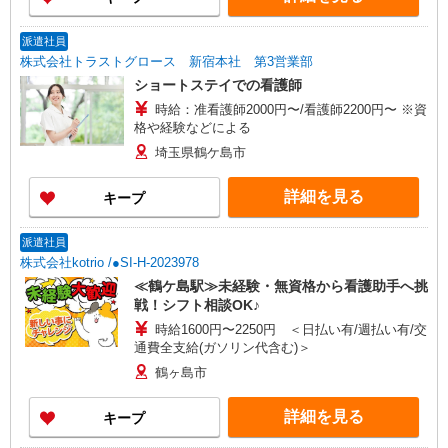
派遣社員
株式会社トラストグロース 新宿本社 第3営業部
ショートステイでの看護師
時給：准看護師2000円〜/看護師2200円〜 ※資
格や経験などによる
埼玉県鶴ケ島市
詳細を見る
キープ
派遣社員
株式会社kotrio /●SI-H-2023978
≪鶴ケ島駅≫未経験・無資格から看護助手へ挑
戦！シフト相談OK♪
時給1600円〜2250円 ＜日払い有/週払い有/交
通費全支給(ガソリン代含む)＞
鶴ヶ島市
詳細を見る
キープ