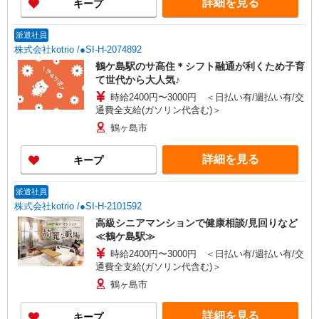
詳細を見る
キープ
派遣社員
株式会社kotrio /●SI-H-2074892
鶴ケ島駅のサ高住＊シフト融通が利くため子育
て世代から大人気♪
時給2400円〜3000円 ＜日払い有/週払い有/交
通費全支給(ガソリン代含む)＞
鶴ヶ島市
詳細を見る
キープ
派遣社員
株式会社kotrio /●SI-H-2101592
高級シニアマンションで健康相談/見回りなど
≪鶴ケ島駅≫
時給2400円〜3000円 ＜日払い有/週払い有/交
通費全支給(ガソリン代含む)＞
鶴ヶ島市
詳細を見る
キープ