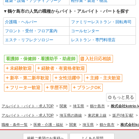
建築・設備・アクティブワーク
軽作業・製造・物流
高収入・高額
ボーナス・賞与あり
鶴ケ島市の人気の職種からバイト・アルバイト・パートを探す
昇給あり
完全週休2日制
介護職・ヘルパー
ファミリーレストラン・回転寿司
フルタイム歓迎
禁煙・分煙
フロント・受付・フロア案内
コールセンター
駅直結・駅チカ
車通勤OK
エステ・リフレクソロジー
レストラン・専門料理店
バイク通勤OK
自転車通勤OK
残業少なめ（月20h未満）
交通費支給
看護師・保健師・看護助手・助産師
入社日応相談
社会保険あり
産休・育休取得実績あり
未経験歓迎
経験者・有資格者歓迎
退職金・財形貯蓄制度あり
各種手当（家族・役職・インセン
ティブなど）あり
新卒・第二新卒歓迎
女性活躍中
主婦・主夫歓迎
制服貸与
研修制度あり
フリーター歓迎
学歴不問
ブランクOK
資格取得支援制度あり
もっと見る
同じ職種から求人を探す
アルバイト・バイト・求人TOP
関東
埼玉県
鶴ケ島市
株式会社kotrio 
医療・介護・福祉
アルバイト・バイト・求人TOP
埼玉県の路線
東武東上線
坂戸(埼玉)駅
看護師・保健師・看護助手・助産師
職種・条件一覧
医療・介護・福祉
関東
埼玉県
鶴ケ島市
株式会社kot
同じ特徴から求人を探す
掲載ご希望のお客様へ
よくある質問