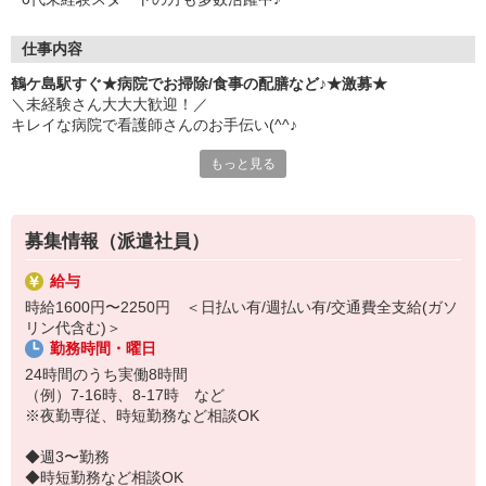
仕事内容
鶴ケ島駅すぐ★病院でお掃除/食事の配膳など♪★激募★
＼未経験さん大大大歓迎！／
キレイな病院で看護師さんのお手伝い(^^♪
もっと見る
具体的には…
★食事の配膳、下膳
★シーツ交換
★検査の付き添い
募集情報（派遣社員）
★必要に応じた生活介助 など
給与
しっかりとしたサポート体制あり！
時給1600円〜2250円 ＜日払い有/週払い有/交通費全支給(ガソ
分からないことは何でも気軽に聞ける環境です◎
リン代含む)＞
勤務時間・曜日
＜ｐoint＞
シフト多数あり♪
24時間のうち実働8時間
「日勤のみ」「平日だけ」など
（例）7-16時、8-17時 など
お気軽にご相談ください
※夜勤専従、時短勤務など相談OK
◆週3〜勤務
◆時短勤務など相談OK