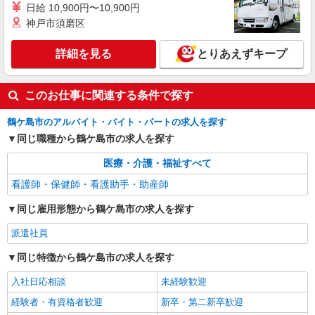
日給 10,900円〜10,900円
業所一括面談(対面) 1日：10,000円〜14,716円 ・
神戸市須磨区
個別訪問(対面) 1件：4,286円〜5,239円 ・遠隔面
【活動エリア】埼玉県鶴ヶ島市及びその周辺
談 1件：1,500〜1,691円 ・電話支援 1件：
1,000円〜1,429円 ・ICTメール支援 1件：500円
詳細を見る
とりあえずキープ
詳細を見る
キープ
※上記金額に消費税を加えた金額をお支払いいた
します ※交通費・電話代は弊社負担。その他、支
援内容により細則あり。
業務委託
このお仕事に関連する条件で探す
SOMPOヘルスサポート株式会社 全支援対応コース
鶴ケ島市のアルバイト・バイト・パートの求人を探す
特定保健指導（保健師・管理栄養士）
同じ職種から鶴ケ島市の求人を探す
報酬：完全出来高制 報酬額（消費税抜き）：
・事業所一括面談(対面) 1日：10,000円〜14,716
医療・介護・福祉すべて
円 ・個別訪問(対面) 1件：4,286円〜5,239円 ・
【活動エリア】埼玉県鶴ヶ島市及びその周辺
遠隔面談 1件：1500〜1691円 ・電話支援 1
看護師・保健師・看護助手・助産師
件：1,000円〜1,429円 ・メール支援 1件：500円
詳細を見る
キープ
※上記金額に消費税を加えた金額をお支払いいた
同じ雇用形態から鶴ケ島市の求人を探す
します ※交通費・電話代は弊社負担。その他、支
援内容により細則あり。
派遣社員
同じ特徴から鶴ケ島市の求人を探す
入社日応相談
未経験歓迎
経験者・有資格者歓迎
新卒・第二新卒歓迎