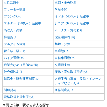
女性活躍中
主婦・主夫歓迎
フリーター歓迎
学歴不問
ブランクOK
ミドル（40代～）活躍中
エルダー（50代～）活躍中
シニア（60代～）活躍中
高収入・高額
ボーナス・賞与あり
昇給あり
完全週休2日制
フルタイム歓迎
禁煙・分煙
駅直結・駅チカ
車通勤OK
バイク通勤OK
自転車通勤OK
残業少なめ（月20h未満）
交通費支給
社会保険あり
産休・育休取得実績あり
退職金・財形貯蓄制度あり
各種手当（家族・役職・インセン
ティブなど）あり
制服貸与
研修制度あり
資格取得支援制度あり
同じ沿線・駅から求人を探す