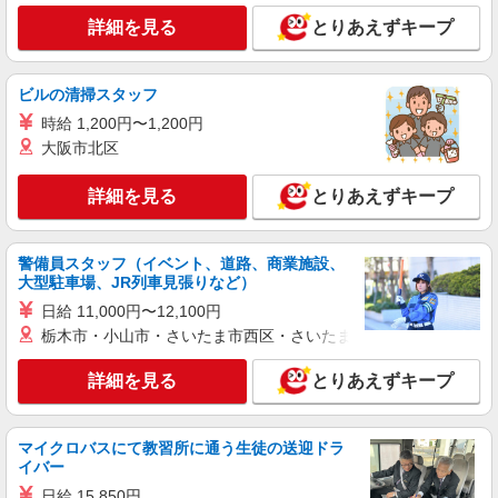
（株）ウィルオブ・ワークCW 大宮支店/ms110101
詳細を見る
とりあえずキープ
看護助手
時給1350円 ◆前払い・日払い・週払いOK
埼玉県鶴ケ島市
ビルの清掃スタッフ
時給 1,200円〜1,200円
詳細を見る
キープ
大阪市北区
詳細を見る
とりあえずキープ
派遣社員
株式会社kotrio /●SI-H-2076386
＜高時給＞鶴ケ島駅近くの病院で安定した働き
警備員スタッフ（イベント、道路、商業施設、
方を★看護助手♪
大型駐車場、JR列車見張りなど）
時給1600円〜2250円 ＜日払い有/週払い有/交
日給 11,000円〜12,100円
通費全支給(ガソリン代含む)＞
栃木市・小山市・さいたま市西区・さいたま市岩槻区・久喜市・
鶴ヶ島市
詳細を見る
とりあえずキープ
詳細を見る
キープ
派遣社員
マイクロバスにて教習所に通う生徒の送迎ドラ
株式会社kotrio /●SI-H-2101941
イバー
【職場環境◎】よすぎて全私が泣いた≫看護助
日給 15,850円