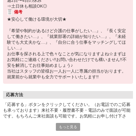
週2日〜4日の休み
⇒土日休も相談OK◎
備考
★安心して働ける環境が大切★
『希望や制約があるけど介護の仕事がしたい…』、『長く安定
して働きたい…』、『就業部署の詳細が知りたい…』、『未経
験でも大丈夫かな…』、『自分に合う仕事をマッチングしてほ
しい…』
お仕事を探される上で色々なことが気になりますよね☆まずは
お気軽にご連絡ください!!お問い合わせだけでも構いません!!不
安を解消してお仕事始めましょう♪
当社はスタッフの皆様お一人お一人に専属の担当がおります。
就業前から就業中も全力でサポートいたします!!
応募方法
「応募する」ボタンをクリックしてください。（お電話でのご応募
も承っております）来社不要・履歴書不要・電話のみで面談が可能
です。もちろんご来社面談も可能です。お気軽にお申し付け下さ
い。
もっと見る