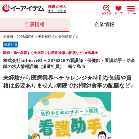
関東
の求人
▼エリア変更
仕事情報
企業情報
更新日：2026/08/03 ※更新日時点の最新情報です
派遣社員
職種：鶴ケ島駅すぐ★病院でお掃除/食事の配膳など♪★激募★
株式会社kotrio /●SI-H-2076316の看護師・保健師・看護助手・助産
師の求人情報詳細（派遣社員） - 鶴ケ島市
未経験から医療業界へチャレンジ★特別な知識や資
格は必要ありません♪病院でお掃除/食事の配膳など♪