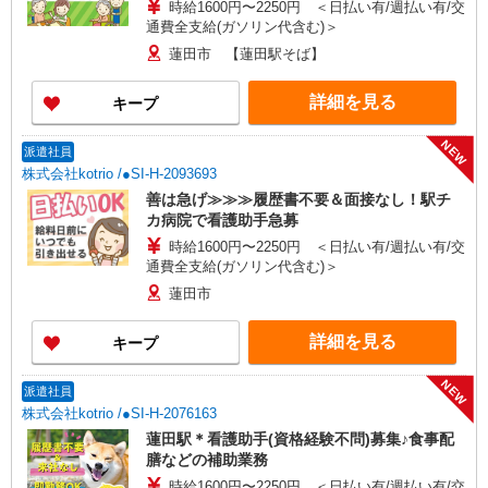
時給1600円〜2250円 ＜日払い有/週払い有/交
通費全支給(ガソリン代含む)＞
蓮田市 【蓮田駅そば】
詳細を見る
キープ
NEW
派遣社員
株式会社kotrio /●SI-H-2093693
善は急げ≫≫≫履歴書不要＆面接なし！駅チ
カ病院で看護助手急募
時給1600円〜2250円 ＜日払い有/週払い有/交
通費全支給(ガソリン代含む)＞
蓮田市
詳細を見る
キープ
NEW
派遣社員
株式会社kotrio /●SI-H-2076163
蓮田駅＊看護助手(資格経験不問)募集♪食事配
膳などの補助業務
時給1600円〜2250円 ＜日払い有/週払い有/交