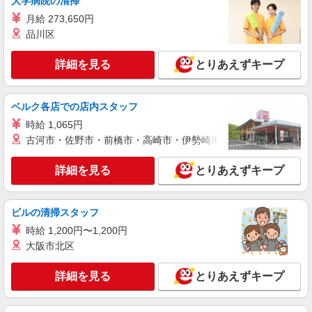
大学病院の清掃
埼玉県蓮田市内の病院
月給 273,650円
品川区
詳細を見る
キープ
詳細を見る
とりあえずキープ
業務委託
SOMPOヘルスサポート株式会社 全支援対応コース
保健師・管理栄養士 特定保健指導
ベルク各店での店内スタッフ
報酬：出来高制 報酬額（消費税抜き）： ・事
時給 1,065円
業所一括面談(対面) 1日：10,000円〜14,716円 ・
古河市・佐野市・前橋市・高崎市・伊勢崎市・太田市・館林市・
個別訪問(対面) 1件：4,286円〜5,239円 ・遠隔面
【活動エリア】埼玉県蓮田市及びその周辺
談 1件：1,500〜1,691円 ・電話支援 1件：
1,000円〜1,429円 ・ICTメール支援 1件：500円
詳細を見る
とりあえずキープ
詳細を見る
キープ
※上記金額に消費税を加えた金額をお支払いいた
します ※交通費・電話代は弊社負担。その他、支
援内容により細則あり。
業務委託
ビルの清掃スタッフ
SOMPOヘルスサポート株式会社 全支援対応コース
時給 1,200円〜1,200円
特定保健指導（保健師・管理栄養士）
大阪市北区
報酬：完全出来高制 報酬額（消費税抜き）：
・事業所一括面談(対面) 1日：10,000円〜14,716
詳細を見る
とりあえずキープ
円 ・個別訪問(対面) 1件：4,286円〜5,239円 ・
【活動エリア】埼玉県蓮田市及びその周辺
遠隔面談 1件：1500〜1691円 ・電話支援 1
件：1,000円〜1,429円 ・メール支援 1件：500円