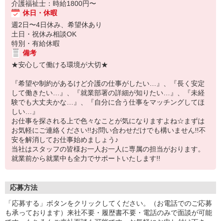
介護福祉士：時給1800円〜
休日・休暇
週2日〜4日休み、希望休あり
土日・祝休み相談OK
特別・有給休暇
備考
★安心して働ける環境が大切★
『希望や制約があるけど介護の仕事がしたい…』、『長く安定
して働きたい…』、『就業部署の詳細が知りたい…』、『未経
験でも大丈夫かな…』、『自分に合う仕事をマッチングしてほ
しい…』
お仕事を探される上で色々なことが気になりますよね☆まずは
お気軽にご連絡ください!!お問い合わせだけでも構いません!!不
安を解消してお仕事始めましょう♪
当社はスタッフの皆様お一人お一人に専属の担当がおります。
就業前から就業中も全力でサポートいたします!!
応募方法
「応募する」ボタンをクリックしてください。（お電話でのご応募
も承っております）来社不要・履歴書不要・電話のみで面談が可能