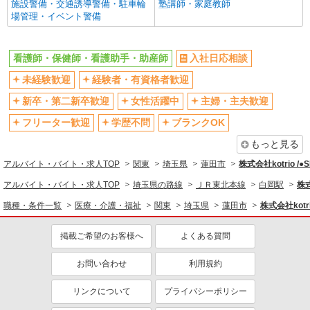
施設警備・交通誘導警備・駐車輪
塾講師・家庭教師
場管理・イベント警備
バイク通勤OK
自転車通勤OK
残業少なめ（月20h未満）
交通費支給
看護師・保健師・看護助手・助産師
入社日応相談
社会保険あり
産休・育休取得実績あり
未経験歓迎
経験者・有資格者歓迎
退職金・財形貯蓄制度あり
各種手当（家族・役職・インセン
ティブなど）あり
新卒・第二新卒歓迎
女性活躍中
主婦・主夫歓迎
制服貸与
研修制度あり
フリーター歓迎
学歴不問
ブランクOK
資格取得支援制度あり
もっと見る
同じ職種から求人を探す
アルバイト・バイト・求人TOP
関東
埼玉県
蓮田市
株式会社kotrio /
医療・介護・福祉
アルバイト・バイト・求人TOP
埼玉県の路線
ＪＲ東北本線
白岡駅
株式
看護師・保健師・看護助手・助産師
職種・条件一覧
医療・介護・福祉
関東
埼玉県
蓮田市
株式会社kotri
同じ特徴から求人を探す
掲載ご希望のお客様へ
よくある質問
未経験歓迎
ミドル（40代～）活躍中
お問い合わせ
利用規約
ボーナス・賞与あり
車通勤OK
交通費支給
社会保険あり
リンクについて
プライバシーポリシー
産休・育休取得実績あり