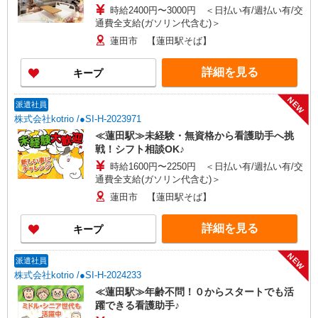
時給2400円〜3000円 ＜日払い有/週払い有/交
通費全支給(ガソリン代含む)＞
蓮田市 【蓮田駅そば】
詳細を見る
キープ
NEW
派遣社員
株式会社kotrio /●SI-H-2023971
≪蓮田駅≫未経験・無資格から看護助手へ挑
戦！シフト相談OK♪
時給1600円〜2250円 ＜日払い有/週払い有/交
通費全支給(ガソリン代含む)＞
蓮田市 【蓮田駅そば】
詳細を見る
キープ
NEW
派遣社員
株式会社kotrio /●SI-H-2024233
≪蓮田駅≫年齢不問！０からスタートでも活
躍できる看護助手♪