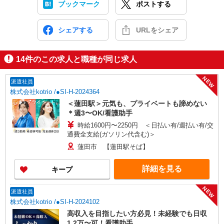
ブックマーク
ポストする
シェアする
URLをシェア
14
件のこの求人と職種が同じ求人
NEW
派遣社員
株式会社kotrio /●SI-H-2024364
＜蓮田駅＞元気も、プライベートも諦めない
＊週3〜OK/看護助手
時給1600円〜2250円 ＜日払い有/週払い有/交
通費全支給(ガソリン代含む)＞
蓮田市 【蓮田駅そば】
詳細を見る
キープ
NEW
派遣社員
株式会社kotrio /●SI-H-2024102
高収入を目指したい方必見！未経験でも日収
1.2万〜可！看護助手