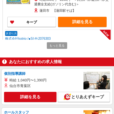
通費全支給(ガソリン代含む)＞
蓮田市 【蓮田駅そば】
詳細を見る
キープ
NEW
派遣社員
株式会社kotrio /●SI-H-2076303
蓮田駅すぐ★病院でお掃除/食事の配膳など
もっと見る
♪★激募★
時給1600円〜2250円 ＜日払い有/週払い有/交
通費全支給(ガソリン代含む)＞
あなたにおすすめの求人情報
蓮田市 【蓮田駅そば】
個別指導講師
詳細を見る
キープ
時給 1,040円〜1,390円
仙台市青葉区
NEW
派遣社員
株式会社kotrio /●SI-H-2076373
詳細を見る
とりあえずキープ
＜高時給＞蓮田駅近くの病院で安定した働き
方を★看護助手♪
時給1600円〜2250円 ＜日払い有/週払い有/交
ホールスタッフ