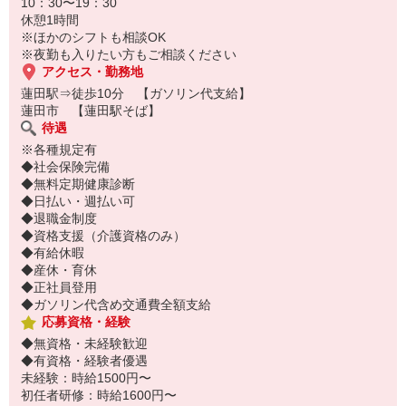
10：30〜19：30
履歴書不要！
休憩1時間
電話でサクッと登録して職場を見学⇒気に入れば即日お仕事スター
※ほかのシフトも相談OK
ト♪
※夜勤も入りたい方もご相談ください
アクセス・勤務地
蓮田駅⇒徒歩10分 【ガソリン代支給】
蓮田市 【蓮田駅そば】
待遇
※各種規定有
◆社会保険完備
◆無料定期健康診断
◆日払い・週払い可
◆退職金制度
◆資格支援（介護資格のみ）
◆有給休暇
◆産休・育休
◆正社員登用
◆ガソリン代含め交通費全額支給
応募資格・経験
◆無資格・未経験歓迎
◆有資格・経験者優遇
未経験：時給1500円〜
初任者研修：時給1600円〜