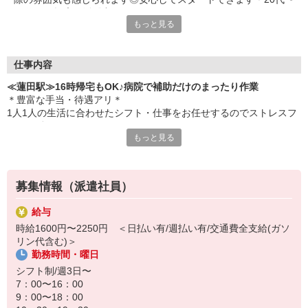
60代まで幅広く活躍中
もっと見る
仕事内容
≪蓮田駅≫16時帰宅もOK♪病院で補助だけのまったり作業
＊豊富な手当・待遇アリ＊
1人1人の生活に合わせたシフト・仕事をお任せするのでストレスフ
リーで働けます！
もっと見る
〔仕事内容〕
◆移動のお手伝い
◆病室内のシーツ交換、清掃
募集情報（派遣社員）
◆患者さんの生活介助 など
給与
資格も経験も問いません！
時給1600円〜2250円 ＜日払い有/週払い有/交通費全支給(ガソ
看護師さんをサポートする看護助手として、ピカピカな病院に勤務
リン代含む)＞
していただきます♪
勤務時間・曜日
定時退社なのでプライベート時間も充実◎
シフト制/週3日〜
夕方には帰宅して子どものお迎えや家のことをやりたい主婦（夫）
7：00〜16：00
さんも活躍中です★
9：00〜18：00