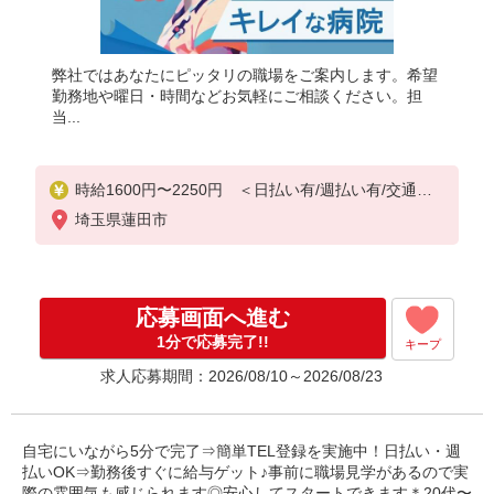
弊社ではあなたにピッタリの職場をご案内します。希望
勤務地や曜日・時間などお気軽にご相談ください。担
当...
時給1600円〜2250円 ＜日払い有/週払い有/交通費
全支給(ガソリン代含む)＞
埼玉県蓮田市
応募画面へ進む
1分で応募完了!!
キープ
求人応募期間：2026/08/10～2026/08/23
自宅にいながら5分で完了⇒簡単TEL登録を実施中！日払い・週
払いOK⇒勤務後すぐに給与ゲット♪事前に職場見学があるので実
際の雰囲気も感じられます◎安心してスタートできます＊20代〜