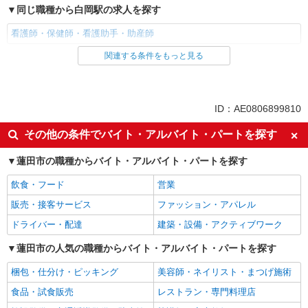
同じ職種から白岡駅の求人を探す
看護師・保健師・看護助手・助産師
関連する条件をもっと見る
同じ雇用形態から白岡駅の求人を探す
派遣社員
同じ特徴から白岡駅の求人を探す
ID：AE0806899810
入社日応相談
未経験歓迎
その他の条件でバイト・アルバイト・パートを探す
経験者・有資格者歓迎
新卒・第二新卒歓迎
蓮田市の職種からバイト・アルバイト・パートを探す
女性活躍中
主婦・主夫歓迎
飲食・フード
営業
フリーター歓迎
学歴不問
販売・接客サービス
ファッション・アパレル
ブランクOK
ミドル（40代～）活躍中
ドライバー・配達
建築・設備・アクティブワーク
エルダー（50代～）活躍中
シニア（60代～）活躍中
高収入・高額
蓮田市の人気の職種からバイト・アルバイト・パートを探す
ボーナス・賞与あり
昇給あり
完全週休2日制
梱包・仕分け・ピッキング
美容師・ネイリスト・まつげ施術
フルタイム歓迎
禁煙・分煙
食品・試食販売
レストラン・専門料理店
駅直結・駅チカ
車通勤OK