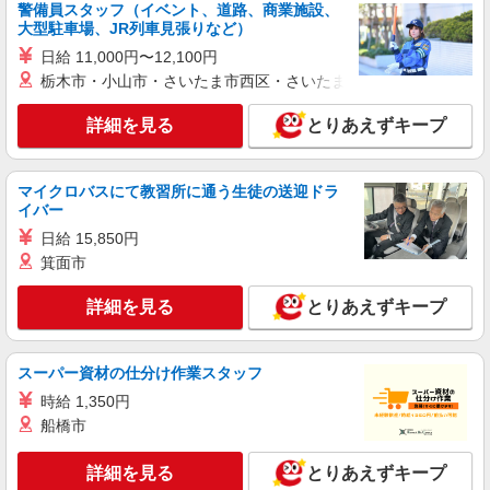
詳細を見る
キープ
警備員スタッフ（イベント、道路、商業施設、
※上記金額に消費税を加えた金額をお支払いいた
大型駐車場、JR列車見張りなど）
します ※交通費・電話代は弊社負担。その他、支
援内容により細則あり。
日給 11,000円〜12,100円
栃木市・小山市・さいたま市西区・さいたま市岩槻区・久喜市・
詳細を見る
とりあえずキープ
マイクロバスにて教習所に通う生徒の送迎ドラ
イバー
日給 15,850円
箕面市
詳細を見る
とりあえずキープ
スーパー資材の仕分け作業スタッフ
時給 1,350円
船橋市
詳細を見る
とりあえずキープ