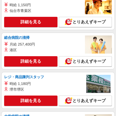
通費全支給(ガソリン代含む)＞
時給 1,150円
蓮田市 【蓮田駅そば】
仙台市青葉区
詳細を見る
キープ
詳細を見る
とりあえずキープ
NEW
派遣社員
株式会社kotrio /●SI-H-2101922
総合病院の清掃
【職場環境◎】よすぎて全私が泣いた≫看護
月給 257,400円
助手募集♪未経験OK！
港区
時給1600円〜2250円 ＜日払い有/週払い有/交
通費全支給(ガソリン代含む)＞
詳細を見る
とりあえずキープ
蓮田市
レジ・商品陳列スタッフ
詳細を見る
キープ
時給 1,180円
派遣社員
堺市堺区
株式会社スタッフサービス・メディカル 埼玉医療オフィス（お仕事
No.W10477264）
詳細を見る
とりあえずキープ
看護助手
時給1400円