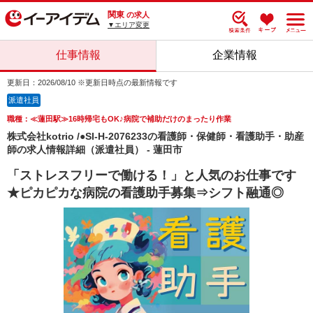
関東
の求人
▼エリア変更
仕事情報
企業情報
更新日：2026/08/10 ※更新日時点の最新情報です
派遣社員
職種：≪蓮田駅≫16時帰宅もOK♪病院で補助だけのまったり作業
株式会社kotrio /●SI-H-2076233の看護師・保健師・看護助手・助産
師の求人情報詳細（派遣社員） - 蓮田市
「ストレスフリーで働ける！」と人気のお仕事です
★ピカピカな病院の看護助手募集⇒シフト融通◎