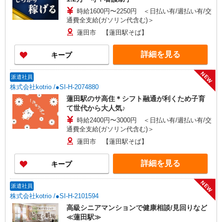
時給1600円〜2250円 ＜日払い有/週払い有/交
通費全支給(ガソリン代含む)＞
蓮田市 【蓮田駅そば】
詳細を見る
キープ
NEW
派遣社員
株式会社kotrio /●SI-H-2074880
蓮田駅のサ高住＊シフト融通が利くため子育
て世代から大人気♪
時給2400円〜3000円 ＜日払い有/週払い有/交
通費全支給(ガソリン代含む)＞
蓮田市 【蓮田駅そば】
詳細を見る
キープ
NEW
派遣社員
株式会社kotrio /●SI-H-2101594
高級シニアマンションで健康相談/見回りなど
≪蓮田駅≫