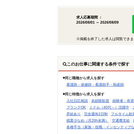
求人応募期間 ：
2026/08/01 ～ 2026/08/09
※掲載を終了した求人は閲覧できま
このお仕事に関連する条件で探す
同じ職種から求人を探す
看護師・保健師・看護助手・助産師
同じ特徴から求人を探す
入社日応相談
未経験歓迎
経験者・有資
ブランクOK
ミドル（40代～）活躍中
昇給あり
完全週休2日制
フルタイム歓
残業少なめ（月20h未満）
交通費支給
各種手当（家族・役職・インセンティブ