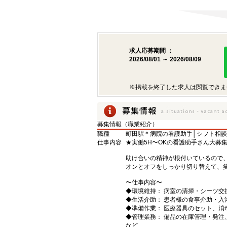
求人応募期間 ：
2026/08/01 ～ 2026/08/09
※掲載を終了した求人は閲覧できま
募集情報（職業紹介）
職種
町田駅＊病院の看護助手│シフト相談
仕事内容
★実働5H〜OKの看護助手さん大募
助け合いの精神が根付いているので
オンとオフをしっかり切り替えて、
〜仕事内容〜
◆環境維持： 病室の清掃・シーツ交
◆生活介助： 患者様の食事介助・入
◆準備作業： 医療器具のセット、消
◆管理業務： 備品の在庫管理・発注
など