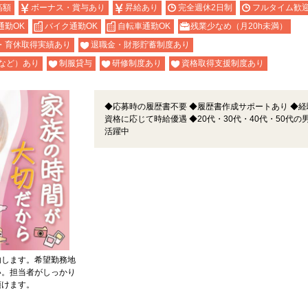
高額
ボーナス・賞与あり
昇給あり
完全週休2日制
フルタイム歓
通勤OK
バイク通勤OK
自転車通勤OK
残業少なめ（月20h未満）
・育休取得実績あり
退職金・財形貯蓄制度あり
など）あり
制服貸与
研修制度あり
資格取得支援制度あり
◆応募時の履歴書不要 ◆履歴書作成サポートあり ◆経
資格に応じて時給優遇 ◆20代・30代・40代・50代の
活躍中
内します。希望勤務地
い。担当者がしっかり
頂けます。