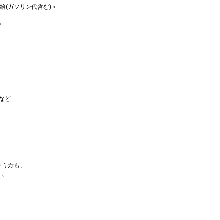
支給(ガソリン代含む)＞
≫
など
いう方も、
き、