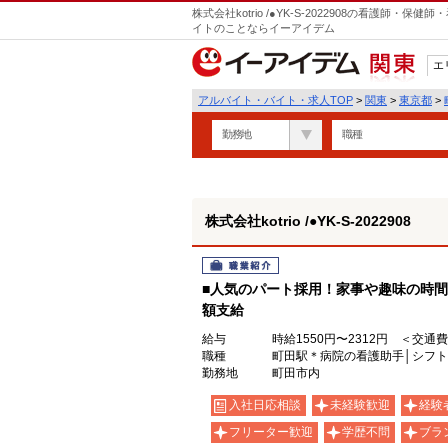
株式会社kotrio /●YK-S-2022908の看護師
イトのことならイーアイデム
エ
関東
アルバイト・バイト・求人TOP
>
関東
>
東京都
>
勤務地
職種
株式会社kotrio /●YK-S-2022908
職業紹介
■人気のパート採用！家事や趣味の時間
額支給
給与
時給1550円〜2312円 ＜交通
職種
町田駅＊病院の看護助手│シフト
勤務地
町田市内
入社日応相談
未経験歓迎
経験
フリーター歓迎
学歴不問
ブラ