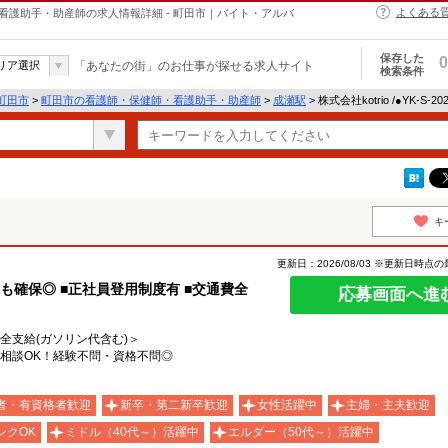
よくある
・保健師・看護助手・助産師の求人情報詳細 - 町田市｜バイト・アルバ
保存した
0
リア選択
「あなたの街」のお仕事が探せる求人サイト
検索条件
町田市
>
町田市の看護師・保健師・看護助手・助産師
>
成瀬駅
> 株式会社kotrio /●YK-S
キ
更新日：2026/08/03 ※更新日時点
も確保◎ ■正社員登用制度有 ■交通費全
応募画面へ進
費全支給(ガソリン代含む)＞
相談OK！経験不問・資格不問◎
者・有資格者歓迎
新卒・第二新卒歓迎
女性活躍中
主婦・主夫歓迎
ンクOK
ミドル（40代～）活躍中
エルダー（50代～）活躍中