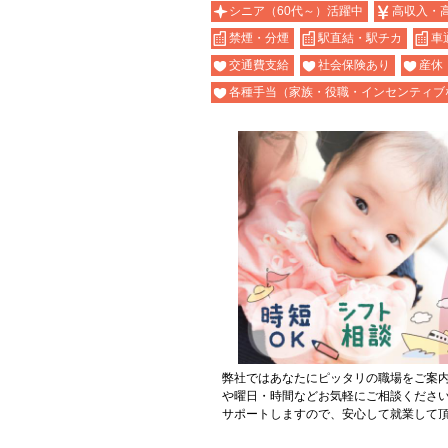
シニア（60代～）活躍中
高収入・
禁煙・分煙
駅直結・駅チカ
車
交通費支給
社会保険あり
産休
各種手当（家族・役職・インセンティブ
弊社ではあなたにピッタリの職場をご案
や曜日・時間などお気軽にご相談くださ
サポートしますので、安心して就業して