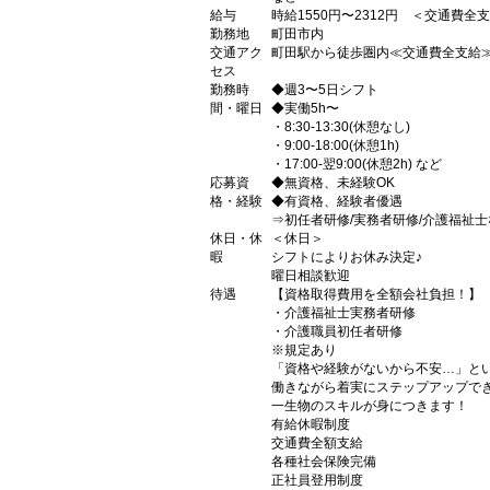
給与
時給1550円〜2312円 ＜交通費全
勤務地
町田市内
交通アク
町田駅から徒歩圏内≪交通費全支給
セス
勤務時
◆週3〜5日シフト
間・曜日
◆実働5h〜
・8:30-13:30(休憩なし)
・9:00-18:00(休憩1h)
・17:00-翌9:00(休憩2h) など
応募資
◆無資格、未経験OK
格・経験
◆有資格、経験者優遇
⇒初任者研修/実務者研修/介護福祉士
休日・休
＜休日＞
暇
シフトによりお休み決定♪
曜日相談歓迎
待遇
【資格取得費用を全額会社負担！】
・介護福祉士実務者研修
・介護職員初任者研修
※規定あり
「資格や経験がないから不安…」と
働きながら着実にステップアップで
一生物のスキルが身につきます！
有給休暇制度
交通費全額支給
各種社会保険完備
正社員登用制度