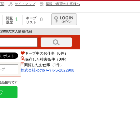
質問
サイトマップ
掲載ご希望のお客様へ
閲覧
キープ
1
0
履歴
リスト
ログイン
-2022908の求人情報詳細
キープ中のお仕事（0件）
保存した検索条件（
0
件）
閲覧したお仕事（1件）
ープ
株式会社kotrio /●YK-S-2022908
の最新情報です
む