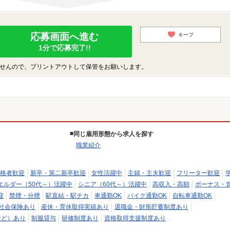
応募画面へ進む
キープ
1分で応募完了!!
せんので、プリントアウトして保管をお願いします。
同じ雇用形態から求人を探す
職業紹介
格者歓迎
新卒・第二新卒歓迎
女性活躍中
主婦・主夫歓迎
フリーター歓迎
エルダー（50代～）活躍中
シニア（60代～）活躍中
高収入・高額
ボーナス・
迎
禁煙・分煙
駅直結・駅チカ
車通勤OK
バイク通勤OK
自転車通勤OK
社会保険あり
産休・育休取得実績あり
退職金・財形貯蓄制度あり
など）あり
制服貸与
研修制度あり
資格取得支援制度あり