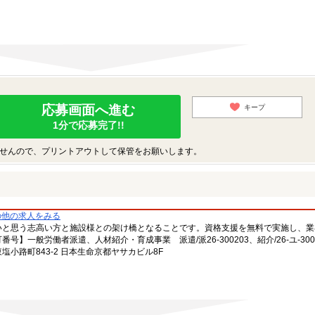
応募画面へ進む
キープ
1分で応募完了!!
せんので、プリントアウトして保管をお願いします。
の他の求人をみる
いと思う志高い方と施設様との架け橋となることです。資格支援を無料で実施し、業
一般労働者派遣、人材紹介・育成事業 派遣/派26-300203、紹介/26-ユ-300
小路町843-2 日本生命京都ヤサカビル8F