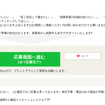
がしたい…』、『長く安定して働きたい…』、『就業部署の詳細が知りたい…』、『
をマッチングしてほしい…』
になりますよね☆まずはお気軽にご連絡ください!!お問い合わせだけでも構いません
専属の担当がおります。就業前から就業中も全力でサポートいたします!!
応募画面へ進む
キープ
1分で応募完了!!
せんので、プリントアウトして保管をお願いします。
ださい。（お電話でのご応募も承っております）来社不要・電話のみで面談が可能
町5-1 横浜クリエーションスクエア7F