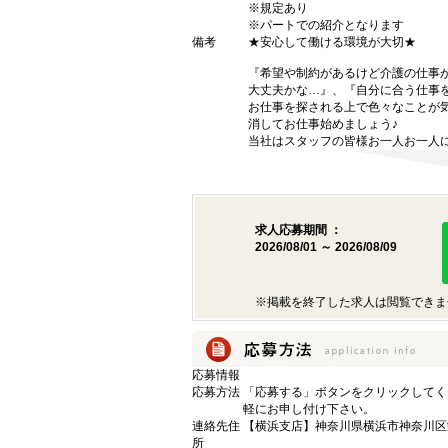
※規定あり
※パートでの紹介となります
備考
★安心して働ける環境が大切★
『希望や制約があるけど介護の仕事
大丈夫かな…』、『自分に合う仕事
お仕事を探される上で色々なことが気
消してお仕事始めましょう♪
当社はスタッフの皆様お一人お一人に
求人応募期間 ：
2026/08/01 ～ 2026/08/09
※掲載を終了した求人は閲覧できま
応募情報
応募方法
「応募する」ボタンをクリックしてく
軽にお申し付け下さい。
連絡先住
【横浜支店】神奈川県横浜市神奈川区栄
所