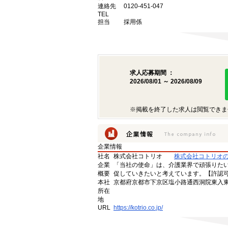
連絡先
0120-451-047
TEL
担当
採用係
求人応募期間 ：
2026/08/01 ～ 2026/08/09
※掲載を終了した求人は閲覧できま
企業情報
社名
株式会社コトリオ
株式会社コトリオ
企業
「当社の使命」は、介護業界で頑張りた
概要
促していきたいと考えています。【許認可番号】
本社
京都府京都市下京区塩小路通西洞院東入東塩
所在
地
URL
https://kotrio.co.jp/