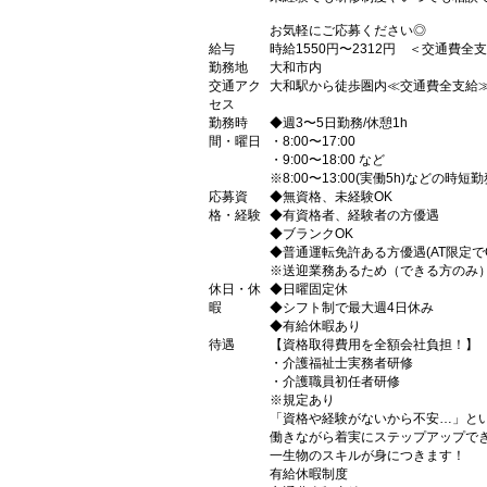
お気軽にご応募ください◎
給与
時給1550円〜2312円 ＜交通費全
勤務地
大和市内
交通アク
大和駅から徒歩圏内≪交通費全支給
セス
勤務時
◆週3〜5日勤務/休憩1h
間・曜日
・8:00〜17:00
・9:00〜18:00 など
※8:00〜13:00(実働5h)などの時
応募資
◆無資格、未経験OK
格・経験
◆有資格者、経験者の方優遇
◆ブランクOK
◆普通運転免許ある方優遇(AT限定でO
※送迎業務あるため（できる方のみ
休日・休
◆日曜固定休
暇
◆シフト制で最大週4日休み
◆有給休暇あり
待遇
【資格取得費用を全額会社負担！】
・介護福祉士実務者研修
・介護職員初任者研修
※規定あり
「資格や経験がないから不安…」と
働きながら着実にステップアップで
一生物のスキルが身につきます！
有給休暇制度