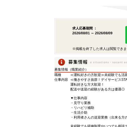
求人応募期間 ：
2026/08/01 ～ 2026/08/09
※掲載を終了した求人は閲覧できま
募集情報（職業紹介）
職種
≪運転好きの方歓迎≫未経験でも活躍
仕事内容
≪働きやすさ抜群！デイサービスSTA
運転好きな方大歓迎！
配送や送迎の経験がある方は優遇◎
▼仕事内容
・見守り業務
・リハビリ補助
・生活介助
・利用者さんの送迎業務（出来る方
未経験でも研修制度やいつでも相談