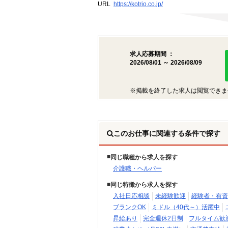
URL
https://kotrio.co.jp/
求人応募期間 ：
2026/08/01 ～ 2026/08/09
※掲載を終了した求人は閲覧できま
このお仕事に関連する条件で探す
同じ職種から求人を探す
介護職・ヘルパー
同じ特徴から求人を探す
入社日応相談
未経験歓迎
経験者・有資
ブランクOK
ミドル（40代～）活躍中
昇給あり
完全週休2日制
フルタイム歓