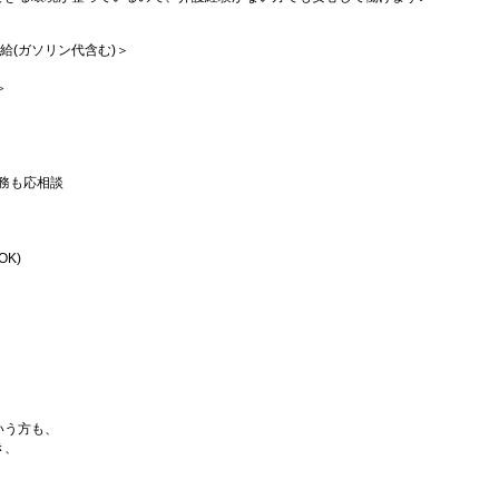
支給(ガソリン代含む)＞
≫
短勤務も応相談
K)
）
いう方も、
き、