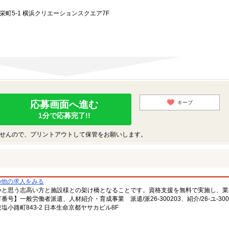
町5-1 横浜クリエーションスクエア7F
応募画面へ進む
キープ
1分で応募完了!!
せんので、プリントアウトして保管をお願いします。
の他の求人をみる
いと思う志高い方と施設様との架け橋となることです。資格支援を無料で実施し、業
一般労働者派遣、人材紹介・育成事業 派遣/派26-300203、紹介/26-ユ-300
小路町843-2 日本生命京都ヤサカビル8F