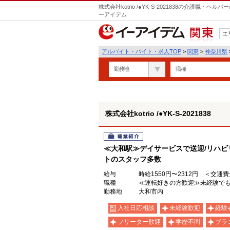
株式会社kotrio /●YK-S-2021838の介護職
ーアイデム
エ
関東
アルバイト・バイト・求人TOP
>
関東
>
神奈川県
勤務地
職種
株式会社kotrio /●YK-S-2021838
職業紹介
≪大和駅≫デイサービスで送迎/リハビ
トのスタッフ多数
給与
時給1550円〜2312円 ＜交通
職種
≪運転好きの方歓迎≫未経験でも
勤務地
大和市内
入社日応相談
未経験歓迎
経験
フリーター歓迎
学歴不問
ブラ