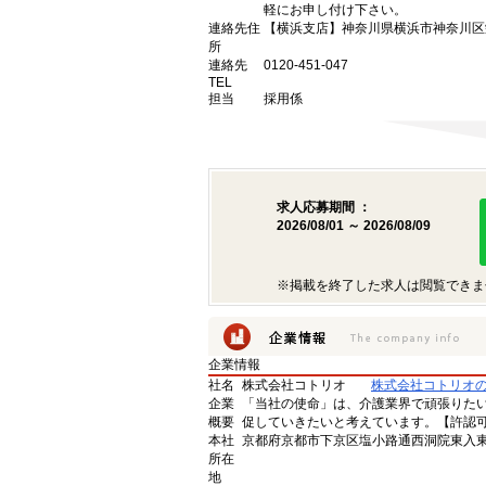
軽にお申し付け下さい。
連絡先住
【横浜支店】神奈川県横浜市神奈川区栄
所
連絡先
0120-451-047
TEL
担当
採用係
求人応募期間 ：
2026/08/01 ～ 2026/08/09
※掲載を終了した求人は閲覧できま
企業情報
社名
株式会社コトリオ
株式会社コトリオ
企業
「当社の使命」は、介護業界で頑張りた
概要
促していきたいと考えています。【許認可番号】
本社
京都府京都市下京区塩小路通西洞院東入東塩
所在
地