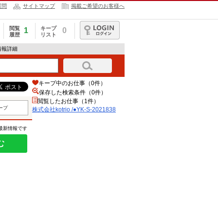
質問
サイトマップ
掲載ご希望のお客様へ
閲覧
キープ
1
0
履歴
リスト
ログイン
求人情報詳細
キープ中のお仕事（0件）
保存した検索条件（
0
件）
閲覧したお仕事（1件）
ープ
株式会社kotrio /●YK-S-2021838
の最新情報です
む