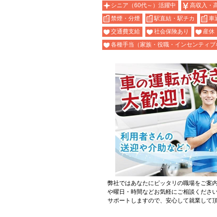
シニア（60代～）活躍中
高収入・
禁煙・分煙
駅直結・駅チカ
車
交通費支給
社会保険あり
産休
各種手当（家族・役職・インセンティブ
弊社ではあなたにピッタリの職場をご案
や曜日・時間などお気軽にご相談くださ
サポートしますので、安心して就業して