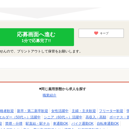
応募画面へ進む
キープ
1分で応募完了!!
せんので、プリントアウトして保管をお願いします。
同じ雇用形態から求人を探す
職業紹介
格者歓迎
新卒・第二新卒歓迎
女性活躍中
主婦・主夫歓迎
フリーター歓迎
エルダー（50代～）活躍中
シニア（60代～）活躍中
高収入・高額
ボーナス・
迎
禁煙・分煙
駅直結・駅チカ
車通勤OK
バイク通勤OK
自転車通勤OK