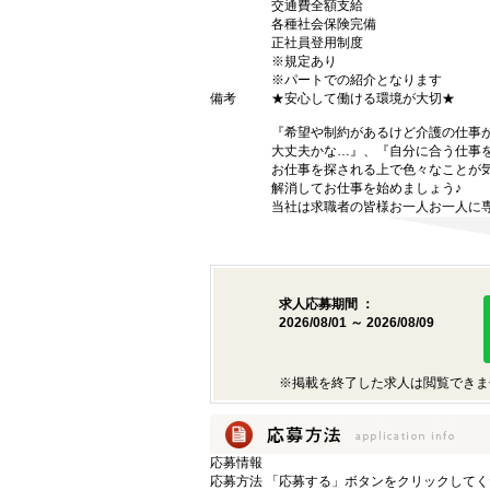
交通費全額支給
各種社会保険完備
正社員登用制度
※規定あり
※パートでの紹介となります
備考
★安心して働ける環境が大切★
『希望や制約があるけど介護の仕事
大丈夫かな…』、『自分に合う仕事
お仕事を探される上で色々なことが
解消してお仕事を始めましょう♪
当社は求職者の皆様お一人お一人に
求人応募期間 ：
2026/08/01 ～ 2026/08/09
※掲載を終了した求人は閲覧できま
応募情報
応募方法
「応募する」ボタンをクリックしてく