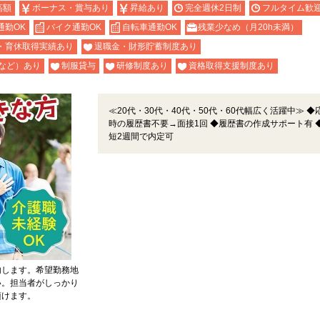
高額
ボーナス・賞与あり
昇給あり
完全週休2日制
フルタイム歓
通勤OK
バイク通勤OK
自転車通勤OK
残業少なめ（月20h未満）
・育休取得実績あり
退職金・財形貯蓄制度あり
など）あり
制服貸与
研修制度あり
資格取得支援制度あり
≪20代・30代・40代・50代・60代幅広く活躍中≫ ◆
時の履歴書不要→面接1回 ◆履歴書の作成サポート有 
短2週間で内定可
内します。希望勤務地
い。担当者がしっかり
頂けます。