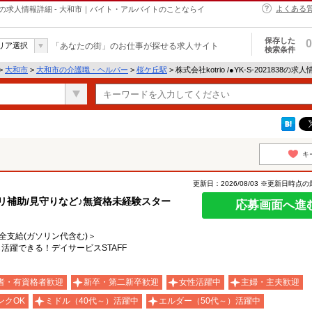
よくある
・ヘルパーの求人情報詳細 - 大和市｜バイト・アルバイトのことならイ
保存した
0
リア選択
「あなたの街」のお仕事が探せる求人サイト
検索条件
>
大和市
>
大和市の介護職・ヘルパー
>
桜ケ丘駅
> 株式会社kotrio /●YK-S-2021838の
キ
更新日：2026/08/03 ※更新日時点
リ補助/見守りなど♪無資格未経験スター
応募画面へ進
費全支給(ガソリン代含む)＞
活躍できる！デイサービスSTAFF
者・有資格者歓迎
新卒・第二新卒歓迎
女性活躍中
主婦・主夫歓迎
ンクOK
ミドル（40代～）活躍中
エルダー（50代～）活躍中