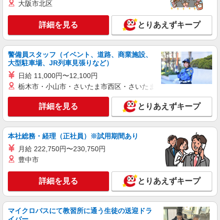
大阪市北区
NEW
正社員
詳細を見る
とりあえずキープ
コンパスグループ・ジャパン株式会社 39478_f
調理師【正社員】
警備員スタッフ（イベント、道路、商業施設、
月給28万円〜33万円 試用期間中 月給28万円〜
大型駐車場、JR列車見張りなど）
33万円(試用期間3ヶ月) 残業が発生した場合、残業
代を1分単位で別途支給します。 ※給与は経験や
日給 11,000円〜12,100円
グレースメイト鷺ノ宮参番館 （東京都練馬
前職給与に応じて決定します。
区中村南3-24-12）
栃木市・小山市・さいたま市西区・さいたま市岩槻区・久喜市・
詳細を見る
とりあえずキープ
詳細を見る
キープ
NEW
アルバイト
パート
本社総務・経理（正社員）※試用期間あり
コンパスグループ・ジャパン株式会社 39353_p
月給 222,750円〜230,750円
調理師【アルバイト・パート】
豊中市
時給1,600円以上 試用期間中 時給1,600円以上
(試用期間2ヶ月) 残業が発生した場合、残業代を1
分単位で別途支給します。
詳細を見る
とりあえずキープ
グランダ井荻 （東京都練馬区南田中1丁目22-
21）
マイクロバスにて教習所に通う生徒の送迎ドラ
詳細を見る
キープ
イバー