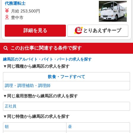
シェフ【正社員】
代務運転士
月給28万円〜33万円 試用期間中 月給28万円〜
月給 253,500円
33万円(試用期間3ヶ月) 残業が発生した場合、残業
豊中市
代を1分単位で別途支給します。 ▼理論年収（基
グランダ井荻 （東京都練馬区南田中1丁目22-
本給12ヵ月＋賞与） 3,780,000〜4,620,000円 ▼
21）
想定年収（理論年収＋残業20H/月）
詳細を見る
とりあえずキープ
4,250,930〜5,195,581円 ※給与は経験や前職給与
詳細を見る
キープ
に応じて決定します。
このお仕事に関連する条件で探す
NEW
正社員
コンパスグループ・ジャパン株式会社 39478_f
練馬区のアルバイト・バイト・パートの求人を探す
調理師責任者【正社員】
同じ職種から練馬区の求人を探す
月給30万円〜35万円 試用期間中 月給30万円〜
飲食・フードすべて
35万円(試用期間3ヶ月) 残業が発生した場合、残業
代を1分単位で別途支給します。 ※給与は経験や
調理・調理補助・調理師
グレースメイト鷺ノ宮参番館 （東京都練馬
前職給与に応じて決定します。
区中村南3-24-12）
同じ雇用形態から練馬区の求人を探す
詳細を見る
キープ
正社員
同じ特徴から練馬区の求人を探す
朝
昼