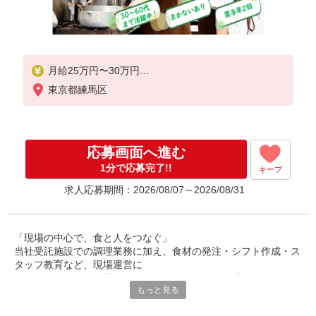
月給25万円〜30万円
東京都練馬区
※給与は経験や前職給与に応じて決定します。
賞与年2回
応募画面へ進む
1分で応募完了!!
キープ
求人応募期間：2026/08/07～2026/08/31
「現場の中心で、食と人をつなぐ」
当社受託施設での調理業務に加え、食材の発注・シフト作成・ス
タッフ教育など、現場運営に
関わるチーフ候補を募集しています。30〜50代の方が多数活躍
もっと見る
中。調理経験を活かし、
マネジメントにも挑戦できるポジションです。