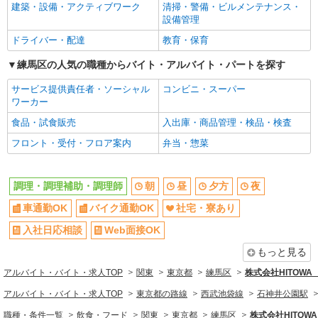
建築・設備・アクティブワーク
清掃・警備・ビルメンテナンス・
Web面接OK
友達と応募OK
設備管理
職場見学OKまたは説明会あり
未経験歓迎
ドライバー・配達
教育・保育
経験者・有資格者歓迎
新卒・第二新卒歓迎
練馬区の人気の職種からバイト・アルバイト・パートを探す
女性活躍中
主婦・主夫歓迎
サービス提供責任者・ソーシャル
コンビニ・スーパー
フリーター歓迎
学歴不問
ワーカー
ブランクOK
ミドル（40代～）活躍中
食品・試食販売
入出庫・商品管理・検品・検査
エルダー（50代～）活躍中
シニア（60代～）活躍中
フロント・受付・フロア案内
弁当・惣菜
ボーナス・賞与あり
昇給あり
時間固定シフト制
時間や曜日が選べる・シフト自由
調理・調理補助・調理師
朝
昼
夕方
夜
禁煙・分煙
交通費支給
車通勤OK
バイク通勤OK
社宅・寮あり
社会保険あり
家賃補助・住宅手当有
入社日応相談
Web面接OK
まかない・食事補助
産休・育休取得実績あり
もっと見る
退職金・財形貯蓄制度あり
各種手当（家族・役職・インセン
ティブなど）あり
アルバイト・バイト・求人TOP
関東
東京都
練馬区
株式会社HITOW
社割・特典あり
制服貸与
アルバイト・バイト・求人TOP
東京都の路線
西武池袋線
石神井公園駅
研修制度あり
社員登用あり
職種・条件一覧
飲食・フード
関東
東京都
練馬区
株式会社HITO