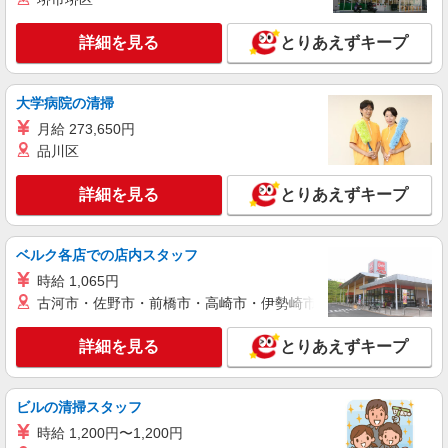
詳細を見る
キープ
詳細を見る
とりあえずキープ
NEW
アルバイト
パート
コンパスグループ・ジャパン株式会社 39601_p
調理師【アルバイト・パート】
大学病院の清掃
時給1,600円以上 試用期間中 時給1,600円以上
月給 273,650円
(試用期間2ヶ月) 残業が発生した場合、残業代を1
品川区
分単位で別途支給します。
医療法人志匠会 練馬志匠会病院 （東京都練
馬区土支田1丁目13番20号）
詳細を見る
とりあえずキープ
詳細を見る
キープ
ベルク各店での店内スタッフ
NEW
アルバイト
パート
時給 1,065円
コンパスグループ・ジャパン株式会社 39379_p
古河市・佐野市・前橋市・高崎市・伊勢崎市・太田市・館林市・
調理補助【アルバイト・パート】
時給1,260円以上 試用期間中 時給1,260円以上
詳細を見る
とりあえずキープ
(試用期間2ヶ月) 残業が発生した場合、残業代を1
分単位で別途支給します。
グランダ中村橋弐番館 （東京都練馬区貫井2-
9-9）
ビルの清掃スタッフ
時給 1,200円〜1,200円
詳細を見る
キープ