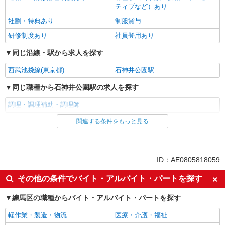
ティブなど）あり
社割・特典あり
制服貸与
研修制度あり
社員登用あり
同じ沿線・駅から求人を探す
西武池袋線(東京都)
石神井公園駅
同じ職種から石神井公園駅の求人を探す
調理・調理補助・調理師
関連する条件をもっと見る
同じ雇用形態から石神井公園駅の求人を探す
正社員
同じ特徴から石神井公園駅の求人を探す
ID：AE0805818059
朝
昼
その他の条件でバイト・アルバイト・パートを探す
夕方
夜
練馬区の職種からバイト・アルバイト・パートを探す
車通勤OK
バイク通勤OK
軽作業・製造・物流
医療・介護・福祉
社宅・寮あり
入社日応相談