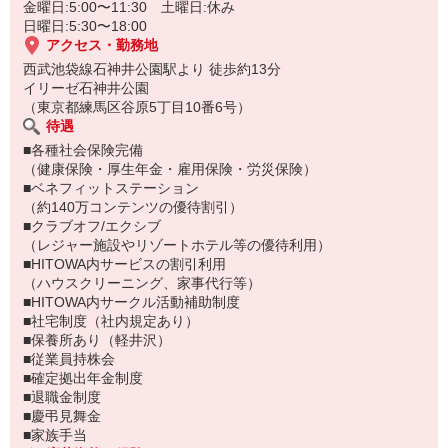
金曜日:5:00〜11:30 土曜日:休み
日曜日:5:30〜18:00
アクセス・勤務地
西武池袋線石神井公園駅より 徒歩約13分
イリーゼ石神井公園
（東京都練馬区谷原5丁目10番6号）
待遇
■各種社会保険完備
（健康保険・厚生年金・雇用保険・労災保険）
■ベネフィットステーション
（約140万コンテンツの優待割引）
■クラブオフ/エクシブ
（レジャー施設やリゾートホテル等の優待利用）
■HITOWA内サービスの割引利用
（ハウスクリーニング、家事代行等）
■HITOWA内サークル活動補助制度
■社宅制度（社内規定あり）
■保養所あり（軽井沢）
■従業員持株会
■確定拠出年金制度
■退職金制度
■慶弔見舞金
■家族手当