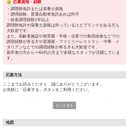
応募資格・経験
・調理師免許または栄養士資格
・調理経験、普通自動車免許あれば尚可
・給食調理経験1年以上
調理師免許や栄養士資格は持っているけどブランクがある方も
大歓迎です。
また、高齢者施設や保育園・学校・企業での集団給食などでの
調理経験が有る方や居酒屋・ファミリーレストラン・中華・イ
タリアンなどでの調理経験が有る方も大歓迎です。
新卒者の方から〜60代の方まで多様なスタッフが活躍していま
す。
応募方法
ここまでお読みくださり、誠にありがとうございます。
お気軽に「応募する」ボタンをご利用ください。
エントリー確認後、こちらよりお電話またはSMSにてご連絡をさせ
もっと見る
ていただきます。
★WEBエントリーは24時間いつでも受付できます。
お電話の際は「イーアイデムを見た」と伝えるとスムーズです。
地図
面接時には履歴書（写真貼付）をご持参ください。