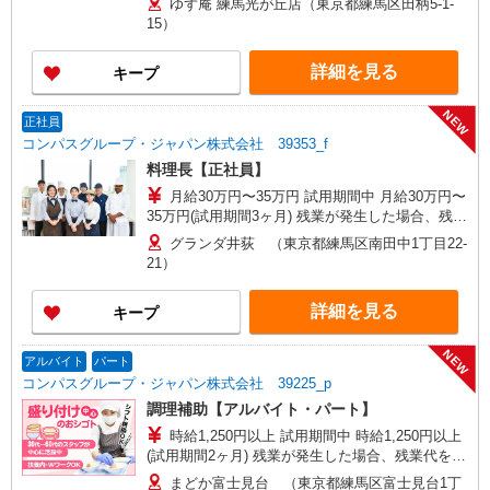
ゆず庵 練馬光が丘店（東京都練馬区田柄5-1-
15）
詳細を見る
キープ
NEW
正社員
コンパスグループ・ジャパン株式会社 39353_f
料理長【正社員】
月給30万円〜35万円 試用期間中 月給30万円〜
35万円(試用期間3ヶ月) 残業が発生した場合、残業
代を1分単位で別途支給します。 ▼理論年収（基
グランダ井荻 （東京都練馬区南田中1丁目22-
本給12ヵ月＋賞与） 4,200,000〜5,320,000円 ▼
21）
想定年収（理論年収＋残業20H/月）
4,723,256〜5,982,791円 ※給与は経験や前職給与
詳細を見る
キープ
に応じて決定します。
NEW
アルバイト
パート
コンパスグループ・ジャパン株式会社 39225_p
調理補助【アルバイト・パート】
時給1,250円以上 試用期間中 時給1,250円以上
(試用期間2ヶ月) 残業が発生した場合、残業代を1
分単位で別途支給します。
まどか富士見台 （東京都練馬区富士見台1丁