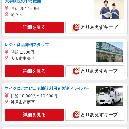
NEW
大学病院の中材滅菌
アルバイト
パート
そんぽの家 光が丘
月給 254,160円
調理補助スタッフ
足立区
時給1290円〜1340円 ※経験等による ★希望収
入がありましたら、ご相談いただければ希望条件
詳細を見る
とりあえずキープ
に合うかの確認もいたします。 ★時間外手当別途
東京都練馬区土支田1丁目15-16
支給 ★上記金額は働きがい向上手当を含みます。
★働きがい向上手当※26年6月改定（地域により異
レジ・商品陳列スタッフ
詳細を見る
キープ
なる） 社会保険加入者は更に＋50円
時給 1,300円
NEW
大阪市中央区
アルバイト
パート
そんぽの家 光が丘
詳細を見る
とりあえずキープ
調理補助スタッフ
時給1290円〜1340円 ※経験等による ★希望収
入がありましたら、ご相談いただければ希望条件
マイクロバスによる施設利用者送迎ドライバー
に合うかの確認もいたします。 ★時間外手当別途
東京都練馬区土支田1丁目15-16
支給 ★上記金額は働きがい向上手当を含みます。
日給 10,900円〜10,900円
★働きがい向上手当※26年6月改定（地域により異
神戸市須磨区
詳細を見る
キープ
なる） 社会保険加入者は更に＋50円
詳細を見る
とりあえずキープ
NEW
正社員
コンパスグループ・ジャパン株式会社 39353_f