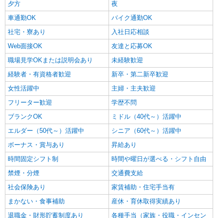
夕方
夜
車通勤OK
バイク通勤OK
社宅・寮あり
入社日応相談
Web面接OK
友達と応募OK
職場見学OKまたは説明会あり
未経験歓迎
経験者・有資格者歓迎
新卒・第二新卒歓迎
女性活躍中
主婦・主夫歓迎
フリーター歓迎
学歴不問
ブランクOK
ミドル（40代～）活躍中
エルダー（50代～）活躍中
シニア（60代～）活躍中
ボーナス・賞与あり
昇給あり
時間固定シフト制
時間や曜日が選べる・シフト自由
禁煙・分煙
交通費支給
社会保険あり
家賃補助・住宅手当有
まかない・食事補助
産休・育休取得実績あり
退職金・財形貯蓄制度あり
各種手当（家族・役職・インセン