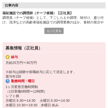
調理だけでなく、職場の運営にも関われるやりがいある仕事。
仕事内容
現場のリーダーとして、チームをまとめ、円滑な運営を支えま
福祉施設での調理師（チーフ候補）【正社員】
す。
調理員（チーフ候補）として、下ごしらえや調理、味付け、盛り付
け、洗浄などの高齢者福祉施設での調理業務のほか、食材の発注や
利用者様の笑顔に加え、スタッフの成長や職場の改善に貢献でき
シフト作成、スタッフ教育などもお願いします。マネジメント経験
るのがチーフならではの
もっと見る
は不問です！食事の提供を通して利用者さまを笑顔にしたいという
やりがい。人と食に向き合う責任あるポジションです。
方や、心を込めた調理ができる方を歓迎しています。
HITOWAのフードサービスカンパニーは、全国300以上の施設で
給食運営を行う業界大手。調理技術だけでなく、
募集情報（正社員）
マネジメント力も磨ける研修制度が整っています。
給与
月給25万円〜30万円
※給与は経験や前職給与に応じて決定します。
賞与年2回
勤務時間・曜日
1ヶ月変形労働時間制
（1日実働5時間〜12時間）
シフト例
月曜日:5:30〜14:30 火曜日:5:30〜14:30
水曜日:10:30〜19:30 木曜日:休み