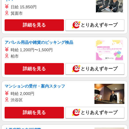
日給 15,850円
NEW
アルバイト
パート
箕面市
コンパスグループ・ジャパン株式会社 39396_p
調理師【アルバイト・パート】
詳細を見る
とりあえずキープ
時給1,600円以上 試用期間中 時給1,600円以上
(試用期間2ヶ月) 残業が発生した場合、残業代を1
分単位で別途支給します。
ベネッセ大泉学園保育園 （東京都練馬区東大
アパレル用品や雑貨のピッキング検品
泉1-17-3）
時給 1,200円〜1,500円
柏市
詳細を見る
キープ
詳細を見る
とりあえずキープ
NEW
アルバイト
パート
ＳＯＭＰＯケア ラヴィーレ 練馬
調理・食器洗浄・発注
マンションの受付・案内スタッフ
時給1290円〜1440円 ※経験等による ★早朝時
時給 2,000円
給（5:00〜8:00）時給＋100円 ★希望収入があり
渋谷区
ましたら、ご相談いただければ希望条件に合うか
東京都練馬区豊玉中2丁目27-10
の確認もいたします。 ★時間外手当別途支給 ★上
詳細を見る
とりあえずキープ
記金額は働きがい向上手当を含みます。 ★働きが
詳細を見る
キープ
い向上手当※26年6月改定（地域により異なる）
社会保険加入者は更に＋50円