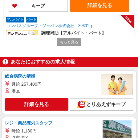
詳細を見る
キープ
NEW
アルバイト
パート
コンパスグループ・ジャパン株式会社 39601_p
調理補助【アルバイト・パート】
時給1,300円以上 試用期間中 時給1,300円以上
もっと見る
(試用期間2ヶ月) 残業が発生した場合、残業代を1
分単位で別途支給します。
医療法人志匠会 練馬志匠会病院 （東京都練
馬区土支田1丁目13番20号）
あなたにおすすめの求人情報
詳細を見る
キープ
総合病院の清掃
月給 257,400円
NEW
アルバイト
パート
港区
コンパスグループ・ジャパン株式会社 39498_p
調理補助【アルバイト・パート】
詳細を見る
とりあえずキープ
時給1,400円以上 試用期間中 時給1,400円以上
(試用期間2ヶ月) 残業が発生した場合、残業代を1
分単位で別途支給します。
グランダ練馬 （東京都練馬区豊玉南2-27-
レジ・商品陳列スタッフ
12）
時給 1,180円
堺市堺区