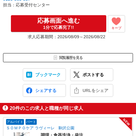
［3］面接実施。履歴書（写真貼付）をお持ちください。
担当：応募受付センター
面接では仕事内容や職場についてなど、気になることやご希望は
なんでもお聞かせくださいね。
↓
応募画面へ進む
［4］ 採用決定のご連絡。勤務開始日もお気軽にご相談ください。
1分で応募完了!!
キープ
【電話受付】
求人応募期間：2026/08/09～2026/08/22
10:00〜20:00 ※年末年始除く
閲覧履歴を見る
ブックマーク
ポストする
シェアする
URLをシェア
20
件のこの求人と職種が同じ求人
NEW
アルバイト
パート
ＳＯＭＰＯケア ラヴィーレ 駒沢公園
調理・食器洗浄・発注