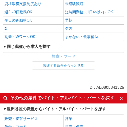
資格取得支援制度あり
未経験歓迎
週2～3日勤務OK
短時間勤務（1日4h以内）OK
平日のみ勤務OK
早朝
朝
夕方
副業・WワークOK
まかない・食事補助
同じ職種から求人を探す
飲食・フード
調理・調理補助・調理師
関連する条件をもっと見る
同じ特徴から求人を探す
ミドル（40代～）活躍中
交通費支給
ID：AE0805841325
社会保険あり
社員登用あり
その他の条件でバイト・アルバイト・パートを探す
未経験歓迎
週2～3日勤務OK
世田谷区の職種からバイト・アルバイト・パートを探す
短時間勤務（1日4h以内）OK
副業・WワークOK
まかない・食事補助
販売・接客サービス
営業
飲食・フード
教育・保育