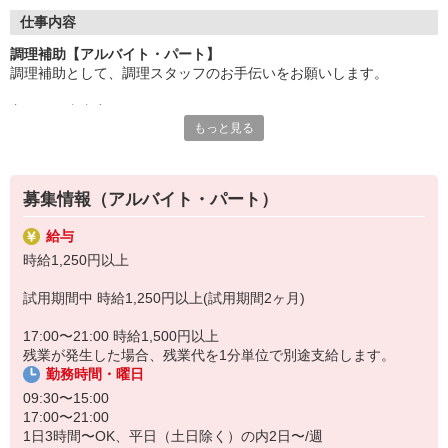
●20代〜50代の幅広い年代のスタッフが活躍中
仕事内容
主婦(夫)・フリーター・学生の方等、幅広い年代のスタッフが活
調理補助【アルバイト・パート】
躍中
調理補助として、調理スタッフのお手伝いをお願いします。
●安心の教育体制
主なお仕事内容
入社後は先輩たちが優しくフォローしながら進めますので、
もっと見る
〇小鉢や付け合わせをお皿に盛り付ける
安心してお仕事を始められます。
〇キッチンの片付け
〇料理提供の準備、洗い場
【会社について】
給食受託の外資系大手企業、コンパスグループ・ジャパン。
募集情報（アルバイト・パート）
調理員が調理を行う為、包丁などは基本的には使いません。
全国約1,500ヵ所で「コントラクトフードサービス」を展開して
料理が苦手、普段は料理をあまりしないという方もご安心下さい♪
います
給与
盛り付けのお仕事が終わったら、料理提供の準備や洗い場など、
時給1,250円以上
別の担当のお手伝いをお願いすることもあります◎
試用期間中 時給1,250円以上(試用期間2ヶ月)
17:00〜21:00 時給1,500円以上
残業が発生した場合、残業代を1分単位で別途支給します。
勤務時間・曜日
09:30〜15:00
17:00〜21:00
1日3時間〜OK、平日（土日除く）の内2日〜/週