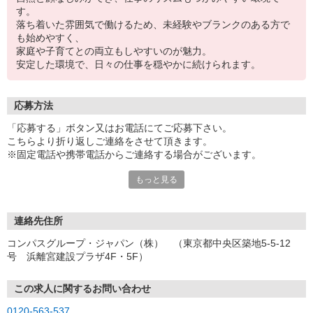
す。
落ち着いた雰囲気で働けるため、未経験やブランクのある方で
も始めやすく、
家庭や子育てとの両立もしやすいのが魅力。
安定した環境で、日々の仕事を穏やかに続けられます。
応募方法
「応募する」ボタン又はお電話にてご応募下さい。
こちらより折り返しご連絡をさせて頂きます。
※固定電話や携帯電話からご連絡する場合がございます。
もっと見る
【WEB応募受付後の流れ】
［1］「応募する」ボタンよりご応募下さい♪
↓
［2］携帯のショートメッセージ（SMS）に質問フォームをお送り
連絡先住所
させて頂きますので、
コンパスグループ・ジャパン（株） （東京都中央区築地5-5-12
メッセージに従ってご質問にご回答頂き、ご都合の良い面接日
号 浜離宮建設プラザ4F・5F）
程をご選択ください♪
※携帯電話番号の登録不備等、SMSが配信されない場合には別途ご
連絡させて頂きます。
この求人に関するお問い合わせ
↓
0120-563-537