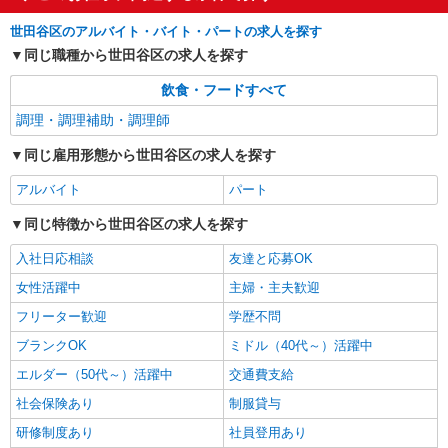
コンパスグループ・ジャパン株式会社 39443_p
世田谷区のアルバイト・バイト・パートの求人を探す
調理師【アルバイト・パート】
同じ職種から世田谷区の求人を探す
時給1,500円以上 試用期間中 時給1,500円以上
(試用期間2ヶ月) 残業が発生した場合、残業代を1
飲食・フードすべて
分単位で別途支給します。
リハビリホームまどか上祖師谷 （東京都世田
調理・調理補助・調理師
谷区上祖師谷6-7-15）
同じ雇用形態から世田谷区の求人を探す
詳細を見る
キープ
アルバイト
パート
同じ特徴から世田谷区の求人を探す
入社日応相談
友達と応募OK
女性活躍中
主婦・主夫歓迎
フリーター歓迎
学歴不問
ブランクOK
ミドル（40代～）活躍中
エルダー（50代～）活躍中
交通費支給
社会保険あり
制服貸与
研修制度あり
社員登用あり