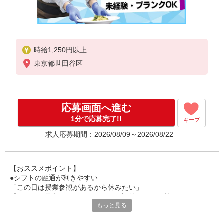
時給1,250円以上
東京都世田谷区
試用期間中 時給1,250円以上(試用期間2ヶ月)
17:00〜21:00 時給1,500円以上
残業が発生した場合、残業代を1分単位で別途支給し
応募画面へ進む
ます。
1分で応募完了!!
キープ
求人応募期間：2026/08/09～2026/08/22
【おススメポイント】
●シフトの融通が利きやすい
「この日は授業参観があるから休みたい」
「その日は予定があるのでシフトを調整したい」等
もっと見る
家庭や趣味の都合にも柔軟に対応しますので、お気軽にご相談く
ださい