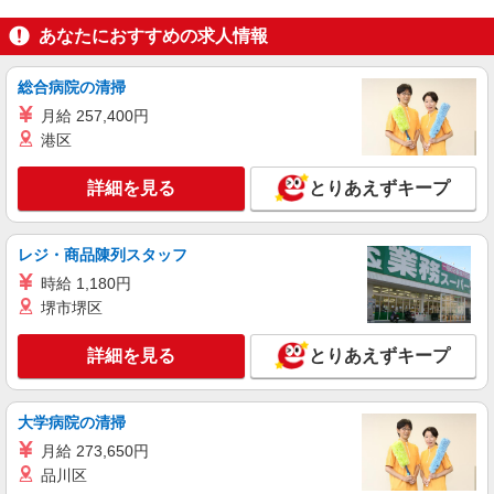
あなたにおすすめの求人情報
詳細を見る
キープ
NEW
総合病院の清掃
アルバイト
パート
コンパスグループ・ジャパン株式会社 21237_p
月給 257,400円
調理師【アルバイト・パート】
港区
時給1,600円以上 試用期間中 時給1,600円以上
(試用期間2ヶ月) 6:00〜8:00 時給1,800円以上 残業
詳細を見る
とりあえずキープ
が発生した場合、残業代を1分単位で別途支給しま
楽天クリムゾンハウス （東京都世田谷区玉川
す。
一丁目14番1号 タワーオフィス9F）
レジ・商品陳列スタッフ
詳細を見る
キープ
時給 1,180円
堺市堺区
NEW
アルバイト
パート
ＳＯＭＰＯケア ラヴィーレ 二子玉川
詳細を見る
とりあえずキープ
調理・食器洗浄・発注
時給1360円〜1510円 ※経験等による ★早朝時
大学病院の清掃
給（5:00〜8:00）時給＋100円 ★希望収入があり
ましたら、ご相談いただければ希望条件に合うか
月給 273,650円
東京都世田谷区鎌田3丁目27-3
の確認もいたします。 ★時間外手当別途支給 ★上
品川区
記金額は働きがい向上手当を含みます。 ★働きが