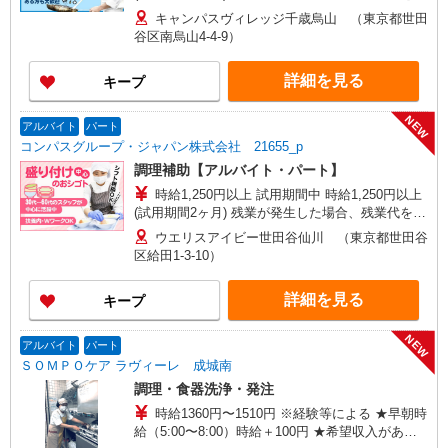
分単位で別途支給します。
キャンパスヴィレッジ千歳烏山 （東京都世田
谷区南烏山4-4-9）
詳細を見る
キープ
NEW
アルバイト
パート
コンパスグループ・ジャパン株式会社 21655_p
調理補助【アルバイト・パート】
時給1,250円以上 試用期間中 時給1,250円以上
(試用期間2ヶ月) 残業が発生した場合、残業代を1
分単位で別途支給します。
ウエリスアイビー世田谷仙川 （東京都世田谷
区給田1-3-10）
詳細を見る
キープ
NEW
アルバイト
パート
ＳＯＭＰＯケア ラヴィーレ 成城南
調理・食器洗浄・発注
時給1360円〜1510円 ※経験等による ★早朝時
給（5:00〜8:00）時給＋100円 ★希望収入があり