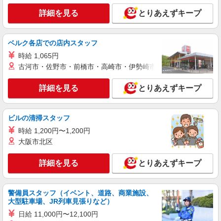
詳細を見る
キープ
い向上手当※26年6月改定（地域により異なる）
詳細を見る
社会保険加入者は更に＋50円
とりあえずキープ
NEW
アルバイト
パート
コンパスグループ・ジャパン株式会社 39654_p
ベルク各店での店内スタッフ
調理員【アルバイト・パート】
時給 1,065円
時給1,400円以上 試用期間中 時給1,400円以上
古河市・佐野市・前橋市・高崎市・伊勢崎市・太田市・館林市・
(試用期間2ヶ月) 残業が発生した場合、残業代を1
分単位で別途支給します。
三軒茶屋リハビリテーション病院 （東京都世
詳細を見る
とりあえずキープ
田谷区１丁目２４－３）
詳細を見る
キープ
ビルの清掃スタッフ
NEW
時給 1,200円〜1,200円
アルバイト
パート
大阪市北区
そんぽの家 成城南
調理補助スタッフ
詳細を見る
とりあえずキープ
時給1360円〜1460円 ※経験等による ★早朝時
給設定あり ★希望収入がありましたら、ご相談い
ただければ希望条件に合うかの確認もいたしま
東京都世田谷区喜多見1丁目31-10
警備員スタッフ（イベント、道路、商業施設、
す。 ★時間外手当別途支給 ★上記金額は働きがい
大型駐車場、JR列車見張りなど）
向上手当を含みます。 ★働きがい向上手当※26年
詳細を見る
キープ
6月改定（地域により異なる） 社会保険加入者
日給 11,000円〜12,100円
は更に＋50円