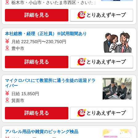
栃木市・小山市・さいたま市西区・さいたま市岩槻区・久喜市・
NEW
アルバイト
パート
コンパスグループ・ジャパン株式会社 39417_p
詳細を見る
とりあえずキープ
調理補助【アルバイト・パート】
時給1,300円以上 試用期間中 時給1,300円以上
本社総務・経理（正社員）※試用期間あり
(試用期間2ヶ月) 残業が発生した場合、残業代を1
分単位で別途支給します。
グランダ桜新町 （東京都世田谷区桜新町2-
月給 222,750円〜230,750円
12-4）
豊中市
詳細を見る
キープ
詳細を見る
とりあえずキープ
NEW
アルバイト
パート
マイクロバスにて教習所に通う生徒の送迎ドラ
コンパスグループ・ジャパン株式会社 39530_p
イバー
調理補助【アルバイト・パート】
日給 15,850円
時給1,300円以上 試用期間中 時給1,300円以上
箕面市
(試用期間2ヶ月) 残業が発生した場合、残業代を1
分単位で別途支給します。
関東中央病院 （東京都世田谷区上用賀6丁目
詳細を見る
とりあえずキープ
25-1）
詳細を見る
キープ
アパレル用品や雑貨のピッキング検品