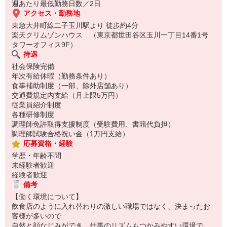
週あたり最低勤務日数／2日
アクセス・勤務地
東急大井町線二子玉川駅より 徒歩約4分
楽天クリムゾンハウス （東京都世田谷区玉川一丁目14番1号
タワーオフィス9F）
待遇
社会保険完備
年次有給休暇（勤務条件あり）
食事補助制度（一部、除外店舗あり）
交通費規定内支給（月上限5万円）
従業員紹介制度
各種研修制度
調理師免許取得支援制度（受験費用、書籍代負担）
調理師試験合格祝い金（1万円支給）
応募資格・経験
学歴・年齢不問
未経験者歓迎
経験者歓迎
備考
【働く環境について】
飲食店のように入れ替わりの激しい職場ではなく、決まったお
客様が多いので
自然と顔なじみができ、仕事のリズムもつかみやすい環境で