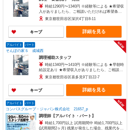
時給1290円〜1340円 ※経験等による ★希望収
入がありましたら、ご相談いただければ希望条件
に合うかの確認もいたします。 ★時間外手当別途
東京都世田谷区深沢4丁目8-11
支給 ★上記金額は働きがい向上手当を含みます。
★働きがい向上手当※26年6月改定（地域により異
詳細を見る
キープ
なる） 社会保険加入者は更に＋50円
NEW
アルバイト
パート
そんぽの家Ｓ 成城西
調理補助スタッフ
時給1340円〜1410円 ※経験等による ★早朝時
給設定あり ★希望収入がありましたら、ご相談い
ただければ希望条件に合うかの確認もいたしま
東京都世田谷区喜多見9丁目22-7
す。 ★時間外手当別途支給 ★上記金額は働きがい
向上手当を含みます。 ★働きがい向上手当※26年
詳細を見る
キープ
6月改定（地域により異なる） 社会保険加入者
は更に＋50円
NEW
アルバイト
パート
コンパスグループ・ジャパン株式会社 21657_p
調理師【アルバイト・パート】
時給1,700円以上 試用期間中 時給1,700円以上
(試用期間2ヶ月) 残業が発生した場合、残業代を1