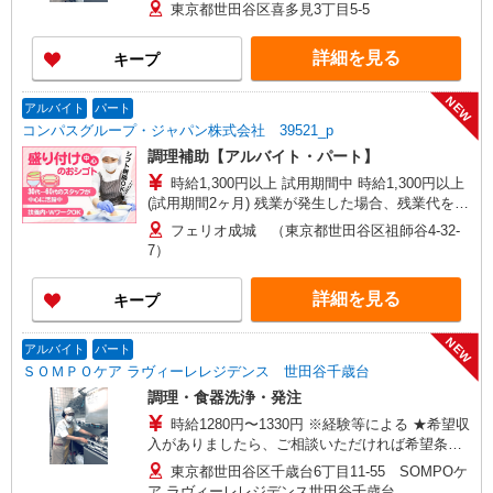
ましたら、ご相談いただければ希望条件に合うか
東京都世田谷区喜多見3丁目5-5
の確認もいたします。 ★時間外手当別途支給 ★上
記金額は働きがい向上手当を含みます。 ★働きが
詳細を見る
キープ
い向上手当※26年6月改定（地域により異なる）
社会保険加入者は更に＋50円
NEW
アルバイト
パート
コンパスグループ・ジャパン株式会社 39521_p
調理補助【アルバイト・パート】
時給1,300円以上 試用期間中 時給1,300円以上
(試用期間2ヶ月) 残業が発生した場合、残業代を1
分単位で別途支給します。
フェリオ成城 （東京都世田谷区祖師谷4-32-
7）
詳細を見る
キープ
NEW
アルバイト
パート
ＳＯＭＰＯケア ラヴィーレレジデンス 世田谷千歳台
調理・食器洗浄・発注
時給1280円〜1330円 ※経験等による ★希望収
入がありましたら、ご相談いただければ希望条件
に合うかの確認もいたします。 ★時間外手当別途
東京都世田谷区千歳台6丁目11-55 SOMPOケ
支給 ★上記金額は働きがい向上手当を含みます。
ア ラヴィーレレジデンス世田谷千歳台