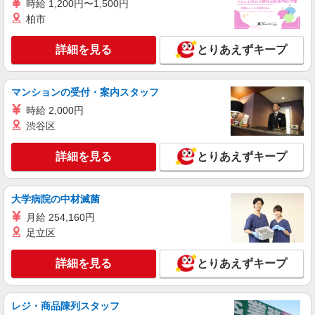
時給 1,200円〜1,500円
NEW
アルバイト
パート
柏市
コンパスグループ・ジャパン株式会社 39417_p
調理師【アルバイト・パート】
詳細を見る
とりあえずキープ
時給1,600円以上 試用期間中 時給1,600円以上
(試用期間2ヶ月) 残業が発生した場合、残業代を1
分単位で別途支給します。
グランダ桜新町 （東京都世田谷区桜新町2-
マンションの受付・案内スタッフ
12-4）
時給 2,000円
渋谷区
詳細を見る
キープ
詳細を見る
とりあえずキープ
NEW
アルバイト
パート
コンパスグループ・ジャパン株式会社 39655_p
調理補助【アルバイト・パート】
大学病院の中材滅菌
時給1,300円以上 試用期間中 時給1,300円以上
月給 254,160円
(試用期間2ヶ月) 残業が発生した場合、残業代を1
足立区
分単位で別途支給します。
三軒茶屋第一病院 （東京都世田谷区三軒茶屋
１丁目２２－８）
詳細を見る
とりあえずキープ
詳細を見る
キープ
レジ・商品陳列スタッフ