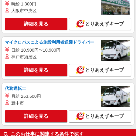
NEW
アルバイト
パート
時給 1,300円
コンパスグループ・ジャパン株式会社 39261_p
大阪市中央区
調理師【アルバイト・パート】
時給1,600円以上 試用期間中 時給1,600円以上
詳細を見る
とりあえずキープ
(試用期間2ヶ月) 残業が発生した場合、残業代を1
分単位で別途支給します。
芦花翠風邸 （東京都世田谷区南烏山1-1017
芦花翠風邸）
マイクロバスによる施設利用者送迎ドライバー
日給 10,900円〜10,900円
詳細を見る
キープ
神戸市須磨区
NEW
アルバイト
パート
詳細を見る
とりあえずキープ
コンパスグループ・ジャパン株式会社 21332_p
調理師【アルバイト・パート】
時給1,250円〜1,500円 試用期間中 時給1,250
代務運転士
円〜1,500円(試用期間2ヶ月) 残業が発生した場
月給 253,500円
合、残業代を1分単位で別途支給します。
ＮＨＫ放送技術研究所 （東京都世田谷区砧1-
豊中市
10-11）
詳細を見る
とりあえずキープ
詳細を見る
キープ
NEW
このお仕事に関連する条件で探す
アルバイト
パート