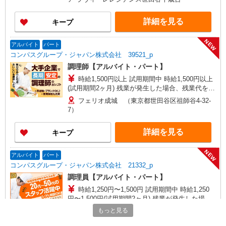
★働きがい向上手当※26年6月改定（地域により異
なる） 社会保険加入者は更に＋50円
詳細を見る
キープ
NEW
アルバイト
パート
コンパスグループ・ジャパン株式会社 39521_p
調理師【アルバイト・パート】
時給1,500円以上 試用期間中 時給1,500円以上
(試用期間2ヶ月) 残業が発生した場合、残業代を1
分単位で別途支給します。
フェリオ成城 （東京都世田谷区祖師谷4-32-
7）
詳細を見る
キープ
NEW
アルバイト
パート
コンパスグループ・ジャパン株式会社 21332_p
調理員【アルバイト・パート】
時給1,250円〜1,500円 試用期間中 時給1,250
円〜1,500円(試用期間2ヶ月) 残業が発生した場
合、残業代を1分単位で別途支給します。
もっと見る
ＮＨＫ放送技術研究所 （東京都世田谷区砧1-
10-11）