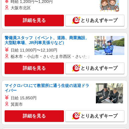
時給 1,200円〜1,200円
派遣社員
株式会社ウィズ
大阪市北区
書類作成など事務
詳細を見る
とりあえずキープ
時給2000円 ★月収例：294,000=時給2000円
×7H×21日
東京都 / 江戸川区
警備員スタッフ（イベント、道路、商業施設、
大型駐車場、JR列車見張りなど）
詳細を見る
キープ
日給 11,000円〜12,100円
栃木市・小山市・さいたま市西区・さいたま市岩槻区・久喜市・
紹介予定派遣
株式会社ウィズ
詳細を見る
とりあえずキープ
学校事務
時給1700円 ★月収例：285,600円⇒時給1700
円×実働8H×21日
マイクロバスにて教習所に通う生徒の送迎ドラ
イバー
東京都江戸川区
日給 15,850円
箕面市
詳細を見る
キープ
詳細を見る
とりあえずキープ
正社員
株式会社KYS