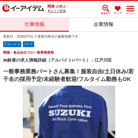
関東
の求人
▼エリア変更
仕事情報
企業情報
更新日：2026/07/31 ※更新日時点の最新情報です
アルバイト
パート
職種：食品会社での一般事務業務
㈱鈴喜の求人情報詳細（アルバイト/パート） - 江戸川区
一般事務業務パートさん募集！服装自由/土日休み/若
干名の採用予定/未経験者歓迎/フルタイム勤務もOK