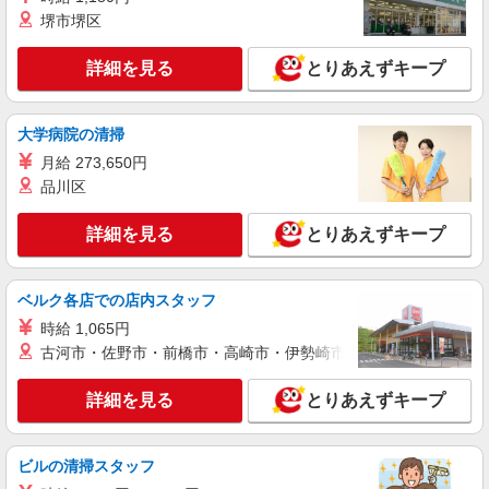
堺市堺区
詳細を見る
キープ
詳細を見る
とりあえずキープ
アルバイト
契約社員
パーソルビジネスプロセスデザイン株式会社
大学病院の清掃
他オフィスワーク
月給 273,650円
時給1300円 月収例 91000円
品川区
東京都江戸川区
詳細を見る
とりあえずキープ
詳細を見る
キープ
アルバイト
契約社員
ベルク各店での店内スタッフ
パーソルビジネスプロセスデザイン株式会社
時給 1,065円
他オフィスワーク
古河市・佐野市・前橋市・高崎市・伊勢崎市・太田市・館林市・
時給1500円 月収例 210000円
東京都江戸川区
詳細を見る
とりあえずキープ
詳細を見る
キープ
ビルの清掃スタッフ