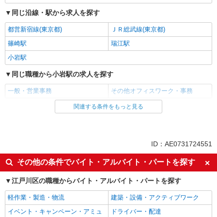
同じ沿線・駅から求人を探す
都営新宿線(東京都)
ＪＲ総武線(東京都)
篠崎駅
瑞江駅
小岩駅
同じ職種から小岩駅の求人を探す
一般・営業事務
その他オフィスワーク・事務
関連する条件をもっと見る
同じ雇用形態から小岩駅の求人を探す
アルバイト
パート
同じ特徴から小岩駅の求人を探す
ID：AE0731724551
入社日応相談
未経験歓迎
その他の条件でバイト・アルバイト・パートを探す
経験者・有資格者歓迎
女性活躍中
江戸川区の職種からバイト・アルバイト・パートを探す
主婦・主夫歓迎
ブランクOK
軽作業・製造・物流
建築・設備・アクティブワーク
ミドル（40代～）活躍中
バイク通勤OK
イベント・キャンペーン・アミュ
ドライバー・配達
自転車通勤OK
扶養内勤務OK