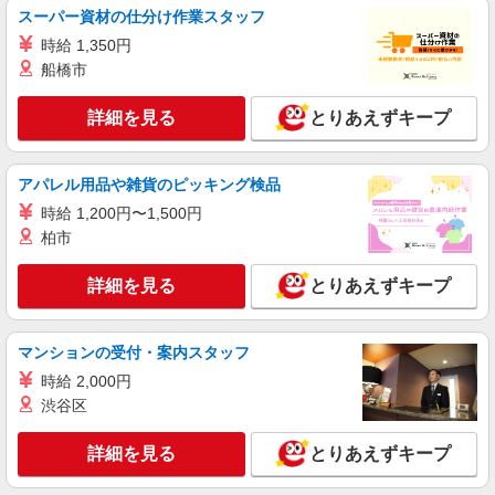
CADオペレーターアシスタント及び精算
スーパー資材の仕分け作業スタッフ
月給：【未験者】26万〜28万円以上 （経験・
時給 1,350円
能力・Revit経験により優遇） ※経験者は面接時に
船橋市
アピール下さい！
東京都江戸川区篠崎町2-34-12
詳細を見る
とりあえずキープ
詳細を見る
キープ
正社員
アパレル用品や雑貨のピッキング検品
株式会社KYS
時給 1,200円〜1,500円
CADオペレーターアシスタント及び精算
柏市
月給：【経験者】28万〜32万円以上 （経験・
能力・Revit経験により優遇） ※経験者は面接時に
詳細を見る
とりあえずキープ
アピール下さい！
東京都江戸川区篠崎町2-34-12
詳細を見る
キープ
マンションの受付・案内スタッフ
時給 2,000円
派遣社員
渋谷区
株式会社シグマスタッフ
医療事務
詳細を見る
とりあえずキープ
時給1400円〜1450円 ※資格・経験による