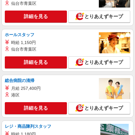
仙台市青葉区
東京都江戸川区（東京メトロ東西線西葛西駅）
詳細を見る
とりあえずキープ
詳細を見る
キープ
派遣社員
ホールスタッフ
株式会社グランド カスタマーサービス
時給 1,150円
家電サポートの問い合わせ対応
仙台市青葉区
<時給>1,700円 月収例：293,250円 （実働
8H×20日+残業10H） ＊インセンティブ制度あり
詳細を見る
とりあえずキープ
（頑張りをしっかり評価！） ＊交通費規定内支給
東京都江戸川区南葛西3丁目 ＊変更の範囲：入
あり
社時より変動なし
総合病院の清掃
詳細を見る
キープ
月給 257,400円
港区
派遣社員
戦力エージェント株式会社
詳細を見る
とりあえずキープ
事務スタッフ
時給：1,500円 ※別途交通費支給あり 月収
例） 実働7.5時間×時給1500円×21日勤務(残業無の
レジ・商品陳列スタッフ
場合) 236,250円
東京都江戸川松江
時給 1,180円