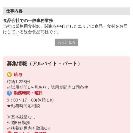
経験者はもちろんですが、未経験の方も大歓迎です！！基本土日
休みになりますので、家庭との両立も出来ます。和気あいあいと
仕事内容
した雰囲気で業務をしているので不安感を持たず、やりがいを持
食品会社での一般事務業務
って取り組むことが出来ます。
当社は業務用食材卸、関東を中心としたエリアに食品・食材をお届
けしている総合食品商社です。
仕事内容は一般事務業務になります。
もっと見る
業務内容は電話対応、来客対応、簡単なPC業務、簡単な倉庫内作業
有り。
簡単なPC操作が出来れば問題ありません。
※扶養範囲内でも働けるお仕事です。
募集情報（アルバイト・パート）
【株式会社鈴喜について】
給与
そば・うどん屋さんや、レストラン・ドライブイン等へ食材を届け
時給1,226円
ている会社です。私共は、食材卸の問屋として、お客様への卸・販
※試用期間1ヶ月あり：試用期間内は同条件
売にとどまらず、消費者ニーズを捉え、新メニューの提案や味の追
勤務時間・曜日
及・オリジナル商品の展開、販売促進のお手伝い等を行っておりま
す。
9：00〜17：00(休憩１h)
★勤務時間応相談
※基本残業なし
※週5日勤務
※扶養範囲内も勤務OK