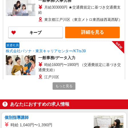
一般事務/人事労務
月給303000円 ★交通費規定に基づき交通費支
給
東京都江戸川区（東京メトロ東西線西葛西駅）
詳細を見る
キープ
NEW
派遣社員
株式会社パソナ・東京キャリアセンター/KTts39
一般事務/データ入力
時給1600円〜1900円 （交通費規定に基づき交
通費支給）
江戸川区
もっと見る
詳細を見る
キープ
NEW
派遣社員
あなたにおすすめの求人情報
株式会社パソナ・東京キャリアセンター/KT6001171000
一般事務/人事労務
個別指導講師
月給303000円 ★交通費規定に基づき交通費支
時給 1,040円〜1,390円
給