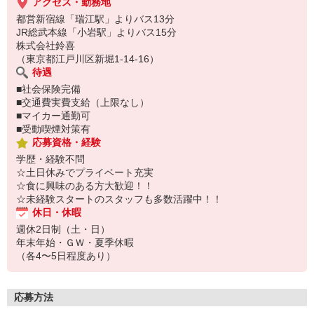
アクセス・勤務地
都営新宿線「瑞江駅」よりバス13分
JR総武本線「小岩駅」よりバス15分
株式会社鈴喜
（東京都江戸川区新堀1-14-16）
待遇
■社会保険完備
■交通費実費支給（上限なし）
■マイカー通勤可
■受動喫煙対策有
応募資格・経験
学歴・経験不問
☆土日休みでプライベート充実
☆食に興味のある方大歓迎！！
☆未経験スタートのスタッフも多数活躍中！！
休日・休暇
週休2日制（土・日）
年末年始・ＧＷ・夏季休暇
（各4〜5日程度あり）
応募方法