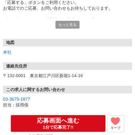
「応募する」ボタンをご利用ください。
お電話でのご応募、お問い合わせもお待ちしております。
下記住所かメールにて履歴書（写真貼付）をご郵送くださいませ。
もっと見る
その後こちらから改めてご連絡致します。
【住所】〒132-0001 東京都江戸川区新堀1-14-16
【メール】web@suzuki-gf.co.jp
地図
本社
連絡先住所
〒132-0001 東京都江戸川区新堀1-14-16
この求人に関するお問い合わせ
03-3679-1877
担当：採用係
応募画面へ進む
1分で応募完了!!
キープ