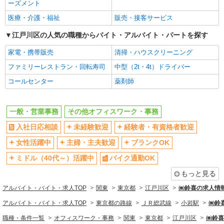
ーズメント
交通費支給
医療・介護・福祉
販売・接客サービス
同じ職種から求人を探す
江戸川区の人気の職種からバイト・アルバイト・パートを探す
オフィスワーク・事務
家電・携帯販売
清掃・ハウスクリーニング
一般・営業事務
ファミリーレストラン・回転寿司
中型（2t・4t）ドライバー
同じ特徴から求人を探す
コールセンター
薬剤師
未経験歓迎
ミドル（40代～）活躍中
扶養内勤務OK
交通費支給
一般・営業事務
その他オフィスワーク・事務
入社日応相談
未経験歓迎
経験者・有資格者歓迎
女性活躍中
主婦・主夫歓迎
ブランクOK
ミドル（40代～）活躍中
バイク通勤OK
もっと見る
アルバイト・バイト・求人TOP
関東
東京都
江戸川区
㈱鈴喜の求人情
アルバイト・バイト・求人TOP
東京都の路線
ＪＲ総武線
小岩駅
㈱鈴
職種・条件一覧
オフィスワーク・事務
関東
東京都
江戸川区
㈱鈴喜