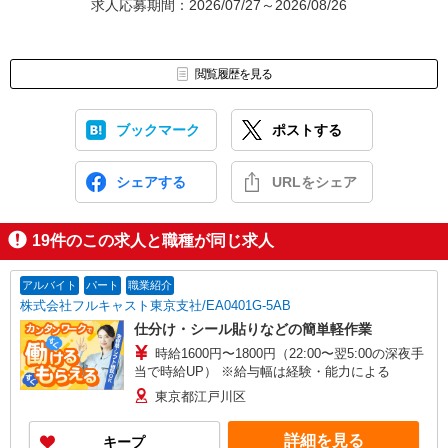
求人応募期間：2026/07/27～2026/08/26
閲覧履歴を見る
ブックマーク
ポストする
シェアする
URLをシェア
19
件のこの求人と職種が同じ求人
アルバイト
パート
職業紹介
株式会社フルキャスト東京支社/EA0401G-5AB
仕分け・シール貼りなどの簡単軽作業
時給1600円〜1800円（22:00〜翌5:00の深夜手
当で時給UP） ※給与幅は経験・能力による
東京都江戸川区
詳細を見る
キープ