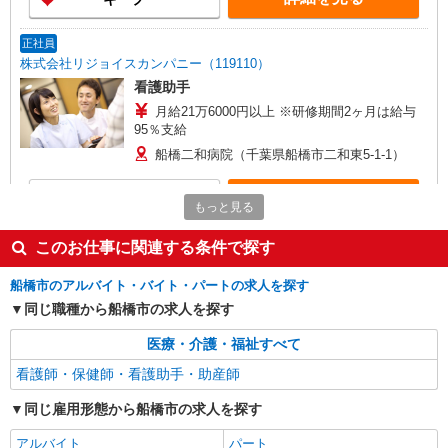
正社員
株式会社リジョイスカンパニー（119110）
看護助手
月給21万6000円以上 ※研修期間2ヶ月は給与
95％支給
船橋二和病院（千葉県船橋市二和東5-1-1）
詳細を見る
キープ
もっと見る
パート
このお仕事に関連する条件で探す
株式会社リジョイスカンパニー（119110）
船橋市のアルバイト・バイト・パートの求人を探す
看護助手
同じ職種から船橋市の求人を探す
時給1600円以上 ※研修期間2ヶ月は給与95％
支給 ※22:00〜23:00は時給2000円
医療・介護・福祉すべて
船橋二和病院（千葉県船橋市二和東5-1-1）
看護師・保健師・看護助手・助産師
詳細を見る
キープ
同じ雇用形態から船橋市の求人を探す
アルバイト
パート
パート