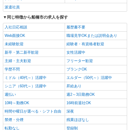
パナソニック エイジフリーハウス船橋習志野台 看護小規模多機能
派遣社員
看護師／サ高住／看護小規模多機能／パート／
同じ特徴から船橋市の求人を探す
夜勤なし
時給2,060円以上 正看護師 時給2,060円以上
入社日応相談
履歴書不要
★★上記時給に加えさらに別途月額手当支給あり
★★ ※一律処遇改善加算含む 〇時間外勤務手当
Web面接OK
職場見学OKまたは説明会あり
パナソニック エイジフリーハウス船橋習志野
〇土日祝勤務手当 〇夜勤手当 〇深夜勤務手当 〇
台 千葉県船橋市習志野台8丁目41番10号
未経験歓迎
経験者・有資格者歓迎
年末年始勤務手当 〇早朝7:00〜8:00/夜間18:00〜
20:00は時給25％UP
新卒・第二新卒歓迎
女性活躍中
詳細を見る
キープ
主婦・主夫歓迎
フリーター歓迎
パート
学歴不問
ブランクOK
エイジフリーハウス船橋夏見
ミドル（40代～）活躍中
エルダー（50代～）活躍中
看護師／サービス付高齢者向け住宅／パート／
シニア（60代～）活躍中
昇給あり
夜勤無／日数時間応相談
時給1,442円〜1,648円 ※経験・能力・資格等
週払い
週2～3日勤務OK
による 保健師・正看護師 時給1,648円 准看護師
10時～勤務OK
16時前退社OK
時給1,442円 〇時間外勤務手当 〇土日祝勤務手当
エイジフリーハウス船橋夏見 千葉県船橋市夏
〇年末年始勤務手当 〇早朝7:00〜8:00/夜間
時間や曜日が選べる・シフト自由
見3丁目31番40号
深夜
18:00〜20:00は時給25％UP
禁煙・分煙
残業ほぼなし
詳細を見る
キープ
転勤なし
登録制