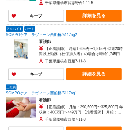
千葉県船橋市習志野台1-11-5
詳細を見る
キープ
アルバイト
パート
SOMPOケア ラヴィーレ西船橋/5117ag2
看護師
【正看護師】 時給1,695円〜1,815円 ◎週20時
間以上勤務（社保加入者）の場合は時給1,745円〜
1,865円 【准看護師】 時給1,395円〜1,515円 ◎週
千葉県船橋市西船7-11-8
20時間以上勤務（社保加入者）の場合は時給1,445
円〜1,565円 ※各種手当込 ※時給は経験により異
詳細を見る
キープ
なる
正社員
SOMPOケア ラヴィーレ西船橋/5117ag1
看護師
【正看護師】 月給：290,500円〜325,800円 年
収例：400万円〜449万円 【准看護師】 月給：
264,800円〜300,100円 年収例：364万円〜413万円
千葉県船橋市西船7-11-8
【賞与】あり（年2回） ※月給は職務手当、働き
がい向上手当、日祝手当（月平均2回分）等、 毎