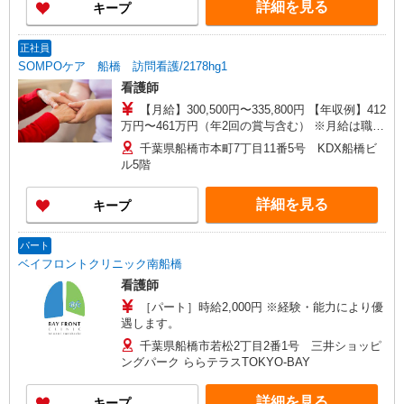
詳細を見る
キープ
月平均的に支払われる手当を含みます。 ◎月給は
経験により異なります。 ◎残業時は別途時間外手
当支給（超過1分〜） ◎賞与 基本給2.08ヶ月分/
正社員
年支給
SOMPOケア 船橋 訪問看護/2178hg1
看護師
【月給】300,500円〜335,800円 【年収例】412
万円〜461万円（年2回の賞与含む） ※月給は職務
手当、働きがい向上手当等、毎月平均的に支払わ
千葉県船橋市本町7丁目11番5号 KDX船橋ビ
れる手当を含みます。 ◎オンコール手当別途支
ル5階
給：1,000円〜2,000円/日 ◎月給は経験により異な
ります。 ◎残業時は別途時間外手当支給（超過1
詳細を見る
キープ
分〜） ◎賞与 基本給2.08ヶ月分/年支給
パート
ベイフロントクリニック南船橋
看護師
［パート］時給2,000円 ※経験・能力により優
遇します。
千葉県船橋市若松2丁目2番1号 三井ショッピ
ングパーク ららテラスTOKYO-BAY
詳細を見る
キープ