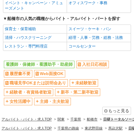
イベント・キャンペーン・アミュ
けのまったり作業
オフィスワーク・事務
新卒・第二新卒歓迎
女性活躍中
ーズメント
時給1650円〜2312円 ＜日払い有/週払い有/交
通費全支給(ガソリン代含む)＞
主婦・主夫歓迎
フリーター歓迎
船橋市の人気の職種からバイト・アルバイト・パートを探す
船橋市内/京成船橋駅 徒歩10分
学歴不問
ブランクOK
保育士・保育補助
スイーツ・ケーキ・パン
ミドル（40代～）活躍中
エルダー（50代～）活躍中
詳細を見る
キープ
清掃・ハウスクリーニング
経理・人事・労務・総務・法務
シニア（60代～）活躍中
昇給あり
レストラン・専門料理店
コールセンター
派遣社員
週払い
週2～3日勤務OK
株式会社トラストグロース 新宿本社 第1営業部
10時～勤務OK
16時前退社OK
特別養護老人ホームでの看護師
看護師・保健師・看護助手・助産師
入社日応相談
時間や曜日が選べる・シフト自由
深夜
時給：准看護師2150円/看護師2250円 ※資格や
履歴書不要
Web面接OK
経験などによる
禁煙・分煙
残業ほぼなし
職場見学OKまたは説明会あり
未経験歓迎
千葉県船橋市
転勤なし
登録制
経験者・有資格者歓迎
新卒・第二新卒歓迎
交通費支給
社会保険あり
詳細を見る
キープ
女性活躍中
主婦・主夫歓迎
社割・特典あり
研修制度あり
派遣社員
もっと見る
資格取得支援制度あり
株式会社kotrio /●SW-H2-2023905
アルバイト・バイト・求人TOP
関東
千葉県
船橋市
日研トータルソー
同じ職種から求人を探す
≪西船橋駅≫未経験・無資格から看護助手へ挑
アルバイト・バイト・求人TOP
千葉県の路線
東武野田線
馬込沢駅
日
戦！シフト相談OK♪
医療・介護・福祉