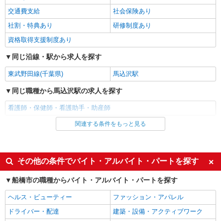
交通費支給
社会保険あり
派遣社員
株式会社メディカル・ワン・アップ
社割・特典あり
研修制度あり
看護助手（院内サポーター）
資格取得支援制度あり
時給1,500円 ※資格、経験により異なります。
同じ沿線・駅から求人を探す
千葉県船橋市
東武野田線(千葉県)
馬込沢駅
詳細を見る
キープ
同じ職種から馬込沢駅の求人を探す
派遣社員
看護師・保健師・看護助手・助産師
株式会社メディカル・ワン・アップ
関連する条件をもっと見る
同じ雇用形態から馬込沢駅の求人を探す
看護助手
時給1,450円 ※資格、経験により異なります。
アルバイト
パート
千葉県船橋市
派遣社員
その他の条件でバイト・アルバイト・パートを探す
詳細を見る
同じ特徴から馬込沢駅の求人を探す
キープ
船橋市の職種からバイト・アルバイト・パートを探す
入社日応相談
履歴書不要
派遣社員
ヘルス・ビューティー
ファッション・アパレル
Web面接OK
職場見学OKまたは説明会あり
株式会社kotrio /●SW-H2-1816389
ドライバー・配達
建築・設備・アクティブワーク
≪京成船橋駅≫16時帰宅もOK♪病院で補助だ
未経験歓迎
経験者・有資格者歓迎