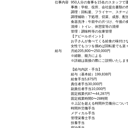
仕事内容
950人分の食事を15名のスタッフで
事務：学校、役所、会社提出書類の
調理：回転釜、フライヤー、スチー
調理補助：下処理、切菜、成形、配
食器洗浄：午前中の片づけ、午後の
清掃：トイレ、休憩室等の清掃
管理：調味料等の在庫管理
【アピールポイント】
お子さんが食べてくる給食の味付け
女性でもコツを掴めば回転釜でも楽
給与
月給205,800〜250,000円
※経験、能力による
※詳細は面接の際にご説明いたしま
【給与内訳・手当】
給与（基本給）199,838円
給食手当5,875円
責任者手当30,000円
副責任者手当10,000円
固定残業代87〜44,287円
固定残業時間0〜28時間
※上記を超える時間外労働分につい
時間外労働手当
メディカル手当
管理栄養士手当
扶養手当
宿泊手当