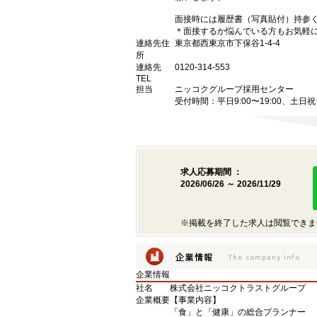
面接時には履歴書（写真貼付）持参
＊面接するか悩んでいる方もお気軽
連絡先住
東京都西東京市下保谷1-4-4
所
連絡先
0120-314-553
TEL
担当
ニッコクグループ採用センター
受付時間：平日9:00〜19:00、土日祝日9
求人応募期間 ：
2026/06/26 ～ 2026/11/29
※掲載を終了した求人は閲覧できま
企業情報
社名
株式会社ニッコクトラストグループ
企業概要
【事業内容】
「食」と「健康」の総合プランナー