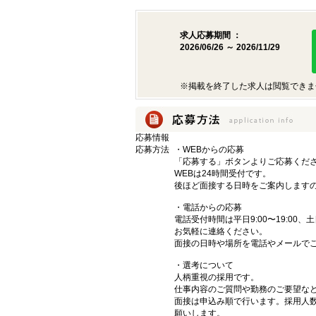
求人応募期間 ：
2026/06/26 ～ 2026/11/29
※掲載を終了した求人は閲覧できま
応募情報
応募方法
・WEBからの応募
「応募する」ボタンよりご応募くだ
WEBは24時間受付です。
後ほど面接する日時をご案内します
・電話からの応募
電話受付時間は平日9:00〜19:00、土
お気軽に連絡ください。
面接の日時や場所を電話やメールで
・選考について
人柄重視の採用です。
仕事内容のご質問や勤務のご要望な
面接は申込み順で行います。採用人
願いします。