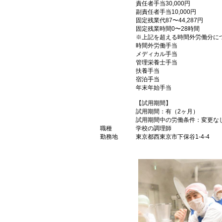
責任者手当30,000円
副責任者手当10,000円
固定残業代87〜44,287円
固定残業時間0〜28時間
※上記を超える時間外労働分に
時間外労働手当
メディカル手当
管理栄養士手当
扶養手当
宿泊手当
年末年始手当
【試用期間】
試用期間：有（2ヶ月）
試用期間中の労働条件：変更な
職種
学校の調理師
勤務地
東京都西東京市下保谷1-4-4