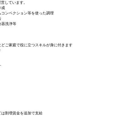
運営しています。
作成
ムコンベクション等を使った調理
缶
食器洗浄等
などご家庭で役に立つスキルが身に付きます
々
す
ては割増賃金を追加で支給