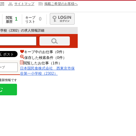
質問
サイトマップ
掲載ご希望のお客様へ
閲覧
キープ
1
0
履歴
リスト
ログイン
学校（2302）の求人情報詳細
キープ中のお仕事（0件）
保存した検索条件（
0
件）
閲覧したお仕事（1件）
ープ
日本国民食株式会社 西東京市保
谷第一小学校（2302）
の最新情報です
む