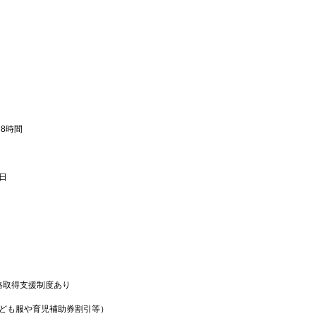
間8時間
日
格取得支援制度あり
子ども服や育児補助券割引等）