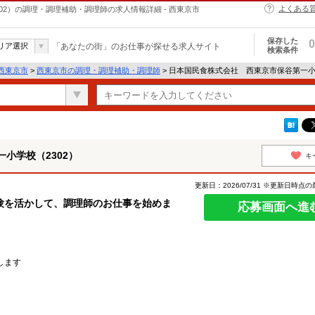
よくある
2）の調理・調理補助・調理師の求人情報詳細 - 西東京市
保存した
0
リア選択
「あなたの街」のお仕事が探せる求人サイト
検索条件
西東京市
>
西東京市の調理・調理補助・調理師
> 日本国民食株式会社 西東京市保谷第一小
小学校（2302）
キ
更新日：2026/07/31 ※更新日時点
験を活かして、調理師のお仕事を始めま
応募画面へ進
します