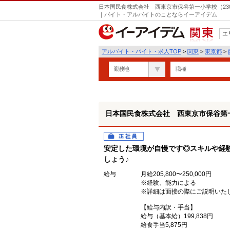
日本国民食株式会社 西東京市保谷第一小学校（230
｜バイト・アルバイトのことならイーアイデム
エ
関東
アルバイト・バイト・求人TOP
>
関東
>
東京都
>
勤務地
職種
日本国民食株式会社 西東京市保谷第一
正社員
安定した環境が自慢です◎スキルや経
しょう♪
給与
月給205,800〜250,000円
※経験、能力による
※詳細は面接の際にご説明いた
【給与内訳・手当】
給与（基本給）199,838円
給食手当5,875円