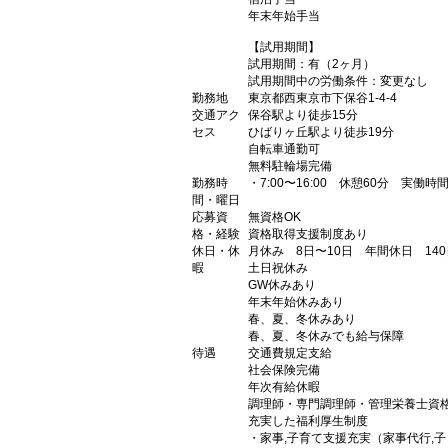
年末年始手当
【試用期間】
試用期間：有（2ヶ月）
試用期間中の労働条件：変更なし
勤務地
東京都西東京市下保谷1-4-4
交通アク
保谷駅より徒歩15分
セス
ひばりヶ丘駅より徒歩19分
自転車通勤可
無料駐輪場完備
勤務時
・7:00〜16:00 休憩60分 実働時
間・曜日
応募資
無資格OK
格・経験
資格取得支援制度あり
休日・休
月休み 8日〜10日 年間休日 140
暇
土日祝休み
GW休みあり
年末年始休みあり
春、夏、冬休みあり
春、夏、冬休みでも給与保障
待遇
交通費規定支給
社会保険完備
年次有給休暇
調理師・専門調理師・管理栄養士資
充実した福利厚生制度
・家事,子育て支援充実（家事代行,