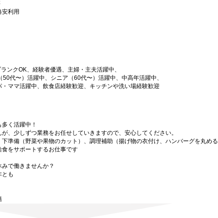
等
格安利用
ブランクOK、経験者優遇、主婦・主夫活躍中、
（50代〜）活躍中、シニア（60代〜）活躍中、中高年活躍中、
パ・ママ活躍中、飲食店経験歓迎、キッチンや洗い場経験歓迎
も多く活躍中！
んが、少しずつ業務をお任せしていきますので、安心してください。
。下準備（野菜や果物のカット）、調理補助（揚げ物の衣付け、ハンバーグを丸める
給食をサポートするお仕事です
休みで働きませんか？
非とも
籍