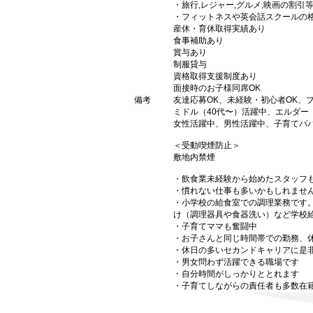
・旅行,レジャー,グルメ,映画の割引
・フィットネスや英会話スクールの
産休・育休取得実績あり
食事補助あり
賞与あり
制服貸与
資格取得支援制度あり
面接時のお子様同席OK
備考
友達応募OK、未経験・初心者OK、
ミドル（40代〜）活躍中、エルダー
女性活躍中、男性活躍中、子育てパ
＜受動喫煙防止＞
敷地内禁煙
・飲食業未経験から始めたスタッフ
・慣れない仕事も多いかもしれませ
・小学校の給食室での調理業務です
け（調理器具や食器洗い）など学校
・子育てママも奮闘中
・お子さんと同じ時間帯での勤務、
・休日の多いセカンドキャリアに是
・男女問わず活躍できる職場です
・自分時間がしっかりととれます
・子育てしながらの責任者も多数在