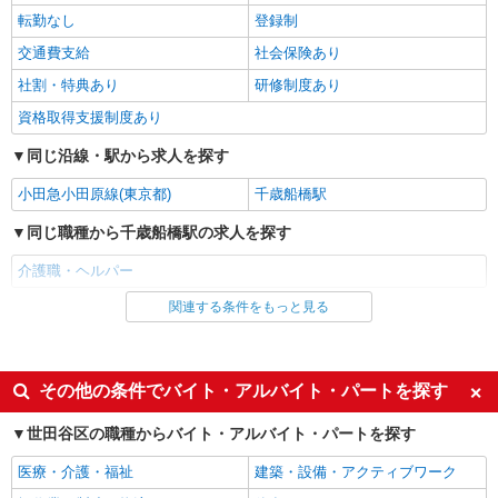
詳細を見る
キープ
転勤なし
登録制
交通費支給
社会保険あり
パート
ツクイ世田谷経堂（訪問入浴）
社割・特典あり
研修制度あり
訪問入浴 介護スタッフ（オペレーター）
資格取得支援制度あり
時給1,507円〜1,757円 ★土・祝日は時給100円
同じ沿線・駅から求人を探す
アップ！ ・居住支援特別手当:120円/時間含む ※
給与幅は資格・経験等による
東京都世田谷区宮坂2-11-13
小田急小田原線(東京都)
千歳船橋駅
詳細を見る
同じ職種から千歳船橋駅の求人を探す
キープ
介護職・ヘルパー
正社員
SOMPOケア ラヴィーレ二子玉川/5016aa1
関連する条件をもっと見る
同じ雇用形態から千歳船橋駅の求人を探す
介護スタッフ
アルバイト
パート
【実務者研修】 月給：264,500円 年収例：358
万円〜 【初任者研修・無資格】 月給：254,800円
派遣社員
紹介予定派遣
その他の条件でバイト・アルバイト・パートを探す
年収例：345万円〜 ※職務手当、（東京都）居住
東京都世田谷区鎌田3-27-3
同じ特徴から千歳船橋駅の求人を探す
支援特別手当、日祝手当（月平均2回分）、深夜勤
世田谷区の職種からバイト・アルバイト・パートを探す
手当（月平均5回分）等、毎月平均的に支払われる
詳細を見る
入社日応相談
キープ
履歴書不要
手当を含みます。 ※居住支援特別手当は勤続5年
医療・介護・福祉
建築・設備・アクティブワーク
目までの方はさらに1万円支給（再入社は除く）
Web面接OK
職場見学OKまたは説明会あり