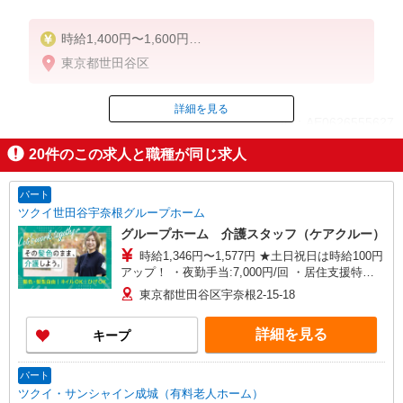
時給1,400円〜1,600円
★週払いOK（規定あり）
東京都世田谷区
※給与幅は経験・能力による
詳細を見る
ID：AE0626555627
20
件のこの求人と職種が同じ求人
掲載期間終了
パート
ツクイ世田谷宇奈根グループホーム
グループホーム 介護スタッフ（ケアクルー）
時給1,346円〜1,577円 ★土日祝日は時給100円
アップ！ ・夜勤手当:7,000円/回 ・居住支援特別
手当:120円/時間含む ※給与幅は資格・経験等によ
東京都世田谷区宇奈根2-15-18
る
詳細を見る
キープ
パート
ツクイ・サンシャイン成城（有料老人ホーム）