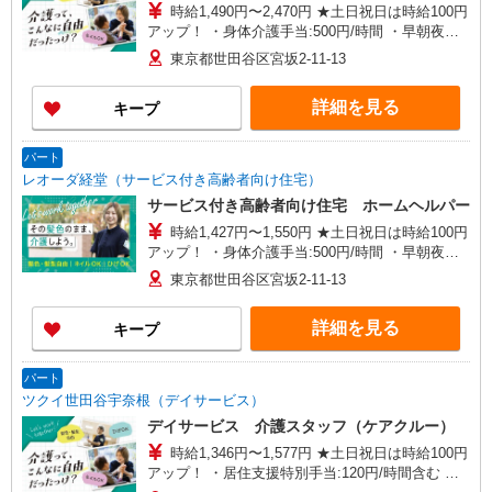
時給1,490円〜2,470円 ★土日祝日は時給100円
アップ！ ・身体介護手当:500円/時間 ・早朝夜間
深夜手当:300円/時間 （18:00〜翌07:59の時間
東京都世田谷区宮坂2-11-13
帯） ・ICT手当:2,000円/月 ・深夜割増は別途支給
・ケア→ケアの移動時間も賃金（時給）を支給 ・
詳細を見る
キープ
居住支援特別手当:120円/時間含む ※給与幅は資
格・経験等による
パート
レオーダ経堂（サービス付き高齢者向け住宅）
サービス付き高齢者向け住宅 ホームヘルパー
時給1,427円〜1,550円 ★土日祝日は時給100円
アップ！ ・身体介護手当:500円/時間 ・早朝夜間
深夜手当:300円/時間 （18:00〜翌07:59の時間
東京都世田谷区宮坂2-11-13
帯） ・ICT手当:2,000円/月 ・深夜割増は別途支給
・ケア→ケアの移動時間も賃金（時給）を支給 ・
詳細を見る
キープ
居住支援特別手当:120円/時給含む ※給与幅は資
格・経験等による
パート
ツクイ世田谷宇奈根（デイサービス）
デイサービス 介護スタッフ（ケアクルー）
時給1,346円〜1,577円 ★土日祝日は時給100円
アップ！ ・居住支援特別手当:120円/時間含む ※