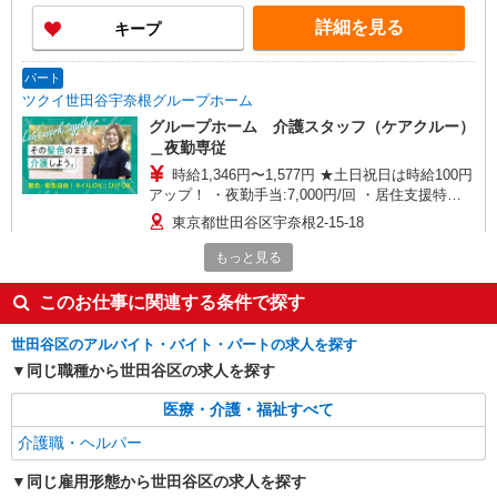
詳細を見る
キープ
パート
ツクイ世田谷宇奈根グループホーム
グループホーム 介護スタッフ（ケアクルー）
＿夜勤専従
時給1,346円〜1,577円 ★土日祝日は時給100円
アップ！ ・夜勤手当:7,000円/回 ・居住支援特別
手当:120円/時間含む ※給与幅は資格・経験等によ
東京都世田谷区宇奈根2-15-18
る
もっと見る
詳細を見る
キープ
このお仕事に関連する条件で探す
パート
世田谷区のアルバイト・バイト・パートの求人を探す
ツクイ・サンシャイン成城（有料老人ホーム）
同じ職種から世田谷区の求人を探す
有料老人ホーム 介護スタッフ （ケアクル
ー）
医療・介護・福祉すべて
時給1,400円〜1,599円 ★土日祝日は時給100円
アップ！ ・夜勤手当:1万円/回 ・居住支援特別手
介護職・ヘルパー
当:120円/時給含む ※給与幅は資格・経験等による
東京都世田谷区上祖師谷六丁目29番19号
同じ雇用形態から世田谷区の求人を探す