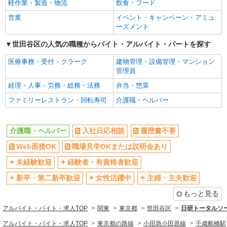
◎賞与：基本給2.08ヶ月分/年支給 ◎残業時は別途
軽作業・製造・物流
飲食・フード
アルバイト
パート
時間外手当支給（超過1分〜）
未経験歓迎
経験者・有資格者歓迎
SOMPOケア ラヴィーレレジデンス用賀/9050bb2
営業
イベント・キャンペーン・アミュ
新卒・第二新卒歓迎
女性活躍中
介護スタッフ（夜勤専従）
ーズメント
★（東京都）居住支援特別手当対象求人 夜
主婦・主夫歓迎
フリーター歓迎
世田谷区の人気の職種からバイト・アルバイト・パートを探す
勤：1勤務26,280円〜28,360円（時給制・夜勤手当
学歴不問
ブランクOK
含む） 時給：1,330円（介護福祉士：1,410円） ◎
東京都世田谷区用賀3丁目6番3号
医療事務・受付・クラーク
建物管理・設備管理・マンション
週20時間以上勤務（社保加入者）の場合は時給：
ミドル（40代～）活躍中
エルダー（50代～）活躍中
管理員
1,380円（介護福祉士：1,460円） ※居住支援特別
詳細を見る
キープ
シニア（60代～）活躍中
手当は勤続5年目までの方はさらに時給＋50円（再
昇給あり
経理・人事・労務・総務・法務
弁当・惣菜
入社者は除く）
週払い
週2～3日勤務OK
ファミリーレストラン・回転寿司
介護職・ヘルパー
正社員
10時～勤務OK
16時前退社OK
SOMPOケア ラヴィーレレジデンス世田谷千歳台/9060ba1
介護スタッフ
時間や曜日が選べる・シフト自由
深夜
介護職・ヘルパー
入社日応相談
履歴書不要
【実務者研修】 月給：240,000円 年収例：330
禁煙・分煙
残業ほぼなし
Web面接OK
職場見学OKまたは説明会あり
万円〜 【初任者研修】 月給：230,300円 年収例：
転勤なし
登録制
320万円〜 ※職務手当、（東京都）居住支援特別
未経験歓迎
経験者・有資格者歓迎
東京都世田谷区千歳台6丁目11番55号
手当、日祝手当（月平均2回分）、夜勤手当（月平
交通費支給
社会保険あり
均2回分）等、毎月平均的に支払われる手当を含み
新卒・第二新卒歓迎
女性活躍中
主婦・主夫歓迎
詳細を見る
キープ
ます。 ※居住支援特別手当は勤続5年目までの方
社割・特典あり
研修制度あり
もっと見る
はさらに1万円支給（再入社は除く） ◎賞与：基
資格取得支援制度あり
本給2.08ヶ月分/年支給 ◎残業時は別途時間外手当
正社員
アルバイト・バイト・求人TOP
関東
東京都
世田谷区
日研トータルソ
支給（超過1分〜）
そんぽの家 経堂/1017aa1
同じ職種から求人を探す
アルバイト・バイト・求人TOP
東京都の路線
小田急小田原線
千歳船橋駅