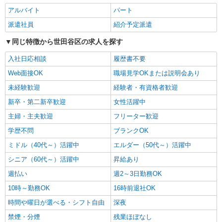
詳細を見る
キープ
アルバイト
パート
派遣社員
紹介予定派遣
パート
ツクイ世田谷明大前（訪問介護）
同じ特徴から世田谷区の求人を探す
訪問介護 ホームヘルパー
入社日応相談
履歴書不要
時給1,490円〜2,470円 ★土日祝日は時給100円
Web面接OK
職場見学OKまたは説明会あり
アップ！ ・身体介護手当:500円/時間 ・早朝夜間
深夜手当:300円/時間 （18:00〜翌07:59の時間
東京都世田谷区松原1丁目39番17号 レインボ
未経験歓迎
経験者・有資格者歓迎
帯） ・ICT手当:2,000円/月 ・ケア→ケアの移動時
ー松原1階
間も賃金（時給）を支給 ・特定事業所加算手
新卒・第二新卒歓迎
女性活躍中
当:60円/時間 ・居住支援特別手当:120円/時間含む
主婦・主夫歓迎
フリーター歓迎
詳細を見る
キープ
※給与幅は資格・経験等による
学歴不問
ブランクOK
パート
ミドル（40代～）活躍中
エルダー（50代～）活躍中
ツクイ・サンシャイン成城（有料老人ホーム）
シニア（60代～）活躍中
昇給あり
有料老人ホーム 介護スタッフ （ケアクル
ー）入浴専門
週払い
週2～3日勤務OK
時給1,400円〜1,599円 ★土日祝日は時給100円
10時～勤務OK
16時前退社OK
アップ！ ・居住支援特別手当:120円/時給含む ※
給与幅は資格・経験等による
時間や曜日が選べる・シフト自由
深夜
東京都世田谷区上祖師谷六丁目29番19号
禁煙・分煙
残業ほぼなし