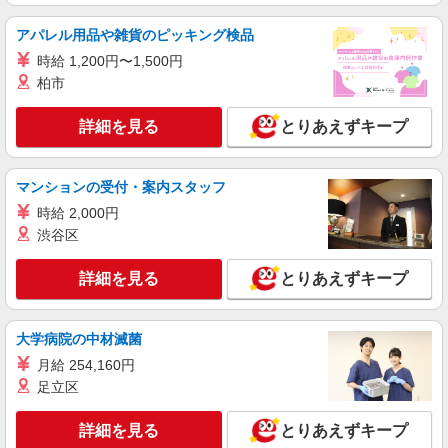
は勤続5年目までの方はさらに1万円支給（再入社
詳細を見る
キープ
は除く） ◎賞与：基本給2.08ヶ月分/年支給 ◎残
アパレル用品や雑貨のピッキング検品
業時は別途時間外手当支給（超過1分〜）
時給 1,200円〜1,500円
正社員
柏市
SOMPOケア 世田谷 訪問介護/4015ca1
介護スタッフ
詳細を見る
とりあえずキープ
【実務者研修】 月給：230,000円 年収例：320
万円〜 【初任者研修】 月給：220,300円 年収例：
305万円〜 ※職務手当、（東京都）居住支援特別
東京都世田谷区三軒茶屋1-37-8 ワコーレ64
マンションの受付・案内スタッフ
手当、日祝手当（月平均2回分）等、毎月平均的に
10階
支払われる手当を含みます。 ※居住支援特別手当
時給 2,000円
は勤続5年目までの方はさらに1万円支給（再入社
渋谷区
詳細を見る
キープ
は除く） ◎賞与：基本給2.08ヶ月分/年支給 ◎残
業時は別途時間外手当支給（超過1分〜）
詳細を見る
とりあえずキープ
正社員
そんぽの家S 上野毛/2058ba1
介護スタッフ
大学病院の中材滅菌
【実務者研修】 月給：255,000円 年収例：350
月給 254,160円
万円〜 【初任者研修】 月給：245,300円 年収例：
足立区
335万円〜 ※職務手当、（東京都）居住支援特別
東京都世田谷区中町5丁目35-7
手当、日祝手当（月平均2回分）、夜勤手当（月平
均5回分）等、毎月平均的に支払われる手当を含み
詳細を見る
とりあえずキープ
詳細を見る
キープ
ます。 ※居住支援特別手当は勤続5年目までの方