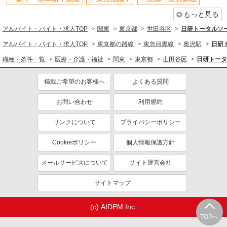
資格取得支援制度あり
高収入・高額
もっと見る
同じ職種から求人を探す
アルバイト・バイト・求人TOP
関東
東京都
世田谷区
日研トータルソ
アルバイト・バイト・求人TOP
東京都の路線
東急目黒線
奥沢駅
日研
医療・介護・福祉
職種・条件一覧
医療・介護・福祉
関東
東京都
世田谷区
日研トータ
介護職・ヘルパー
同じ特徴から求人を探す
掲載ご希望のお客様へ
よくある質問
未経験歓迎
ミドル（40代～）活躍中
お問い合わせ
利用規約
週2～3日勤務OK
深夜
リンクについて
プライバシーポリシー
交通費支給
社会保険あり
Cookieポリシー
個人情報保護方針
メールサービスについて
サイト運営会社
サイトマップ
(c) AIDEM Inc.
TOPへ