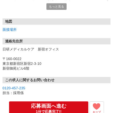
★TEL登録、WEB登録OK！来社登録の場合はクオカード2000円プ
もっと見る
レゼント
・履歴書＆写真不要で登録OK
・職場見学することも可能です
地図
面接場所
連絡先住所
日研メディカルケア 新宿オフィス
〒160-0022
東京都新宿区新宿2-3-10
新宿御苑ビル6階
この求人に関するお問い合わせ
0120-457-235
担当：採用係
応募画面へ進む
1分で応募完了!!
キープ