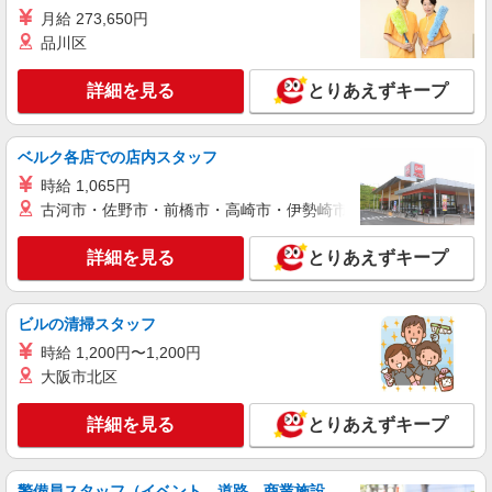
アップ！ ・居住支援特別手当:120円/時給含む ※
月給 273,650円
給与幅は資格・経験等による
東京都世田谷区上祖師谷六丁目29番19号
品川区
詳細を見る
キープ
詳細を見る
とりあえずキープ
パート
ベルク各店での店内スタッフ
ツクイ・サンシャイン成城（有料老人ホーム）
有料老人ホーム 夜勤専従介護スタッフ（ケア
時給 1,065円
クルー）
古河市・佐野市・前橋市・高崎市・伊勢崎市・太田市・館林市・
時給1,400円〜1,599円 ★土日祝日は時給100円
アップ！ ・夜勤手当:1万円/回 ・居住支援特別手
詳細を見る
とりあえずキープ
当:120円/時給含む ※給与幅は資格・経験等による
東京都世田谷区上祖師谷六丁目29番19号
ビルの清掃スタッフ
詳細を見る
キープ
時給 1,200円〜1,200円
大阪市北区
正社員
SOMPOケア ラヴィーレ世田谷船橋/5012aa1
詳細を見る
とりあえずキープ
介護スタッフ
【実務者研修】 月給：269,500円 年収例：364
万円〜 【初任者研修・無資格】 月給：259,800円
警備員スタッフ（イベント、道路、商業施設、
年収例：351万円〜 ※職務手当、（東京都）居住