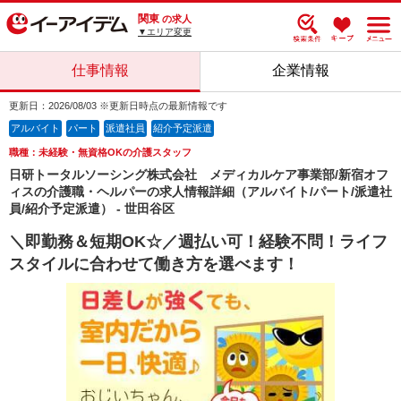
関東
の求人
▼エリア変更
仕事情報
企業情報
更新日：2026/08/03 ※更新日時点の最新情報です
アルバイト
パート
派遣社員
紹介予定派遣
職種：未経験・無資格OKの介護スタッフ
日研トータルソーシング株式会社 メディカルケア事業部/新宿オフ
ィスの介護職・ヘルパーの求人情報詳細（アルバイト/パート/派遣社
員/紹介予定派遣） - 世田谷区
＼即勤務＆短期OK☆／週払い可！経験不問！ライフ
スタイルに合わせて働き方を選べます！