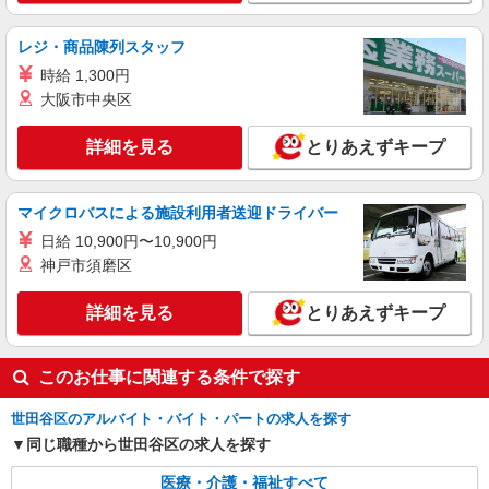
はさらに1万円支給（再入社は除く） ◎賞与：基
本給2.08ヶ月分/年支給 ◎残業時は別途時間外手当
正社員
レジ・商品陳列スタッフ
支給（超過1分〜）
SOMPOケア 千歳台 訪問介護/3091ca1
時給 1,300円
介護スタッフ
大阪市中央区
【介護福祉士】 月給：289,300円 年収例：390
万円〜 ※職務手当、特別職務手当、特別地域手
詳細を見る
とりあえずキープ
当、（東京都）居住支援特別手当、働きがい向上
東京都世田谷区千歳台6丁目11番55号 【ラヴ
手当、日祝手当（月平均2回分）等、毎月平均的に
ィーレレジデンス世田谷千歳台】建物内
支払われる手当を含みます。 ※居住支援特別手当
マイクロバスによる施設利用者送迎ドライバー
は勤続5年目までの方はさらに1万円支給（再入社
詳細を見る
キープ
は除く） ◎賞与：基本給2.08ヶ月分/年支給 ◎残
日給 10,900円〜10,900円
業時は別途時間外手当支給（超過1分〜）
神戸市須磨区
正社員
SOMPOケア 千歳台 訪問介護/3091ca1
詳細を見る
とりあえずキープ
介護スタッフ
【実務者研修】 月給：230,000円 年収例：320
このお仕事に関連する条件で探す
万円〜 【初任者研修】 月給：220,300円 年収例：
305万円〜 ※職務手当、（東京都）居住支援特別
東京都世田谷区千歳台6丁目11番55号 【ラヴ
手当、日祝手当（月平均2回分）等、毎月平均的に
世田谷区のアルバイト・バイト・パートの求人を探す
ィーレレジデンス世田谷千歳台】建物内
支払われる手当を含みます。 ※居住支援特別手当
同じ職種から世田谷区の求人を探す
は勤続5年目までの方はさらに1万円支給（再入社
詳細を見る
キープ
は除く） ◎賞与：基本給2.08ヶ月分/年支給 ◎残
医療・介護・福祉すべて