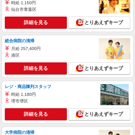
時給 1,150円
アップ！ ・居住支援特別手当:120円/時間含む ※
仙台市青葉区
給与幅は資格・経験等による
東京都世田谷区宇奈根2丁目11番11号
詳細を見る
とりあえずキープ
詳細を見る
キープ
パート
総合病院の清掃
ツクイ・サンシャイン成城（有料老人ホーム）
月給 257,400円
有料老人ホーム 介護スタッフ （ケアクル
港区
ー）
時給1,400円〜1,599円 ★土日祝日は時給100円
詳細を見る
とりあえずキープ
アップ！ ・夜勤手当:1万円/回 ・居住支援特別手
当:120円/時給含む ※給与幅は資格・経験等による
東京都世田谷区上祖師谷六丁目29番19号
レジ・商品陳列スタッフ
詳細を見る
キープ
時給 1,180円
堺市堺区
パート
ツクイ・サンシャイン成城（有料老人ホーム）
詳細を見る
とりあえずキープ
有料老人ホーム 介護スタッフ （ケアクル
ー）入浴専門
大学病院の清掃
時給1,400円〜1,599円 ★土日祝日は時給100円