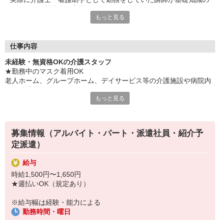
ご説明から基本的な実技まで研修します！
もっと見る
※時給：1,226円＋交通費（規定あり）支給あり
【時間】10:00〜17:00（昼食休憩あり）
【場所】立川メディカルケア研修センター（東京都立川市錦町1-
12-14）
仕事内容
未経験・無資格OKの介護スタッフ
「こんな時だからこそ、社会貢献したい。」
★勤務中のマスク着用OK
そんな想いをお持ちなら、ぜひ私たちにご相談ください。
老人ホーム、グループホーム、デイサービス等の介護施設や病院内
での介護業務をお願いします。
◆勤務期間は＜最短2ヶ月〜OK＞
もっと見る
◆＜即日＞からのスタートも可
・食事や入浴のお手伝いなどの身体介護
勤務開始時期もご希望に合わせます！
・シーツ交換、ベッドメイクなどの環境整備
さらに、ご来社登録でQUOカード2,000円分プレゼント♪♪
・薬やおしぼりの準備などのケア
募集情報（アルバイト・パート・派遣社員・紹介予
・体操や季節ごとのレクリエーション
あなたのライフスタイルに合わせて活躍できる場をご用意！
定派遣）
・歩行、車椅子の介助
ご自身にマッチする現場がきっと見つかります♪
・見守り
給与
※施設により異なります
冷暖房完備の室内でできる介護ワーク☆
時給1,500円〜1,650円
暑い日も、雨の日も、快適だから体の負担も軽減！
★施設内は冷暖房完備！いつでも快適にお仕事できますよ！
★週払いOK（規定あり）
せっかく働くなら、快適な職場を選んでみませんか？
★まずはお名前を覚えてコミュニケーションをとるところから！
無資格・未経験者さんも喜んでお迎えしますよ。
あなたのスキルに合わせて少しずつお仕事をお願いしていきます。
※給与幅は経験・能力による
20代・30代・40代・50代・60代、
勤務時間・曜日