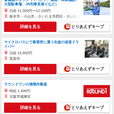
東京都世田谷区船橋6-23-18
大型駐車場、JR列車見張りなど）
支援特別手当、日祝手当（月平均2回分）、夜勤手
当（月平均5回分）等、毎月平均的に支払われる手
日給 11,000円〜12,100円
詳細を見る
キープ
当を含みます。 ※居住支援特別手当は勤続5年目
栃木市・小山市・さいたま市西区・さいたま市岩槻区・久喜市・
までの方はさらに1万円支給（再入社は除く） ◎
賞与：基本給2.08ヶ月分/年支給 ◎残業時は別途時
正社員
詳細を見る
とりあえずキープ
間外手当支給（超過1分〜）
SOMPOケア ラヴィーレ世田谷船橋/5012aa1
介護スタッフ
マイクロバスにて教習所に通う生徒の送迎ドラ
【介護福祉士】 月給：342,300円 年収例：454
イバー
万円〜 ※職務手当、特別職務手当、特別地域手
当、（東京都）居住支援特別手当、働きがい向上
日給 15,850円
東京都世田谷区船橋6-23-18
手当、働きがい向上手当、特別夜勤手当、日祝手
箕面市
当（月平均2回分）、夜勤手当（月平均5回分）
詳細を見る
キープ
等、毎月平均的に支払われる手当を含みます。 ※
詳細を見る
とりあえずキープ
居住支援特別手当は勤続5年目までの方はさらに1
万円支給（再入社は除く） ◎賞与：基本給2.08ヶ
正社員
月分/年支給 ◎残業時は別途時間外手当支給（超過
SOMPOケア 用賀 訪問介護/2160ca1
1分〜）
ラウンドワンの清掃作業員
介護スタッフ
時給 1,400円
【介護福祉士】 月給：289,300円 年収例：390
大阪市城東区
万円〜 ※職務手当、特別職務手当、特別地域手
当、（東京都）居住支援特別手当、働きがい向上
東京都世田谷区用賀3丁目6番3号 【ラヴィー
手当、日祝手当（月平均2回分）等、毎月平均的に
詳細を見る
とりあえずキープ
レレジデンス用賀】建物内
支払われる手当を含みます。 ※居住支援特別手当