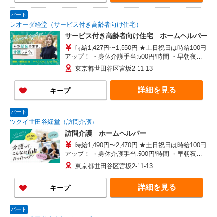
パート
レオーダ経堂（サービス付き高齢者向け住宅）
サービス付き高齢者向け住宅 ホームヘルパー
時給1,427円〜1,550円 ★土日祝日は時給100円
アップ！ ・身体介護手当:500円/時間 ・早朝夜間
深夜手当:300円/時間 （18:00〜翌07:59の時間
東京都世田谷区宮坂2-11-13
帯） ・ICT手当:2,000円/月 ・深夜割増は別途支給
・ケア→ケアの移動時間も賃金（時給）を支給 ・
詳細を見る
キープ
居住支援特別手当:120円/時給含む ※給与幅は資
格・経験等による
パート
ツクイ世田谷経堂（訪問介護）
訪問介護 ホームヘルパー
時給1,490円〜2,470円 ★土日祝日は時給100円
アップ！ ・身体介護手当:500円/時間 ・早朝夜間
深夜手当:300円/時間 （18:00〜翌07:59の時間
東京都世田谷区宮坂2-11-13
帯） ・ICT手当:2,000円/月 ・深夜割増は別途支給
・ケア→ケアの移動時間も賃金（時給）を支給 ・
詳細を見る
キープ
居住支援特別手当:120円/時間含む ※給与幅は資
格・経験等による
パート