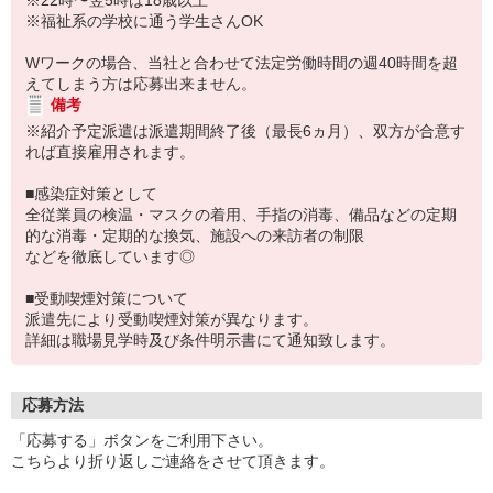
※22時〜翌5時は18歳以上
※福祉系の学校に通う学生さんOK
Wワークの場合、当社と合わせて法定労働時間の週40時間を超
えてしまう方は応募出来ません。
備考
※紹介予定派遣は派遣期間終了後（最長6ヵ月）、双方が合意す
れば直接雇用されます。
■感染症対策として
全従業員の検温・マスクの着用、手指の消毒、備品などの定期
的な消毒・定期的な換気、施設への来訪者の制限
などを徹底しています◎
■受動喫煙対策について
派遣先により受動喫煙対策が異なります。
詳細は職場見学時及び条件明示書にて通知致します。
応募方法
「応募する」ボタンをご利用下さい。
こちらより折り返しご連絡をさせて頂きます。