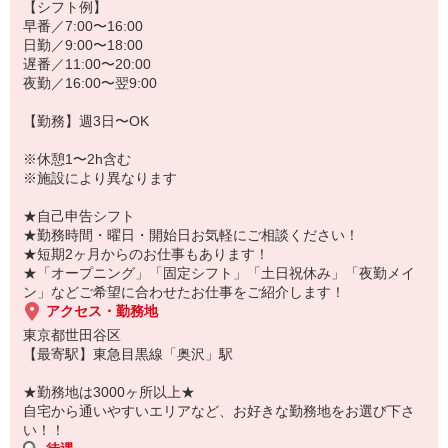
若手からミドル、中高年（エルダー）、シニア世代まで幅広く活躍
【シフト例】
中！
早番／7:00〜16:00
日勤／9:00〜18:00
「こんな時だからこそ、しっかり稼いでおきたい！」
遅番／11:00〜20:00
「すぐに働けるところはないかな…」
夜勤／16:00〜翌9:00
「しっかり稼げるアルバイトを探してる。」
そんな方もぜひ！お気軽にご連絡ください♪
【勤務】週3日〜OK
※休憩1〜2h含む
※施設により異なります
★自己申告シフト
★勤務時間・曜日・開始日お気軽にご相談ください！
★短期2ヶ月からのお仕事もあります！
★「オープニング」「固定シフト」「土日祝休み」「夜勤メイ
ン」などご希望に合わせたお仕事をご紹介します！
アクセス・勤務地
東京都世田谷区
【最寄駅】東急目黒線「奥沢」駅
★勤務地は3000ヶ所以上★
自宅から通いやすいエリアなど、お好きな勤務地をお選び下さ
い！！