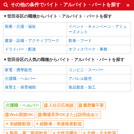
同じ特徴から奥沢駅の求人を探す
その他の条件でバイト・アルバイト・パートを探す
入社日応相談
履歴書不要
世田谷区の職種からバイト・アルバイト・パートを探す
Web面接OK
職場見学OKまたは説明会あり
医療・介護・福祉
イベント・キャンペーン・アミュ
未経験歓迎
経験者・有資格者歓迎
ーズメント
新卒・第二新卒歓迎
女性活躍中
建築・設備・アクティブワーク
飲食・フード
主婦・主夫歓迎
フリーター歓迎
ドライバー・配達
オフィスワーク・事務
学歴不問
ブランクOK
世田谷区の人気の職種からバイト・アルバイト・パートを探す
ミドル（40代～）活躍中
エルダー（50代～）活躍中
家電・携帯販売
コンビニ・スーパー
シニア（60代～）活躍中
昇給あり
介護職・ヘルパー
アパレル販売
週払い
週2～3日勤務OK
保育士・保育補助
食品製造・加工
10時～勤務OK
16時前退社OK
時間や曜日が選べる・シフト自由
深夜
介護職・ヘルパー
入社日応相談
履歴書不要
禁煙・分煙
残業ほぼなし
Web面接OK
職場見学OKまたは説明会あり
転勤なし
登録制
交通費支給
社会保険あり
未経験歓迎
経験者・有資格者歓迎
社割・特典あり
研修制度あり
新卒・第二新卒歓迎
女性活躍中
主婦・主夫歓迎