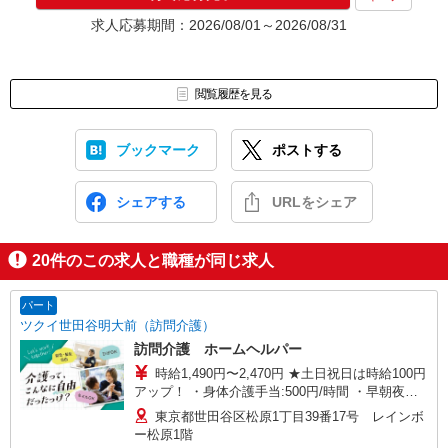
求人応募期間：2026/08/01～2026/08/31
閲覧履歴を見る
ブックマーク
ポストする
シェアする
URLをシェア
20
件のこの求人と職種が同じ求人
パート
ツクイ世田谷明大前（訪問介護）
訪問介護 ホームヘルパー
時給1,490円〜2,470円 ★土日祝日は時給100円
アップ！ ・身体介護手当:500円/時間 ・早朝夜間
深夜手当:300円/時間 （18:00〜翌07:59の時間
東京都世田谷区松原1丁目39番17号 レインボ
帯） ・ICT手当:2,000円/月 ・ケア→ケアの移動時
ー松原1階
間も賃金（時給）を支給 ・特定事業所加算手