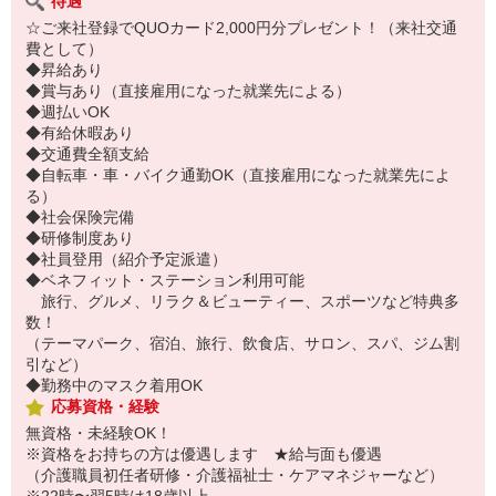
待遇
☆ご来社登録でQUOカード2,000円分プレゼント！（来社交通
費として）
◆昇給あり
◆賞与あり（直接雇用になった就業先による）
◆週払いOK
◆有給休暇あり
◆交通費全額支給
◆自転車・車・バイク通勤OK（直接雇用になった就業先によ
る）
◆社会保険完備
◆研修制度あり
◆社員登用（紹介予定派遣）
◆ベネフィット・ステーション利用可能
旅行、グルメ、リラク＆ビューティー、スポーツなど特典多
数！
（テーマパーク、宿泊、旅行、飲食店、サロン、スパ、ジム割
引など）
◆勤務中のマスク着用OK
応募資格・経験
無資格・未経験OK！
※資格をお持ちの方は優遇します ★給与面も優遇
（介護職員初任者研修・介護福祉士・ケアマネジャーなど）