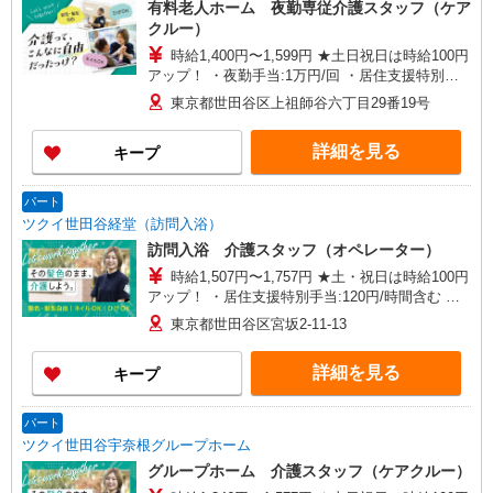
有料老人ホーム 夜勤専従介護スタッフ（ケア
クルー）
時給1,400円〜1,599円 ★土日祝日は時給100円
アップ！ ・夜勤手当:1万円/回 ・居住支援特別手
当:120円/時給含む ※給与幅は資格・経験等による
東京都世田谷区上祖師谷六丁目29番19号
詳細を見る
キープ
パート
ツクイ世田谷経堂（訪問入浴）
訪問入浴 介護スタッフ（オペレーター）
時給1,507円〜1,757円 ★土・祝日は時給100円
アップ！ ・居住支援特別手当:120円/時間含む ※
給与幅は資格・経験等による
東京都世田谷区宮坂2-11-13
詳細を見る
キープ
パート
ツクイ世田谷宇奈根グループホーム
グループホーム 介護スタッフ（ケアクルー）