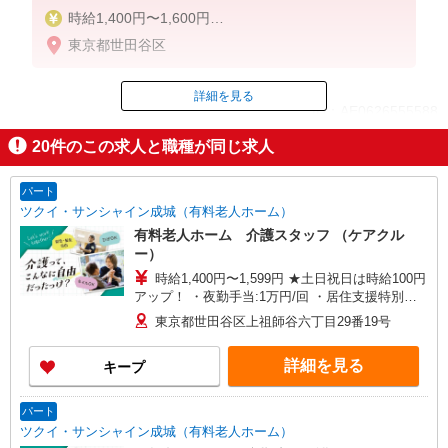
時給1,400円〜1,600円
★週払いOK（規定あり）
東京都世田谷区
※給与幅は経験・能力による
詳細を見る
ID：AE0626555588
20
件のこの求人と職種が同じ求人
掲載期間終了
パート
ツクイ・サンシャイン成城（有料老人ホーム）
有料老人ホーム 介護スタッフ （ケアクル
ー）
時給1,400円〜1,599円 ★土日祝日は時給100円
アップ！ ・夜勤手当:1万円/回 ・居住支援特別手
当:120円/時給含む ※給与幅は資格・経験等による
東京都世田谷区上祖師谷六丁目29番19号
詳細を見る
キープ
パート
ツクイ・サンシャイン成城（有料老人ホーム）