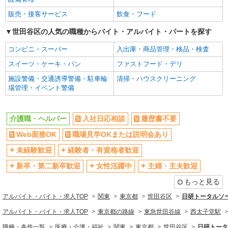
そんぽの家 経堂/1017aa1
新卒・第二新卒歓迎
女性活躍中
介護スタッフ
販売・接客サービス
飲食・フード
【介護福祉士】 月給：335,300円 年収例：442
主婦・主夫歓迎
フリーター歓迎
世田谷区の人気の職種からバイト・アルバイト・パートを探す
万円〜 ※職務手当、特別職務手当、特別地域手
学歴不問
ブランクOK
当、（東京都）居住支援特別手当、働きがい向上
東京都世田谷区船橋5丁目14-11
コンビニ・スーパー
入出庫・商品管理・検品・検査
手当、特別夜勤手当、日祝手当（月平均2回分）、
ミドル（40代～）活躍中
エルダー（50代～）活躍中
夜勤手当（月平均3回分）、深夜勤手当（月平均3
スイーツ・ケーキ・パン
ファストフード・デリ
詳細を見る
キープ
シニア（60代～）活躍中
回分）等、毎月平均的に支払われる手当を含みま
昇給あり
施設警備・交通誘導警備・駐車輪
清掃・ハウスクリーニング
す。 ※居住支援特別手当は勤続5年目までの方は
週払い
週2～3日勤務OK
場管理・イベント警備
さらに1万円支給（再入社は除く） ◎賞与：基本
正社員
給2.08ヶ月分/年支給 ◎残業時は別途時間外手当支
10時～勤務OK
16時前退社OK
そんぽの家 経堂/1017aa1
給（超過1分〜）
介護スタッフ
時間や曜日が選べる・シフト自由
深夜
介護職・ヘルパー
入社日応相談
履歴書不要
【実務者研修】 月給：271,500円 年収例：367
禁煙・分煙
残業ほぼなし
Web面接OK
職場見学OKまたは説明会あり
万円〜 【初任者研修・無資格】 月給：262,800円
転勤なし
登録制
年収例：350万円〜 ※職務手当、（東京都）居住
未経験歓迎
経験者・有資格者歓迎
東京都世田谷区船橋5丁目14-11
支援特別手当、日祝手当（月平均2回分）、夜勤手
交通費支給
社会保険あり
当（月平均3回分）、深夜勤手当（月平均3回分）
新卒・第二新卒歓迎
女性活躍中
主婦・主夫歓迎
詳細を見る
キープ
等、毎月平均的に支払われる手当を含みます。 ※
社割・特典あり
研修制度あり
もっと見る
居住支援特別手当は勤続5年目までの方はさらに1
資格取得支援制度あり
万円支給（再入社は除く） ◎賞与：基本給2.08ヶ
正社員
アルバイト・バイト・求人TOP
関東
東京都
世田谷区
日研トータルソ
月分/年支給 ◎残業時は別途時間外手当支給（超過
SOMPOケア ラヴィーレ世田谷船橋/5012aa1
同じ職種から求人を探す
1分〜）
アルバイト・バイト・求人TOP
東京都の路線
東急世田谷線
西太子堂駅
介護スタッフ
医療・介護・福祉
職種・条件一覧
医療・介護・福祉
関東
東京都
世田谷区
日研トータ