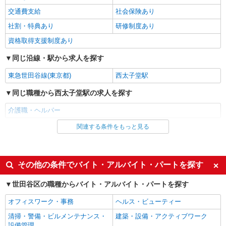
格・経験等による
交通費支給
社会保険あり
パート
レオーダ経堂（サービス付き高齢者向け住宅）
社割・特典あり
研修制度あり
サービス付き高齢者向け住宅 ホームヘルパー
資格取得支援制度あり
時給1,427円〜1,550円 ★土日祝日は時給100円
同じ沿線・駅から求人を探す
アップ！ ・身体介護手当:500円/時間 ・早朝夜間
深夜手当:300円/時間 （18:00〜翌07:59の時間
東京都世田谷区宮坂2-11-13
東急世田谷線(東京都)
西太子堂駅
帯） ・ICT手当:2,000円/月 ・深夜割増は別途支給
・ケア→ケアの移動時間も賃金（時給）を支給 ・
詳細を見る
同じ職種から西太子堂駅の求人を探す
キープ
居住支援特別手当:120円/時給含む ※給与幅は資
格・経験等による
介護職・ヘルパー
正社員
そんぽの家 成城南/1015aa1
関連する条件をもっと見る
同じ雇用形態から西太子堂駅の求人を探す
介護スタッフ
アルバイト
パート
【実務者研修】 月給：269,500円 年収例：364
万円〜 【初任者研修・無資格】 月給：259,800円
派遣社員
紹介予定派遣
その他の条件でバイト・アルバイト・パートを探す
年収例：351万円〜 ※職務手当、（東京都）居住
東京都世田谷区喜多見1丁目31-10
同じ特徴から西太子堂駅の求人を探す
支援特別手当、働きがい向上手当、日祝手当（月
世田谷区の職種からバイト・アルバイト・パートを探す
平均2回分）、夜勤手当（月平均5回分）等、毎月
詳細を見る
入社日応相談
キープ
履歴書不要
平均的に支払われる手当を含みます。 ※居住支援
オフィスワーク・事務
ヘルス・ビューティー
特別手当は勤続5年目までの方はさらに1万円支給
Web面接OK
職場見学OKまたは説明会あり
（再入社は除く） ◎賞与：基本給2.08ヶ月分/年支
清掃・警備・ビルメンテナンス・
建築・設備・アクティブワーク
正社員
給 ◎残業時は別途時間外手当支給（超過1分〜）
未経験歓迎
経験者・有資格者歓迎
設備管理