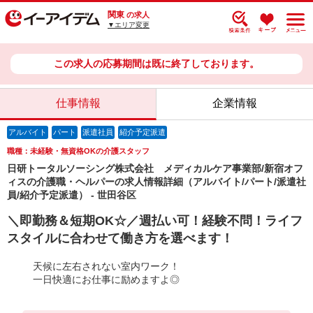
関東
の求人
▼エリア変更
この求人の応募期間は既に終了しております。
仕事情報
企業情報
アルバイト
パート
派遣社員
紹介予定派遣
職種：未経験・無資格OKの介護スタッフ
日研トータルソーシング株式会社 メディカルケア事業部/新宿オフ
ィスの介護職・ヘルパーの求人情報詳細（アルバイト/パート/派遣社
員/紹介予定派遣） - 世田谷区
＼即勤務＆短期OK☆／週払い可！経験不問！ライフ
スタイルに合わせて働き方を選べます！
天候に左右されない室内ワーク！
一日快適にお仕事に励めますよ◎