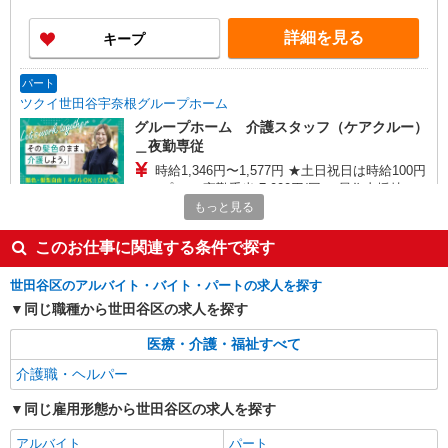
詳細を見る
キープ
パート
ツクイ世田谷宇奈根グループホーム
グループホーム 介護スタッフ（ケアクルー）
＿夜勤専従
時給1,346円〜1,577円 ★土日祝日は時給100円
アップ！ ・夜勤手当:7,000円/回 ・居住支援特別
手当:120円/時間含む ※給与幅は資格・経験等によ
もっと見る
東京都世田谷区宇奈根2-15-18
る
このお仕事に関連する条件で探す
詳細を見る
キープ
世田谷区のアルバイト・バイト・パートの求人を探す
パート
同じ職種から世田谷区の求人を探す
ツクイ世田谷明大前（訪問介護）
医療・介護・福祉すべて
訪問介護 ホームヘルパー
時給1,490円〜2,470円 ★土日祝日は時給100円
介護職・ヘルパー
アップ！ ・身体介護手当:500円/時間 ・早朝夜間
深夜手当:300円/時間 （18:00〜翌07:59の時間
同じ雇用形態から世田谷区の求人を探す
東京都世田谷区松原1丁目39番17号 レインボ
帯） ・ICT手当:2,000円/月 ・ケア→ケアの移動時
ー松原1階
アルバイト
間も賃金（時給）を支給 ・特定事業所加算手
パート