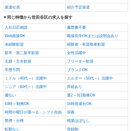
当:60円/時間 ・居住支援特別手当:120円/時間含む
派遣社員
紹介予定派遣
詳細を見る
キープ
※給与幅は資格・経験等による
同じ特徴から世田谷区の求人を探す
パート
入社日応相談
履歴書不要
ツクイ世田谷上祖師谷（デイサービス）
デイサービス 介護スタッフ（ケアクルー）
Web面接OK
職場見学OKまたは説明会あり
時給1,346円〜1,577円 ★土日祝日は時給100円
未経験歓迎
経験者・有資格者歓迎
アップ！ ・居住支援特別手当:120円/時間含む ※
給与幅は資格・経験等による
新卒・第二新卒歓迎
女性活躍中
東京都世田谷区上祖師谷1丁目37-1
主婦・主夫歓迎
フリーター歓迎
詳細を見る
キープ
学歴不問
ブランクOK
ミドル（40代～）活躍中
エルダー（50代～）活躍中
パート
ツクイ世田谷経堂（訪問介護）
シニア（60代～）活躍中
昇給あり
訪問介護 ホームヘルパー
週払い
週2～3日勤務OK
時給1,490円〜2,470円 ★土日祝日は時給100円
10時～勤務OK
16時前退社OK
アップ！ ・身体介護手当:500円/時間 ・早朝夜間
深夜手当:300円/時間 （18:00〜翌07:59の時間
時間や曜日が選べる・シフト自由
深夜
東京都世田谷区宮坂2-11-13
帯） ・ICT手当:2,000円/月 ・深夜割増は別途支給
禁煙・分煙
残業ほぼなし
・ケア→ケアの移動時間も賃金（時給）を支給 ・
詳細を見る
キープ
居住支援特別手当:120円/時間含む ※給与幅は資
転勤なし
登録制