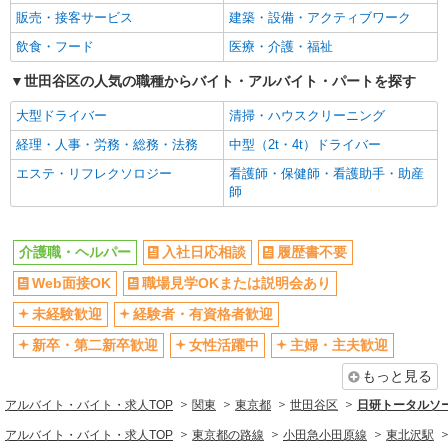
正社員
は別途時間外手当支給（超過1分〜）
未経験歓迎
経験者・有資格者歓迎
販売・接客サービス
建築・設備・アクティブワーク
SOMPOケア ラヴィーレ世田谷船橋/5012aa1
新卒・第二新卒歓迎
女性活躍中
介護スタッフ
飲食・フード
医療・介護・福祉
【介護福祉士】 月給：342,300円 年収例：454
主婦・主夫歓迎
フリーター歓迎
世田谷区の人気の職種からバイト・アルバイト・パートを探す
万円〜 ※職務手当、特別職務手当、特別地域手
学歴不問
ブランクOK
当、（東京都）居住支援特別手当、働きがい向上
東京都世田谷区船橋6-23-18
大型ドライバー
清掃・ハウスクリーニング
手当、働きがい向上手当、特別夜勤手当、日祝手
ミドル（40代～）活躍中
エルダー（50代～）活躍中
当（月平均2回分）、夜勤手当（月平均5回分）
経理・人事・労務・総務・法務
中型（2t・4t）ドライバー
詳細を見る
キープ
シニア（60代～）活躍中
等、毎月平均的に支払われる手当を含みます。 ※
昇給あり
エステ・リフレクソロジー
看護師・保健師・看護助手・助産
居住支援特別手当は勤続5年目までの方はさらに1
週払い
週2～3日勤務OK
師
万円支給（再入社は除く） ◎賞与：基本給2.08ヶ
正社員
月分/年支給 ◎残業時は別途時間外手当支給（超過
10時～勤務OK
16時前退社OK
そんぽの家 成城南/1015aa1
1分〜）
介護スタッフ
時間や曜日が選べる・シフト自由
深夜
介護職・ヘルパー
入社日応相談
履歴書不要
【実務者研修】 月給：269,500円 年収例：364
禁煙・分煙
残業ほぼなし
Web面接OK
職場見学OKまたは説明会あり
万円〜 【初任者研修・無資格】 月給：259,800円
転勤なし
登録制
年収例：351万円〜 ※職務手当、（東京都）居住
未経験歓迎
経験者・有資格者歓迎
東京都世田谷区喜多見1丁目31-10
支援特別手当、働きがい向上手当、日祝手当（月
交通費支給
社会保険あり
平均2回分）、夜勤手当（月平均5回分）等、毎月
新卒・第二新卒歓迎
女性活躍中
主婦・主夫歓迎
詳細を見る
キープ
平均的に支払われる手当を含みます。 ※居住支援
社割・特典あり
研修制度あり
もっと見る
特別手当は勤続5年目までの方はさらに1万円支給
資格取得支援制度あり
（再入社は除く） ◎賞与：基本給2.08ヶ月分/年支
アルバイト
パート
アルバイト・バイト・求人TOP
関東
東京都
世田谷区
日研トータルソ
給 ◎残業時は別途時間外手当支給（超過1分〜）
そんぽの家S 上野毛/2058bc3
同じ職種から求人を探す
アルバイト・バイト・求人TOP
東京都の路線
小田急小田原線
東北沢駅
登録ヘルパー