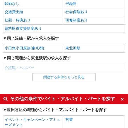
詳細を見る
キープ
転勤なし
登録制
交通費支給
社会保険あり
パート
ツクイ世田谷宇奈根グループホーム
社割・特典あり
研修制度あり
グループホーム 介護スタッフ（ケアクルー）
資格取得支援制度あり
時給1,346円〜1,577円 ★土日祝日は時給100円
同じ沿線・駅から求人を探す
アップ！ ・夜勤手当:7,000円/回 ・居住支援特別
手当:120円/時間含む ※給与幅は資格・経験等によ
東京都世田谷区宇奈根2-15-18
小田急小田原線(東京都)
東北沢駅
る
詳細を見る
同じ職種から東北沢駅の求人を探す
キープ
介護職・ヘルパー
正社員
そんぽの家S 上野毛/2058ba1
関連する条件をもっと見る
同じ雇用形態から東北沢駅の求人を探す
介護スタッフ
アルバイト
パート
【介護福祉士】 月給：339,300円 年収例：450
万円〜 ※職務手当、特別職務手当、特別地域手
派遣社員
紹介予定派遣
その他の条件でバイト・アルバイト・パートを探す
当、（東京都）居住支援特別手当、働きがい向上
東京都世田谷区中町5丁目35-7
同じ特徴から東北沢駅の求人を探す
手当、特別夜勤手当、日祝手当（月平均2回分）、
世田谷区の職種からバイト・アルバイト・パートを探す
夜勤手当（月平均5回分）等、毎月平均的に支払わ
詳細を見る
入社日応相談
キープ
履歴書不要
れる手当を含みます。 ※居住支援特別手当は勤続
イベント・キャンペーン・アミュ
営業
5年目までの方はさらに1万円支給（再入社は除
Web面接OK
職場見学OKまたは説明会あり
ーズメント
く） ◎賞与：基本給2.08ヶ月分/年支給 ◎残業時