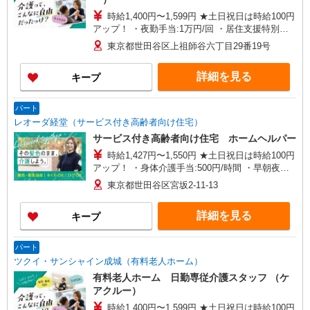
時給1,400円〜1,599円 ★土日祝日は時給100円
アップ！ ・夜勤手当:1万円/回 ・居住支援特別手
当:120円/時給含む ※給与幅は資格・経験等による
東京都世田谷区上祖師谷六丁目29番19号
詳細を見る
キープ
パート
レオーダ経堂（サービス付き高齢者向け住宅）
サービス付き高齢者向け住宅 ホームヘルパー
時給1,427円〜1,550円 ★土日祝日は時給100円
アップ！ ・身体介護手当:500円/時間 ・早朝夜間
深夜手当:300円/時間 （18:00〜翌07:59の時間
東京都世田谷区宮坂2-11-13
帯） ・ICT手当:2,000円/月 ・深夜割増は別途支給
・ケア→ケアの移動時間も賃金（時給）を支給 ・
詳細を見る
キープ
居住支援特別手当:120円/時給含む ※給与幅は資
格・経験等による
パート
ツクイ・サンシャイン成城（有料老人ホーム）
有料老人ホーム 日勤専従介護スタッフ （ケ
アクルー）
時給1,400円〜1,599円 ★土日祝日は時給100円