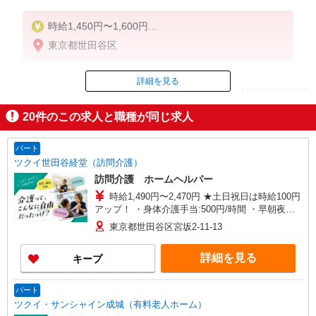
時給1,450円〜1,600円
東京都世田谷区
◆無資格・経験者：時給1,450円〜
◆初任者研修・未経験：時給1,450円〜
◆初任者研修・経験者：時給1,500円〜
詳細を見る
ID：AE0626555513
◆介護福祉士・経験者：時給1,600円〜
20
件のこの求人と職種が同じ求人
※経験者は3ヶ月以上
掲載期間終了
※給与幅は経験・能力による
パート
★週払いOK（規定あり）
ツクイ世田谷経堂（訪問介護）
訪問介護 ホームヘルパー
時給1,490円〜2,470円 ★土日祝日は時給100円
アップ！ ・身体介護手当:500円/時間 ・早朝夜間
深夜手当:300円/時間 （18:00〜翌07:59の時間
東京都世田谷区宮坂2-11-13
帯） ・ICT手当:2,000円/月 ・深夜割増は別途支給
・ケア→ケアの移動時間も賃金（時給）を支給 ・
詳細を見る
キープ
居住支援特別手当:120円/時間含む ※給与幅は資
格・経験等による
パート
ツクイ・サンシャイン成城（有料老人ホーム）