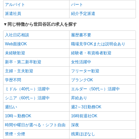
アルバイト
パート
詳細を見る
キープ
派遣社員
紹介予定派遣
パート
同じ特徴から世田谷区の求人を探す
ツクイ世田谷経堂（訪問入浴）
入社日応相談
履歴書不要
訪問入浴 介護スタッフ（オペレーター）
Web面接OK
職場見学OKまたは説明会あり
時給1,507円〜1,757円 ★土・祝日は時給100円
アップ！ ・居住支援特別手当:120円/時間含む ※
未経験歓迎
経験者・有資格者歓迎
給与幅は資格・経験等による
東京都世田谷区宮坂2-11-13
新卒・第二新卒歓迎
女性活躍中
主婦・主夫歓迎
フリーター歓迎
詳細を見る
キープ
学歴不問
ブランクOK
パート
ミドル（40代～）活躍中
エルダー（50代～）活躍中
ツクイ・サンシャイン成城（有料老人ホーム）
シニア（60代～）活躍中
昇給あり
有料老人ホーム 夜勤専従介護スタッフ（ケア
クルー）
週払い
週2～3日勤務OK
時給1,400円〜1,599円 ★土日祝日は時給100円
10時～勤務OK
16時前退社OK
アップ！ ・夜勤手当:1万円/回 ・居住支援特別手
当:120円/時給含む ※給与幅は資格・経験等による
時間や曜日が選べる・シフト自由
深夜
東京都世田谷区上祖師谷六丁目29番19号
禁煙・分煙
残業ほぼなし