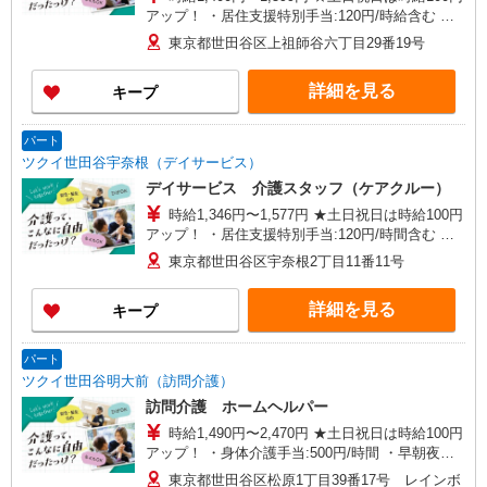
アップ！ ・居住支援特別手当:120円/時給含む ※
給与幅は資格・経験等による
東京都世田谷区上祖師谷六丁目29番19号
詳細を見る
キープ
パート
ツクイ世田谷宇奈根（デイサービス）
デイサービス 介護スタッフ（ケアクルー）
時給1,346円〜1,577円 ★土日祝日は時給100円
アップ！ ・居住支援特別手当:120円/時間含む ※
給与幅は資格・経験等による
東京都世田谷区宇奈根2丁目11番11号
詳細を見る
キープ
パート
ツクイ世田谷明大前（訪問介護）
訪問介護 ホームヘルパー
時給1,490円〜2,470円 ★土日祝日は時給100円
アップ！ ・身体介護手当:500円/時間 ・早朝夜間
深夜手当:300円/時間 （18:00〜翌07:59の時間
東京都世田谷区松原1丁目39番17号 レインボ