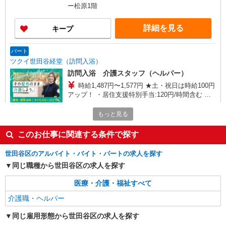
帯） ・ICT手当:2,000円/月 ・ケア→ケアの移動時
ー松原1階
間も賃金（時給）を支給 ・特定事業所加算手
当:60円/時間 ・居住支援特別手当:120円/時間含む
詳細を見る
キープ
※給与幅は資格・経験等による
パート
ツクイ世田谷経堂（訪問入浴）
訪問入浴 介護スタッフ（ヘルパー）
時給1,487円〜1,577円 ★土・祝日は時給100円
アップ！ ・居住支援特別手当:120円/時間含む ※
給与幅は資格・経験等による
東京都世田谷区宮坂2-11-13
もっと見る
詳細を見る
キープ
このお仕事に関連する条件で探す
パート
世田谷区のアルバイト・バイト・パートの求人を探す
ツクイ世田谷宇奈根グループホーム
同じ職種から世田谷区の求人を探す
グループホーム 介護スタッフ（ケアクルー）
医療・介護・福祉すべて
＿夜勤専従
時給1,346円〜1,577円 ★土日祝日は時給100円
介護職・ヘルパー
アップ！ ・夜勤手当:7,000円/回 ・居住支援特別
手当:120円/時間含む ※給与幅は資格・経験等によ
同じ雇用形態から世田谷区の求人を探す
東京都世田谷区宇奈根2-15-18
る