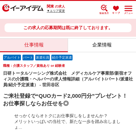
関東
の求人
▼エリア変更
この求人の応募期間は既に終了しております。
仕事情報
企業情報
アルバイト
パート
派遣社員
紹介予定派遣
職種：介護スタッフ／資格あり or 経験者
日研トータルソーシング株式会社 メディカルケア事業部/新宿オフ
ィスの介護職・ヘルパーの求人情報詳細（アルバイト/パート/派遣社
員/紹介予定派遣） - 世田谷区
ご来社登録で“QUOカード2,000円分”プレゼント！
お仕事探しならお任せを◎
せっかくならオトクにお仕事探しをしませんか？
メリットいっぱいの当社で、新たな一歩を踏み出しまし
ょ...