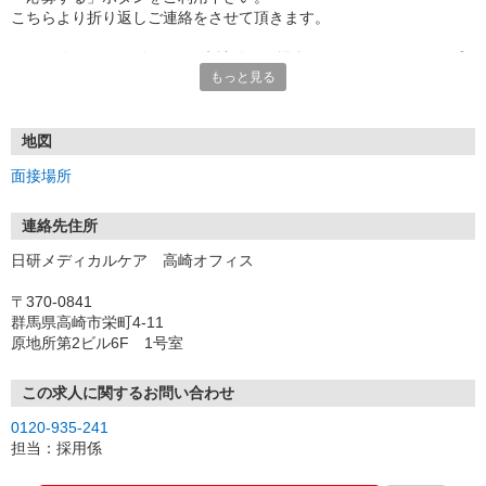
こちらより折り返しご連絡をさせて頂きます。
★TEL登録、WEB登録OK！来社登録の場合はクオカード2000円プ
もっと見る
レゼント
・履歴書＆写真不要で登録OK
・職場見学することも可能です
地図
面接場所
連絡先住所
日研メディカルケア 高崎オフィス
〒370-0841
群馬県高崎市栄町4-11
原地所第2ビル6F 1号室
この求人に関するお問い合わせ
0120-935-241
担当：採用係