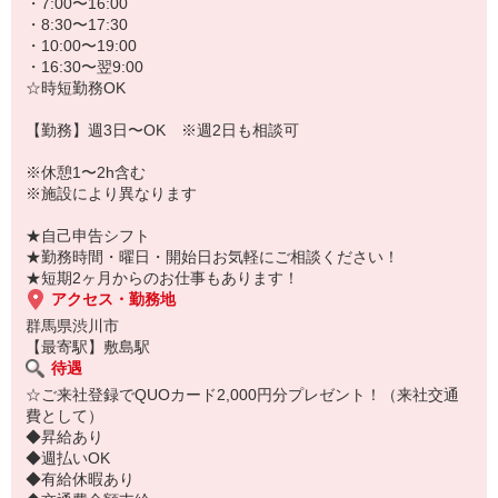
★病院、クリニック内は冷暖房完備！いつでも快適にお仕事できま
・7:00〜16:00
すよ！
・8:30〜17:30
・10:00〜19:00
あなたのスキルに合わせて少しずつお仕事をお願いしていきます。
・16:30〜翌9:00
20代・30代・40代・50代・60代、
☆時短勤務OK
若手からミドル、中高年（エルダー）、シニア世代まで幅広く活躍
中！
【勤務】週3日〜OK ※週2日も相談可
「近くの病院で働きたい」
※休憩1〜2h含む
「資格はないけど医療業界のお仕事に興味がある」
※施設により異なります
「大手病院で働きたい」
「すぐに働けるところはないかな…」
★自己申告シフト
そんな方もぜひ！お気軽にご連絡ください♪
★勤務時間・曜日・開始日お気軽にご相談ください！
★短期2ヶ月からのお仕事もあります！
アクセス・勤務地
群馬県渋川市
【最寄駅】敷島駅
待遇
☆ご来社登録でQUOカード2,000円分プレゼント！（来社交通
費として）
◆昇給あり
◆週払いOK
◆有給休暇あり