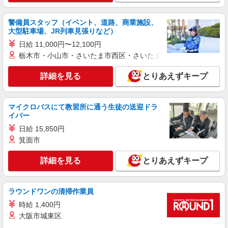
詳細を見る
キープ
警備員スタッフ（イベント、道路、商業施設、
派遣社員
大型駐車場、JR列車見張りなど）
株式会社kotrio /●TK-H-1990904
日給 11,000円〜12,100円
渋川駅＊看護助手＊日払いOK！推し活の軍資
栃木市・小山市・さいたま市西区・さいたま市岩槻区・久喜市・
金も即ゲット◎
時給1500円〜2125円 ＜日払い有/週払い有/交
詳細を見る
とりあえずキープ
通費全支給(ガソリン代含む)＞
渋川市 交通費全額支給あり
マイクロバスにて教習所に通う生徒の送迎ドラ
詳細を見る
キープ
イバー
日給 15,850円
派遣社員
箕面市
株式会社kotrio /●TK-H-2014019
高収入を目指したい方必見！未経験でも日収
詳細を見る
とりあえずキープ
1.1万〜可！看護助手
時給1500円〜2125円 ＜日払い有/週払い有/交
通費全支給(ガソリン代含む)＞
ラウンドワンの清掃作業員
渋川市 交通費全額支給あり
時給 1,400円
大阪市城東区
詳細を見る
キープ