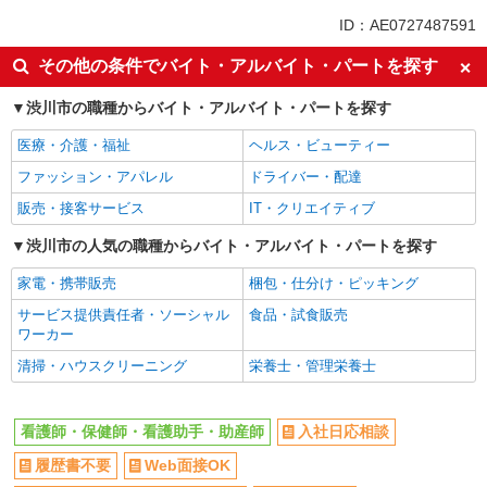
派遣社員
ID：AE0727487591
同じ特徴から敷島駅の求人を探す
その他の条件でバイト・アルバイト・パートを探す
入社日応相談
履歴書不要
渋川市の職種からバイト・アルバイト・パートを探す
Web面接OK
職場見学OKまたは説明会あり
医療・介護・福祉
ヘルス・ビューティー
未経験歓迎
経験者・有資格者歓迎
ファッション・アパレル
ドライバー・配達
新卒・第二新卒歓迎
女性活躍中
販売・接客サービス
IT・クリエイティブ
主婦・主夫歓迎
フリーター歓迎
学歴不問
渋川市の人気の職種からバイト・アルバイト・パートを探す
ブランクOK
ミドル（40代～）活躍中
エルダー（50代～）活躍中
家電・携帯販売
梱包・仕分け・ピッキング
シニア（60代～）活躍中
昇給あり
サービス提供責任者・ソーシャル
食品・試食販売
ワーカー
週払い
週2～3日勤務OK
清掃・ハウスクリーニング
栄養士・管理栄養士
10時～勤務OK
16時前退社OK
時間や曜日が選べる・シフト自由
深夜
看護師・保健師・看護助手・助産師
入社日応相談
禁煙・分煙
残業ほぼなし
履歴書不要
Web面接OK
転勤なし
登録制