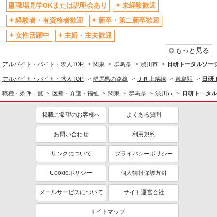
交通費支給
社会保険あり
職場見学OKまたは説明会あり
未経験歓迎
社割・特典あり
研修制度あり
経験者・有資格者歓迎
新卒・第二新卒歓迎
資格取得支援制度あり
女性活躍中
主婦・主夫歓迎
同じ職種から求人を探す
もっと見る
アルバイト・バイト・求人TOP
関東
群馬県
渋川市
日研トータルソー
医療・介護・福祉
アルバイト・バイト・求人TOP
群馬県の路線
ＪＲ上越線
敷島駅
日研
看護師・保健師・看護助手・助産師
職種・条件一覧
医療・介護・福祉
関東
群馬県
渋川市
日研トータル
同じ特徴から求人を探す
未経験歓迎
ミドル（40代～）活躍中
掲載ご希望のお客様へ
よくある質問
週2～3日勤務OK
深夜
お問い合わせ
利用規約
交通費支給
社会保険あり
リンクについて
プライバシーポリシー
Cookieポリシー
個人情報保護方針
メールサービスについて
サイト運営会社
サイトマップ