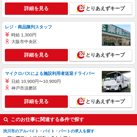
詳細を見る
とりあえずキープ
派遣社員
株式会社kotrio /●TK-H-1956498
渋川駅｜看護師さんのサポートスタッフ募集♪
レジ・商品陳列スタッフ
医療行為なし
時給 1,300円
時給1500円〜2125円 ＜日払い有/週払い有/交
大阪市中央区
通費全支給(ガソリン代含む)＞
渋川市 交通費全額支給あり
詳細を見る
とりあえずキープ
詳細を見る
キープ
マイクロバスによる施設利用者送迎ドライバー
アルバイト
パート
派遣社員
日給 10,900円〜10,900円
日研トータルソーシング株式会社 メディカルケア事業部/高崎オフィ
神戸市須磨区
ス【看護助手】
看護助手（ナースエイド）
詳細を見る
とりあえずキープ
時給1,250円 ★週払いOK（規定あり） ※給与
幅は経験・能力による
群馬県渋川市 【最寄駅】津久田駅
このお仕事に関連する条件で探す
詳細を見る
キープ
渋川市のアルバイト・バイト・パートの求人を探す