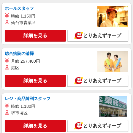
ホールスタッフ
詳細を見る
キープ
時給 1,150円
仙台市青葉区
アルバイト
パート
派遣社員
日研トータルソーシング株式会社 メディカルケア事業部/高崎オフィ
詳細を見る
とりあえずキープ
ス【看護助手】
看護助手（ナースエイド）
時給1,250円 ★週払いOK（規定あり） ※給与
総合病院の清掃
幅は経験・能力による
月給 257,400円
群馬県渋川市 【最寄駅】敷島駅
港区
詳細を見る
キープ
詳細を見る
とりあえずキープ
派遣社員
株式会社kotrio /●TK-H-2099690
レジ・商品陳列スタッフ
＜高時給＞八木原駅近くの病院で安定した働き
時給 1,180円
方を★看護助手♪
堺市堺区
時給1400円〜2125円 ＜日払い有/週払い有/交
通費全支給(ガソリン代含む)＞
詳細を見る
とりあえずキープ
渋川市