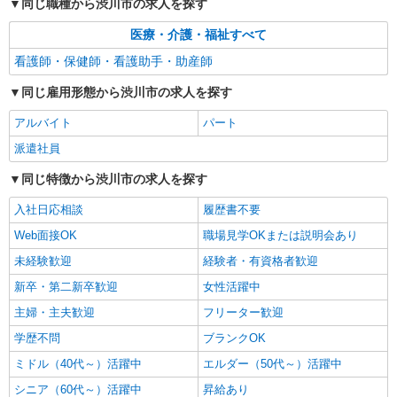
同じ職種から渋川市の求人を探す
アルバイト
パート
派遣社員
医療・介護・福祉すべて
日研トータルソーシング株式会社 メディカルケア事業部/高崎オフィ
ス【看護助手】
看護師・保健師・看護助手・助産師
看護助手（ナースエイド）
同じ雇用形態から渋川市の求人を探す
時給1,250円 ★週払いOK（規定あり） ※給与
幅は経験・能力による
アルバイト
パート
群馬県渋川市 【最寄駅】八木原駅
派遣社員
詳細を見る
キープ
同じ特徴から渋川市の求人を探す
入社日応相談
履歴書不要
Web面接OK
職場見学OKまたは説明会あり
未経験歓迎
経験者・有資格者歓迎
新卒・第二新卒歓迎
女性活躍中
主婦・主夫歓迎
フリーター歓迎
学歴不問
ブランクOK
ミドル（40代～）活躍中
エルダー（50代～）活躍中
シニア（60代～）活躍中
昇給あり