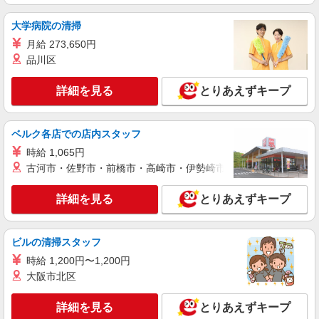
詳細を見る
キープ
大学病院の清掃
月給 273,650円
派遣社員
品川区
株式会社kotrio /●TK-H-1880146
＜渋川駅＞綺麗な病院の看護助手
詳細を見る
とりあえずキープ
時給1500円〜2125円 ＜日払い有/週払い有/交
通費全支給(ガソリン代含む)＞
ベルク各店での店内スタッフ
渋川市 交通費全額支給あり
時給 1,065円
詳細を見る
キープ
古河市・佐野市・前橋市・高崎市・伊勢崎市・太田市・館林市・
アルバイト
詳細を見る
パート
派遣社員
とりあえずキープ
日研トータルソーシング株式会社 メディカルケア事業部/高崎オフィ
ス【看護助手】
看護助手（ナースエイド）
ビルの清掃スタッフ
時給1,250円 ★週払いOK（規定あり） ※給与
時給 1,200円〜1,200円
幅は経験・能力による
大阪市北区
群馬県渋川市 【最寄駅】金島駅
詳細を見る
とりあえずキープ