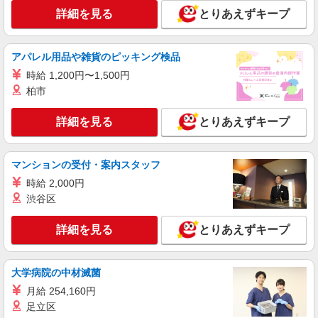
詳細を見る
とりあえずキープ
アルバイト
パート
派遣社員
日研トータルソーシング株式会社 メディカルケア事業部/高崎オフィ
ス【看護助手】
アパレル用品や雑貨のピッキング検品
看護助手（ナースエイド）
時給 1,200円〜1,500円
時給1,250円 ★週払いOK（規定あり） ※給与
柏市
幅は経験・能力による
群馬県渋川市 【最寄駅】八木原駅
詳細を見る
とりあえずキープ
詳細を見る
キープ
マンションの受付・案内スタッフ
時給 2,000円
派遣社員
株式会社kotrio /●TK-H-1819802
渋谷区
渋川駅すぐ★病院でお掃除/食事の配膳など♪★
激募★
詳細を見る
とりあえずキープ
時給1500円〜2125円 ＜日払い有/週払い有/交
通費全支給(ガソリン代含む)＞
大学病院の中材滅菌
渋川市 交通費全額支給あり
月給 254,160円
足立区
詳細を見る
キープ