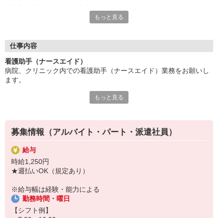
◇◆無資格でも働ける◆◇
もっと見る
資格の有無だけでなく、医療系の学歴に関しても問われません。
他職種から転職した方でも始めやすいお仕事の一つです。
◇◆未経験からスタートOK◆◇
仕事内容
多くの医療現場では、経験がない方が第一線で活躍しています。
看護助手（ナースエイド）
必要なことは入社後の手厚い研修制度でしっかりカバーするの
病院、クリニック内での看護助手（ナースエイド）業務をお願いし
で、未経験者も安心して業務に励めますよ。
ます。
もっと見る
【具体的には…】
・看護師さんのサポート
・患者さんの身の回りの世話
・医療器具の洗浄や消毒
募集情報（アルバイト・パート・派遣社員）
・シーツ交換やベッドメイキング
・伝票や診療材料等の補充、整理
給与
・診療補助
時給1,250円
・メッセンジャー業務
★週払いOK（規定あり）
など
※勤務先により異なります
※給与幅は経験・能力による
勤務時間・曜日
★無資格・未経験OK！未経験から医療業界デビューできちゃいます
♪
【シフト例】