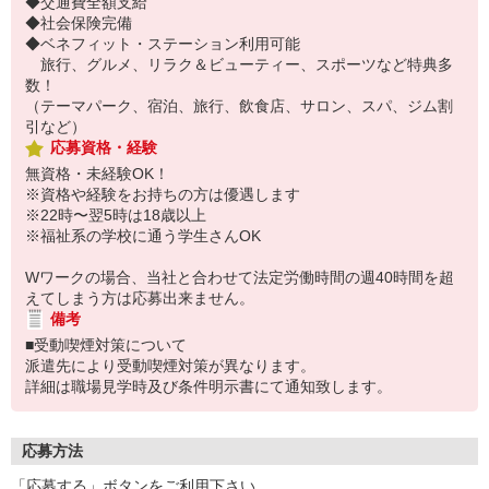
◆交通費全額支給
◆社会保険完備
◆ベネフィット・ステーション利用可能
旅行、グルメ、リラク＆ビューティー、スポーツなど特典多
数！
（テーマパーク、宿泊、旅行、飲食店、サロン、スパ、ジム割
引など）
応募資格・経験
無資格・未経験OK！
※資格や経験をお持ちの方は優遇します
※22時〜翌5時は18歳以上
※福祉系の学校に通う学生さんOK
Wワークの場合、当社と合わせて法定労働時間の週40時間を超
えてしまう方は応募出来ません。
備考
■受動喫煙対策について
派遣先により受動喫煙対策が異なります。
詳細は職場見学時及び条件明示書にて通知致します。
応募方法
「応募する」ボタンをご利用下さい。