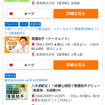
群馬県渋川市 【最寄駅】金島駅
詳細を見る
キープ
アルバイト
パート
派遣社員
日研トータルソーシング株式会社 メディカルケア事業部/高崎オフィ
ス【看護助手】
看護助手（ナースエイド）
時給1,250円 ★週払いOK（規定あり） ※給与
幅は経験・能力による
群馬県渋川市 【最寄駅】小野上駅
詳細を見る
キープ
派遣社員
株式会社kotrio /●TK-H-2099839
八木原駅近く＊綺麗な病院で看護助手デビュー
♪無資格・未経験OK
時給1500円〜2125円 ＜日払い有/週払い有/交
通費全支給(ガソリン代含む)＞