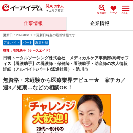
関東
の求人
▼エリア変更
仕事情報
企業情報
更新日：2026/08/01 ※更新日時点の最新情報です
アルバイト
パート
派遣社員
職種：看護助手（ナースエイド）
日研トータルソーシング株式会社 メディカルケア事業部/高崎オフ
ィス【看護助手】の看護師・保健師・看護助手・助産師の求人情報
詳細（アルバイト/パート/派遣社員） - 渋川市
無資格・未経験から医療業界デビュー★ 家チカ／
週3／短期…などの相談OK！