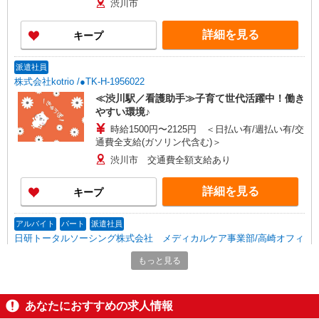
渋川市
詳細を見る
キープ
派遣社員
株式会社kotrio /●TK-H-1956022
≪渋川駅／看護助手≫子育て世代活躍中！働き
やすい環境♪
時給1500円〜2125円 ＜日払い有/週払い有/交
通費全支給(ガソリン代含む)＞
渋川市 交通費全額支給あり
詳細を見る
キープ
アルバイト
パート
派遣社員
日研トータルソーシング株式会社 メディカルケア事業部/高崎オフィ
ス【看護助手】
もっと見る
看護助手（ナースエイド）
時給1,250円 ★週払いOK（規定あり） ※給与
幅は経験・能力による
あなたにおすすめの求人情報
群馬県渋川市 【最寄駅】渋川駅