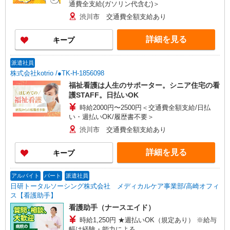
通費全支給(ガソリン代含む)＞
渋川市 交通費全額支給あり
詳細を見る
キープ
派遣社員
株式会社kotrio /●TK-H-1856098
福祉看護は人生のサポーター。シニア住宅の看
護STAFF。日払いOK
時給2000円〜2500円＜交通費全額支給/日払
い・週払いOK/履歴書不要＞
渋川市 交通費全額支給あり
詳細を見る
キープ
アルバイト
パート
派遣社員
日研トータルソーシング株式会社 メディカルケア事業部/高崎オフィ
ス【看護助手】
看護助手（ナースエイド）
時給1,250円 ★週払いOK（規定あり） ※給与
幅は経験・能力による