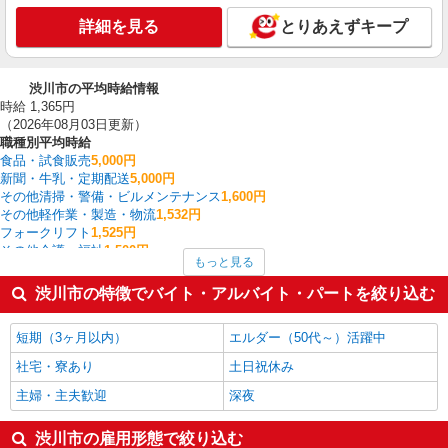
詳細を見る
とりあえずキープ
渋川市の平均時給情報
時給 1,365円
（2026年08月03日更新）
職種別平均時給
食品・試食販売
5,000円
新聞・牛乳・定期配送
5,000円
その他清掃・警備・ビルメンテナンス
1,600円
その他軽作業・製造・物流
1,532円
フォークリフト
1,525円
その他介護・福祉
1,500円
もっと見る
家電・携帯販売
1,400円
介護職・ヘルパー
1,396円
渋川市の特徴でバイト・アルバイト・パートを絞り込む
その他IT・クリエイティブ
1,372円
一般・営業事務
1,365円
短期（3ヶ月以内）
エルダー（50代～）活躍中
渋川市の他の職種の平均時給を見る
社宅・寮あり
土日祝休み
主婦・主夫歓迎
深夜
渋川市の雇用形態で絞り込む