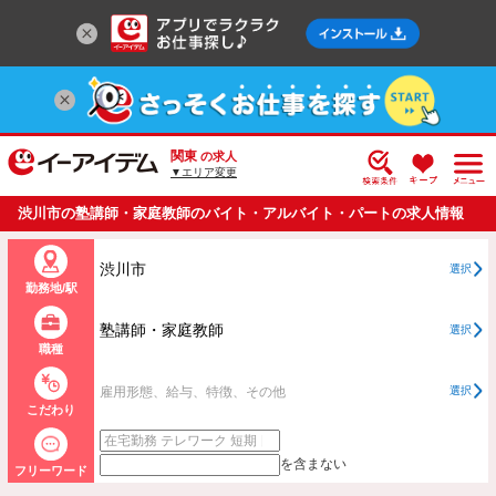
関東
の求人
▼エリア変更
渋川市の塾講師・家庭教師のバイト・アルバイト・パートの求人情報
一覧
渋川市
選択
勤務地/駅
塾講師・家庭教師
選択
職種
雇用形態、給与、特徴、その他
選択
こだわり
を含まない
フリーワード