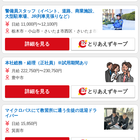
警備員スタッフ（イベント、道路、商業施設、
大型駐車場、JR列車見張りなど）
日給 11,000円〜12,100円
栃木市・小山市・さいたま市西区・さいたま市岩槻区・久喜市・蓮田
詳細を見る
とりあえずキープ
本社総務・経理（正社員）※試用期間あり
月給 222,750円〜230,750円
豊中市
詳細を見る
とりあえずキープ
マイクロバスにて教習所に通う生徒の送迎ドラ
イバー
日給 15,850円
箕面市