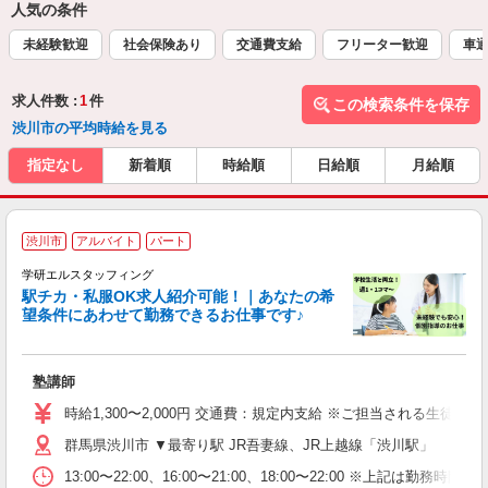
人気の条件
未経験歓迎
社会保険あり
交通費支給
フリーター歓迎
車通
求人件数 :
1
件
この検索条件を保存
渋川市の平均時給を見る
指定なし
新着順
時給順
日給順
月給順
渋川市
アルバイト
パート
学研エルスタッフィング
駅チカ・私服OK求人紹介可能！｜あなたの希
望条件にあわせて勤務できるお仕事です♪
応
塾講師
時給1,300〜2,000円 交通費：規定内支給 ※ご担当される生
群馬県渋川市 ▼最寄り駅 JR吾妻線、JR上越線「渋川駅」
13:00〜22:00、16:00〜21:00、18:00〜22:0