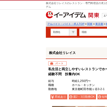
株式会社リレイスのレストラン・専門料理店の求人情
デム
エ
関東
アルバイト・バイト・求人TOP
>
関東
>
東京都
>
勤務地
職種
株式会社リレイス
パート
私生活と両立しやすいレストランでホ
経験不問 扶養内OK
給与
時給1,250円〜
職種
ホール・キッチン
勤務地
東京都町田市能ヶ谷3-2-1
昇給あり
週2～3日勤務OK
短時