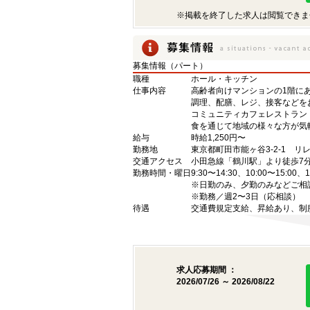
※掲載を終了した求人は閲覧できま
募集情報（パート）
職種
ホール・キッチン
仕事内容
高齢者向けマンションの1階に
調理、配膳、レジ、接客などを
コミュニティカフェレストラン
食を通じて地域の様々な方が気
給与
時給1,250円〜
勤務地
東京都町田市能ヶ谷3-2-1 リ
交通アクセス
小田急線「鶴川駅」より徒歩7
勤務時間・曜日
9:30〜14:30、10:00〜15:00、1
※日勤のみ、夕勤のみなどご相
※勤務／週2〜3日（応相談）
待遇
交通費規定支給、昇給あり、制
求人応募期間 ：
2026/07/26 ～ 2026/08/22