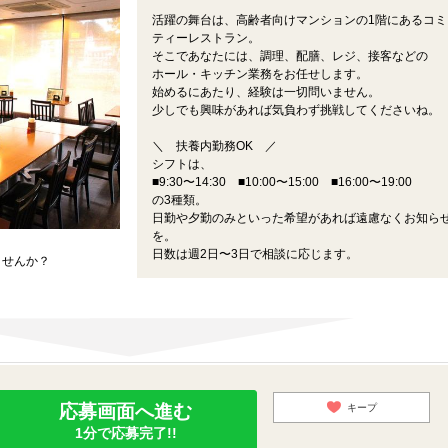
活躍の舞台は、高齢者向けマンションの1階にあるコミ
ティーレストラン。
そこであなたには、調理、配膳、レジ、接客などの
ホール・キッチン業務をお任せします。
始めるにあたり、経験は一切問いません。
少しでも興味があれば気負わず挑戦してくださいね。
＼ 扶養内勤務OK ／
シフトは、
■9:30〜14:30 ■10:00〜15:00 ■16:00〜19:00
の3種類。
日勤や夕勤のみといった希望があれば遠慮なくお知ら
を。
日数は週2日〜3日で相談に応じます。
ませんか？
応募画面へ進む
キープ
1分で応募完了!!