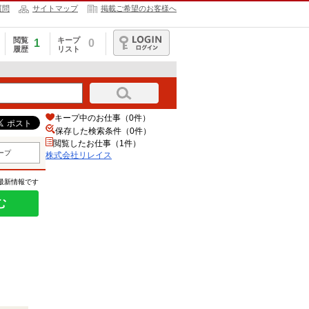
質問
サイトマップ
掲載ご希望のお客様へ
閲覧
キープ
1
0
履歴
リスト
ログイン
キープ中のお仕事（0件）
保存した検索条件（
0
件）
閲覧したお仕事（1件）
ープ
株式会社リレイス
の最新情報です
む