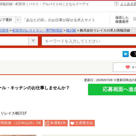
よくある
報詳細 - 町田市｜バイト・アルバイトのことならイーアイ
保存した
0
リア選択
「あなたの街」のお仕事が探せる求人サイト
検索条件
町田市
>
町田市のレストラン・専門料理店
>
鶴川駅
> 株式会社リレイスの求人情報詳細
キ
更新日：2026/07/26 ※更新日時点
ール・キッチンのお仕事しませんか？
応募画面へ進
 リレイス鶴川1F
間勤務（1日4h以内）OK
車通勤OK
交通費支給