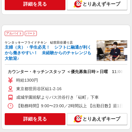
志）：あり 年2回。勤続年数により金額UP。
詳細を見る
鎌田4-14-8）
とりあえずキープ
詳細を見る
キープ
正社員
アルバイト
パート
株式会社HITOWA フードサービスカンパニー
ケンタッキーフライドチキン 砧世田谷通り店
福祉施設での調理師（チーフ候補）【正社員】
主婦（夫）・学生必見！ シフトに融通が利く
月給28万3,000円〜33万5,000円 固定残業時間
から働きやすい！ 未経験からのチャレンジも
（トータル） 30.00時間/月 残業代 5万1,000円〜6
大歓迎♪
万円 ※給与は経験や前職給与に応じて決定しま
チャーム瀬田 （東京都世田谷区瀬田3丁目8－
す。 賞与年2回
21 ）
カウンター・キッチンスタッフ ＜優先募集日時＞日曜 11:00〜17:
時給1300円
詳細を見る
キープ
東京都世田谷区砧1-2-16
アルバイト
パート
成城学園前駅よりバス渋谷行き「砧町」下車
株式会社HITOWA フードサービスカンパニー
【勤務時間】9:00〜23:00／2時間以上 【出勤日数】週1
福祉施設での調理補助【アルバイト・パート】
時給1,226円〜1,350円 ※経験によりスタート
詳細を見る
とりあえずキープ
時給は変動します。 ※AP評価制度：あり 年1回
の評価により時給を見直します。 ※アルバイト賞
イリーゼ用賀 （東京都世田谷区用賀1丁目19-
与（寸志）：あり 年2回。勤続年数により金額