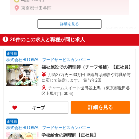
※22:00〜翌5:00：時給1625円
東京都世田谷区
※高校生時給1250円
■【土日祝加給】
詳細を見る
ID：AE0623442333
土日祝は1時間当たり＋50円
20
件のこの求人と職種が同じ求人
■特別手当
掲載期間終了
早朝手当（5:00〜8:00）時給＋150円
正社員
株式会社HITOWA フードサービスカンパニー
福祉施設での調理師（チーフ候補）【正社員】
月給27万円〜30万円 ※給与は経験や前職給与
に応じて決定します。 賞与年2回
チャームスイート世田谷上馬 （東京都世田谷
区上馬4丁目30-6）
詳細を見る
キープ
正社員
株式会社HITOWA フードサービスカンパニー
学校給食の調理師【正社員】