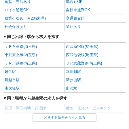
食堂・売店あり
車通勤OK
詳細を見る
キープ
バイク通勤OK
自転車通勤OK
アルバイト
パート
残業少なめ（月20h未満）
交通費支給
SGフィルダー株式会社/W24086-002
社会保険あり
送迎あり
荷物・商品仕分け
同じ沿線・駅から求人を探す
時給1210円 ※22:00〜翌5:00の間は深夜手当込
みで時給1513円になります。
ＪＲ八高線(埼玉県)
西武新宿線(埼玉県)
≪西埼玉事業場≫ 埼玉県狭山市柏原230-7
（佐川急便 西埼玉営業所内）
東武東上線(埼玉県)
西武池袋線(埼玉県)
ＪＲ川越線(埼玉県)
ＪＲ武蔵野線(埼玉県)
詳細を見る
キープ
越生駅
本川越駅
川越市駅
新狭山駅
アルバイト
パート
ケンタッキーフライドチキン ベスタ狭山店
南大塚駅
所沢駅
カウンター・キッチンスタッフ ＜優先募集日
同じ職種から越生駅の求人を探す
時＞土日祝 18:00〜23:00
時給1150円
調理・調理補助・調理師
梱包・仕分け・ピッキング
埼玉県狭山市入間川1165-1 KFC ピザハッ
関連する条件をもっと見る
同じ雇用形態から越生駅の求人を探す
ト ベスタ狭山店
アルバイト
パート