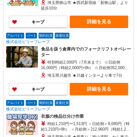
埼玉県狭山市 ★西武新宿線「新狭山駅」より
徒歩10分
詳細を見る
キープ
アルバイト
パート
契約社員
派遣社員
株式会社ビリーフレーブ
食品を扱う倉庫内でのフォークリフトオペレー
ター
特別時給2,000円（7月末まで） ☆日給例
16,000円（時給2,000円×8h） ☆月給例352,000円
（時給2,000円×8h×22日） 時給1,700円〜2,125円
埼玉県川越市 ★川越インターより車で7分
（通常時給） ※経験・能力等による
詳細を見る
キープ
アルバイト
パート
契約社員
派遣社員
株式会社ビリーフレーブ
衣服の検品仕分け作業
時給1,210円〜1,513円 ＜日給例＞9,680円（時
給1,210円×8h） ＜月給例＞212,960円（時給1,210
円×8h×22日） ※経験・能力等による
埼玉県狭山市 ★最寄り「狭山市駅」から車で