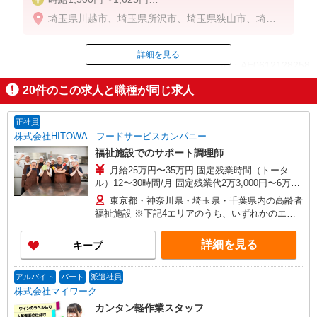
※経験・能力による
埼玉県川越市、埼玉県所沢市、埼玉県狭山市、埼玉
県鶴ケ島市、埼玉県日高市、埼玉県ふじみ野市
詳細を見る
ID：AE0612128258
20
件のこの求人と職種が同じ求人
掲載期間終了
正社員
株式会社HITOWA フードサービスカンパニー
福祉施設でのサポート調理師
月給25万円〜35万円 固定残業時間（トータ
ル）12〜30時間/月 固定残業代2万3,000円〜6万
3,000円 超過分別途支給 ※給与は経験や前職給与
東京都・神奈川県・埼玉県・千葉県内の高齢者
に応じて決定します。 賞与年2回
福祉施設 ※下記4エリアのうち、いずれかのエリ
ア・市を担当していただきます。 担当いただく
範囲は、お住まいやご希望を考慮して決定いたし
詳細を見る
キープ
ますのでご相談ください。 ［1］東京エリア
… 八王子市、立川市、府中市、調布市、狛江市
［2］神奈川エリア …川崎市、横浜市青葉区
アルバイト
パート
派遣社員
［3］千葉エリア … 千葉市緑区、船橋市、市原
株式会社マイワーク
市、木更津市、松戸市、柏市、流山市 ［4］埼玉
カンタン軽作業スタッフ
エリア … さいたま市大宮区、所沢市、入間