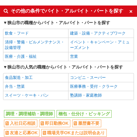
詳細を見る
キープ
契約社員
派遣社員
その他の条件でバイト・アルバイト・パートを探す
アルバイト
パート
同じ特徴から越生駅の求人を探す
SGフィルダー株式会社/W24086-015
狭山市の職種からバイト・アルバイト・パートを探す
入社日応相談
荷物・商品仕分け
即日勤務OK
飲食・フード
建築・設備・アクティブワーク
時給1210円 ※22:00〜翌5:00の間は深夜手当込
履歴書不要
友達と応募OK
清掃・警備・ビルメンテナンス・
みで時給1，513円になります。
イベント・キャンペーン・アミュ
職場見学OKまたは説明会あり
未経験歓迎
設備管理
ーズメント
≪西埼玉事業場≫ 埼玉県狭山市柏原230-7
（佐川急便 西埼玉営業所内）
経験者・有資格者歓迎
大学生歓迎
医療・介護・福祉
営業
新卒・第二新卒歓迎
女性活躍中
狭山市の人気の職種からバイト・アルバイト・パートを探す
詳細を見る
キープ
主婦・主夫歓迎
フリーター歓迎
食品製造・加工
コンビニ・スーパー
学歴不問
ブランクOK
アルバイト
パート
弁当・惣菜
医療事務・受付・クラーク
SGフィルダー株式会社/W24086-017
ミドル（40代～）活躍中
エルダー（50代～）活躍中
スイーツ・ケーキ・パン
塾講師・家庭教師
荷物・商品仕分け
日払い
週払い
時給1210円
給与前払いOK
時間や曜日が選べる・シフト自由
≪西埼玉事業場≫ 埼玉県狭山市柏原230-7
調理・調理補助・調理師
梱包・仕分け・ピッキング
（佐川急便 西埼玉営業所内）
オープニングスタッフ
禁煙・分煙
入社日応相談
即日勤務OK
履歴書不要
食堂・売店あり
車通勤OK
詳細を見る
キープ
友達と応募OK
職場見学OKまたは説明会あり
バイク通勤OK
自転車通勤OK