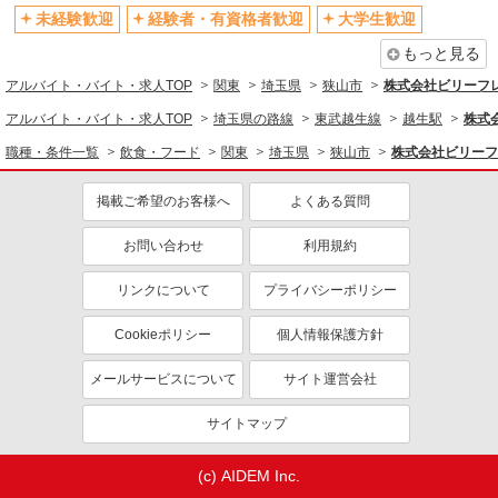
未経験歓迎
経験者・有資格者歓迎
大学生歓迎
残業少なめ（月20h未満）
交通費支給
アルバイト
パート
SGフィルダー株式会社/W24086-012
もっと見る
社会保険あり
送迎あり
荷物・商品仕分け
アルバイト・バイト・求人TOP
関東
埼玉県
狭山市
株式会社ビリーフ
同じ職種から求人を探す
時給1210円 ※22:00〜翌2:00の間は深夜手当込
アルバイト・バイト・求人TOP
埼玉県の路線
東武越生線
越生駅
株式
みで時給1，513円になります。
飲食・フード
≪西埼玉事業場≫ 埼玉県狭山市柏原230-7
職種・条件一覧
飲食・フード
関東
埼玉県
狭山市
株式会社ビリーフ
調理・調理補助・調理師
（佐川急便 西埼玉営業所内）
掲載ご希望のお客様へ
軽作業・製造・物流
よくある質問
詳細を見る
キープ
梱包・仕分け・ピッキング
お問い合わせ
利用規約
アルバイト
パート
同じ特徴から求人を探す
リンクについて
プライバシーポリシー
SGフィルダー株式会社/W24086-001
未経験歓迎
大学生歓迎
荷物・商品仕分け
Cookieポリシー
個人情報保護方針
ミドル（40代～）活躍中
時給1210円 ※22:00〜翌5:00の間は深夜手当込
日払い
みで時給1，513円になります。
オープニングスタッフ
車通勤OK
メールサービスについて
サイト運営会社
≪西埼玉事業場≫ 埼玉県狭山市柏原230-7
交通費支給
社会保険あり
（佐川急便 西埼玉営業所内）
サイトマップ
詳細を見る
キープ
(c) AIDEM Inc.