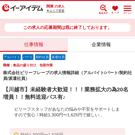
関東
の求人
▼エリア変更
この求人の応募期間は既に終了しております。
仕事情報
企業情報
アルバイト
パート
契約社員
派遣社員
職種：食品の盛り付け、包装作業
株式会社ビリーフレーブの求人情報詳細（アルバイト/パート/契約社
員/派遣社員）
【川越市】未経験者大歓迎！！！業務拡大の為20名
増員！！無料送迎バス有♪
ビリーフスタッフがあなたの悩みや不安をサポートしま
すので安心！時給1,300円〜1,625円で嬉しい...
時給1,300円〜1,625円