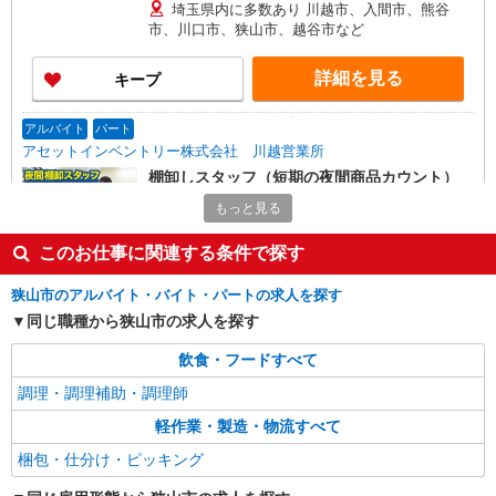
埼玉県内に多数あり 川越市、入間市、熊谷
市、川口市、狭山市、越谷市など
詳細を見る
キープ
アルバイト
パート
アセットインベントリー株式会社 川越営業所
棚卸しスタッフ（短期の夜間商品カウント）
時給1,200円（22時以降は時給1,500円） ※7〜
もっと見る
9月の特別時給です！ ★初めてお仕事始める方に
出勤インセンティブあり！ 初日出勤日と出勤5日
このお仕事に関連する条件で探す
埼玉県川越市、所沢市、狭山市、坂戸市、及び
目に各5,000円支給♪（規定有） ＼日払いOK／ 急
その周辺 ※基本直行直帰 ※日によって店舗は異な
な出費の時も安心♪ 働いた分を給料日前に受け取
ります。 ※場所により社用車送迎あり
狭山市のアルバイト・バイト・パートの求人を探す
れます！
詳細を見る
同じ職種から狭山市の求人を探す
キープ
飲食・フードすべて
アルバイト
パート
調理・調理補助・調理師
SGフィルダー株式会社/W24086-016
荷物・商品仕分け
軽作業・製造・物流すべて
時給1210円
梱包・仕分け・ピッキング
≪西埼玉事業場≫ 埼玉県狭山市柏原230-7
（佐川急便 西埼玉営業所内）