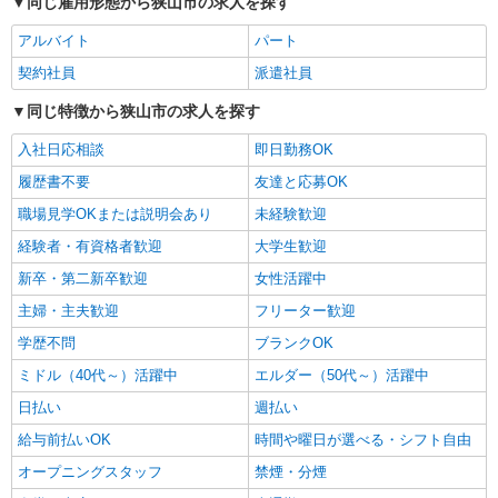
同じ雇用形態から狭山市の求人を探す
アルバイト
パート
詳細を見る
キープ
契約社員
派遣社員
アルバイト
パート
同じ特徴から狭山市の求人を探す
SGフィルダー株式会社/W24086-008
荷物・商品仕分け
入社日応相談
即日勤務OK
時給1210円
履歴書不要
友達と応募OK
≪西埼玉事業場≫ 埼玉県狭山市柏原230-7
職場見学OKまたは説明会あり
未経験歓迎
（佐川急便 西埼玉営業所内）
経験者・有資格者歓迎
大学生歓迎
詳細を見る
キープ
新卒・第二新卒歓迎
女性活躍中
主婦・主夫歓迎
フリーター歓迎
アルバイト
パート
学歴不問
ブランクOK
SGフィルダー株式会社/W24086-014
荷物・商品仕分け
ミドル（40代～）活躍中
エルダー（50代～）活躍中
時給1210円 ※22:00〜翌5:00の間は深夜手当込
日払い
週払い
みで時給1，513円になります。
給与前払いOK
時間や曜日が選べる・シフト自由
≪西埼玉事業場≫ 埼玉県狭山市柏原230-7
（佐川急便 西埼玉営業所内）
オープニングスタッフ
禁煙・分煙