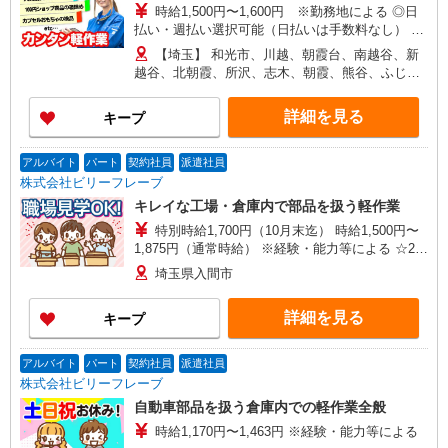
時給1,500円〜1,600円 ※勤務地による ◎日
市、狭山市、和光市、朝霞市
払い・週払い選択可能（日払いは手数料なし） ◎
残業手当、リーダー手当、深夜手当あり！
【埼玉】 和光市、川越、朝霞台、南越谷、新
越谷、北朝霞、所沢、志木、朝霞、熊谷、ふじみ
野、 上福岡、せんげん台、越谷レイクタウン、新
所沢、越谷、獨協大学前、本川越、他 他にも一都
詳細を見る
キープ
三県各地にあり。ご希望をお聞かせください。 ☆
送迎バス有／バイク・自転車通勤OKなどの勤務地
もアリ
アルバイト
パート
契約社員
派遣社員
株式会社ビリーフレーブ
キレイな工場・倉庫内で部品を扱う軽作業
特別時給1,700円（10月末迄） 時給1,500円〜
1,875円（通常時給） ※経験・能力等による ☆25
万円以上稼げます！ 例）特別時給1,700円
埼玉県入間市
×7.75H×22日＝289,850円
詳細を見る
キープ
アルバイト
パート
契約社員
派遣社員
株式会社ビリーフレーブ
自動車部品を扱う倉庫内での軽作業全般
時給1,170円〜1,463円 ※経験・能力等による