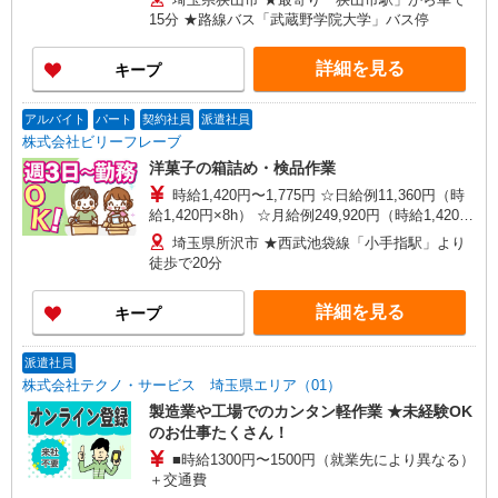
15分 ★路線バス「武蔵野学院大学」バス停
詳細を見る
キープ
アルバイト
パート
契約社員
派遣社員
株式会社ビリーフレーブ
洋菓子の箱詰め・検品作業
時給1,420円〜1,775円 ☆日給例11,360円（時
給1,420円×8h） ☆月給例249,920円（時給1,420円
×8h×22日） ※経験・能力等による
埼玉県所沢市 ★西武池袋線「小手指駅」より
徒歩で20分
詳細を見る
キープ
派遣社員
株式会社テクノ・サービス 埼玉県エリア（01）
製造業や工場でのカンタン軽作業 ★未経験OK
のお仕事たくさん！
■時給1300円〜1500円（就業先により異なる）
＋交通費