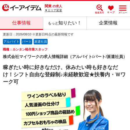
関東
の求人
▼エリア変更
仕事情報
知りたい！
企業情報
もっと
更新日：2026/08/10 ※更新日時点の最新情報です
アルバイト
パート
派遣社員
職種：カンタン軽作業スタッフ
株式会社マイワークの求人情報詳細（アルバイト/パート/派遣社員）
稼ぎたい時に好きなだけ、休みたい時も好きなだ
け！シフト自由な登録制♪未経験歓迎★扶養内・Ｗワ
ーク可