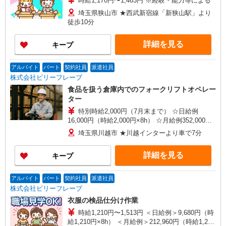
時給1,170円〜1,463円 ※経験・能力等による
埼玉県狭山市 ★西武新宿線「新狭山駅」より
徒歩10分
詳細を見る
キープ
アルバイト
パート
契約社員
派遣社員
株式会社ビリーフレーブ
食品を扱う倉庫内でのフォークリフトオペレー
ター
特別時給2,000円（7月末まで） ☆日給例
16,000円（時給2,000円×8h） ☆月給例352,000円
（時給2,000円×8h×22日） 時給1,700円〜2,125円
埼玉県川越市 ★川越インターより車で7分
（通常時給） ※経験・能力等による
詳細を見る
キープ
アルバイト
パート
契約社員
派遣社員
株式会社ビリーフレーブ
衣服の検品仕分け作業
時給1,210円〜1,513円 ＜日給例＞9,680円（時
給1,210円×8h） ＜月給例＞212,960円（時給1,210