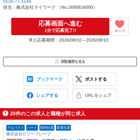
0120-77-1144
・所沢営業所（埼玉県所沢市北秋津720-7 カデール細渕ビル302）
担当：株式会社マイワーク （No.2690816000）
・越谷営業所（埼玉県越谷市南越谷1-16-8）
・大宮営業所（埼玉県さいたま市大宮区桜木町2-8-3）
【東京都】
応募画面へ進む
・池袋営業所（東京都豊島区南池袋2-27-16）
1分で応募完了!!
キープ
求人応募期間：2026/08/10～2026/08/10
閲覧履歴を見る
ブックマーク
ポストする
シェアする
URLをシェア
20
件のこの求人と職種が同じ求人
アルバイト
パート
契約社員
派遣社員
株式会社ビリーフレーブ