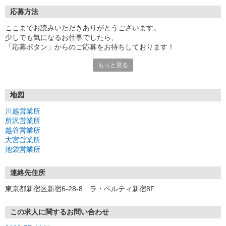
応募方法
ここまでお読みいただきありがとうございます。
少しでも気になるお仕事でしたら、
「応募ボタン」からのご応募をお待ちしております！
もっと見る
★来社不要！自宅で完了！！
WEB登録
http://myw.bz/0Jle
地図
★営業所に来社して登録
川越営業所
営業所、日時を予約して履歴書不要の説明会に参加
所沢営業所
http://myw.bz/Xg4j
越谷営業所
大宮営業所
※「営業所に来社して登録」のみお電話からでも予約できます！
池袋営業所
0120-77-1144 【受付10:00〜19:00】
ご不明点があれば、上記フリーダイヤルまでお気軽にご連絡くださ
連絡先住所
い☆
東京都新宿区新宿6-28-8 ラ・ベルティ新宿8F
▼採用説明会は、各営業所で実施中！
【埼玉県】
この求人に関するお問い合わせ
・川越営業所（埼玉県川越市脇田本町11-1）