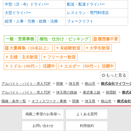
短期（3ヶ月以内）
週1日勤務OK
中型（2t・4t）ドライバー
配送・配達ドライバー
週2～3日勤務OK
短時間勤務（1日4h以内）OK
大型ドライバー
レストラン・専門料理店
時間や曜日が選べる・シフト自由
フルタイム歓迎
経理・人事・労務・総務・法務
フォークリフト
早朝
朝
昼
夕方
一般・営業事務
梱包・仕分け・ピッキング
履歴書不要
夜
深夜
大量募集（10名以上）
未経験歓迎
大学生歓迎
車通勤OK
バイク通勤OK
主婦・主夫歓迎
フリーター歓迎
自転車通勤OK
扶養内勤務OK
ミドル（40代～）活躍中
エルダー（50代～）活躍中
副業・WワークOK
登録制
もっと見る
交通費支給
アルバイト・バイト・求人TOP
関東
埼玉県
狭山市
株式会社マイワー
同じ職種から求人を探す
アルバイト・バイト・求人TOP
埼玉県の路線
東武東上線
朝霞駅
株式
オフィスワーク・事務
職種・条件一覧
オフィスワーク・事務
関東
埼玉県
狭山市
株式会社
一般・営業事務
掲載ご希望のお客様へ
よくある質問
軽作業・製造・物流
梱包・仕分け・ピッキング
お問い合わせ
利用規約