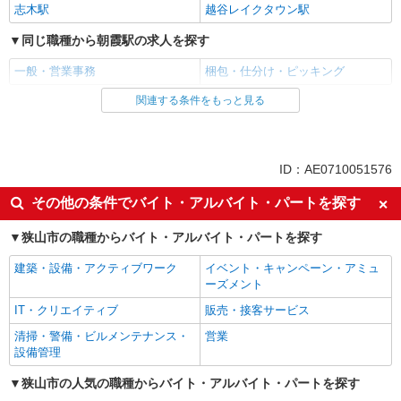
志木駅
越谷レイクタウン駅
同じ職種から朝霞駅の求人を探す
一般・営業事務
梱包・仕分け・ピッキング
関連する条件をもっと見る
同じ雇用形態から朝霞駅の求人を探す
アルバイト
パート
派遣社員
ID：AE0710051576
同じ特徴から朝霞駅の求人を探す
その他の条件でバイト・アルバイト・パートを探す
履歴書不要
大量募集（10名以上）
狭山市の職種からバイト・アルバイト・パートを探す
未経験歓迎
大学生歓迎
建築・設備・アクティブワーク
イベント・キャンペーン・アミュ
主婦・主夫歓迎
フリーター歓迎
ーズメント
ミドル（40代～）活躍中
エルダー（50代～）活躍中
IT・クリエイティブ
販売・接客サービス
シニア（60代～）活躍中
日払い
清掃・警備・ビルメンテナンス・
営業
週払い
単発（1日のみ）
設備管理
短期（1週間以内）
短期（1ヶ月以内）
狭山市の人気の職種からバイト・アルバイト・パートを探す