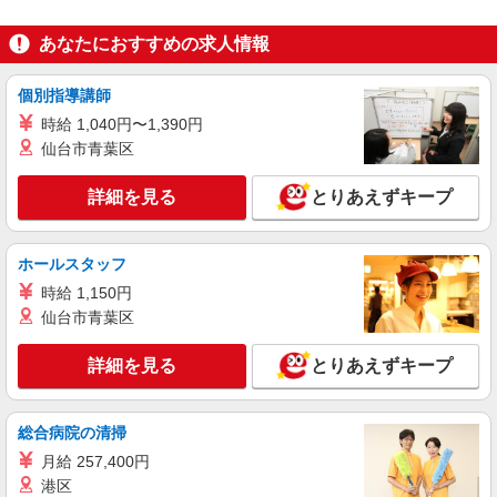
埼玉県 狭山市
あなたにおすすめの求人情報
詳細を見る
キープ
個別指導講師
派遣社員
時給 1,040円〜1,390円
ランスタッド株式会社 所沢支店（所沢事業所）/FTRZ115238
仙台市青葉区
仕分け・ピッキング・梱包
時給1330円 月収例：256700円＝1330円×8時間
詳細を見る
とりあえずキープ
×21日勤務＋残業20時間の場合、交通費別途支給
※交通費実費支給／当社規定あり。
埼玉県狭山市上赤坂 入曽駅から車13分
ホールスタッフ
詳細を見る
キープ
時給 1,150円
仙台市青葉区
派遣社員
ランスタッド株式会社 所沢支店（所沢事業所）/FTRZ115145
詳細を見る
とりあえずキープ
仕分け・ピッキング・梱包
時給1500円 お仕事の内容・職種・勤務地によ
総合病院の清掃
り異なります ※交通費実費支給／当社規定あり。
月給 257,400円
埼玉県狭山市 お仕事内容により異なります
港区