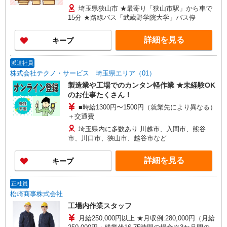
円×8h×22日） ※経験・能力等による
埼玉県狭山市 ★最寄り「狭山市駅」から車で
15分 ★路線バス「武蔵野学院大学」バス停
詳細を見る
キープ
派遣社員
株式会社テクノ・サービス 埼玉県エリア（01）
製造業や工場でのカンタン軽作業 ★未経験OK
のお仕事たくさん！
■時給1300円〜1500円（就業先により異なる）
＋交通費
埼玉県内に多数あり 川越市、入間市、熊谷
市、川口市、狭山市、越谷市など
詳細を見る
キープ
正社員
松崎商事株式会社
工場内作業スタッフ
月給250,000円以上 ★月収例:280,000円（月給