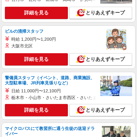
派遣社員
詳細を見る
とりあえずキープ
ランスタッド株式会社 所沢支店（所沢事業所）/FTRZ115204
仕分け・ピッキング・梱包
時給1330円 月収例：223440円＝1330円×8時間
ビルの清掃スタッフ
×21日勤務の場合＋残業代、交通費別途支給 ※交
時給 1,200円〜1,200円
通費実費支給／当社規定あり。
埼玉県狭山市上赤坂 新所沢駅から車16分
大阪市北区
詳細を見る
キープ
詳細を見る
とりあえずキープ
派遣社員
警備員スタッフ（イベント、道路、商業施設、
ランスタッド株式会社 所沢支店（所沢事業所）/FTRZ115270
大型駐車場、JR列車見張りなど）
仕分け・ピッキング・梱包
日給 11,000円〜12,100円
時給1400円 月収例:235200円＝1400円×8時間
栃木市・小山市・さいたま市西区・さいたま市岩槻区・久喜市・
×21日勤務の場合＋残業代、交通費別途支給 ※交
通費実費支給／当社規定あり。
埼玉県狭山市柏原 狭山市駅から車10分
詳細を見る
とりあえずキープ
詳細を見る
キープ
マイクロバスにて教習所に通う生徒の送迎ドラ
アルバイト
パート
イバー