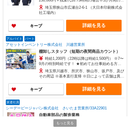
250,000円＋残業代16.75時間の場合※3か月間の実
績から算出）
埼玉県狭山市広瀬台2-6-1 （大日本印刷株式会
社工場内）
詳細を見る
キープ
アルバイト
パート
アセットインベントリー株式会社 川越営業所
棚卸しスタッフ（短期の夜間商品カウント）
時給1,200円（22時以降は時給1,500円） ※7〜
9月の特別時給です！ ★初めてお仕事始める方に
出勤インセンティブあり！ 初日出勤日と出勤5日
埼玉県川越市、所沢市、狭山市、坂戸市、及び
目に各5,000円支給♪（規定有） ＼日払いOK／ 急
その周辺 ※基本直行直帰 ※日によって店舗は異な
な出費の時も安心♪ 働いた分を給料日前に受け取
ります。 ※場所により社用車送迎あり
れます！
詳細を見る
キープ
派遣社員
シーデーピージャパン株式会社 さいたま営業所/33A22901
自動車部品の製造業務
時給1420円 ※時間外時給：1775円 ※休出時
もっと見る
給：1775円 ※深夜割増：355円