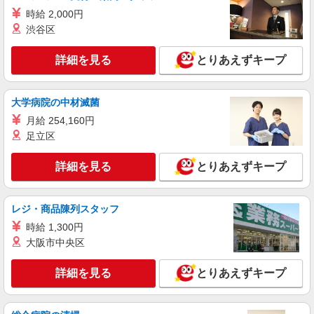
時給 2,000円
荷物・商品仕分け
渋谷区
時給1210円
≪西埼玉事業場≫ 埼玉県狭山市柏原230-7
詳細を見る
とりあえずキープ
（佐川急便 西埼玉営業所内）
詳細を見る
キープ
大学病院の中材滅菌
月給 254,160円
アルバイト
パート
足立区
SGフィルダー株式会社/W24086-008
荷物・商品仕分け
詳細を見る
とりあえずキープ
時給1210円
≪西埼玉事業場≫ 埼玉県狭山市柏原230-7
（佐川急便 西埼玉営業所内）
レジ・商品陳列スタッフ
時給 1,300円
詳細を見る
キープ
大阪市中央区
アルバイト
パート
詳細を見る
とりあえずキープ
SGフィルダー株式会社/W24086-014
荷物・商品仕分け
時給1210円 ※22:00〜翌5:00の間は深夜手当込