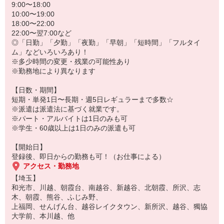
▼
9:00〜18:00
作業の手ほどきをします。
10:00〜19:00
未経験でもスグできる作業ばかりなのでご心配なく♪
18:00〜22:00
▼
22:00〜翌7:00など
お仕事スタート
◎「日勤」「夕勤」「夜勤」「早朝」「短時間」「フルタイ
▼
ム」などいろいろあり！
お昼休憩
※多少時間の変更・残業の可能性あり
▼
※勤務地により異なります
午後も引き続き作業
▼
【日数・期間】
お仕事終了！
短期・単発1日〜長期・週5日レギュラーまで多数☆
勤務地によっては営業所に寄ってお給料を受け取ることも可。
※派遣は派遣法に基づく就業です。
※パート・アルバイトは1日のみも可
※学生・60歳以上は1日のみの派遣も可
【開始日】
登録後、即日からの勤務も可！（お仕事による）
アクセス・勤務地
【埼玉】
和光市、川越、朝霞台、南越谷、新越谷、北朝霞、所沢、志
木、朝霞、熊谷、ふじみ野、
上福岡、せんげん台、越谷レイクタウン、新所沢、越谷、獨協
大学前、本川越、他