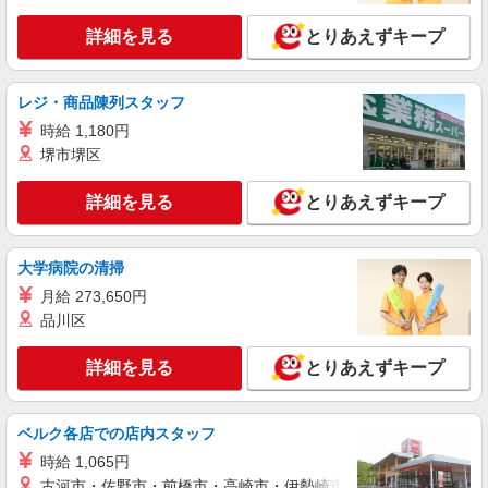
詳細を見る
キープ
詳細を見る
とりあえずキープ
派遣社員
ランスタッド株式会社 所沢支店（所沢事業所）/FTRZ115288
レジ・商品陳列スタッフ
仕分け・ピッキング・梱包
時給 1,180円
時給1350円 月収例:198450円＝1350円×7時間
堺市堺区
×21日勤務の場合＋残業代、交通費別途支給 ※交
通費実費支給／当社規定あり。
埼玉県狭山市上広瀬 入間市駅から車10分
詳細を見る
とりあえずキープ
詳細を見る
キープ
大学病院の清掃
アルバイト
パート
月給 273,650円
株式会社バイトレ（ADM819401GT16）
品川区
【迷ったらコレ】箱に入れるだけ♪モクモク軽
作業スタッフ
詳細を見る
とりあえずキープ
時給1364円〜時給1600円（就業先により異な
る）
埼玉県狭山市
ベルク各店での店内スタッフ
時給 1,065円
詳細を見る
キープ
古河市・佐野市・前橋市・高崎市・伊勢崎市・太田市・館林市・