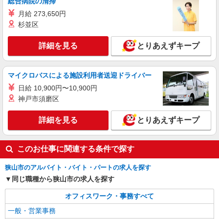
総合病院の清掃
みで時給1，513円になります。
月給 273,650円
≪西埼玉事業場≫ 埼玉県狭山市柏原230-7
杉並区
（佐川急便 西埼玉営業所内）
詳細を見る
とりあえずキープ
詳細を見る
キープ
マイクロバスによる施設利用者送迎ドライバー
日給 10,900円〜10,900円
神戸市須磨区
詳細を見る
とりあえずキープ
このお仕事に関連する条件で探す
狭山市のアルバイト・バイト・パートの求人を探す
同じ職種から狭山市の求人を探す
オフィスワーク・事務すべて
一般・営業事務