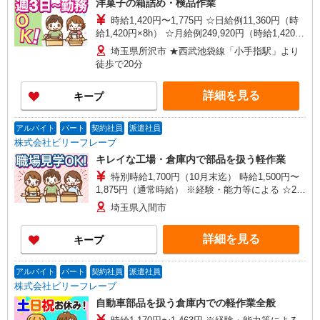
洋菓子の箱詰め・検品作業
時給1,420円〜1,775円 ☆日給例11,360円（時
給1,420円×8h） ☆月給例249,920円（時給1,420円
×8h×22日） ※経験・能力等による
埼玉県所沢市 ★西武池袋線「小手指駅」より
徒歩で20分
詳細を見る
キープ
アルバイト
パート
契約社員
派遣社員
株式会社ビリーフレーブ
キレイな工場・倉庫内で部品を扱う軽作業
特別時給1,700円（10月末迄） 時給1,500円〜
1,875円（通常時給） ※経験・能力等による ☆25
万円以上稼げます！ 例）特別時給1,700円
埼玉県入間市
×7.75H×22日＝289,850円
詳細を見る
キープ
アルバイト
パート
契約社員
派遣社員
株式会社ビリーフレーブ
自動車部品を扱う倉庫内での軽作業全般