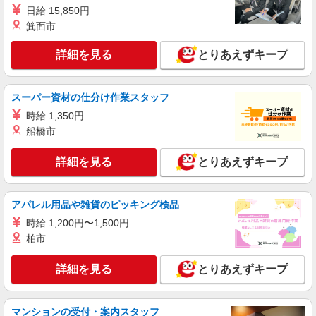
SGフィルダー株式会社/W24086-001
日給 15,850円
荷物・商品仕分け
箕面市
時給1210円 ※22:00〜翌5:00の間は深夜手当込
みで時給1，513円になります。
詳細を見る
とりあえずキープ
≪西埼玉事業場≫ 埼玉県狭山市柏原230-7
（佐川急便 西埼玉営業所内）
スーパー資材の仕分け作業スタッフ
詳細を見る
キープ
時給 1,350円
船橋市
アルバイト
パート
SGフィルダー株式会社/W24086-012
詳細を見る
とりあえずキープ
荷物・商品仕分け
時給1210円 ※22:00〜翌2:00の間は深夜手当込
アパレル用品や雑貨のピッキング検品
みで時給1，513円になります。
時給 1,200円〜1,500円
≪西埼玉事業場≫ 埼玉県狭山市柏原230-7
（佐川急便 西埼玉営業所内）
柏市
詳細を見る
キープ
詳細を見る
とりあえずキープ
アルバイト
パート
マンションの受付・案内スタッフ
SGフィルダー株式会社/W24086-017