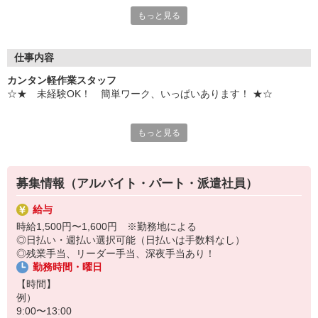
もっと見る
☆働きやすいポイント☆
・シフトは希望制！働きたい日だけでOK
・接客がないので、一人でモクモクと作業できます
仕事内容
私たちのコーディネーターが、あなたに最適な職場を親身になっ
カンタン軽作業スタッフ
てお手伝いします。
☆★ 未経験OK！ 簡単ワーク、いっぱいあります！ ★☆
求人情報だけでは分からない職場の雰囲気についてもお伝えしま
す。
例）
もっと見る
◎シール貼り
10月中旬より、オンライン登録スタートしました！
◎人気アパレル商品へのタグ付け
来社不要！自宅からお気軽に登録できます♪
◎冊子の封入
◎宅配便・お菓子などの仕分け
のびのび働ける職場を、一緒に見つけましょう！
募集情報（アルバイト・パート・派遣社員）
◎カプセルおもちゃ・アニメグッズのピッキング など
給与
他にもいろいろ！
時給1,500円〜1,600円 ※勤務地による
詳しくはお問い合わせください！
◎日払い・週払い選択可能（日払いは手数料なし）
◎残業手当、リーダー手当、深夜手当あり！
※こちらのページは特定の案件を指すものではございません。
勤務時間・曜日
※ご応募の時期によって、ご紹介できる案件が異なります。
【時間】
【1日の流れ（例）】
例）
現場の最寄り駅に集合。
9:00〜13:00