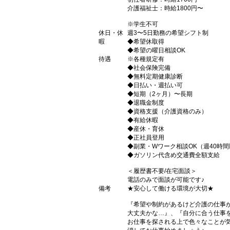
介護福祉士：時給1800円〜
※学生不可
休日・休
週3〜5日勤務の希望シフト制
暇
◆希望休取得
◆希望の曜日相談OK
待遇
※各種規定有
◆社会保険完備
◆無料定期健康診断
◆日払い・週払い可
◆短期（2ヶ月）〜長期
◆退職金制度
◆資格支援（介護資格のみ）
◆有給休暇
◆産休・育休
◆正社員登用
◆副業・Wワーク相談OK（週40時
◆ガソリン代含め交通費全額支給
＜履歴書不要/在宅面談＞
電話のみで面談が可能です♪
備考
★安心して働ける環境が大切★
『希望や制約があるけど介護の仕事
大丈夫かな…』、『自分に合う仕事
お仕事を探される上で色々なことが気