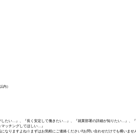
間以内）
がしたい…』、『長く安定して働きたい…』、『就業部署の詳細が知りたい…』、『
をマッチングしてほしい…』
になりますよね☆まずはお気軽にご連絡ください!!お問い合わせだけでも構いません