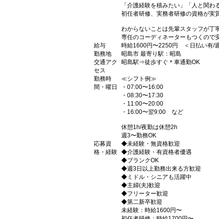
「介護経験を積みたい」「人と関わ
初任者研修、実務者研修の資格が実
わからないことは先輩スタッフが丁
専任のコーディネーターもつくので安
給与
時給1600円〜2250円 ＜日払い有
勤務地
昭島市 最寄り駅：昭島
交通アク
昭島駅⇒徒歩すぐ＊車通勤OK
セス
勤務時
≪シフト例≫
間・曜日
・07:00〜16:00
・08:30〜17:30
・11:00〜20:00
・16:00〜翌9:00 など
休憩1h/夜勤は休憩2h
週3〜勤務OK
応募資
◆未経験・無資格歓迎
格・経験
◆介護経験・有資格者優遇
◆ブランクOK
◆週3日以上勤務出来る方歓迎
◆ミドル・シニアも活躍中
◆主婦(夫)歓迎
◆フリーター歓迎
◆第二新卒歓迎
未経験：時給1600円〜
初任者研修：時給1700円〜