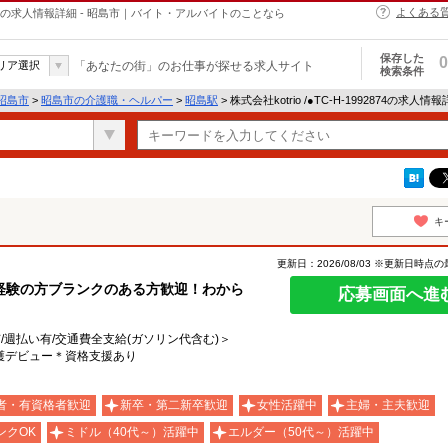
よくある
・ヘルパーの求人情報詳細 - 昭島市｜バイト・アルバイトのことなら
保存した
0
リア選択
「あなたの街」のお仕事が探せる求人サイト
検索条件
昭島市
>
昭島市の介護職・ヘルパー
>
昭島駅
> 株式会社kotrio /●TC-H-1992874の求人情
キ
更新日：2026/08/03 ※更新日時点
経験の方ブランクのある方歓迎！わから
応募画面へ進
有/週払い有/交通費全支給(ガソリン代含む)＞
護デビュー＊資格支援あり
者・有資格者歓迎
新卒・第二新卒歓迎
女性活躍中
主婦・主夫歓迎
ンクOK
ミドル（40代～）活躍中
エルダー（50代～）活躍中