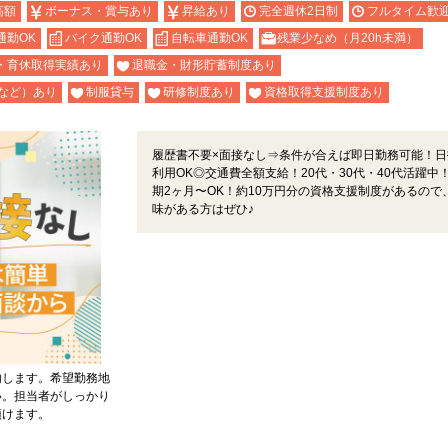
高額
ボーナス・賞与あり
昇給あり
完全週休2日制
フルタイム歓
通勤OK
バイク通勤OK
自転車通勤OK
残業少なめ（月20h未満）
・育休取得実績あり
退職金・財形貯蓄制度あり
など）あり
制服貸与
研修制度あり
資格取得支援制度あり
履歴書不要×面接なし⇒条件が合えば即日勤務可能！日
利用OK◎交通費全額支給！20代・30代・40代活躍中
期2ヶ月〜OK！約10万円分の資格支援制度があるので
味がある方はぜひ♪
内します。希望勤務地
い。担当者がしっかり
頂けます。