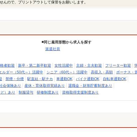
せんので、プリントアウトして保管をお願いします。
同じ雇用形態から求人を探す
派遣社員
格者歓迎
新卒・第二新卒歓迎
女性活躍中
主婦・主夫歓迎
フリーター歓迎
エルダー（50代～）活躍中
シニア（60代～）活躍中
高収入・高額
ボーナス・
迎
禁煙・分煙
駅直結・駅チカ
車通勤OK
バイク通勤OK
自転車通勤OK
社会保険あり
産休・育休取得実績あり
退職金・財形貯蓄制度あり
など）あり
制服貸与
研修制度あり
資格取得支援制度あり