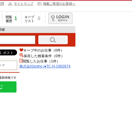
質問
サイトマップ
掲載ご希望のお客様へ
閲覧
キープ
1
0
履歴
リスト
ログイン
報詳細
キープ中のお仕事（0件）
保存した検索条件（
0
件）
閲覧したお仕事（1件）
ープ
株式会社kotrio /●TC-H-1992874
の最新情報です
む