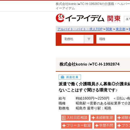
株式会社kotrio /●TC-H-1992874の介護職
イーアイデム
エ
関東
アルバイト・バイト・求人TOP
>
関東
>
東京都
>
勤務地
職種
株式会社kotrio /●TC-H-1992874
派遣社員
派遣で働く介護職員さん募集◎介護未
ないことはすぐ聞ける環境です♪
給与
時給1600円〜2250円 ＜日払い
職種
昭島駅⇒需要のある福祉業界で介
勤務地
昭島市 最寄り駅：昭島
入社日応相談
未経験歓迎
経験
フリーター歓迎
学歴不問
ブラ