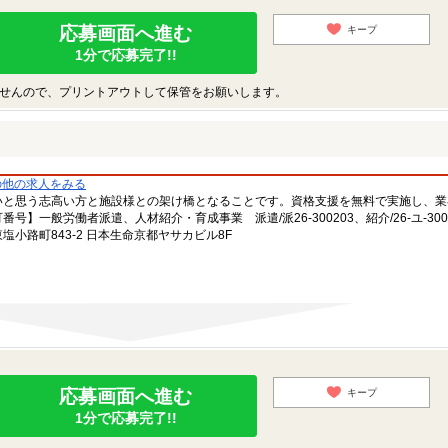
応募画面へ進む
キープ
1分で応募完了!!
せんので、プリントアウトして保管をお願いします。
の他の求人をみる
いと思う志高い方と施設様との架け橋となることです。資格支援を無料で実施し、業
一般労働者派遣、人材紹介・育成事業 派遣/派26-300203、紹介/26-ユ-300
小路町843-2 日本生命京都ヤサカビル8F
応募画面へ進む
キープ
1分で応募完了!!