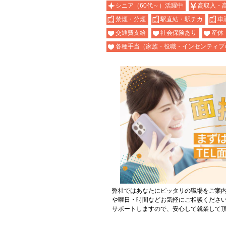
シニア（60代～）活躍中
高収入・
禁煙・分煙
駅直結・駅チカ
車
交通費支給
社会保険あり
産休
各種手当（家族・役職・インセンティブ
弊社ではあなたにピッタリの職場をご案
や曜日・時間などお気軽にご相談くださ
サポートしますので、安心して就業して