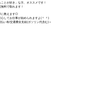
ることが好き」な方、オススメです！
質無料で取れます！
寧に教えます◎
心してお仕事が始められますよ(＾ ＾)
/週払い有/交通費全支給(ガソリン代含む)＞