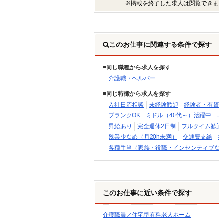
※掲載を終了した求人は閲覧できま
このお仕事に関連する条件で探す
同じ職種から求人を探す
介護職・ヘルパー
同じ特徴から求人を探す
入社日応相談
未経験歓迎
経験者・有資
ブランクOK
ミドル（40代～）活躍中
昇給あり
完全週休2日制
フルタイム歓
残業少なめ（月20h未満）
交通費支給
各種手当（家族・役職・インセンティブ
このお仕事に近い条件で探す
介護職員／住宅型有料老人ホーム