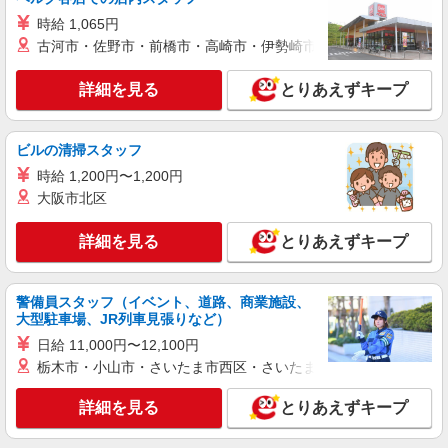
時給 1,065円
詳細を見る
キープ
古河市・佐野市・前橋市・高崎市・伊勢崎市・太田市・館林市・
アルバイト
パート
詳細を見る
とりあえずキープ
コンパスグループ・ジャパン株式会社 21237_p
調理補助【アルバイト・パート】
ビルの清掃スタッフ
時給1,250円以上 試用期間中 時給1,250円以上
(試用期間2ヶ月) 17:00〜21:00 時給1,500円以上 残
時給 1,200円〜1,200円
業が発生した場合、残業代を1分単位で別途支給し
楽天クリムゾンハウス （東京都世田谷区玉川
大阪市北区
ます。
一丁目14番1号 タワーオフィス9F）
詳細を見る
とりあえずキープ
詳細を見る
キープ
警備員スタッフ（イベント、道路、商業施設、
アルバイト
パート
大型駐車場、JR列車見張りなど）
コンパスグループ・ジャパン株式会社 39655_p
日給 11,000円〜12,100円
調理師【アルバイト・パート】
栃木市・小山市・さいたま市西区・さいたま市岩槻区・久喜市・
時給1,700円以上 試用期間中 時給1,700円以上
(試用期間2ヶ月) 残業が発生した場合、残業代を1
分単位で別途支給します。
詳細を見る
とりあえずキープ
三軒茶屋第一病院 （東京都世田谷区三軒茶屋
１丁目２２－８）