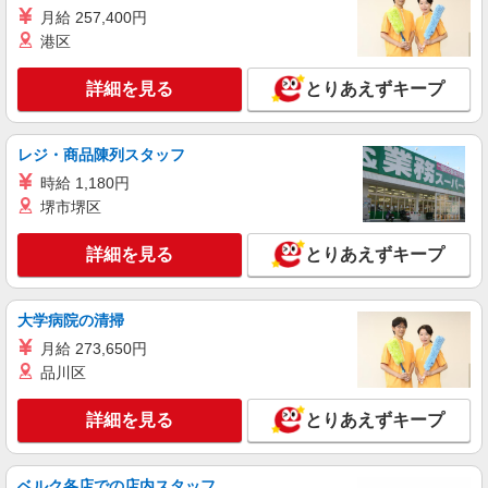
田谷区１丁目２４－３）
月給 257,400円
港区
詳細を見る
キープ
詳細を見る
とりあえずキープ
アルバイト
パート
コンパスグループ・ジャパン株式会社 39521_p
調理補助【アルバイト・パート】
レジ・商品陳列スタッフ
時給1,300円以上 試用期間中 時給1,300円以上
時給 1,180円
(試用期間2ヶ月) 残業が発生した場合、残業代を1
堺市堺区
分単位で別途支給します。
フェリオ成城 （東京都世田谷区祖師谷4-32-
7）
詳細を見る
とりあえずキープ
詳細を見る
キープ
大学病院の清掃
アルバイト
パート
月給 273,650円
コンパスグループ・ジャパン株式会社 21332_p
品川区
調理員【アルバイト・パート】
時給1,250円〜1,500円 試用期間中 時給1,250
詳細を見る
とりあえずキープ
円〜1,500円(試用期間2ヶ月) 残業が発生した場
合、残業代を1分単位で別途支給します。
ＮＨＫ放送技術研究所 （東京都世田谷区砧1-
10-11）
ベルク各店での店内スタッフ