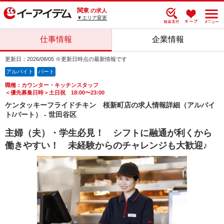
関東
の求人
▼エリア変更
仕事情報
企業情報
更新日：2026/08/05 ※更新日時点の最新情報です
アルバイト
パート
職種：カウンター・キッチンスタッフ
＜優先募集日時＞土日祝 18:00〜23:00
ケンタッキーフライドチキン 桜新町店の求人情報詳細（アルバイ
ト/パート） - 世田谷区
主婦（夫）・学生必見！ シフトに融通が利くから
働きやすい！ 未経験からのチャレンジも大歓迎♪