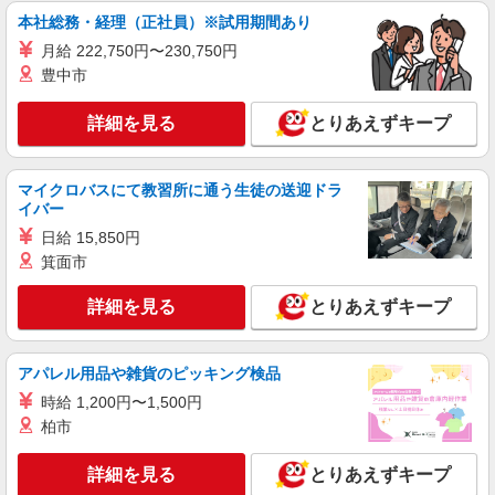
本社総務・経理（正社員）※試用期間あり
詳細を見る
キープ
月給 222,750円〜230,750円
豊中市
アルバイト
パート
コンパスグループ・ジャパン株式会社 21657_p
詳細を見る
とりあえずキープ
調理補助【アルバイト・パート】
時給1,300円以上 試用期間中 時給1,300円以上
(試用期間2ヶ月) 残業が発生した場合、残業代を1
マイクロバスにて教習所に通う生徒の送迎ドラ
分単位で別途支給します。
キャンパスヴィレッジ千歳烏山 （東京都世田
イバー
谷区南烏山4-4-9）
日給 15,850円
箕面市
詳細を見る
キープ
詳細を見る
とりあえずキープ
アルバイト
パート
ＳＯＭＰＯケア ラヴィーレ 成城南
調理・食器洗浄・発注
アパレル用品や雑貨のピッキング検品
時給1360円〜1510円 ※経験等による ★早朝時
時給 1,200円〜1,500円
給（5:00〜8:00）時給＋100円 ★希望収入があり
柏市
ましたら、ご相談いただければ希望条件に合うか
東京都世田谷区喜多見3丁目5-5
の確認もいたします。 ★時間外手当別途支給 ★上
詳細を見る
とりあえずキープ
記金額は働きがい向上手当を含みます。 ★働きが
詳細を見る