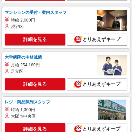
キープ
い向上手当※26年6月改定（地域により異なる）
社会保険加入者は更に＋50円
マンションの受付・案内スタッフ
アルバイト
パート
コンパスグループ・ジャパン株式会社 39417_p
時給 2,000円
調理師【アルバイト・パート】
渋谷区
時給1,600円以上 試用期間中 時給1,600円以上
(試用期間2ヶ月) 残業が発生した場合、残業代を1
詳細を見る
とりあえずキープ
分単位で別途支給します。
グランダ桜新町 （東京都世田谷区桜新町2-
12-4）
大学病院の中材滅菌
詳細を見る
キープ
月給 254,160円
足立区
アルバイト
パート
ＳＯＭＰＯケア ラヴィーレ 二子玉川
詳細を見る
とりあえずキープ
調理・食器洗浄・発注
時給1360円〜1510円 ※経験等による ★早朝時
レジ・商品陳列スタッフ
給（5:00〜8:00）時給＋100円 ★希望収入があり
ましたら、ご相談いただければ希望条件に合うか
時給 1,300円
東京都世田谷区鎌田3丁目27-3
の確認もいたします。 ★時間外手当別途支給 ★上
大阪市中央区
記金額は働きがい向上手当を含みます。 ★働きが
詳細を見る
キープ
い向上手当※26年6月改定（地域により異なる）
詳細を見る
とりあえずキープ
社会保険加入者は更に＋50円