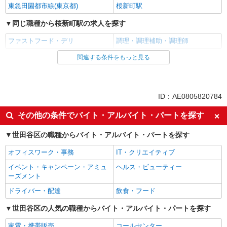
東急田園都市線(東京都)
桜新町駅
同じ職種から桜新町駅の求人を探す
ファストフード・デリ
調理・調理補助・調理師
関連する条件をもっと見る
同じ雇用形態から桜新町駅の求人を探す
アルバイト
パート
同じ特徴から桜新町駅の求人を探す
ID：AE0805820784
未経験歓迎
高校生OK
その他の条件でバイト・アルバイト・パートを探す
フリーター歓迎
ミドル（40代～）活躍中
世田谷区の職種からバイト・アルバイト・パートを探す
エルダー（50代～）活躍中
シニア（60代～）活躍中
オフィスワーク・事務
IT・クリエイティブ
ボーナス・賞与あり
昇給あり
イベント・キャンペーン・アミュ
ヘルス・ビューティー
週2～3日勤務OK
短時間勤務（1日4h以内）OK
ーズメント
上場企業・上場企業のグループ会
扶養内勤務OK
ドライバー・配達
飲食・フード
社
交通費支給
世田谷区の人気の職種からバイト・アルバイト・パートを探す
社会保険あり
まかない・食事補助
社員登用あり
家電・携帯販売
コールセンター