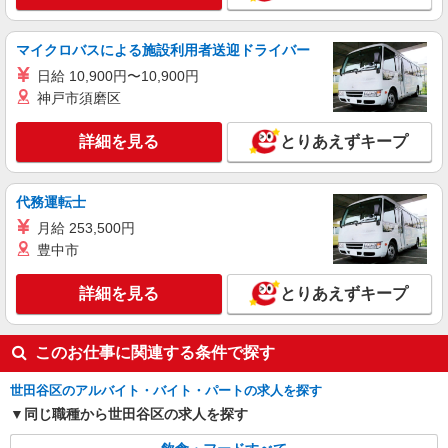
アルバイト
パート
そんぽの家Ｓ 成城西
マイクロバスによる施設利用者送迎ドライバー
調理補助スタッフ
日給 10,900円〜10,900円
時給1340円〜1410円 ※経験等による ★早朝時
神戸市須磨区
給設定あり ★希望収入がありましたら、ご相談い
ただければ希望条件に合うかの確認もいたしま
東京都世田谷区喜多見9丁目22-7
す。 ★時間外手当別途支給 ★上記金額は働きがい
詳細を見る
とりあえずキープ
向上手当を含みます。 ★働きがい向上手当※26年
詳細を見る
キープ
6月改定（地域により異なる） 社会保険加入者
は更に＋50円
代務運転士
アルバイト
パート
月給 253,500円
コンパスグループ・ジャパン株式会社 39277_p
豊中市
調理師【アルバイト・パート】
時給1,700円以上 試用期間中 時給1,700円以上
詳細を見る
とりあえずキープ
(試用期間2ヶ月) 残業が発生した場合、残業代を1
分単位で別途支給します。
アリア等々力の杜 （東京都世田谷区等々力1-
22）
このお仕事に関連する条件で探す
詳細を見る
世田谷区のアルバイト・バイト・パートの求人を探す
キープ
同じ職種から世田谷区の求人を探す