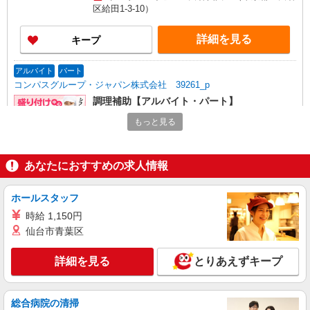
区給田1-3-10）
詳細を見る
キープ
アルバイト
パート
コンパスグループ・ジャパン株式会社 39261_p
調理補助【アルバイト・パート】
時給1,400円以上 試用期間中 時給1,400円以上
もっと見る
(試用期間2ヶ月) 残業が発生した場合、残業代を1
分単位で別途支給します。
芦花翠風邸 （東京都世田谷区南烏山1-1017
芦花翠風邸）
あなたにおすすめの求人情報
詳細を見る
キープ
ホールスタッフ
時給 1,150円
アルバイト
パート
仙台市青葉区
コンパスグループ・ジャパン株式会社 39654_p
調理師【アルバイト・パート】
詳細を見る
とりあえずキープ
時給1,700円以上 試用期間中 時給1,700円以上
(試用期間2ヶ月) 残業が発生した場合、残業代を1
分単位で別途支給します。
三軒茶屋リハビリテーション病院 （東京都世
総合病院の清掃