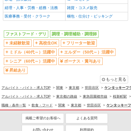
同じ職種から求人を探す
経理・人事・労務・総務・法務
雑貨・コスメ販売
医療事務・受付・クラーク
梱包・仕分け・ピッキング
飲食・フード
ファストフード・デリ
調理・調理補助・調理師
ファストフード・デリ
調理・調理補助・調理師
同じ特徴から求人を探す
未経験歓迎
高校生OK
フリーター歓迎
未経験歓迎
高校生OK
ミドル（40代～）活躍中
エルダー（50代～）活躍中
ミドル（40代～）活躍中
ボーナス・賞与あり
シニア（60代～）活躍中
ボーナス・賞与あり
週2～3日勤務OK
短時間勤務（1日4h以内）OK
昇給あり
上場企業・上場企業のグループ会
扶養内勤務OK
社
もっと見る
交通費支給
社会保険あり
アルバイト・バイト・求人TOP
関東
東京都
世田谷区
ケンタッキーフ
まかない・食事補助
社員登用あり
アルバイト・バイト・求人TOP
東京都の路線
東急田園都市線
桜新町駅
職種・条件一覧
飲食・フード
関東
東京都
世田谷区
ケンタッキーフ
掲載ご希望のお客様へ
よくある質問
お問い合わせ
利用規約