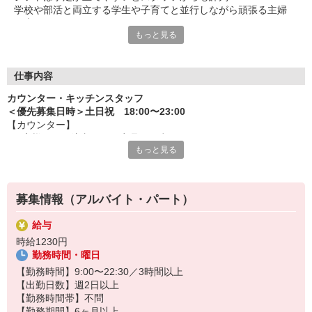
学校や部活と両立する学生や子育てと並行しながら頑張る主婦
（夫）など、
もっと見る
みんなから「働きやすい！」という声が上がっています♪
毎週希望を遠慮なくご相談ください！
＜ 未経験でも心配ナシ ＞
仕事内容
タブレットで動画や画像を見せながら丁寧に指導します！
カウンター・キッチンスタッフ
先輩によるレクチャーもあるので、
＜優先募集日時＞土日祝 18:00〜23:00
久しぶりのお仕事のパートさんや初アルバイトの学生さんも安心
【カウンター】
です♪
■お客様からの注文伺い、商品の用意
もっと見る
■サンド・ポテトの調理
オトクな従業員割引があるのも必見！まずは気軽にご応募を☆
■定期的な店内チェック・清掃
カフェ感覚で楽しく働けます♪
募集情報（アルバイト・パート）
【キッチン】 ※対面や接客はなし！
■チキンの調理
給与
こだわりの詰まったKFCのチキンをつくるお仕事です。
時給1230円
ひとつひとつ丁寧に粉をまぶして揚げる作業をお任せします。
勤務時間・曜日
カンタンな作業なので初めての方もスグに覚えられますし、
作業については丁寧に教えるから心配はいりません
【勤務時間】9:00〜22:30／3時間以上
【出勤日数】週2日以上
【勤務時間帯】不問
【勤務期間】6ヶ月以上