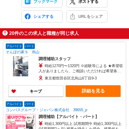
ブックマーク
ポストする
シェアする
URLをシェア
20
件のこの求人と職種が同じ求人
アルバイト
パート
そんぽの家Ｓ 烏山
調理補助スタッフ
時給1270円〜1320円 ※経験等による ★希望収
入がありましたら、ご相談いただければ希望条件
に合うかの確認もいたします。 ★時間外手当別途
東京都世田谷区北烏山6丁目9-3
支給 ★上記金額は働きがい向上手当を含みます。
★働きがい向上手当※26年6月改定（地域により異
詳細を見る
キープ
なる） 社会保険加入者は更に＋50円
アルバイト
パート
コンパスグループ・ジャパン株式会社 39655_p
調理補助【アルバイト・パート】
時給1,300円以上 試用期間中 時給1,300円以上
(試用期間2ヶ月) 残業が発生した場合、残業代を1