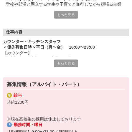
学校や部活と両立する学生や子育てと並行しながら頑張る主婦
（夫）など、
もっと見る
みんなから「働きやすい！」という声が上がっています♪
毎週希望を遠慮なくご相談ください！
＜ 未経験でも心配ナシ ＞
仕事内容
タブレットで動画や画像を見せながら丁寧に指導します！
カウンター・キッチンスタッフ
先輩によるレクチャーもあるので、
＜優先募集日時＞平日（月〜金） 18:00〜23:00
久しぶりのお仕事のパートさんや初アルバイトの学生さんも安心
【カウンター】
です♪
■お客様からの注文伺い、商品の用意
もっと見る
■サンド・ポテトの調理
オトクな従業員割引があるのも必見！まずは気軽にご応募を☆
■定期的な店内チェック・清掃
カフェ感覚で楽しく働けます♪
募集情報（アルバイト・パート）
【キッチン】 ※対面や接客はなし！
■チキンの調理
給与
こだわりの詰まったKFCのチキンをつくるお仕事です。
時給1200円
ひとつひとつ丁寧に粉をまぶして揚げる作業をお任せします。
カンタンな作業なので初めての方もスグに覚えられますし、
作業については丁寧に教えるから心配はいりません
※現在高校生の採用は休止しております
勤務時間・曜日
【勤務時間】9:00〜23:00／3時間以上