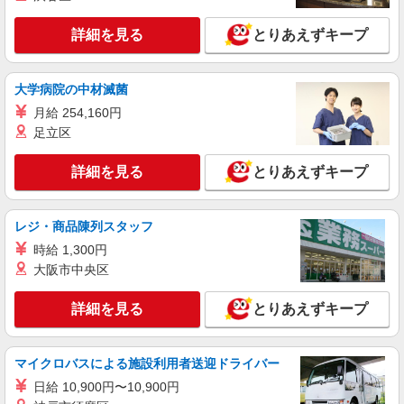
志）：あり 年2回。勤続年数により金額UP。
詳細を見る
詳細を見る
とりあえずキープ
キープ
アルバイト
パート
大学病院の中材滅菌
株式会社HITOWA フードサービスカンパニー
月給 254,160円
福祉施設での調理補助【アルバイト・パート】
足立区
時給1,150円以上 ※経験によりスタート時給は
変動します。 ※AP評価制度：あり 年1回の評価
により時給を見直します。 ※アルバイト賞与（寸
詳細を見る
とりあえずキープ
アズハイム上福岡 （埼玉県川越市清水町4-7）
志）：あり 年2回。勤続年数により金額UP。
詳細を見る
キープ
レジ・商品陳列スタッフ
時給 1,300円
アルバイト
パート
大阪市中央区
株式会社HITOWA フードサービスカンパニー
福祉施設での調理補助【アルバイト・パート】
詳細を見る
とりあえずキープ
時給1,141円 ※経験によりスタート時給は変動
します。 ※AP評価制度：あり 年1回の評価によ
り時給を見直します。 ※アルバイト賞与（寸
アズハイム川越 （埼玉県川越市今福843-1）
マイクロバスによる施設利用者送迎ドライバー
志）：あり 年2回。勤続年数により金額UP。
日給 10,900円〜10,900円
詳細を見る
キープ