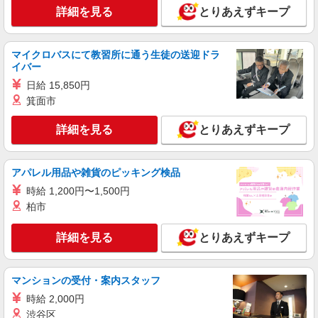
により時給を見直します。 ※アルバイト賞与（寸
詳細を見る
とりあえずキープ
イリーゼ川越 （埼玉県川越市今泉106-1）
志）：あり 年2回。勤続年数により金額UP。
詳細を見る
キープ
マイクロバスにて教習所に通う生徒の送迎ドラ
イバー
アルバイト
パート
日給 15,850円
株式会社HITOWA フードサービスカンパニー
箕面市
福祉施設での調理員【アルバイト・パート】
時給1,250円以上 ※経験によりスタート時給は
詳細を見る
とりあえずキープ
変動します。 ※AP評価制度：あり 年1回の評価
により時給を見直します。 ※アルバイト賞与（寸
イリーゼ川越はなれ （埼玉県川越市中台2丁目
志）：あり 年2回。勤続年数により金額UP。
1番24）
アパレル用品や雑貨のピッキング検品
時給 1,200円〜1,500円
詳細を見る
キープ
柏市
アルバイト
パート
詳細を見る
とりあえずキープ
株式会社HITOWA フードサービスカンパニー
福祉施設での調理員【アルバイト・パート】
マンションの受付・案内スタッフ
時給1,300円以上 ※経験によりスタート時給は
変動します。 ※AP評価制度：あり 年1回の評価
時給 2,000円
により時給を見直します。 ※アルバイト賞与（寸
アズハイム川越 （埼玉県川越市今福843-1）
渋谷区