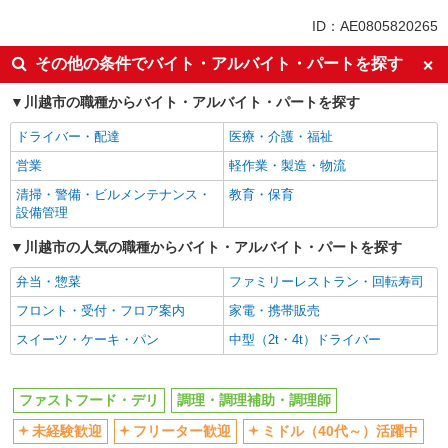
未経験歓迎
ミドル（40代～）活躍中
ID：AE0805820265
ボーナス・賞与あり
週2～3日勤務OK
その他の条件でバイト・アルバイト・パートを探す
短時間勤務（1日4h以内）OK
上場企業・上場企業のグループ会
社
川越市の職種からバイト・アルバイト・パートを探す
扶養内勤務OK
交通費支給
ドライバー・配達
医療・介護・福祉
社会保険あり
まかない・食事補助
営業
軽作業・製造・物流
社員登用あり
清掃・警備・ビルメンテナンス・
教育・保育
設備管理
川越市の人気の職種からバイト・アルバイト・パートを探す
弁当・惣菜
ファミリーレストラン・回転寿司
フロント・受付・フロア案内
家電・携帯販売
スイーツ・ケーキ・パン
中型（2t・4t）ドライバー
ファストフード・デリ
調理・調理補助・調理師
未経験歓迎
フリーター歓迎
ミドル（40代～）活躍中