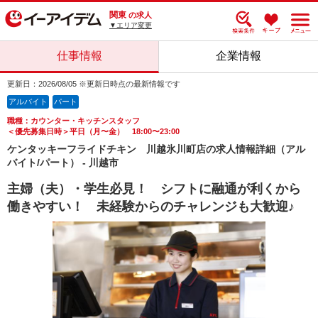
関東
の求人
▼エリア変更
仕事情報
企業情報
更新日：2026/08/05 ※更新日時点の最新情報です
アルバイト
パート
職種：カウンター・キッチンスタッフ
＜優先募集日時＞平日（月〜金） 18:00〜23:00
ケンタッキーフライドチキン 川越氷川町店の求人情報詳細（アル
バイト/パート） - 川越市
主婦（夫）・学生必見！ シフトに融通が利くから
働きやすい！ 未経験からのチャレンジも大歓迎♪