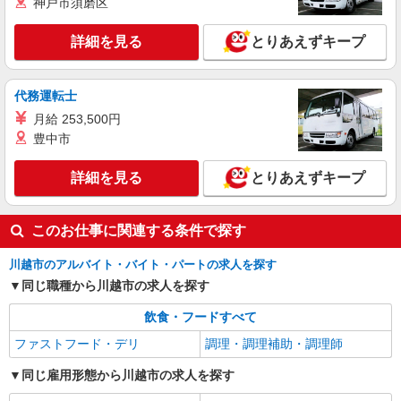
神戸市須磨区
アルバイト
パート
詳細を見る
とりあえずキープ
株式会社HITOWA フードサービスカンパニー
福祉施設での調理補助【アルバイト・パート】
時給1,141円以上 ※経験によりスタート時給は
代務運転士
変動します。 ※AP評価制度：あり 年1回の評価
月給 253,500円
により時給を見直します。 ※アルバイト賞与（寸
イリーゼ川越・別邸 （埼玉県川越市大字今福
豊中市
志）：あり 年2回。勤続年数により金額UP。
729番1）
詳細を見る
とりあえずキープ
詳細を見る
キープ
このお仕事に関連する条件で探す
正社員
株式会社HITOWA フードサービスカンパニー
川越市のアルバイト・バイト・パートの求人を探す
福祉施設での調理師（チーフ候補）【正社員】
同じ職種から川越市の求人を探す
月給25万円〜28万円 ※給与は経験や前職給与
に応じて決定します。 賞与年2回
飲食・フードすべて
アズハイム川越 （埼玉県川越市今福843-1）
ファストフード・デリ
調理・調理補助・調理師
詳細を見る
キープ
同じ雇用形態から川越市の求人を探す