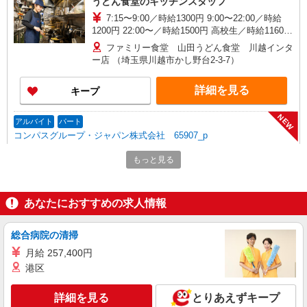
うどん食堂のキッチンスタッフ
7:15〜9:00／時給1300円 9:00〜22:00／時給
1200円 22:00〜／時給1500円 高校生／時給1160円
日・祝日は時給50円アップ！（9時〜22時）
ファミリー食堂 山田うどん食堂 川越インタ
ー店 （埼玉県川越市かし野台2-3-7）
詳細を見る
キープ
NEW
アルバイト
パート
コンパスグループ・ジャパン株式会社 65907_p
調理補助【アルバイト・パート】
もっと見る
時給1,141円以上 試用期間中 時給1,141円以上
(試用期間2ヶ月) 残業が発生した場合、残業代を1
分単位で別途支給します。
キングスガーデン埼玉主の園 （埼玉県川越市
あなたにおすすめの求人情報
下小阪612）
総合病院の清掃
詳細を見る
キープ
月給 257,400円
NEW
港区
アルバイト
パート
ファミリー食堂 山田うどん食堂 川越インター店（店舗番号239）
詳細を見る
とりあえずキープ
うどん食堂のホールスタッフ