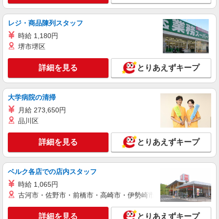
7:15〜9:00／時給1300円 9:00〜22:00／時給
1200円 22:00〜／時給1500円 高校生／時給1160円
レジ・商品陳列スタッフ
日・祝日は時給50円アップ！（9時〜22時）
ファミリー食堂 山田うどん食堂 川越インタ
時給 1,180円
ー店 （埼玉県川越市かし野台2-3-7）
堺市堺区
詳細を見る
キープ
詳細を見る
とりあえずキープ
NEW
アルバイト
パート
ファミリー食堂 山田うどん食堂 下赤坂店（店舗番号079）
大学病院の清掃
うどん食堂のキッチンスタッフ
月給 273,650円
時給1150円 高校生／時給1150円 日・祝日は時
品川区
給50円アップ！（9時〜22時）
ファミリー食堂 山田うどん食堂 下赤坂店
詳細を見る
とりあえずキープ
（埼玉県川越市下赤坂1805-32）
詳細を見る
キープ
ベルク各店での店内スタッフ
時給 1,065円
NEW
アルバイト
パート
古河市・佐野市・前橋市・高崎市・伊勢崎市・太田市・館林市・
ファミリー食堂 山田うどん食堂 下赤坂店（店舗番号079）
うどん食堂のホールスタッフ
詳細を見る
とりあえずキープ