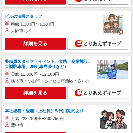
時給1150円 高校生／時給1150円 日・祝日は時
給50円アップ！（9時〜22時）
ファミリー食堂 山田うどん食堂 下赤坂店
ビルの清掃スタッフ
（埼玉県川越市下赤坂1805-32）
時給 1,200円〜1,200円
大阪市北区
詳細を見る
キープ
詳細を見る
とりあえずキープ
アルバイト
パート
株式会社HITOWA フードサービスカンパニー
福祉施設での調理員【アルバイト・パート】
警備員スタッフ（イベント、道路、商業施設、
大型駐車場、JR列車見張りなど）
時給1,300円以上 ※経験によりスタート時給は
変動します。 ※AP評価制度：あり 年1回の評価
日給 11,000円〜12,100円
により時給を見直します。 ※アルバイト賞与（寸
アズハイム上福岡 （埼玉県川越市清水町4-7）
栃木市・小山市・さいたま市西区・さいたま市岩槻区・久喜市・
志）：あり 年2回。勤続年数により金額UP。
詳細を見る
とりあえずキープ
詳細を見る
キープ
アルバイト
パート
本社総務・経理（正社員）※試用期間あり
株式会社HITOWA フードサービスカンパニー
月給 222,750円〜230,750円
福祉施設での調理員【アルバイト・パート】
豊中市
時給1,300円以上 ※経験によりスタート時給は
変動します。 ※AP評価制度：あり 年1回の評価