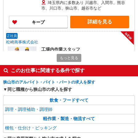
埼玉県内に多数あり 川越市、入間市、熊谷
市、川口市、狭山市、越谷市など
詳細を見る
キープ
NEW
正社員
松崎商事株式会社
工場内作業スタッフ
月給250,000円以上 ★月収例:280,000円（月給
もっと見る
250,000円＋残業代16.75時間の場合※3か月間の実
績から算出）
このお仕事に関連する条件で探す
埼玉県狭山市広瀬台2-6-1 （大日本印刷株式会
社工場内）
狭山市のアルバイト・バイト・パートの求人を探す
詳細を見る
同じ職種から狭山市の求人を探す
キープ
飲食・フードすべて
アルバイト
パート
調理・調理補助・調理師
アセットインベントリー株式会社 川越営業所
棚卸しスタッフ（短期の夜間商品カウント）
軽作業・製造・物流すべて
時給1,200円（22時以降は時給1,500円） ※7〜
梱包・仕分け・ピッキング
9月の特別時給です！ ★初めてお仕事始める方に
出勤インセンティブあり！ 初日出勤日と出勤5日
埼玉県川越市、所沢市、狭山市、坂戸市、及び