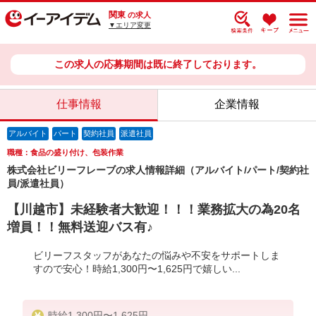
関東
の求人
▼エリア変更
この求人の応募期間は既に終了しております。
仕事情報
企業情報
アルバイト
パート
契約社員
派遣社員
職種：食品の盛り付け、包装作業
株式会社ビリーフレーブの求人情報詳細（アルバイト/パート/契約社
員/派遣社員）
【川越市】未経験者大歓迎！！！業務拡大の為20名
増員！！無料送迎バス有♪
ビリーフスタッフがあなたの悩みや不安をサポートしま
すので安心！時給1,300円〜1,625円で嬉しい...
時給1,300円〜1,625円