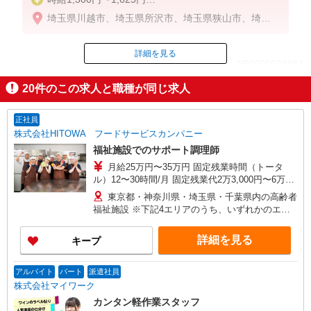
※経験・能力による
埼玉県川越市、埼玉県所沢市、埼玉県狭山市、埼玉
県鶴ケ島市、埼玉県日高市、埼玉県ふじみ野市
詳細を見る
ID：AE0605929951
20
件のこの求人と職種が同じ求人
掲載期間終了
正社員
株式会社HITOWA フードサービスカンパニー
福祉施設でのサポート調理師
月給25万円〜35万円 固定残業時間（トータ
ル）12〜30時間/月 固定残業代2万3,000円〜6万
3,000円 超過分別途支給 ※給与は経験や前職給与
東京都・神奈川県・埼玉県・千葉県内の高齢者
に応じて決定します。 賞与年2回
福祉施設 ※下記4エリアのうち、いずれかのエリ
ア・市を担当していただきます。 担当いただく
範囲は、お住まいやご希望を考慮して決定いたし
詳細を見る
キープ
ますのでご相談ください。 ［1］東京エリア
… 八王子市、立川市、府中市、調布市、狛江市
［2］神奈川エリア …川崎市、横浜市青葉区
アルバイト
パート
派遣社員
［3］千葉エリア … 千葉市緑区、船橋市、市原
株式会社マイワーク
市、木更津市、松戸市、柏市、流山市 ［4］埼玉
カンタン軽作業スタッフ
エリア … さいたま市大宮区、所沢市、入間