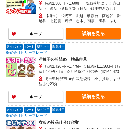
時給1,500円〜1,600円 ※勤務地による ◎日
市、狭山市、和光市、朝霞市
払い・週払い選択可能（日払いは手数料なし） ◎
残業手当、リーダー手当、深夜手当あり！
【埼玉】 和光市、川越、朝霞台、南越谷、新
越谷、北朝霞、所沢、志木、朝霞、熊谷、ふじみ
野、 上福岡、せんげん台、越谷レイクタウン、新
所沢、越谷、獨協大学前、本川越、他 他にも一都
詳細を見る
キープ
三県各地にあり。ご希望をお聞かせください。 ☆
送迎バス有／バイク・自転車通勤OKなどの勤務地
もアリ
アルバイト
パート
契約社員
派遣社員
株式会社ビリーフレーブ
洋菓子の箱詰め・検品作業
時給1,420円〜1,775円 ☆日給例11,360円（時
給1,420円×8h） ☆月給例249,920円（時給1,420円
×8h×22日） ※経験・能力等による
埼玉県所沢市 ★西武池袋線「小手指駅」より
徒歩で20分
詳細を見る
キープ
アルバイト
パート
契約社員
派遣社員
株式会社ビリーフレーブ
衣服の検品仕分け作業