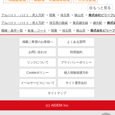
南入曽西ノ前原877番-1）
残業少なめ（月20h未満）
交通費支給
もっと見る
詳細を見る
キープ
社会保険あり
送迎あり
アルバイト・バイト・求人TOP
関東
埼玉県
狭山市
株式会社ビリーフ
同じ職種から求人を探す
アルバイト・バイト・求人TOP
埼玉県の路線
東武越生線
越生駅
株式
正社員
株式会社HITOWA フードサービスカンパニー
職種・条件一覧
飲食・フード
関東
埼玉県
狭山市
株式会社ビリーフ
飲食・フード
調理補助事務【正社員】
調理・調理補助・調理師
掲載ご希望のお客様へ
月給20万500円〜21万5,500円 ※給与は経験や
よくある質問
前職給与に応じて決定します。 賞与年2回
軽作業・製造・物流
お問い合わせ
利用規約
イリーゼ狭山入曽 はなれ （埼玉県狭山市大字
梱包・仕分け・ピッキング
南入曽西ノ前原877番-1）
リンクについて
プライバシーポリシー
同じ特徴から求人を探す
詳細を見る
キープ
未経験歓迎
大学生歓迎
Cookieポリシー
個人情報保護方針
ミドル（40代～）活躍中
日払い
正社員
メールサービスについて
サイト運営会社
株式会社HITOWA フードサービスカンパニー
オープニングスタッフ
車通勤OK
福祉施設での調理師【正社員】
サイトマップ
交通費支給
社会保険あり
月給23万1,000円〜26万円 ※給与は経験や前職
給与に応じて決定します。 賞与年2回
(c) AIDEM Inc.
イリーゼ狭山入曽 はなれ （埼玉県狭山市大字
南入曽西ノ前原877番-1）