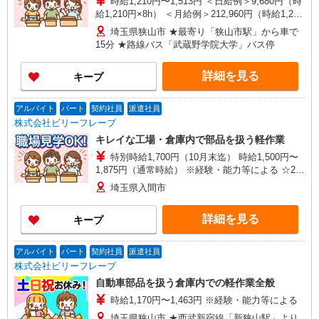
時給1,210円〜1,513円 ＜日給例＞9,680円（時
給1,210円×8h） ＜月給例＞212,960円（時給1,210
円×8h×22日） ※経験・能力等による
埼玉県狭山市 ★最寄り「狭山市駅」から車で
15分 ★路線バス「武蔵野学院大学」バス停
詳細を見る
キープ
アルバイト
パート
契約社員
派遣社員
株式会社ビリーフレーブ
キレイな工場・倉庫内で部品を扱う軽作業
特別時給1,700円（10月末迄） 時給1,500円〜
1,875円（通常時給） ※経験・能力等による ☆25
万円以上稼げます！ 例）特別時給1,700円
埼玉県入間市
×7.75H×22日＝289,850円
詳細を見る
キープ
アルバイト
パート
契約社員
派遣社員
株式会社ビリーフレーブ
自動車部品を扱う倉庫内での軽作業全般
時給1,170円〜1,463円 ※経験・能力等による
埼玉県狭山市 ★西武新宿線「新狭山駅」より