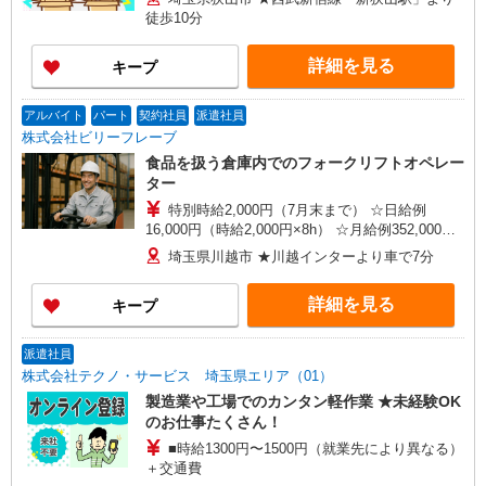
徒歩10分
詳細を見る
キープ
アルバイト
パート
契約社員
派遣社員
株式会社ビリーフレーブ
食品を扱う倉庫内でのフォークリフトオペレー
ター
特別時給2,000円（7月末まで） ☆日給例
16,000円（時給2,000円×8h） ☆月給例352,000円
（時給2,000円×8h×22日） 時給1,700円〜2,125円
埼玉県川越市 ★川越インターより車で7分
（通常時給） ※経験・能力等による
詳細を見る
キープ
派遣社員
株式会社テクノ・サービス 埼玉県エリア（01）
製造業や工場でのカンタン軽作業 ★未経験OK
のお仕事たくさん！
■時給1300円〜1500円（就業先により異なる）
＋交通費