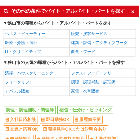
契約社員
派遣社員
その他の条件でバイト・アルバイト・パートを探す
詳細を見る
キープ
同じ特徴から越生駅の求人を探す
狭山市の職種からバイト・アルバイト・パートを探す
正社員
入社日応相談
即日勤務OK
株式会社HITOWA フードサービスカンパニー
ヘルス・ビューティー
販売・接客サービス
履歴書不要
友達と応募OK
福祉施設での調理師（エリアチーフ）【正社
医療・介護・福祉
建築・設備・アクティブワーク
員】
職場見学OKまたは説明会あり
未経験歓迎
IT・クリエイティブ
飲食・フード
月給28万円〜30万円 ※給与は経験や前職給与
経験者・有資格者歓迎
大学生歓迎
に応じて決定します。 賞与年2回
狭山市の人気の職種からバイト・アルバイト・パートを探す
新卒・第二新卒歓迎
女性活躍中
ホームステーション狭山 （埼玉県狭山市入間
川1528-1）
清掃・ハウスクリーニング
ファストフード・デリ
主婦・主夫歓迎
フリーター歓迎
フォークリフト
調理・調理補助・調理師
学歴不問
ブランクOK
詳細を見る
キープ
アパレル販売
家電・携帯販売
ミドル（40代～）活躍中
エルダー（50代～）活躍中
アルバイト
パート
日払い
週払い
株式会社HITOWA フードサービスカンパニー
調理・調理補助・調理師
梱包・仕分け・ピッキング
給与前払いOK
時間や曜日が選べる・シフト自由
福祉施設での調理補助【アルバイト・パート】
オープニングスタッフ
入社日応相談
即日勤務OK
禁煙・分煙
履歴書不要
時給1,141円以上 ※経験によりスタート時給は
変動します。 ※AP評価制度：あり 年1回の評価
食堂・売店あり
車通勤OK
友達と応募OK
職場見学OKまたは説明会あり
により時給を見直します。 ※アルバイト賞与（寸
イリーゼ狭山入曽 はなれ （埼玉県狭山市大字
バイク通勤OK
自転車通勤OK
未経験歓迎
経験者・有資格者歓迎
志）：あり 年2回。勤続年数により金額UP。
大学生歓迎