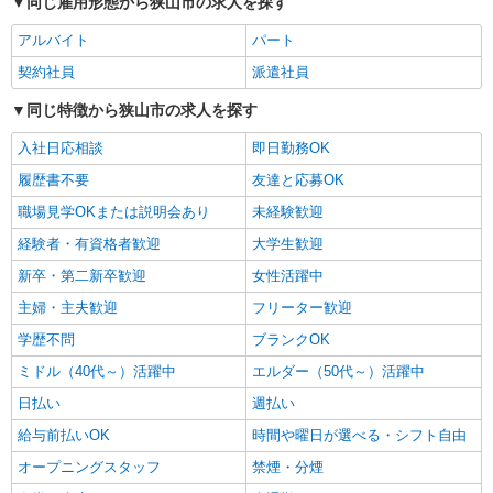
同じ雇用形態から狭山市の求人を探す
目に各5,000円支給♪（規定有） ＼日払いOK／ 急
その周辺 ※基本直行直帰 ※日によって店舗は異な
な出費の時も安心♪ 働いた分を給料日前に受け取
ります。 ※場所により社用車送迎あり
アルバイト
パート
れます！
詳細を見る
キープ
契約社員
派遣社員
同じ特徴から狭山市の求人を探す
正社員
株式会社HITOWA フードサービスカンパニー
入社日応相談
即日勤務OK
福祉施設での調理師（チーフ候補）【正社員】
履歴書不要
友達と応募OK
月給25万円〜30万円 ※給与は経験や前職給与
職場見学OKまたは説明会あり
に応じて決定します。 賞与年2回
未経験歓迎
イリーゼ狭山・富士見 （埼玉県狭山市入間川
経験者・有資格者歓迎
大学生歓迎
3155-1）
新卒・第二新卒歓迎
女性活躍中
詳細を見る
主婦・主夫歓迎
フリーター歓迎
キープ
学歴不問
ブランクOK
アルバイト
パート
ミドル（40代～）活躍中
エルダー（50代～）活躍中
株式会社HITOWA フードサービスカンパニー
日払い
週払い
福祉施設での調理員【アルバイト・パート】
時給1,300円以上 ※経験によりスタート時給は
給与前払いOK
時間や曜日が選べる・シフト自由
変動します。 ※AP評価制度：あり 年1回の評価
オープニングスタッフ
禁煙・分煙
により時給を見直します。 ※アルバイト賞与（寸
イリーゼ狭山入曽 はなれ （埼玉県狭山市大字
志）：あり 年2回。勤続年数により金額UP。