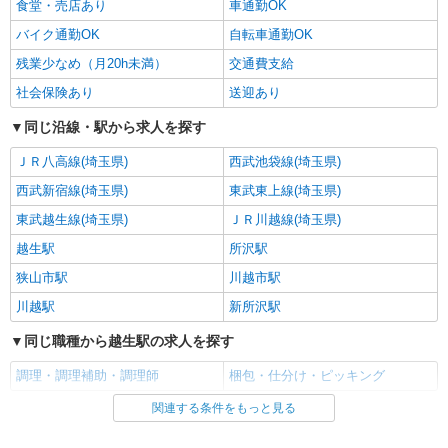
食堂・売店あり
車通勤OK
南入曽西ノ前原877番-1）
バイク通勤OK
自転車通勤OK
詳細を見る
キープ
残業少なめ（月20h未満）
交通費支給
社会保険あり
送迎あり
アルバイト
パート
株式会社HITOWA フードサービスカンパニー
同じ沿線・駅から求人を探す
福祉施設での調理補助【アルバイト・パート】
ＪＲ八高線(埼玉県)
西武池袋線(埼玉県)
時給1,141円〜1,161円 ※経験によりスタート
時給は変動します。 ※AP評価制度：あり 年1回
西武新宿線(埼玉県)
東武東上線(埼玉県)
の評価により時給を見直します。 ※アルバイト賞
イリーゼ狭山・富士見 （埼玉県狭山市入間川
与（寸志）：あり 年2回。勤続年数により金額
東武越生線(埼玉県)
ＪＲ川越線(埼玉県)
3155-1）
UP。
越生駅
所沢駅
詳細を見る
キープ
狭山市駅
川越市駅
川越駅
新所沢駅
正社員
株式会社HITOWA フードサービスカンパニー
同じ職種から越生駅の求人を探す
福祉施設での栄養士【正社員】
調理・調理補助・調理師
梱包・仕分け・ピッキング
月給24万円〜28万円 ※給与は経験や前職給与
に応じて決定します。 賞与年2回
関連する条件をもっと見る
同じ雇用形態から越生駅の求人を探す
ファインケアあおぞら （埼玉県狭山市富士見
アルバイト
1-23-14）
パート