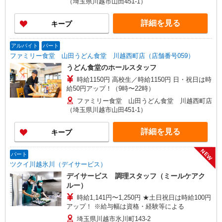
（埼玉県川越市山田451-1）
詳細を見る
キープ
アルバイト
パート
ファミリー食堂 山田うどん食堂 川越西町店（店舗番号059）
うどん食堂のホールスタッフ
時給1150円 高校生／時給1150円 日・祝日は時
給50円アップ！（9時〜22時）
ファミリー食堂 山田うどん食堂 川越西町店
（埼玉県川越市山田451-1）
詳細を見る
キープ
NEW
パート
ツクイ川越氷川（デイサービス）
デイサービス 調理スタッフ（ミールケアク
ルー）
時給1,141円〜1,250円 ★土日祝日は時給100円
アップ！ ※給与幅は資格・経験等による
埼玉県川越市氷川町143-2