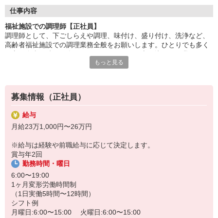
調理に集中できる環境で、仕込み・調理・盛付けなどの業務に専
仕事内容
念。
福祉施設での調理師【正社員】
チームで協力しながら、安心・安全な食事を提供します。
調理師として、下ごしらえや調理、味付け、盛り付け、洗浄など、
高齢者福祉施設での調理業務全般をお願いします。ひとりでも多く
「美味しかった」「ありがとう」の言葉が、何よりの喜び。
の方に食事の時間を楽しんでいただけるよう心を込めて作業するか
食を通じて人の心に寄り添える、やりがいのある仕事です。
もっと見る
らこそ、利用者さまの笑顔を見られたときには達成感を感じられま
す。食を通して健康を支えられるのもやりがいです。
HITOWAのフードサービスカンパニーは、全国300以上の施設で
給食運営を行う業界大手。
社員の成長を支える研修制度も整っており、長期的なキャリア形
募集情報（正社員）
成が可能です。
給与
月給23万1,000円〜26万円
※給与は経験や前職給与に応じて決定します。
賞与年2回
勤務時間・曜日
6:00〜19:00
1ヶ月変形労働時間制
（1日実働5時間〜12時間）
シフト例
月曜日:6:00〜15:00 火曜日:6:00〜15:00