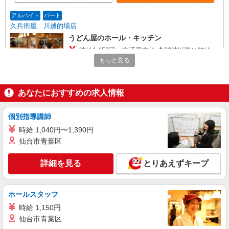
アルバイト
パート
久兵衛屋 川越的場店
うどん屋のホール・キッチン
時給1,150円＋交通費支給 ◆22時以降は時給
1,438円 ◆高校生は時給1,141円
もっと見る
埼玉県川越市的場1-13-10
あなたにおすすめの求人情報
詳細を見る
キープ
個別指導講師
アルバイト
パート
すき家 川越木野目店
時給 1,040円〜1,390円
すき家の店舗スタッフ（接客・調理・清掃な
仙台市青葉区
ど）
詳細を見る
時給1,200円 ※22:00〜翌5:00：時給1,500円 ※
とりあえずキープ
高校生時給1,150円 ※早朝手当（5:00〜9:00）時給
＋150円
埼玉県川越市木野目1560-1
ホールスタッフ
詳細を見る
時給 1,150円
キープ
仙台市青葉区