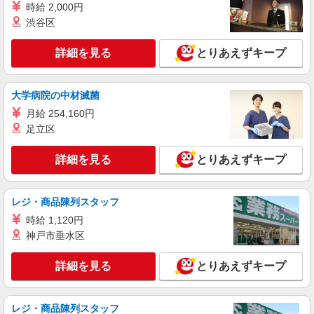
により時給を見直します。 ※アルバイト賞与（寸
時給 2,000円
イリーゼ川越はなれ （埼玉県川越市中台2丁目
志）：あり 年2回。勤続年数により金額UP。
1番24）
渋谷区
詳細を見る
詳細を見る
とりあえずキープ
キープ
アルバイト
パート
大学病院の中材滅菌
ピザハット 川越店
月給 254,160円
未経験OK！ピザハットピザメイクスタッフ
（インストア）
足立区
時給1,150円以上 平日 時給1,150円以上 土日・
祝日 時給1,150円以上
詳細を見る
とりあえずキープ
埼玉県川越市菅原町5-21 郷土開発ビル1Ｆ
レジ・商品陳列スタッフ
詳細を見る
キープ
時給 1,120円
神戸市垂水区
アルバイト
パート
株式会社HITOWA フードサービスカンパニー
詳細を見る
とりあえずキープ
福祉施設での調理員【アルバイト・パート】
時給1,250円以上 ※経験によりスタート時給は
変動します。 ※AP評価制度：あり 年1回の評価
レジ・商品陳列スタッフ
により時給を見直します。 ※アルバイト賞与（寸