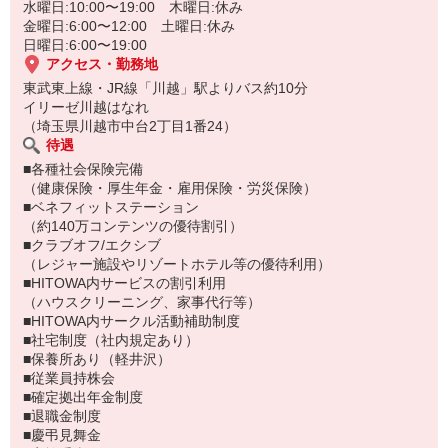
水曜日:10:00〜19:00 木曜日:休み
金曜日:6:00〜12:00 土曜日:休み
日曜日:6:00〜19:00
アクセス・勤務地
東武東上線・JR線「川越」駅よりバス約10分
イリーゼ川越はなれ
（埼玉県川越市中台2丁目1番24）
待遇
■各種社会保険完備
（健康保険・厚生年金・雇用保険・労災保険）
■ベネフィットステーション
（約140万コンテンツの優待割引）
■クラブオフ/エクシブ
（レジャー施設やリゾートホテル等の優待利用）
■HITOWA内サービスの割引利用
（ハウスクリーニング、家事代行等）
■HITOWA内サークル活動補助制度
■社宅制度（社内規定あり）
■保養所あり（軽井沢）
■従業員持株会
■確定拠出年金制度
■退職金制度
■慶弔見舞金