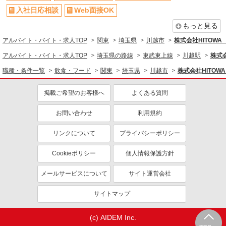
社会保険あり
家賃補助・住宅手当有
入社日応相談
Web面接OK
まかない・食事補助
産休・育休取得実績あり
もっと見る
退職金・財形貯蓄制度あり
各種手当（家族・役職・インセン
アルバイト・バイト・求人TOP
関東
埼玉県
川越市
株式会社HITOW
ティブなど）あり
アルバイト・バイト・求人TOP
埼玉県の路線
東武東上線
川越駅
株式
社割・特典あり
制服貸与
職種・条件一覧
飲食・フード
関東
埼玉県
川越市
株式会社HITO
研修制度あり
社員登用あり
掲載ご希望のお客様へ
よくある質問
同じ職種から求人を探す
飲食・フード
お問い合わせ
利用規約
調理・調理補助・調理師
リンクについて
プライバシーポリシー
同じ特徴から求人を探す
Cookieポリシー
個人情報保護方針
車通勤OK
社宅・寮あり
メールサービスについて
サイト運営会社
未経験歓迎
ミドル（40代～）活躍中
ボーナス・賞与あり
交通費支給
サイトマップ
社会保険あり
まかない・食事補助
(c) AIDEM Inc.
産休・育休取得実績あり
社員登用あり