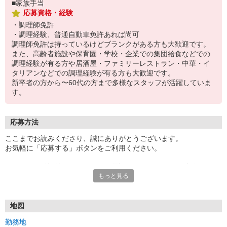
■家族手当
応募資格・経験
・調理師免許
・調理経験、普通自動車免許あれば尚可
調理師免許は持っているけどブランクがある方も大歓迎です。
また、高齢者施設や保育園・学校・企業での集団給食などでの
調理経験が有る方や居酒屋・ファミリーレストラン・中華・イ
タリアンなどでの調理経験が有る方も大歓迎です。
新卒者の方から〜60代の方まで多様なスタッフが活躍していま
す。
応募方法
ここまでお読みくださり、誠にありがとうございます。
お気軽に「応募する」ボタンをご利用ください。
エントリー確認後、こちらよりお電話またはSMSにてご連絡をさせ
もっと見る
ていただきます。
★WEBエントリーは24時間いつでも受付できます。
お電話の際は「イーアイデムを見た」と伝えるとスムーズです。
地図
面接時には履歴書（写真貼付）をご持参ください。
勤務地