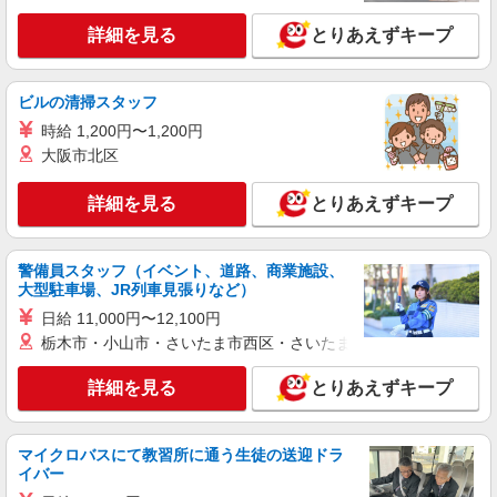
福祉施設での調理補助【アルバイト・パート】
時給1,141円以上 ※経験によりスタート時給は
詳細を見る
とりあえずキープ
変動します。 ※AP評価制度：あり 年1回の評価
により時給を見直します。 ※アルバイト賞与（寸
イリーゼ川越・別邸 （埼玉県川越市大字今福
志）：あり 年2回。勤続年数により金額UP。
729番1）
ビルの清掃スタッフ
時給 1,200円〜1,200円
詳細を見る
キープ
大阪市北区
アルバイト
パート
詳細を見る
とりあえずキープ
株式会社HITOWA フードサービスカンパニー
福祉施設での調理員【アルバイト・パート】
警備員スタッフ（イベント、道路、商業施設、
時給1,300円以上 ※経験によりスタート時給は
大型駐車場、JR列車見張りなど）
変動します。 ※AP評価制度：あり 年1回の評価
により時給を見直します。 ※アルバイト賞与（寸
日給 11,000円〜12,100円
アズハイム上福岡 （埼玉県川越市清水町4-7）
志）：あり 年2回。勤続年数により金額UP。
栃木市・小山市・さいたま市西区・さいたま市岩槻区・久喜市・
詳細を見る
キープ
詳細を見る
とりあえずキープ
アルバイト
パート
株式会社HITOWA フードサービスカンパニー
マイクロバスにて教習所に通う生徒の送迎ドラ
福祉施設での調理補助【アルバイト・パート】
イバー
時給1,141円 ※経験によりスタート時給は変動