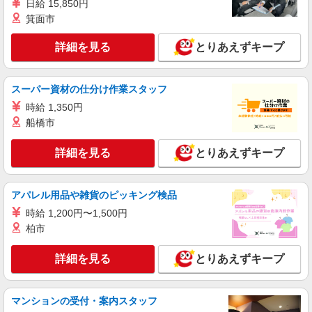
日給 15,850円
します。 ※AP評価制度：あり 年1回の評価によ
箕面市
り時給を見直します。 ※アルバイト賞与（寸
アズハイム川越 （埼玉県川越市今福843-1）
志）：あり 年2回。勤続年数により金額UP。
詳細を見る
とりあえずキープ
詳細を見る
キープ
スーパー資材の仕分け作業スタッフ
アルバイト
パート
株式会社HITOWA フードサービスカンパニー
時給 1,350円
福祉施設での調理補助【アルバイト・パート】
船橋市
時給1,141円以上 ※経験によりスタート時給は
変動します。 ※AP評価制度：あり 年1回の評価
詳細を見る
とりあえずキープ
により時給を見直します。 ※アルバイト賞与（寸
イリーゼ川越はなれ （埼玉県川越市中台2丁目
志）：あり 年2回。勤続年数により金額UP。
1番24）
アパレル用品や雑貨のピッキング検品
詳細を見る
キープ
時給 1,200円〜1,500円
柏市
アルバイト
パート
株式会社HITOWA フードサービスカンパニー
詳細を見る
とりあえずキープ
福祉施設での調理補助【アルバイト・パート】
時給1,141円以上 ※経験によりスタート時給は
マンションの受付・案内スタッフ
変動します。 ※AP評価制度：あり 年1回の評価