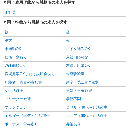
同じ雇用形態から川越市の求人を探す
正社員
同じ特徴から川越市の求人を探す
朝
昼
夕方
夜
車通勤OK
バイク通勤OK
社宅・寮あり
入社日応相談
Web面接OK
友達と応募OK
職場見学OKまたは説明会あり
未経験歓迎
経験者・有資格者歓迎
新卒・第二新卒歓迎
女性活躍中
主婦・主夫歓迎
フリーター歓迎
学歴不問
ブランクOK
ミドル（40代～）活躍中
エルダー（50代～）活躍中
シニア（60代～）活躍中
ボーナス・賞与あり
昇給あり