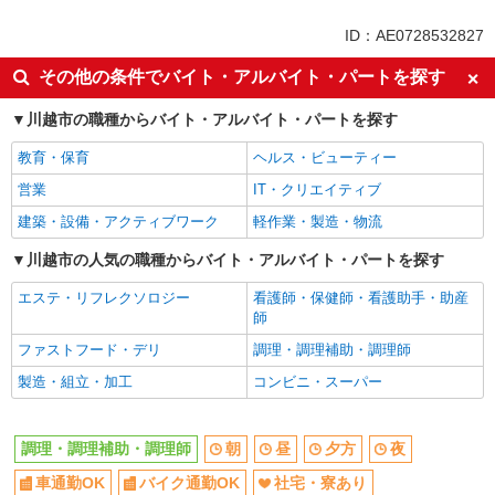
同じ特徴から川越駅の求人を探す
ID：AE0728532827
朝
昼
その他の条件でバイト・アルバイト・パートを探す
夕方
夜
川越市の職種からバイト・アルバイト・パートを探す
車通勤OK
バイク通勤OK
教育・保育
ヘルス・ビューティー
社宅・寮あり
入社日応相談
営業
IT・クリエイティブ
Web面接OK
友達と応募OK
建築・設備・アクティブワーク
軽作業・製造・物流
職場見学OKまたは説明会あり
未経験歓迎
経験者・有資格者歓迎
川越市の人気の職種からバイト・アルバイト・パートを探す
新卒・第二新卒歓迎
女性活躍中
主婦・主夫歓迎
エステ・リフレクソロジー
看護師・保健師・看護助手・助産
師
フリーター歓迎
学歴不問
ファストフード・デリ
調理・調理補助・調理師
ブランクOK
ミドル（40代～）活躍中
製造・組立・加工
コンビニ・スーパー
エルダー（50代～）活躍中
シニア（60代～）活躍中
ボーナス・賞与あり
昇給あり
調理・調理補助・調理師
朝
昼
夕方
夜
時間固定シフト制
時間や曜日が選べる・シフト自由
車通勤OK
バイク通勤OK
社宅・寮あり
禁煙・分煙
交通費支給