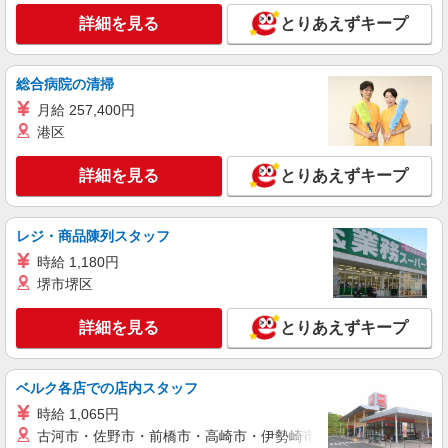
アルバイト
パート
詳細を見る
とりあえずキープ
株式会社HITOWA フードサービスカンパニー
福祉施設での調理員【アルバイト・パート】
時給1,300円以上 ※経験によりスタート時給は
総合病院の清掃
変動します。 ※AP評価制度：あり 年1回の評価
により時給を見直します。 ※アルバイト賞与（寸
月給 257,400円
イリーゼ川越 （埼玉県川越市今泉106-1）
志）：あり 年2回。勤続年数により金額UP。
港区
詳細を見る
キープ
詳細を見る
とりあえずキープ
アルバイト
パート
久兵衛屋 川越今福店
レジ・商品陳列スタッフ
うどん屋のホール・キッチン
時給 1,180円
時給1,150円＋交通費支給 ◆22時以降は時給
堺市堺区
1,438円 ◆高校生は時給1,141円
埼玉県川越市今福964-4
詳細を見る
とりあえずキープ
詳細を見る
キープ
ベルク各店での店内スタッフ
アルバイト
パート
時給 1,065円
株式会社HITOWA フードサービスカンパニー
古河市・佐野市・前橋市・高崎市・伊勢崎市・太田市・館林市・