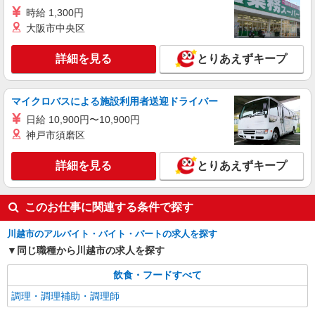
イリーゼ川越はなれ （埼玉県川越市中台2丁目
志）：あり 年2回。勤続年数により金額UP。
時給 1,300円
1番24）
大阪市中央区
詳細を見る
キープ
詳細を見る
とりあえずキープ
正社員
株式会社HITOWA フードサービスカンパニー
マイクロバスによる施設利用者送迎ドライバー
福祉施設での調理師（チーフ候補）【正社員】
日給 10,900円〜10,900円
月給25万円〜28万円 ※給与は経験や前職給与
神戸市須磨区
に応じて決定します。 賞与年2回
アズハイム川越 （埼玉県川越市今福843-1）
詳細を見る
とりあえずキープ
詳細を見る
キープ
このお仕事に関連する条件で探す
川越市のアルバイト・バイト・パートの求人を探す
同じ職種から川越市の求人を探す
飲食・フードすべて
調理・調理補助・調理師