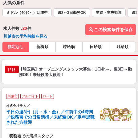
人気の条件
ミドル（40代～）活躍中
週2～3日勤務OK
主婦・主夫歓迎
週1
求人件数 :
20
件
この検索条件を保存
川越市の平均時給を見る
指定なし
新着順
時給順
日給順
月給順
【埼玉県】オープニングスタッフ大募集！1日4h～、週3日～勤
PR
務OK！未経験者大歓迎！
川越市
アルバイト
パート
株式会社ラムズ
平日の週3日（月・水・金）／午前中の4時間
／税務署での日常清掃／未経験OK／定年退職
で
された方歓迎
ご
入
税務署での清掃スタッフ
経