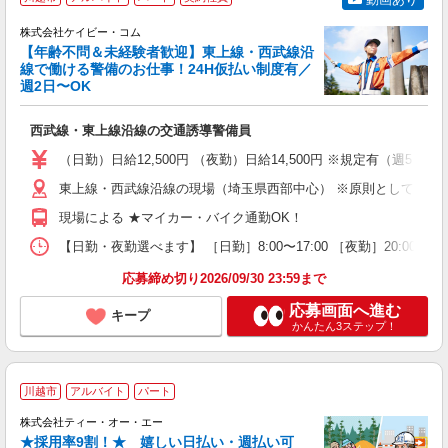
株式会社ケイビー・コム
フ
【年齢不問＆未経験者歓迎】東上線・西武線沿
線で働ける警備のお仕事！24H仮払い制度有／
◎
週2日〜OK
す
西武線・東上線沿線の交通誘導警備員
入
り
（日勤）日給12,500円 （夜勤）日給14,500円 ※規定有（週5
リ
ー
東上線・西武線沿線の現場（埼玉県西部中心） ※原則として直行
給
現場による ★マイカー・バイク通勤OK！
勤
り
【日勤・夜勤選べます】 ［日勤］8:00〜17:00 ［夜勤］20:0
応募締め切り2026/09/30 23:59まで
応募画面へ進む
キープ
かんたん3ステップ！
川越市
アルバイト
パート
株式会社ティー・オー・エー
か
★採用率9割！★ 嬉しい日払い・週払い可