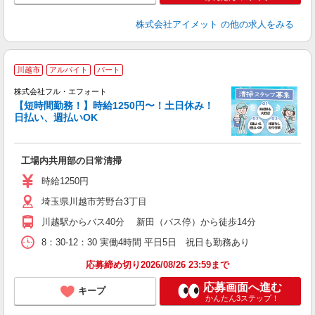
株式会社アイメット
の他の求人をみる
川越市
アルバイト
パート
け
株式会社フル・エフォート
【短時間勤務！】時給1250円〜！土日休み！
す
日払い、週払いOK
＿
履
躍
工場内共用部の日常清掃
い
時給1250円
埼玉県川越市芳野台3丁目
川越駅からバス40分 新田（バス停）から徒歩14分
8：30-12：30 実働4時間 平日5日 祝日も勤務あり
応募締め切り2026/08/26 23:59まで
応募画面へ進む
キープ
かんたん3ステップ！