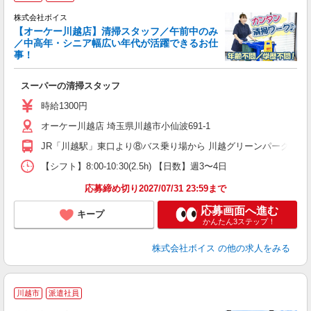
の
株式会社ボイス
【オーケー川越店】清掃スタッフ／午前中のみ
／中高年・シニア幅広い年代が活躍できるお仕
の
事！
入
ミ
スーパーの清掃スタッフ
～
時給1300円
オーケー川越店 埼玉県川越市小仙波691-1
JR「川越駅」東口より⑧バス乗り場から 川越グリーンパーク行き
【シフト】8:00-10:30(2.5h) 【日数】週3〜4日
応募締め切り2027/07/31 23:59まで
応募画面へ進む
キープ
かんたん3ステップ！
株式会社ボイス
の他の求人をみる
川越市
派遣社員