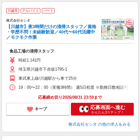
＼
川越市
アルバイト
パート
す
株式会社セシオ
【川越市】夜3時間だけの清掃スタッフ／資格
ス
・学歴不問！未経験歓迎／40代〜60代活躍中
／モクモク作業
タ
入
食品工場の清掃スタッフ
夫
中
時給1,141円
（
埼玉県川越市下赤坂1795-1
転
与
東武東上線/川越駅から車で25分
19：00〜22：00（実働3時間） 週5日程度 ※勤務日数相談可
応募締め切り2026/08/31 23:59まで
応募画面へ進む
キープ
かんたん3ステップ！
株式会社セシオ
の他の求人をみる