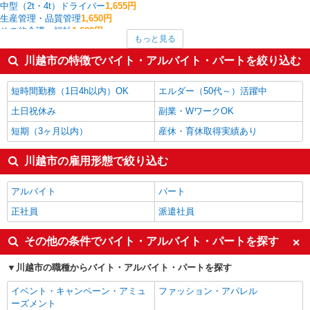
中型（2t・4t）ドライバー
1,655円
生産管理・品質管理
1,650円
その他介護・福祉
1,600円
もっと見る
家電・携帯販売
1,596円
量販店・大型SC・百貨店
1,576円
川越市の特徴でバイト・アルバイト・パートを絞り込む
大型ドライバー
1,550円
フォークリフト
1,532円
短時間勤務（1日4h以内）OK
エルダー（50代～）活躍中
川越市の他の職種の平均時給を見る
土日祝休み
副業・WワークOK
短期（3ヶ月以内）
産休・育休取得実績あり
川越市の雇用形態で絞り込む
アルバイト
パート
正社員
派遣社員
その他の条件でバイト・アルバイト・パートを探す
川越市の職種からバイト・アルバイト・パートを探す
イベント・キャンペーン・アミュ
ファッション・アパレル
ーズメント