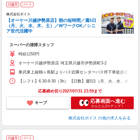
川越市
パート
の
株式会社ボイス
【オーケー川越伊勢原店】朝の短時間／週5日
（月、火、水、木、土）／WワークOK／シニ
の
ア世代活躍中
スーパーの清掃スタッフ
時給1250円
オーケー川越伊勢原店 埼玉県川越市伊勢原町3-2
東武東上線鶴ヶ島駅よりバス近隣センターバス停下車徒歩1分 JR
【シフト】6:30-9:30（3h） 【日数】週5日（月、火、水、木、土
応募締め切り2027/07/31 23:59まで
応募画面へ進む
キープ
かんたん3ステップ！
株式会社ボイス
の他の求人をみる
川越市
パート