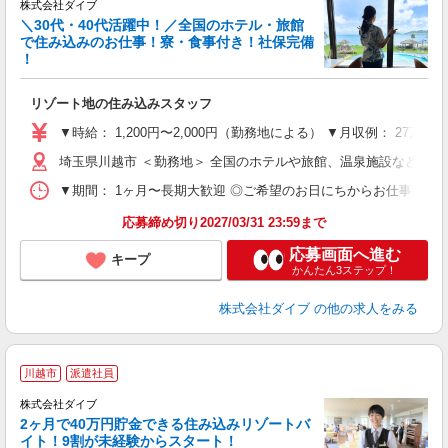
か
株式会社ダイブ
迎
＼30代・40代活躍中！／全国のホテル・旅館
で住み込みのお仕事！寮・食事付き！社保完備
！
り
リゾート地の住み込みスタッフ
未
～
▼時給： 1,200円〜2,000円（勤務地による） ▼月収例： 27万
内
埼玉県川越市 ＜勤務地＞ 全国のホテルや旅館、温泉施設など勤
O
▼期間： 1ヶ月〜長期大歓迎 ◎ご希望のお日にちからお仕事開始ができ
応募締め切り2027/03/31 23:59まで
応募画面へ進む
キープ
かんたん3ステップ！
株式会社ダイブ
の他の求人をみる
川越市
派遣社員
せ
株式会社ダイブ
2ヶ月で40万円貯金できる住み込みリゾートバ
イト！9割が未経験からスタート！