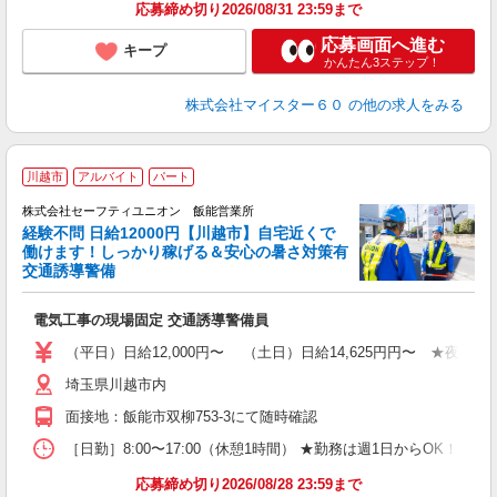
応募締め切り2026/08/31 23:59まで
応募画面へ進む
キープ
かんたん3ステップ！
株式会社マイスター６０
の他の求人をみる
川越市
アルバイト
パート
株式会社セーフティユニオン 飯能営業所
経験不問 日給12000円【川越市】自宅近くで
働けます！しっかり稼げる＆安心の暑さ対策有
交通誘導警備
す
電気工事の現場固定 交通誘導警備員
（平日）日給12,000円〜 （土日）日給14,625円円〜 ★
埼玉県川越市内
面接地：飯能市双柳753-3にて随時確認
［日勤］8:00〜17:00（休憩1時間） ★勤務は週1日からOK！
応募締め切り2026/08/28 23:59まで