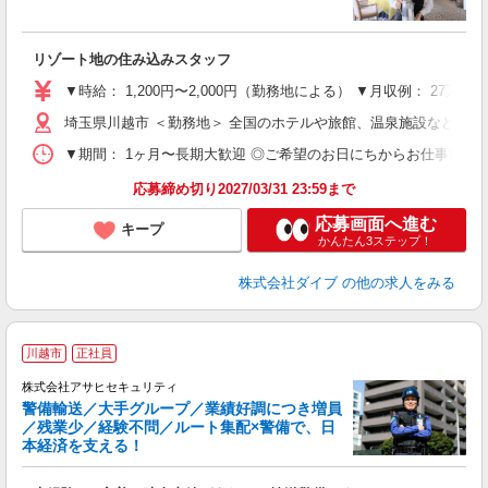
き
リゾート地の住み込みスタッフ
未
～
▼時給： 1,200円〜2,000円（勤務地による） ▼月収例： 27万
内
埼玉県川越市 ＜勤務地＞ 全国のホテルや旅館、温泉施設など勤
O
▼期間： 1ヶ月〜長期大歓迎 ◎ご希望のお日にちからお仕事開始ができ
応募締め切り2027/03/31 23:59まで
応募画面へ進む
キープ
かんたん3ステップ！
株式会社ダイブ
の他の求人をみる
川越市
正社員
株式会社アサヒセキュリティ
警備輸送／大手グループ／業績好調につき増員
／残業少／経験不問／ルート集配×警備で、日
て
本経済を支える！
社