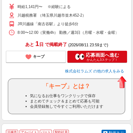
歴
時給1,141円〜 ※経験による
躍
川越税務署 （埼玉県川越市並木452-2）
社
K
JR川越線「南古谷駅」より徒歩6分
ー
8:00〜12:00（実働4h） 勤務／週3日（月曜・水曜・金曜）
1
あと
日
で掲載終了
(2026/08/11 23:59まで)
応募画面へ進む
キープ
かんたん3ステップ！
株式会社ラムズ
の他の求人をみる
「キープ」とは？
気になるお仕事をワンクリックで保存
まとめてチェック＆まとめて応募も可能
会員登録無しで今すぐご利用いただけます
川越市
アルバイト
パート
契約社員
動画あり