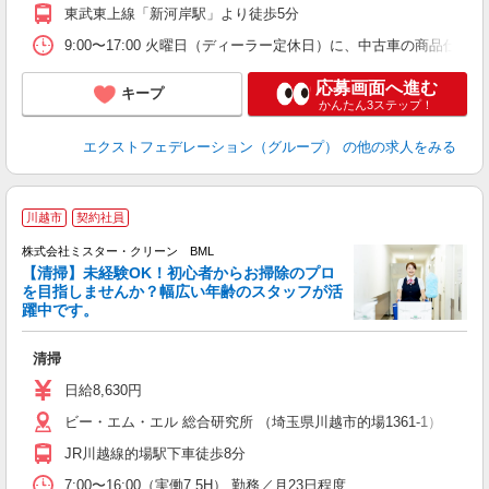
K
東武東上線「新河岸駅」より徒歩5分
食
9:00〜17:00 火曜日（ディーラー定休日）に、中古車の商品仕上げ
応募画面へ進む
キープ
かんたん3ステップ！
エクストフェデレーション（グループ）
の他の求人をみる
川越市
契約社員
株式会社ミスター・クリーン BML
【清掃】未経験OK！初心者からお掃除のプロ
を目指しませんか？幅広い年齢のスタッフが活
躍中です。
ま
清掃
未
り
日給8,630円
ビー・エム・エル 総合研究所 （埼玉県川越市的場1361-1）
JR川越線的場駅下車徒歩8分
7:00〜16:00（実働7.5H） 勤務／月23日程度