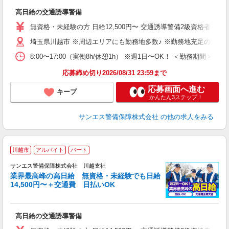
数
高日給の交通誘導警備
未
～
無資格・未経験の方 日給12,500円〜 交通誘導警備2級資格者 日
与
埼玉県川越市 ※周辺エリアにも勤務地多数♪ ※勤務地充足の際は
ワ
8:00〜17:00（実働8h/休憩1h） ※週1日〜OK！ ＜勤務
応募締め切り2026/08/31 23:59まで
応募画面へ進む
キープ
かんたん3ステップ！
サンエス警備保障株式会社
の他の求人をみる
川越市
アルバイト
パート
サンエス警備保障株式会社 川越支社
K
業界最高峰の高日給 無資格・未経験でも日給
14,500円〜＋交通費 日払いOK
数
高日給の交通誘導警備
未
～