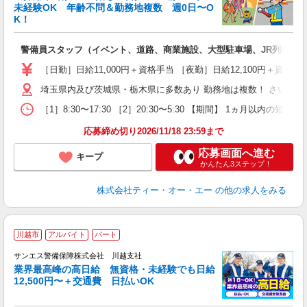
未経験OK 年齢不問＆勤務地複数 週0日〜O
K！
れ
警備員スタッフ（イベント、道路、商業施設、大型駐車場、JR列車見
未
（
［日勤］日給11,000円＋資格手当 ［夜勤］日給12,100円＋
中
埼玉県内及び茨城県・栃木県に多数あり 勤務地は複数！ さいた
期
副
［1］8:30〜17:30 ［2］20:30〜5:30 【期間】 1ヵ月
り
応募締め切り2026/11/18 23:59まで
応募画面へ進む
キープ
かんたん3ステップ！
株式会社ティー・オー・エー
の他の求人をみる
川越市
アルバイト
パート
サンエス警備保障株式会社 川越支社
K
業界最高峰の高日給 無資格・未経験でも日給
12,500円〜＋交通費 日払いOK