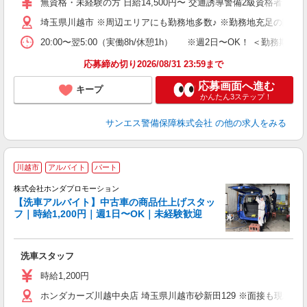
無資格・未経験の方 日給14,500円〜 交通誘導警備2級資格者 日
与
埼玉県川越市 ※周辺エリアにも勤務地多数♪ ※勤務地充足の際は
交
20:00〜翌5:00（実働8h/休憩1h） ※週2日〜OK！ ＜勤
応募締め切り2026/08/31 23:59まで
応募画面へ進む
キープ
かんたん3ステップ！
サンエス警備保障株式会社
の他の求人をみる
川越市
アルバイト
パート
株式会社ホンダプロモーション
【洗車アルバイト】中古車の商品仕上げスタッ
フ｜時給1,200円｜週1日〜OK｜未経験歓迎
た
入
経
洗車スタッフ
婦
～
時給1,200円
間
ホンダカーズ川越中央店 埼玉県川越市砂新田129 ※面接も現地で
煙