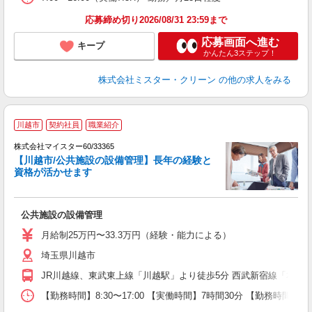
応募締め切り2026/08/31 23:59まで
応募画面へ進む
キープ
かんたん3ステップ！
株式会社ミスター・クリーン
の他の求人をみる
川越市
契約社員
職業紹介
株式会社マイスター60/33365
【川越市/公共施設の設備管理】長年の経験と
資格が活かせます
＜
公共施設の設備管理
月給制25万円〜33.3万円（経験・能力による）
埼玉県川越市
JR川越線、東武東上線「川越駅」より徒歩5分 西武新宿線「本川越
【勤務時間】8:30〜17:00 【実働時間】7時間30分 【勤務時間