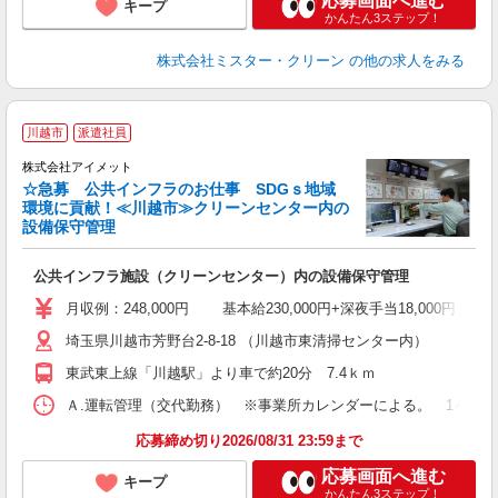
応募画面へ進む
キープ
かんたん3ステップ！
株式会社ミスター・クリーン
の他の求人をみる
川越市
派遣社員
株式会社アイメット
す
☆急募 公共インフラのお仕事 SDGｓ地域
環境に貢献！≪川越市≫クリーンセンター内の
設備保守管理
て
公共インフラ施設（クリーンセンター）内の設備保守管理
月収例：248,000円 基本給230,000円+深夜手当18,0
埼玉県川越市芳野台2-8-18 （川越市東清掃センター内）
東武東上線「川越駅」より車で約20分 7.4ｋｍ
Ａ.運転管理（交代勤務） ※事業所カレンダーによる。 1ヶ月単位
応募締め切り2026/08/31 23:59まで
応募画面へ進む
キープ
かんたん3ステップ！