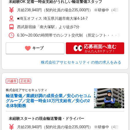
未経験OK 定着一時金支給がうれしい輸送警備スタッフ
月給238,940円（契約社員の場合235,000円） ※研修中（
■埼玉オフィス 埼玉県川越市南大塚4-14-7
西武新宿線「南大塚駅」より徒歩7分
6:30〜20:00の時間帯でのシフト交代制 （所定シフト・・・実働
応募画面へ進む
キープ
かんたん3ステップ！
株式会社アサヒセキュリティ
の他の求人をみる
川越市
正社員
株式会社アサヒセキュリティ
輸送警備／業績好調の成長企業／安心のセコム
グループ／定着一時金10万円支給有／安心の2
名体制勤務
応
未経験スタートの現金輸送警備・ドライバー
月給238,940円（契約社員の場合235,000円） ※研修中（