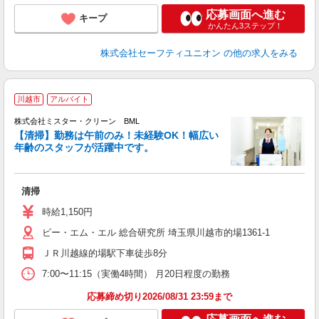
応募画面へ進む
キープ
かんたん3ステップ！
株式会社セーフティユニオン
の他の求人をみる
川越市
アルバイト
株式会社ミスター・クリーン BML
【清掃】勤務は午前のみ！未経験OK！幅広い
年齢のスタッフが活躍中です。
ま
清掃
未
り
時給1,150円
ビー・エム・エル 総合研究所 埼玉県川越市的場1361-1
ＪＲ川越線的場駅下車徒歩8分
7:00〜11:15（実働4時間） 月20日程度の勤務
応募締め切り2026/08/31 23:59まで