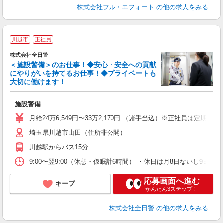
株式会社フル・エフォート
の他の求人をみる
川越市
正社員
株式会社全日警
＜施設警備＞のお仕事！◆安心・安全への貢献
にやりがいを持てるお仕事！◆プライベートも
大切に働けます！
け
施設警備
未
与
月給24万6,549円〜33万2,170円 （諸手当込）※正社員は定期昇
蓄
埼玉県川越市山田（住所非公開）
川越駅からバス15分
9:00〜翌9:00（休憩・仮眠計6時間） ・休日は月8日ないし
応募画面へ進む
キープ
かんたん3ステップ！
株式会社全日警
の他の求人をみる