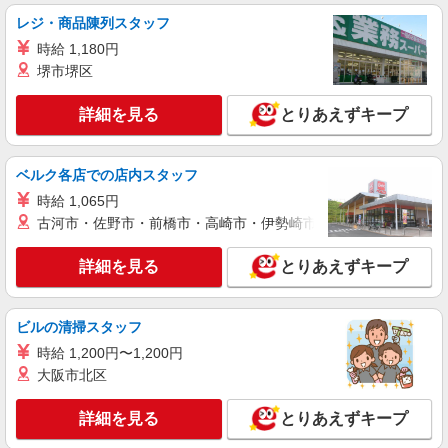
詳細を見る
キープ
レジ・商品陳列スタッフ
NEW
時給 1,180円
パート
堺市堺区
ライフ東中野店（店舗コード842）
青果
詳細を見る
とりあえずキープ
時給1,265円以上
ライフ東中野店 東京都中野区東中野3-9-7
ベルク各店での店内スタッフ
詳細を見る
キープ
時給 1,065円
古河市・佐野市・前橋市・高崎市・伊勢崎市・太田市・館林市・
NEW
アルバイト
ライフ南台店（店舗コード640）
詳細を見る
とりあえずキープ
夜間店舗運営補助
時給1,300円以上
ビルの清掃スタッフ
ライフ南台店 東京都中野区南台2-51-7
時給 1,200円〜1,200円
大阪市北区
詳細を見る
キープ
詳細を見る
とりあえずキープ
NEW
アルバイト
ライフ東中野店（店舗コード842）