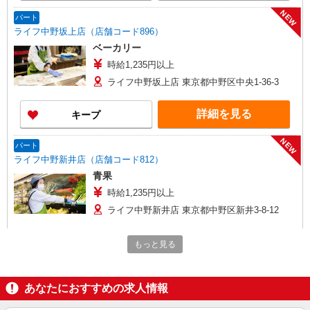
NEW
パート
ライフ中野坂上店（店舗コード896）
ベーカリー
時給1,235円以上
ライフ中野坂上店 東京都中野区中央1-36-3
詳細を見る
キープ
NEW
パート
ライフ中野新井店（店舗コード812）
青果
時給1,235円以上
ライフ中野新井店 東京都中野区新井3-8-12
詳細を見る
キープ
もっと見る
NEW
アルバイト
ライフ中野坂上店（店舗コード896）
あなたにおすすめの求人情報
品出し（商品陳列）