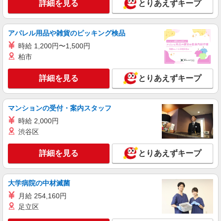
1,435円
詳細を見る
とりあえずキープ
ライフ中野坂上店 東京都中野区中央1-36-3
アパレル用品や雑貨のピッキング検品
詳細を見る
キープ
時給 1,200円〜1,500円
NEW
柏市
パート
ライフ中野坂上店（店舗コード896）
詳細を見る
とりあえずキープ
鮮魚
時給1,235円以上
ライフ中野坂上店 東京都中野区中央1-36-3
マンションの受付・案内スタッフ
時給 2,000円
詳細を見る
キープ
渋谷区
NEW
パート
詳細を見る
とりあえずキープ
ライフ南台店（店舗コード640）
鮮魚
時給1,270円以上
大学病院の中材滅菌
ライフ南台店 東京都中野区南台2-51-7
月給 254,160円
足立区
詳細を見る
キープ