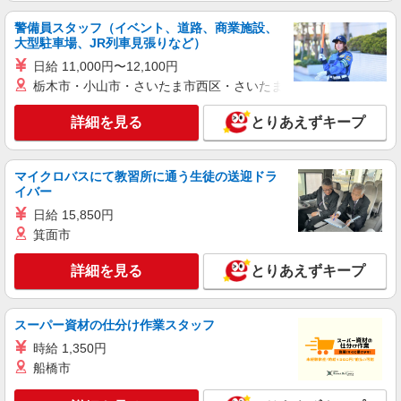
品出し（商品陳列）
警備員スタッフ（イベント、道路、商業施設、
時給1,265円
大型駐車場、JR列車見張りなど）
ライフ東中野店 東京都中野区東中野3-9-7
日給 11,000円〜12,100円
栃木市・小山市・さいたま市西区・さいたま市岩槻区・久喜市・
詳細を見る
キープ
詳細を見る
とりあえずキープ
NEW
アルバイト
ライフ東中野店（店舗コード842）
マイクロバスにて教習所に通う生徒の送迎ドラ
レジ
イバー
時給1,360円以上 ※24:15まで勤務が条件とな
日給 15,850円
ります。
箕面市
ライフ東中野店 東京都中野区東中野3-9-7
詳細を見る
とりあえずキープ
詳細を見る
キープ
NEW
スーパー資材の仕分け作業スタッフ
パート
ライフ中野坂上店（店舗コード896）
時給 1,350円
登録販売者
船橋市
時給1,435円以上 登録販売者手当込み 時給