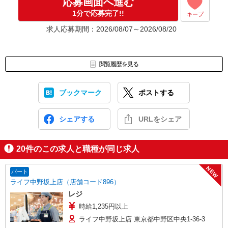
応募画面へ進む
1分で応募完了!!
キープ
求人応募期間：2026/08/07～2026/08/20
閲覧履歴を見る
ブックマーク
ポストする
シェアする
URLをシェア
20
件のこの求人と職種が同じ求人
NEW
パート
ライフ中野坂上店（店舗コード896）
レジ
時給1,235円以上
ライフ中野坂上店 東京都中野区中央1-36-3