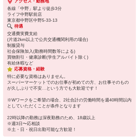
アクセス・勤務地
各線「中野」駅より徒歩3分
ライフ中野駅前店
東京都中野区中野5-33-13
待遇
交通費実費支給
(片道2km以上で公共交通機関利用の場合)
制服貸与
社会保険加入(勤務時間数等による)
買物割引・健康診断(学生アルバイト除く)
有給休暇など
応募資格・経験
特に必要な資格はありません。
スーパーマーケットでのお仕事が初めての方、お仕事そのもの
が久しぶりで不安…という方でも大歓迎です！
※Wワークをご希望の場合、2社合計の労働時間を週40時間以内
としていただくことが条件となります
22時以降の勤務は深夜勤務のため、18歳以上
※週3日〜応相談
※土・日・祝日出勤可能な方歓迎！