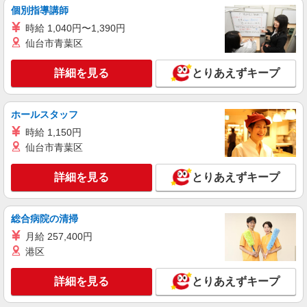
個別指導講師
時給1,235円
時給 1,040円〜1,390円
ライフ中野坂上店 東京都中野区中央1-36-3
仙台市青葉区
詳細を見る
キープ
詳細を見る
とりあえずキープ
NEW
アルバイト
ライフ南台店（店舗コード640）
ホールスタッフ
作業場清掃
時給 1,150円
時給1,235円以上
仙台市青葉区
ライフ南台店 東京都中野区南台2-51-7
詳細を見る
とりあえずキープ
詳細を見る
キープ
NEW
総合病院の清掃
アルバイト
ライフ東中野店（店舗コード842）
月給 257,400円
（早朝）荷受け・商品陳列
港区
時給1,360円
詳細を見る
とりあえずキープ
ライフ東中野店 東京都中野区東中野3-9-7