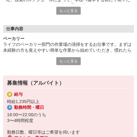
け働くこともできます。原則契約通りの勤務シフトが組まれるの
もっと見る
で、安定して働けます。お休みを変更するなどのシフト調整も事
前に相談すれば大丈夫！ぜひお気軽にご相談ください。
■笑顔で働ける職場
仕事内容
たくさんの地元のお客様がお買い物に訪れるライフは、とてもア
ベーカリー
ットホームな雰囲気のお店です。長期で活躍するスタッフには、
ライフのベーカリー部門の作業場の清掃をするお仕事です。まずは
お客様から笑顔でお声掛けをいただくことも。最初は覚えていた
未経験の方も覚えやすい簡単な作業から始めていただき、慣れたら
だく作業が多く感じるかもしれませんが、難しいお仕事はありま
売り場の商品整理や、見切り作業もやってみませんか。丁寧かつル
せんので、どなたでも楽しく働くことができます。
もっと見る
ールに沿って清掃や消毒作業を行っていただきます。アルバイトデ
ビューの方のご応募も大歓迎です！
募集情報（アルバイト）
給与
時給1,235円以上
勤務時間・曜日
18:00〜22:00のうち
3〜4時間程度
勤務日数、曜日等はご希望を伺います