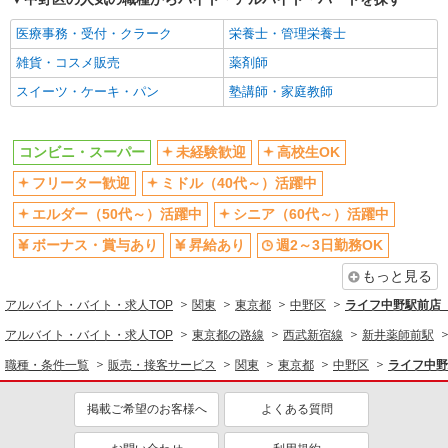
販売・接客サービス
医療事務・受付・クラーク
栄養士・管理栄養士
コンビニ・スーパー
雑貨・コスメ販売
薬剤師
同じ特徴から求人を探す
スイーツ・ケーキ・パン
塾講師・家庭教師
未経験歓迎
高校生OK
ミドル（40代～）活躍中
ボーナス・賞与あり
コンビニ・スーパー
未経験歓迎
高校生OK
週2～3日勤務OK
短時間勤務（1日4h以内）OK
フリーター歓迎
ミドル（40代～）活躍中
扶養内勤務OK
交通費支給
エルダー（50代～）活躍中
シニア（60代～）活躍中
ボーナス・賞与あり
昇給あり
週2～3日勤務OK
もっと見る
アルバイト・バイト・求人TOP
関東
東京都
中野区
ライフ中野駅前店（
アルバイト・バイト・求人TOP
東京都の路線
西武新宿線
新井薬師前駅
職種・条件一覧
販売・接客サービス
関東
東京都
中野区
ライフ中野
掲載ご希望のお客様へ
よくある質問