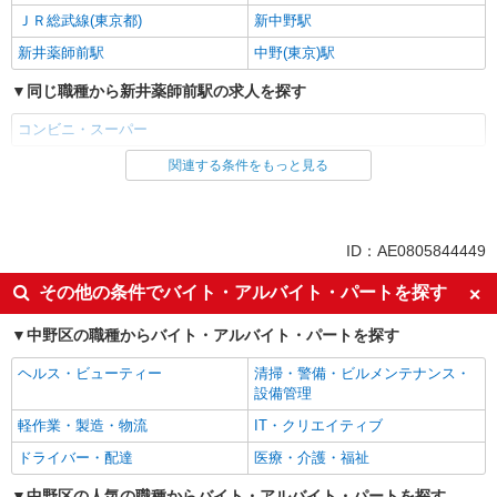
ＪＲ総武線(東京都)
新中野駅
新井薬師前駅
中野(東京)駅
同じ職種から新井薬師前駅の求人を探す
コンビニ・スーパー
関連する条件をもっと見る
同じ雇用形態から新井薬師前駅の求人を探す
アルバイト
同じ特徴から新井薬師前駅の求人を探す
ID：AE0805844449
未経験歓迎
高校生OK
その他の条件でバイト・アルバイト・パートを探す
フリーター歓迎
ミドル（40代～）活躍中
中野区の職種からバイト・アルバイト・パートを探す
エルダー（50代～）活躍中
シニア（60代～）活躍中
ヘルス・ビューティー
清掃・警備・ビルメンテナンス・
ボーナス・賞与あり
昇給あり
設備管理
週2～3日勤務OK
短時間勤務（1日4h以内）OK
軽作業・製造・物流
IT・クリエイティブ
扶養内勤務OK
交通費支給
ドライバー・配達
医療・介護・福祉
同じ職種から求人を探す
中野区の人気の職種からバイト・アルバイト・パートを探す